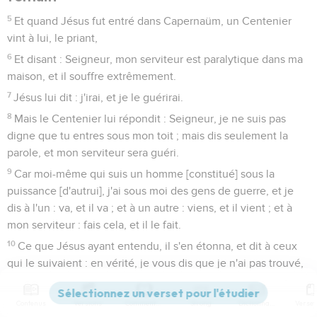
5
Et quand Jésus fut entré dans Capernaüm, un Centenier
vint à lui, le priant,
6
Et disant : Seigneur, mon serviteur est paralytique dans ma
maison, et il souffre extrêmement.
7
Jésus lui dit : j'irai, et je le guérirai.
8
Mais le Centenier lui répondit : Seigneur, je ne suis pas
digne que tu entres sous mon toit ; mais dis seulement la
parole, et mon serviteur sera guéri.
9
Car moi-même qui suis un homme [constitué] sous la
puissance [d'autrui], j'ai sous moi des gens de guerre, et je
dis à l'un : va, et il va ; et à un autre : viens, et il vient ; et à
mon serviteur : fais cela, et il le fait.
10
Ce que Jésus ayant entendu, il s'en étonna, et dit à ceux
qui le suivaient : en vérité, je vous dis que je n'ai pas trouvé,
même en Israël, une si grande foi.
11
Mais je vous dis que plusieurs viendront d'Orient et
Contenus
Versions
Commentaires
Strong
Dictionnaire