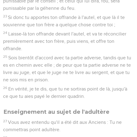
punissable par le conseil ; et celui qui lui dira, fou, sera
punissable par la géhenne du feu.
23
Si donc tu apportes ton offrande à l'autel, et que là il te
souvienne que ton frère a quelque chose contre toi ;
24
Laisse-là ton offrande devant l'autel, et va te réconcilier
premièrement avec ton frère, puis viens, et offre ton
offrande.
25
Sois bientôt d'accord avec ta partie adverse, tandis que tu
es en chemin avec elle ; de peur que ta partie adverse ne te
livre au juge, et que le juge ne te livre au sergent, et que tu
ne sois mis en prison.
26
En vérité, je te dis, que tu ne sortiras point de là, jusqu'à
ce que tu aies payé le dernier quadrin.
Enseignement au sujet de l'adultère
27
Vous avez entendu qu'il a été dit aux Anciens : Tu ne
commettras point adultère.