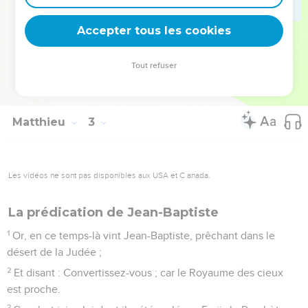
22
Mais quand il eut appris qu'Archélaüs régnait en Judée, à
la place d'Hérode son père, il craignit d'y aller ; et étant
Accepter tous les cookies
divinement averti dans un songe, il se retira en Galilée.
23
Et y étant arrivé, il habita dans la ville appelée Nazareth ;
Tout refuser
afin que fût accompli ce qui avait été dit par les Prophètes : il
sera appelé Nazarien.
Matthieu
3
Les vidéos ne sont pas disponibles aux USA et C anada.
La prédication de Jean-Baptiste
1
Or, en ce temps-là vint Jean-Baptiste, prêchant dans le
désert de la Judée ;
2
Et disant : Convertissez-vous ; car le Royaume des cieux
est proche.
3