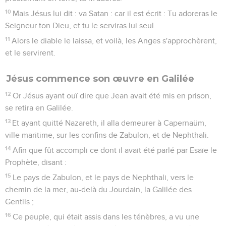
10
Mais Jésus lui dit : va Satan : car il est écrit : Tu adoreras le
Seigneur ton Dieu, et tu le serviras lui seul.
11
Alors le diable le laissa, et voilà, les Anges s'approchèrent,
et le servirent.
Jésus commence son œuvre en Galilée
12
Or Jésus ayant ouï dire que Jean avait été mis en prison,
se retira en Galilée.
13
Et ayant quitté Nazareth, il alla demeurer à Capernaüm,
ville maritime, sur les confins de Zabulon, et de Nephthali.
14
Afin que fût accompli ce dont il avait été parlé par Esaïe le
Prophète, disant :
15
Le pays de Zabulon, et le pays de Nephthali, vers le
chemin de la mer, au-delà du Jourdain, la Galilée des
Gentils ;
16
Ce peuple, qui était assis dans les ténèbres, a vu une