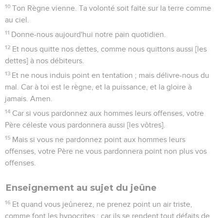
10
Ton Règne vienne. Ta volonté soit faite sur la terre comme
au ciel.
11
Donne-nous aujourd'hui notre pain quotidien.
12
Et nous quitte nos dettes, comme nous quittons aussi [les
dettes] à nos débiteurs.
13
Et ne nous induis point en tentation ; mais délivre-nous du
mal. Car à toi est le règne, et la puissance, et la gloire à
jamais. Amen.
14
Car si vous pardonnez aux hommes leurs offenses, votre
Père céleste vous pardonnera aussi [les vôtres].
15
Mais si vous ne pardonnez point aux hommes leurs
offenses, votre Père ne vous pardonnera point non plus vos
offenses.
Enseignement au sujet du jeûne
16
Et quand vous jeûnerez, ne prenez point un air triste,
comme font les hypocrites ; car ils se rendent tout défaits de