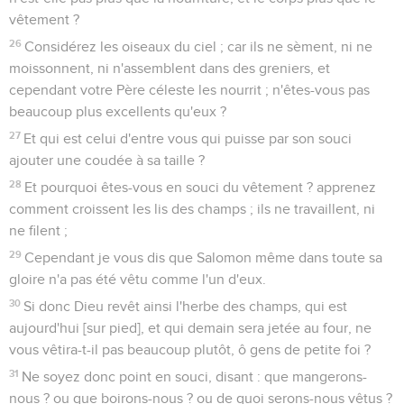
vêtement ?
26
Considérez les oiseaux du ciel ; car ils ne sèment, ni ne
moissonnent, ni n'assemblent dans des greniers, et
cependant votre Père céleste les nourrit ; n'êtes-vous pas
beaucoup plus excellents qu'eux ?
27
Et qui est celui d'entre vous qui puisse par son souci
ajouter une coudée à sa taille ?
28
Et pourquoi êtes-vous en souci du vêtement ? apprenez
comment croissent les lis des champs ; ils ne travaillent, ni
ne filent ;
29
Cependant je vous dis que Salomon même dans toute sa
gloire n'a pas été vêtu comme l'un d'eux.
30
Si donc Dieu revêt ainsi l'herbe des champs, qui est
aujourd'hui [sur pied], et qui demain sera jetée au four, ne
vous vêtira-t-il pas beaucoup plutôt, ô gens de petite foi ?
31
Ne soyez donc point en souci, disant : que mangerons-
nous ? ou que boirons-nous ? ou de quoi serons-nous vêtus ?