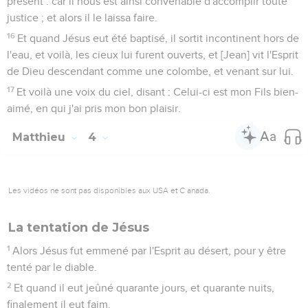
présent : car il nous est ainsi convenable d'accomplir toute
justice ; et alors il le laissa faire.
16
Et quand Jésus eut été baptisé, il sortit incontinent hors de
l'eau, et voilà, les cieux lui furent ouverts, et [Jean] vit l'Esprit
de Dieu descendant comme une colombe, et venant sur lui.
17
Et voilà une voix du ciel, disant : Celui-ci est mon Fils bien-
aimé, en qui j'ai pris mon bon plaisir.
Matthieu
4
Les vidéos ne sont pas disponibles aux USA et C anada.
La tentation de Jésus
1
Alors Jésus fut emmené par l'Esprit au désert, pour y être
tenté par le diable.
2
Et quand il eut jeûné quarante jours, et quarante nuits,
finalement il eut faim.