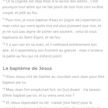
10
Or la cognée est déjà mise à la racine des arbres ; c'est
pourquoi tout arbre qui ne fait point de bon fruit s'en va être
coupé, et jeté au feu.
11
Pour moi, je vous baptise d'eau en [signe de] repentance ;
mais celui qui vient après moi est plus puissant que moi, et
je ne suis pas digne de porter ses souliers ; celui-là vous
baptisera du Saint-Esprit, et de feu.
12
Il a son van en sa main, et il nettoiera entièrement son
aire, et il assemblera son froment au grenier ; mais il brûlera
la paille au feu qui ne s'éteint point.
Le baptême de Jésus
13
Alors Jésus vint de Galilée au Jourdain vers Jean pour être
baptisé par lui.
14
Mais Jean l'en empêchait fort, en [lui] disant : J'ai besoin
d'être baptisé par toi, et tu viens vers moi ?
15
Et Jésus répondant lui dit : Laisse [moi faire] pour le