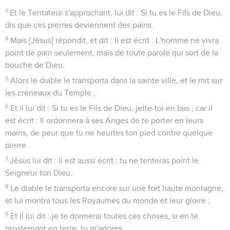
3
Et le Tentateur s'approchant, lui dit : Si tu es le Fils de Dieu,
dis que ces pierres deviennent des pains.
4
Mais [Jésus] répondit, et dit : Il est écrit : L'homme ne vivra
point de pain seulement, mais de toute parole qui sort de la
bouche de Dieu.
5
Alors le diable le transporta dans la sainte ville, et le mit sur
les créneaux du Temple ;
6
Et il lui dit : Si tu es le Fils de Dieu, jette-toi en bas ; car il
est écrit : Il ordonnera à ses Anges de te porter en leurs
mains, de peur que tu ne heurtes ton pied contre quelque
pierre.
7
Jésus lui dit : il est aussi écrit : tu ne tenteras point le
Seigneur ton Dieu.
8
Le diable le transporta encore sur une fort haute montagne,
et lui montra tous les Royaumes du monde et leur gloire ;
9
Et il lui dit : je te donnerai toutes ces choses, si en te
prosternant en terre, tu m'adores.