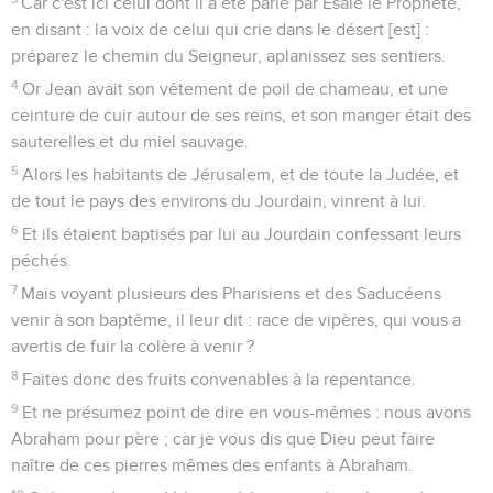
Car c'est ici celui dont il a été parlé par Esaïe le Prophète,
en disant : la voix de celui qui crie dans le désert [est] :
préparez le chemin du Seigneur, aplanissez ses sentiers.
4
Or Jean avait son vêtement de poil de chameau, et une
ceinture de cuir autour de ses reins, et son manger était des
sauterelles et du miel sauvage.
5
Alors les habitants de Jérusalem, et de toute la Judée, et
de tout le pays des environs du Jourdain, vinrent à lui.
6
Et ils étaient baptisés par lui au Jourdain confessant leurs
péchés.
7
Mais voyant plusieurs des Pharisiens et des Saducéens
venir à son baptême, il leur dit : race de vipères, qui vous a
avertis de fuir la colère à venir ?
8
Faites donc des fruits convenables à la repentance.
9
Et ne présumez point de dire en vous-mêmes : nous avons
Abraham pour père ; car je vous dis que Dieu peut faire
naître de ces pierres mêmes des enfants à Abraham.