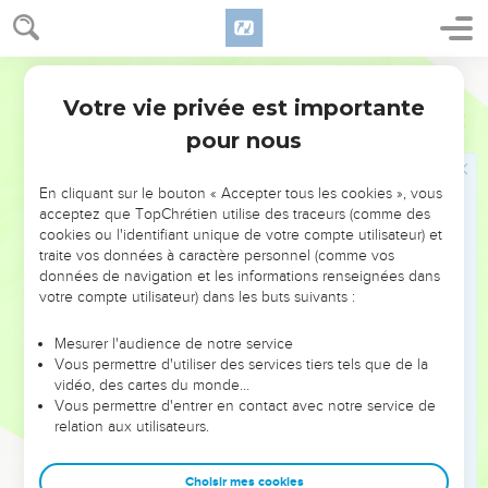
étaient à Bethléhem, et dans tout son territoire ; depuis l'âge
de deux ans, et au-dessous, selon le temps dont il s'était
exactement informé des Sages.
Martin
17
Alors fut accompli ce dont avait parlé Jérémie le Prophète,
Votre vie privée est importante
Matthieu
2
en disant :
pour nous
18
On a ouï à Rama un cri, une lamentation, des plaintes, et
un grand gémissement : Rachel pleurant ses enfants, et
En cliquant sur le bouton « Accepter tous les cookies », vous
n'ayant point voulu être consolée de ce qu'ils ne sont plus.
acceptez que TopChrétien utilise des traceurs (comme des
cookies ou l'identifiant unique de votre compte utilisateur) et
Le retour d'Égypte
traite vos données à caractère personnel (comme vos
données de navigation et les informations renseignées dans
19
Mais après qu'Hérode fut mort, voici, l'Ange du Seigneur
votre compte utilisateur) dans les buts suivants :
apparut dans un songe à Joseph, en Egypte,
Mesurer l'audience de notre service
20
Et [lui] dit : lève-toi, et prends le petit enfant, et sa mère,
Vous permettre d'utiliser des services tiers tels que de la
et t'en va au pays d'Israël ; car ceux qui cherchaient à ôter la
vidéo, des cartes du monde…
Vous permettre d'entrer en contact avec notre service de
vie au petit enfant sont morts.
relation aux utilisateurs.
21
Joseph donc s'étant réveillé, prit le petit enfant et sa mère,
et s'en vint au pays d'Israël.
Choisir mes cookies