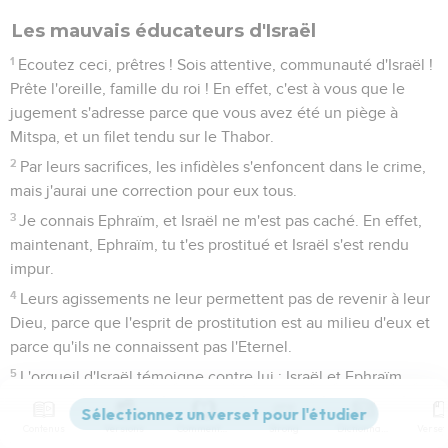
Les mauvais éducateurs d'Israël
1
Ecoutez ceci, prêtres ! Sois attentive, communauté d'Israël !
Prête l'oreille, famille du roi ! En effet, c'est à vous que le
jugement s'adresse parce que vous avez été un piège à
Mitspa, et un filet tendu sur le Thabor.
2
Par leurs sacrifices, les infidèles s'enfoncent dans le crime,
mais j'aurai une correction pour eux tous.
3
Je connais Ephraïm, et Israël ne m'est pas caché. En effet,
maintenant, Ephraïm, tu t'es prostitué et Israël s'est rendu
impur.
4
Leurs agissements ne leur permettent pas de revenir à leur
Dieu, parce que l'esprit de prostitution est au milieu d'eux et
parce qu'ils ne connaissent pas l'Eternel.
5
L'orgueil d'Israël témoigne contre lui : Israël et Ephraïm
trébucheront par leur faute ; Juda aussi trébuchera avec eux.
6
Contenus
Versions
Commentaires
Strong
Dictionnaire
Ils iront avec leurs brebis et leurs bœufs rechercher