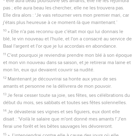
elle aura beau poursuivre ses amants, elle ne les rejoindra
pas ; elle aura beau les chercher, elle ne les trouvera pas.
Elle dira alors : ‘Je vais retourner vers mon premier mari, car
j'étais plus heureuse à ce moment-là que maintenant.’
10
» Elle n'a pas reconnu que c'était moi qui lui donnais le
blé, le vin nouveau et l'huile, et l'on a consacré au service de
Baal l'argent et l'or que je lui accordais en abondance.
11
C'est pourquoi je reviendrai prendre mon blé à son époque
et mon vin nouveau dans sa saison, et je retirerai ma laine et
mon lin, eux qui devaient couvrir sa nudité.
12
Maintenant je découvrirai sa honte aux yeux de ses
amants et personne ne la délivrera de mon pouvoir.
13
Je ferai cesser toute sa joie, ses fêtes, ses célébrations du
début du mois, ses sabbats et toutes ses fêtes solennelles.
14
Je dévasterai ses vignes et ses figuiers, eux dont elle
disait : ‘Voilà le salaire que m'ont donné mes amants !’J'en
ferai une forêt et les bêtes sauvages les dévoreront.
15
» J’interviendrai contre elle à cause des jours où elle