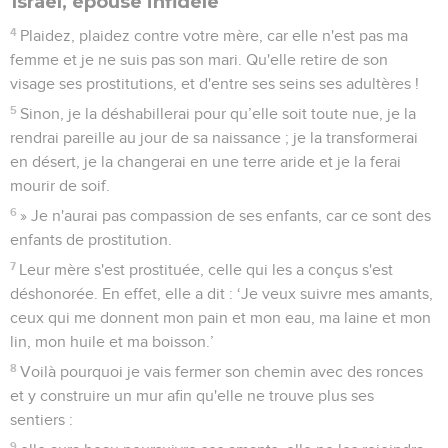
Israël, épouse infidèle
4
Plaidez, plaidez contre votre mère, car elle n'est pas ma
femme et je ne suis pas son mari. Qu'elle retire de son
visage ses prostitutions, et d'entre ses seins ses adultères !
5
Sinon, je la déshabillerai pour qu’elle soit toute nue, je la
rendrai pareille au jour de sa naissance ; je la transformerai
en désert, je la changerai en une terre aride et je la ferai
mourir de soif.
6
» Je n'aurai pas compassion de ses enfants, car ce sont des
enfants de prostitution.
7
Leur mère s'est prostituée, celle qui les a conçus s'est
déshonorée. En effet, elle a dit : ‘Je veux suivre mes amants,
ceux qui me donnent mon pain et mon eau, ma laine et mon
lin, mon huile et ma boisson.’
8
Voilà pourquoi je vais fermer son chemin avec des ronces
et y construire un mur afin qu'elle ne trouve plus ses
sentiers :
9