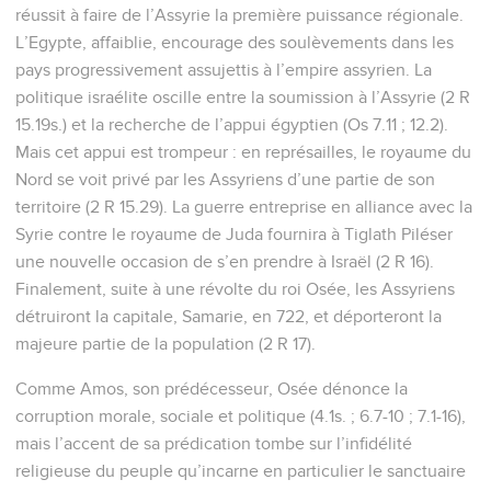
réussit à faire de l’Assyrie la première puissance régionale.
L’Egypte, affaiblie, encourage des soulèvements dans les
pays progressivement assujettis à l’empire assyrien. La
politique israélite oscille entre la soumission à l’Assyrie (2 R
15.19s.) et la recherche de l’appui égyptien (Os 7.11 ; 12.2).
Mais cet appui est trompeur : en représailles, le royaume du
Nord se voit privé par les Assyriens d’une partie de son
territoire (2 R 15.29). La guerre entreprise en alliance avec la
Syrie contre le royaume de Juda fournira à Tiglath Piléser
une nouvelle occasion de s’en prendre à Israël (2 R 16).
Finalement, suite à une révolte du roi Osée, les Assyriens
détruiront la capitale, Samarie, en 722, et déporteront la
majeure partie de la population (2 R 17).
Comme Amos, son prédécesseur, Osée dénonce la
corruption morale, sociale et politique (4.1s. ; 6.7-10 ; 7.1-16),
mais l’accent de sa prédication tombe sur l’infidélité
religieuse du peuple qu’incarne en particulier le sanctuaire