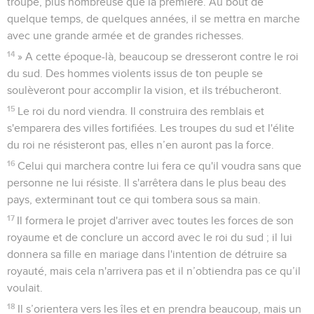
troupe, plus nombreuse que la première. Au bout de
quelque temps, de quelques années, il se mettra en marche
avec une grande armée et de grandes richesses.
14
» A cette époque-là, beaucoup se dresseront contre le roi
du sud. Des hommes violents issus de ton peuple se
soulèveront pour accomplir la vision, et ils trébucheront.
15
Le roi du nord viendra. Il construira des remblais et
s'emparera des villes fortifiées. Les troupes du sud et l'élite
du roi ne résisteront pas, elles n’en auront pas la force.
16
Celui qui marchera contre lui fera ce qu'il voudra sans que
personne ne lui résiste. Il s'arrêtera dans le plus beau des
pays, exterminant tout ce qui tombera sous sa main.
17
Il formera le projet d'arriver avec toutes les forces de son
royaume et de conclure un accord avec le roi du sud ; il lui
donnera sa fille en mariage dans l'intention de détruire sa
royauté, mais cela n'arrivera pas et il n’obtiendra pas ce qu’il
voulait.
18
Il s’orientera vers les îles et en prendra beaucoup, mais un