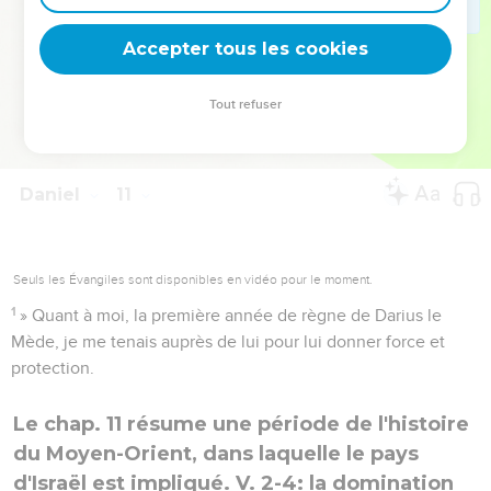
20
Il m’a dit : « Sais-tu pourquoi je suis venu vers toi ?
Maintenant je retourne combattre le chef de la Perse et,
Accepter tous les cookies
quand je partirai, le chef de la Grèce viendra.
21
Cependant, je veux t’annoncer ce qui est écrit dans le
Tout refuser
livre de vérité. Personne ne me soutient contre ceux-là,
excepté Michel, votre chef.
Daniel
11
Seuls les Évangiles sont disponibles en vidéo pour le moment.
1
» Quant à moi, la première année de règne de Darius le
Mède, je me tenais auprès de lui pour lui donner force et
protection.
Le chap. 11 résume une période de l'histoire
du Moyen-Orient, dans laquelle le pays
d'Israël est impliqué. V. 2-4: la domination