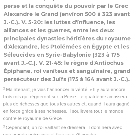
perse et la conquête du pouvoir par le Grec
Alexandre le Grand (environ 500 à 323 avant
J.-C.). V. 5-20: les luttes d'influence, les
alliances et les guerres, entre les deux
principales dynasties héritières du royaume
d'Alexandre, les Ptolémées en Égypte et les
Séleucides en Syrie-Babylonie (323 à 175
avant J.-C.). V. 21-45: le règne d'Antiochus
Épiphane, roi vaniteux et sanguinaire, grand
persécuteur des Juifs (175 à 164 avant J.-C.).
2
Maintenant, je vais t’annoncer la vérité. » Il y aura encore
trois rois qui régneront sur la Perse. Le quatrième amassera
plus de richesses que tous les autres et, quand il aura gagné
en force grâce à ses richesses, il soulèvera tout le monde
contre le royaume de Grèce.
3
Cependant, un roi vaillant se dressera. Il dominera avec
une grande puissance et fera ce qu'il voudra.