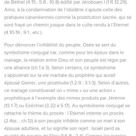
de Béthel (4.15 ; 5.8 ; 10.8) édifié par Jéroboam I (1 R 12.29).
Ainsi, à la condamnation de l’idolâtrie s’ajoute celle des
pratiques cananéennes comme la prostitution sacrée, qui se
sont frayé un chemin jusque dans le culte rendu à l’Eternel
(4.10-19 ; 9.1 ; etc.).
Pour dénoncer l’infidélité du peuple, Osée se sert du
symbolisme conjugal car, comme pour les époux dans le
mariage, la relation entre Dieu et son peuple est régie par
une alliance (ch.1 à 3). Selon certains, ce symbolisme
s’appuierait sur la vie maritale du prophète qui aurait
épousé Gomer, une prostituée (1.2-9 ; 3.1-3). Selon d’autres,
ce mariage constituerait un « mime » ou une action »
prophétique à l’exemple des mimes produits par Jérémie
(13.1-7) ou Ezéchiel (3.22 à 5.17). Au symbolisme conjugal se
rattache le thème du procès : l’Eternel intente un procès
(2.4ss. ; ch.12) à son peuple infidèle comme un mari à son
épouse adultère, et lui signifie son rejet : Israël perd sa
qualité de peuple de Dieu (1.6-8 ; 2.4). Comme les paroles