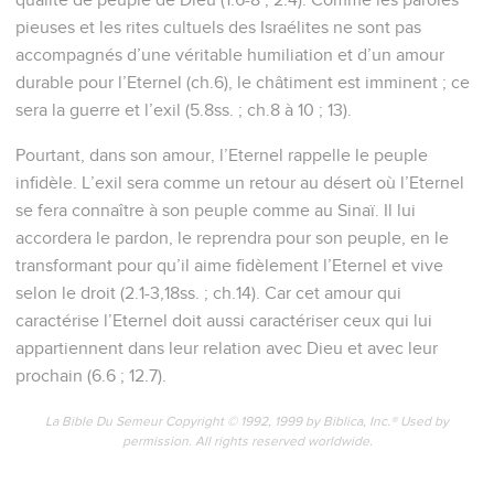
pieuses et les rites cultuels des Israélites ne sont pas
accompagnés d’une véritable humiliation et d’un amour
durable pour l’Eternel (ch.6), le châtiment est imminent ; ce
sera la guerre et l’exil (5.8ss. ; ch.8 à 10 ; 13).
Pourtant, dans son amour, l’Eternel rappelle le peuple
infidèle. L’exil sera comme un retour au désert où l’Eternel
se fera connaître à son peuple comme au Sinaï. Il lui
accordera le pardon, le reprendra pour son peuple, en le
transformant pour qu’il aime fidèlement l’Eternel et vive
selon le droit (2.1-3,18ss. ; ch.14). Car cet amour qui
caractérise l’Eternel doit aussi caractériser ceux qui lui
appartiennent dans leur relation avec Dieu et avec leur
prochain (6.6 ; 12.7).
La Bible Du Semeur Copyright © 1992, 1999 by Biblica, Inc.® Used by
permission. All rights reserved worldwide.