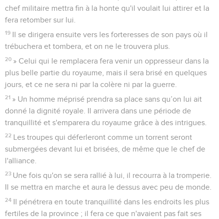
chef militaire mettra fin à la honte qu'il voulait lui attirer et la
fera retomber sur lui.
19
Il se dirigera ensuite vers les forteresses de son pays où il
trébuchera et tombera, et on ne le trouvera plus.
20
» Celui qui le remplacera fera venir un oppresseur dans la
plus belle partie du royaume, mais il sera brisé en quelques
jours, et ce ne sera ni par la colère ni par la guerre.
21
» Un homme méprisé prendra sa place sans qu’on lui ait
donné la dignité royale. Il arrivera dans une période de
tranquillité et s'emparera du royaume grâce à des intrigues.
22
Les troupes qui déferleront comme un torrent seront
submergées devant lui et brisées, de même que le chef de
l'alliance.
23
Une fois qu'on se sera rallié à lui, il recourra à la tromperie.
Il se mettra en marche et aura le dessus avec peu de monde.
24
Il pénétrera en toute tranquillité dans les endroits les plus
fertiles de la province ; il fera ce que n'avaient pas fait ses