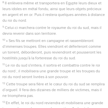
8
Il enlèvera même et transportera en Egypte leurs dieux et
leurs idoles en métal fondu, ainsi que leurs objets précieux
en argent et en or. Puis il restera quelques années à distance
du roi du nord.
9
Celui-ci marchera contre le royaume du roi du sud, mais il
devra revenir dans son territoire.
10
» Ses fils se mettront en campagne et rassembleront
d’immenses troupes. Elles viendront et déferleront comme
un torrent, déborderont, puis reviendront et pousseront les
hostilités jusqu'à la forteresse du roi du sud.
11
Le roi du sud s'irritera, il sortira et combattra contre le roi
du nord ; il mobilisera une grande troupe et les troupes du
roi du nord seront livrées à son pouvoir.
12
Cette troupe sera fière et le cœur du roi du sud se remplira
d’orgueil. Il fera des dizaines de milliers de victimes, mais il
ne triomphera pas.
13
En effet, le roi du nord reviendra et mobilisera une grande