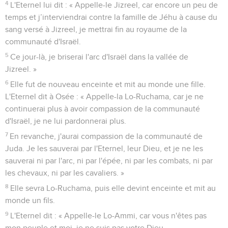
4
L'Eternel lui dit : « Appelle-le Jizreel, car encore un peu de
temps et j’interviendrai contre la famille de Jéhu à cause du
sang versé à Jizreel, je mettrai fin au royaume de la
communauté d'Israël.
5
Ce jour-là, je briserai l'arc d'Israël dans la vallée de
Jizreel. »
6
Elle fut de nouveau enceinte et mit au monde une fille.
L'Eternel dit à Osée : « Appelle-la Lo-Ruchama, car je ne
continuerai plus à avoir compassion de la communauté
d'Israël, je ne lui pardonnerai plus.
7
En revanche, j'aurai compassion de la communauté de
Juda. Je les sauverai par l'Eternel, leur Dieu, et je ne les
sauverai ni par l'arc, ni par l'épée, ni par les combats, ni par
les chevaux, ni par les cavaliers. »
8
Elle sevra Lo-Ruchama, puis elle devint enceinte et mit au
monde un fils.
9
L'Eternel dit : « Appelle-le Lo-Ammi, car vous n'êtes pas
mon peuple et moi, je ne suis pas votre Dieu.