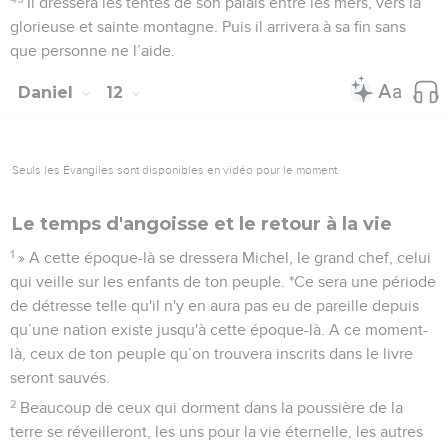
Il dressera les tentes de son palais entre les mers, vers la
glorieuse et sainte montagne. Puis il arrivera à sa fin sans
que personne ne l’aide.
Daniel
12
Seuls les Évangiles sont disponibles en vidéo pour le moment.
Le temps d'angoisse et le retour à la vie
1
» A cette époque-là se dressera Michel, le grand chef, celui
qui veille sur les enfants de ton peuple. *Ce sera une période
de détresse telle qu'il n'y en aura pas eu de pareille depuis
qu’une nation existe jusqu'à cette époque-là. A ce moment-
là, ceux de ton peuple qu’on trouvera inscrits dans le livre
seront sauvés.
2
Beaucoup de ceux qui dorment dans la poussière de la
terre se réveilleront, les uns pour la vie éternelle, les autres