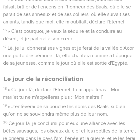
faisait brûler de l'encens en l’honneur des Baals, où elle se
parait de ses anneaux et de ses colliers, où elle suivait ses
amants, tandis que moi, elle m'oubliait, déclare l'Eternel.
16
» C'est pourquoi, je veux la séduire et la conduire au
désert, et je parlerai à son cœur.
17
Là, je lui donnerai ses vignes et je ferai de la vallée d'Acor
une porte d'espérance ; là, elle chantera comme à l’époque
de sa jeunesse, comme le jour où elle est sortie d'Egypte.
Le jour de la réconciliation
18
» Ce jour-là, déclare l'Eternel, tu m'appelleras : ‘Mon
mari’et tu ne m'appelleras plus : ‘Mon maître !’
19
» J’enlèverai de sa bouche les noms des Baals, si bien
qu’on ne se souviendra même plus de leur nom.
20
Ce jour-là, je conclurai pour eux une alliance avec les
bêtes sauvages, les oiseaux du ciel et les reptiles de la terre ;
je briserai dans le pays l'arc, l'épée et la guerre, et je les ferai