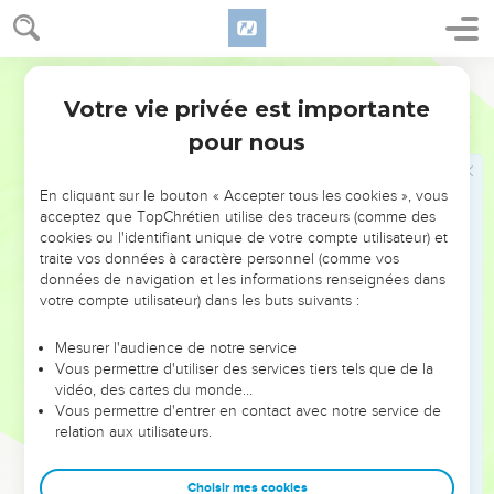
encore cette époque-là. »
15
Pendant qu'il m'adressait ces paroles, je regardais par terre
Segond 21
et restais silencieux.
Votre vie privée est importante
16
Quelqu'un qui avait une apparence humaine a touché mes
Daniel
10
lèvres. J'ai ouvert la bouche et me suis mis à parler ; j’ai dit à
pour nous
celui qui se tenait en face de moi : « Mon seigneur, j’ai été
bouleversé de douleur par cette apparition et j'ai perdu toute
En cliquant sur le bouton « Accepter tous les cookies », vous
force.
acceptez que TopChrétien utilise des traceurs (comme des
cookies ou l'identifiant unique de votre compte utilisateur) et
17
Comment pourrais-je, moi ton serviteur, te parler à toi,
traite vos données à caractère personnel (comme vos
mon seigneur ? Désormais je n’ai plus de force et il ne me
données de navigation et les informations renseignées dans
reste plus de souffle. »
votre compte utilisateur) dans les buts suivants :
18
Alors celui qui avait apparence humaine m’a de nouveau
Mesurer l'audience de notre service
touché et m’a fortifié ;
Vous permettre d'utiliser des services tiers tels que de la
19
vidéo, des cartes du monde…
il m’a dit : « N’aie pas peur, homme considéré comme
Vous permettre d'entrer en contact avec notre service de
précieux ! Que la paix soit avec toi ! Fortifie-toi ! Fortifie-
relation aux utilisateurs.
toi ! » Pendant qu’il me parlait, j’ai repris des forces. J’ai alors
dit : « Que mon seigneur parle, car tu m'as fortifié. »
Choisir mes cookies