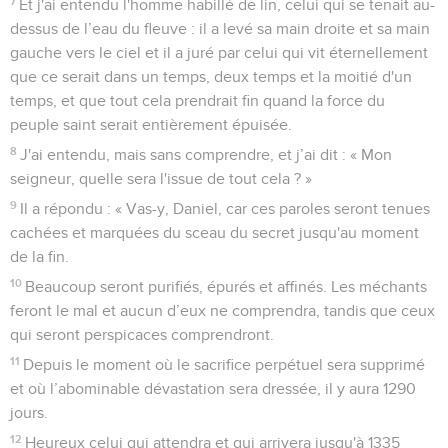
7
Et j'ai entendu l'homme habillé de lin, celui qui se tenait au-
dessus de l’eau du fleuve : il a levé sa main droite et sa main
gauche vers le ciel et il a juré par celui qui vit éternellement
que ce serait dans un temps, deux temps et la moitié d'un
temps, et que tout cela prendrait fin quand la force du
peuple saint serait entièrement épuisée.
8
J'ai entendu, mais sans comprendre, et j’ai dit : « Mon
seigneur, quelle sera l'issue de tout cela ? »
9
Il a répondu : « Vas-y, Daniel, car ces paroles seront tenues
cachées et marquées du sceau du secret jusqu'au moment
de la fin.
10
Beaucoup seront purifiés, épurés et affinés. Les méchants
feront le mal et aucun d’eux ne comprendra, tandis que ceux
qui seront perspicaces comprendront.
11
Depuis le moment où le sacrifice perpétuel sera supprimé
et où l’abominable dévastation sera dressée, il y aura 1290
jours.
12
Heureux celui qui attendra et qui arrivera jusqu'à 1335