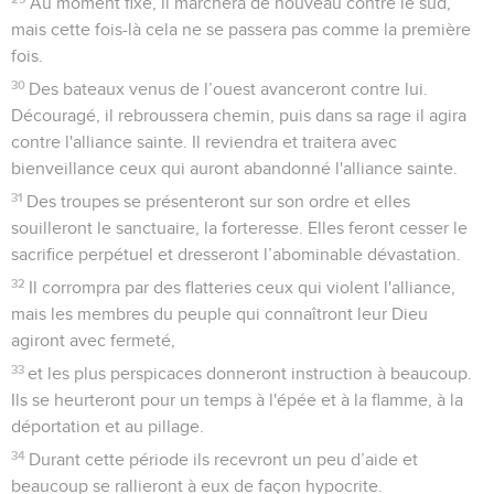
Au moment fixé, il marchera de nouveau contre le sud,
mais cette fois-là cela ne se passera pas comme la première
fois.
30
Des bateaux venus de l’ouest avanceront contre lui.
Découragé, il rebroussera chemin, puis dans sa rage il agira
contre l'alliance sainte. Il reviendra et traitera avec
bienveillance ceux qui auront abandonné l'alliance sainte.
31
Des troupes se présenteront sur son ordre et elles
souilleront le sanctuaire, la forteresse. Elles feront cesser le
sacrifice perpétuel et dresseront l’abominable dévastation.
32
Il corrompra par des flatteries ceux qui violent l'alliance,
mais les membres du peuple qui connaîtront leur Dieu
agiront avec fermeté,
33
et les plus perspicaces donneront instruction à beaucoup.
Ils se heurteront pour un temps à l'épée et à la flamme, à la
déportation et au pillage.
34
Durant cette période ils recevront un peu d’aide et
beaucoup se rallieront à eux de façon hypocrite.