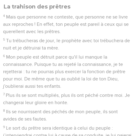
La trahison des prêtres
4
Mais que personne ne conteste, que personne ne se livre
aux reproches ! En effet, ton peuple est pareil à ceux qui se
querellent avec les prêtres.
5
Tu trébucheras de jour, le prophète avec toi trébuchera de
nuit et je détruirai ta mère.
6
Mon peuple est détruit parce qu'il lui manque la
connaissance. Puisque tu as rejeté la connaissance, je te
rejetterai : tu ne pourras plus exercer la fonction de prêtre
pour moi. De même que tu as oublié la loi de ton Dieu,
j'oublierai aussi tes enfants.
7
Plus ils se sont multipliés, plus ils ont péché contre moi. Je
changerai leur gloire en honte.
8
Ils se nourrissent des péchés de mon peuple, ils sont
avides de ses fautes.
9
Le sort du prêtre sera identique à celui du peuple :
j’interviendrai contre lui à cause de sa conduite, je lui paierai