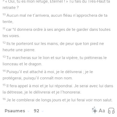
9
« Oui, tu es mon refuge, Eternel ! » Tu fais du Très-Haut ta
retraite ?
10
Aucun mal ne t’arrivera, aucun fléau n’approchera de ta
tente,
11
car *il donnera ordre à ses anges de te garder dans toutes
tes voies.
12
Ils te porteront sur les mains, de peur que ton pied ne
heurte une pierre.
13
Tu marcheras sur le lion et sur la vipère, tu piétineras le
lionceau et le dragon.
14
Puisqu’il est attaché à moi, je le délivrerai ; je le
protégerai, puisqu’il connaît mon nom.
15
Il fera appel à moi et je lui répondrai. Je serai avec lui dans
la détresse, je le délivrerai et je l’honorerai.
16
Je le comblerai de longs jours et je lui ferai voir mon salut.
Psaumes
92