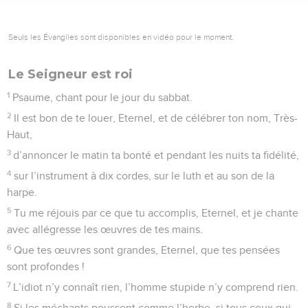
Seuls les Évangiles sont disponibles en vidéo pour le moment.
Le Seigneur est roi
1
Psaume, chant pour le jour du sabbat.
2
Il est bon de te louer, Eternel, et de célébrer ton nom, Très-
Haut,
3
d’annoncer le matin ta bonté et pendant les nuits ta fidélité,
4
sur l’instrument à dix cordes, sur le luth et au son de la
harpe.
5
Tu me réjouis par ce que tu accomplis, Eternel, et je chante
avec allégresse les œuvres de tes mains.
6
Que tes œuvres sont grandes, Eternel, que tes pensées
sont profondes !
7
L’idiot n’y connaît rien, l’homme stupide n’y comprend rien.
8
Si les méchants poussent comme l’herbe, si tous ceux qui