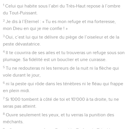
1
Celui qui habite sous l’abri du Très-Haut repose à l’ombre
du Tout-Puissant.
2
Je dis à l’Eternel : « Tu es mon refuge et ma forteresse,
mon Dieu en qui je me confie ! »
3
Oui, c’est lui qui te délivre du piège de l’oiseleur et de la
peste dévastatrice.
4
Il te couvrira de ses ailes et tu trouveras un refuge sous son
plumage. Sa fidélité est un bouclier et une cuirasse.
5
Tu ne redouteras ni les terreurs de la nuit ni la flèche qui
vole durant le jour,
6
ni la peste qui rôde dans les ténèbres ni le fléau qui frappe
en plein midi.
7
Si 1000 tombent à côté de toi et 10'000 à ta droite, tu ne
seras pas atteint.
8
Ouvre seulement les yeux, et tu verras la punition des
méchants.