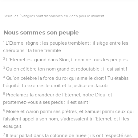
Seuls les Évangiles sont disponibles en vidéo pour le moment.
Nous sommes son peuple
1
L’Eternel règne : les peuples tremblent ; il siège entre les
chérubins : la terre tremble.
2
L’Eternel est grand dans Sion, il domine tous les peuples.
3
Qu’on célèbre ton nom grand et redoutable : il est saint !
4
Qu’on célèbre la force du roi qui aime le droit ! Tu établis
l’équité, tu exerces le droit et la justice en Jacob.
5
Proclamez la grandeur de l’Eternel, notre Dieu, et
prosternez-vous à ses pieds : il est saint !
6
Moïse et Aaron parmi ses prêtres, et Samuel parmi ceux qui
faisaient appel à son nom, s’adressaient à l’Eternel, et il les
exauçait.
7
Il leur parlait dans la colonne de nuée ; ils ont respecté ses