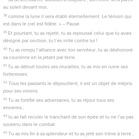
au soleil devant moi,
38
comme la lune il sera établi éternellement. Le témoin qui
est dans le ciel est fidèle. » – Pause.
39
Et pourtant, tu as rejeté, tu as repoussé celui que tu avais
désigné par onction, tu t’es irrité contre lui !
40
Tu as rompu l’alliance avec ton serviteur, tu as déshonoré
sa couronne en la jetant par terre.
41
Tu as détruit toutes ses murailles, tu as mis en ruine ses
forteresses.
42
Tous les passants le dépouillent, il est un objet de mépris
pour ses voisins.
43
Tu as fortifié ses adversaires, tu as réjoui tous ses
ennemis ;
44
tu as fait reculer le tranchant de son épée et tu ne l’as pas
soutenu dans le combat.
45
Tu as mis fin à sa splendeur et tu as jeté son trône à terre ;