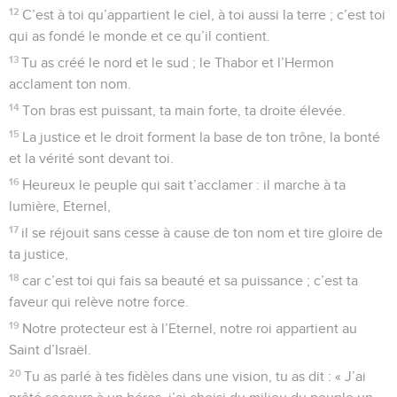
12
C’est à toi qu’appartient le ciel, à toi aussi la terre ; c’est toi
qui as fondé le monde et ce qu’il contient.
13
Tu as créé le nord et le sud ; le Thabor et l’Hermon
acclament ton nom.
14
Ton bras est puissant, ta main forte, ta droite élevée.
15
La justice et le droit forment la base de ton trône, la bonté
et la vérité sont devant toi.
16
Heureux le peuple qui sait t’acclamer : il marche à ta
lumière, Eternel,
17
il se réjouit sans cesse à cause de ton nom et tire gloire de
ta justice,
18
car c’est toi qui fais sa beauté et sa puissance ; c’est ta
faveur qui relève notre force.
19
Notre protecteur est à l’Eternel, notre roi appartient au
Saint d’Israël.
20
Tu as parlé à tes fidèles dans une vision, tu as dit : « J’ai