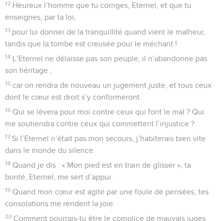
12
Heureux l’homme que tu corriges, Eternel, et que tu
enseignes, par ta loi,
13
pour lui donner de la tranquillité quand vient le malheur,
tandis que la tombe est creusée pour le méchant !
14
L’Eternel ne délaisse pas son peuple, il n’abandonne pas
son héritage ;
15
car on rendra de nouveau un jugement juste, et tous ceux
dont le cœur est droit s’y conformeront.
16
Qui se lèvera pour moi contre ceux qui font le mal ? Qui
me soutiendra contre ceux qui commettent l’injustice ?
17
Si l’Eternel n’était pas mon secours, j’habiterais bien vite
dans le monde du silence.
18
Quand je dis : « Mon pied est en train de glisser », ta
bonté, Eternel, me sert d’appui.
19
Quand mon cœur est agité par une foule de pensées, tes
consolations me rendent la joie.
20
Comment pourrais-tu être le complice de mauvais juges