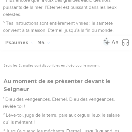
Plus encore que la voix des grandes eaux, des flots
puissants de la mer, l’Eternel est puissant dans les lieux
célestes.
5
Tes instructions sont entièrement vraies ; la sainteté
convient à ta maison, Eternel, jusqu’à la fin du monde.
Psaumes
94
Seuls les Évangiles sont disponibles en vidéo pour le moment.
Au moment de se présenter devant le
Seigneur
1
Dieu des vengeances, Eternel, Dieu des vengeances,
révèle-toi !
2
Lève-toi, juge de la terre, paie aux orgueilleux le salaire
qu’ils méritent !
3
Jusqu’à quand les méchants, Eternel, jusqu’à quand les