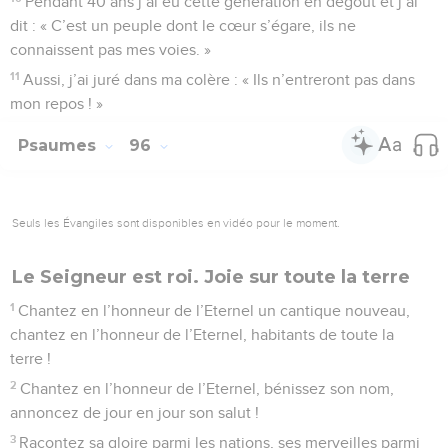
Pendant 40 ans j’ai eu cette génération en dégoût et j’ai
dit : « C’est un peuple dont le cœur s’égare, ils ne
connaissent pas mes voies. »
11
Aussi, j’ai juré dans ma colère : « Ils n’entreront pas dans
mon repos ! »
Psaumes
96
Seuls les Évangiles sont disponibles en vidéo pour le moment.
Le Seigneur est roi. Joie sur toute la terre
1
Chantez en l’honneur de l’Eternel un cantique nouveau,
chantez en l’honneur de l’Eternel, habitants de toute la
terre !
2
Chantez en l’honneur de l’Eternel, bénissez son nom,
annoncez de jour en jour son salut !
3
Racontez sa gloire parmi les nations, ses merveilles parmi