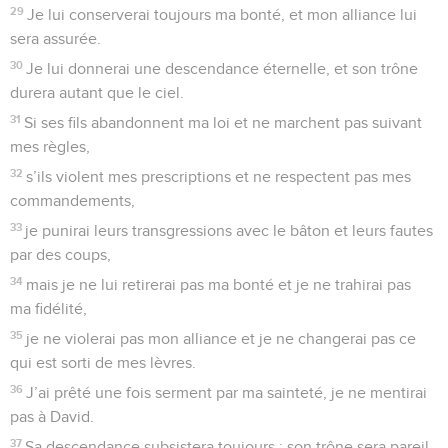
29
Je lui conserverai toujours ma bonté, et mon alliance lui
sera assurée.
30
Je lui donnerai une descendance éternelle, et son trône
durera autant que le ciel.
31
Si ses fils abandonnent ma loi et ne marchent pas suivant
mes règles,
32
s’ils violent mes prescriptions et ne respectent pas mes
commandements,
33
je punirai leurs transgressions avec le bâton et leurs fautes
par des coups,
34
mais je ne lui retirerai pas ma bonté et je ne trahirai pas
ma fidélité,
35
je ne violerai pas mon alliance et je ne changerai pas ce
qui est sorti de mes lèvres.
36
J’ai prêté une fois serment par ma sainteté, je ne mentirai
pas à David.
37
Sa descendance subsistera toujours ; son trône sera pareil