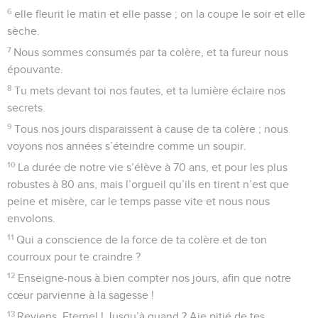
6
elle fleurit le matin et elle passe ; on la coupe le soir et elle
sèche.
7
Nous sommes consumés par ta colère, et ta fureur nous
épouvante.
8
Tu mets devant toi nos fautes, et ta lumière éclaire nos
secrets.
9
Tous nos jours disparaissent à cause de ta colère ; nous
voyons nos années s’éteindre comme un soupir.
10
La durée de notre vie s’élève à 70 ans, et pour les plus
robustes à 80 ans, mais l’orgueil qu’ils en tirent n’est que
peine et misère, car le temps passe vite et nous nous
envolons.
11
Qui a conscience de la force de ta colère et de ton
courroux pour te craindre ?
12
Enseigne-nous à bien compter nos jours, afin que notre
cœur parvienne à la sagesse !
13
Reviens, Eternel ! Jusqu’à quand ? Aie pitié de tes