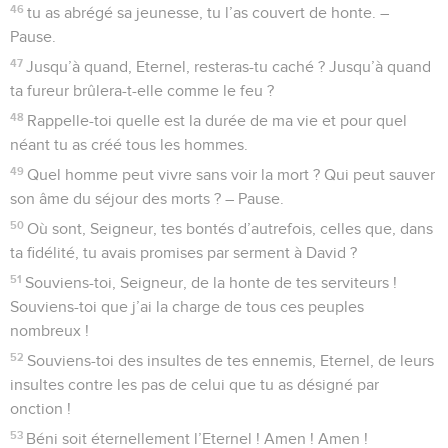
46
tu as abrégé sa jeunesse, tu l’as couvert de honte. –
Pause.
47
Jusqu’à quand, Eternel, resteras-tu caché ? Jusqu’à quand
ta fureur brûlera-t-elle comme le feu ?
48
Rappelle-toi quelle est la durée de ma vie et pour quel
néant tu as créé tous les hommes.
49
Quel homme peut vivre sans voir la mort ? Qui peut sauver
son âme du séjour des morts ? – Pause.
50
Où sont, Seigneur, tes bontés d’autrefois, celles que, dans
ta fidélité, tu avais promises par serment à David ?
51
Souviens-toi, Seigneur, de la honte de tes serviteurs !
Souviens-toi que j’ai la charge de tous ces peuples
nombreux !
52
Souviens-toi des insultes de tes ennemis, Eternel, de leurs
insultes contre les pas de celui que tu as désigné par
onction !
53
Béni soit éternellement l’Eternel ! Amen ! Amen !