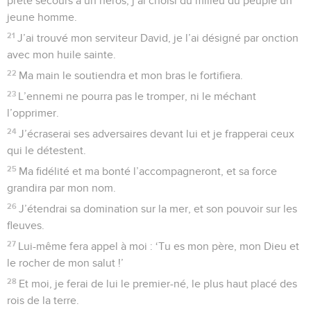
prêté secours à un héros, j’ai choisi du milieu du peuple un
jeune homme.
21
J’ai trouvé mon serviteur David, je l’ai désigné par onction
avec mon huile sainte.
22
Ma main le soutiendra et mon bras le fortifiera.
23
L’ennemi ne pourra pas le tromper, ni le méchant
l’opprimer.
24
J’écraserai ses adversaires devant lui et je frapperai ceux
qui le détestent.
25
Ma fidélité et ma bonté l’accompagneront, et sa force
grandira par mon nom.
26
J’étendrai sa domination sur la mer, et son pouvoir sur les
fleuves.
27
Lui-même fera appel à moi : ‘Tu es mon père, mon Dieu et
le rocher de mon salut !’
28
Et moi, je ferai de lui le premier-né, le plus haut placé des
rois de la terre.