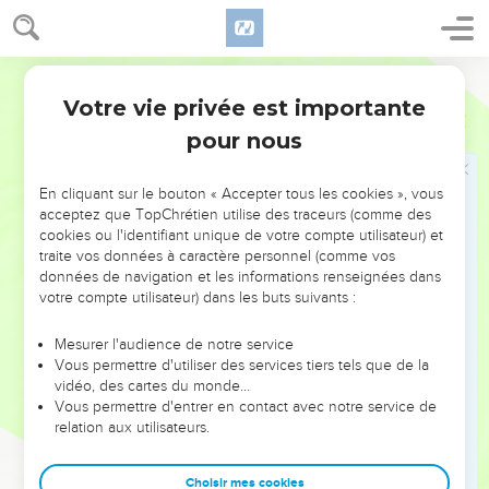
Votre vie privée est importante
pour nous
NE MANQUEZ PAS L’ÉVÉNEMENT
En cliquant sur le bouton « Accepter tous les cookies », vous
DE L’ANNÉE !
acceptez que TopChrétien utilise des traceurs (comme des
cookies ou l'identifiant unique de votre compte utilisateur) et
ET SI LEURS ERREURS POUVAIENT VOUS ÉVITER LES
traite vos données à caractère personnel (comme vos
VOTRES ?
données de navigation et les informations renseignées dans
votre compte utilisateur) dans les buts suivants :
On admire souvent les leaders pour leurs réussites, leur impact,
leur foi ou leur vision. Mais on voit moins les doutes, les erreurs
Mesurer l'audience de notre service
Vous permettre d'utiliser des services tiers tels que de la
et les saisons difficiles qu'ils ont traversés, alors même que ce
vidéo, des cartes du monde…
sont elles qui les ont façonnés.
Vous permettre d'entrer en contact avec notre service de
relation aux utilisateurs.
Dans cette conférence, leaders, entrepreneurs, et responsables
reviennent sur les erreurs marquantes de leur parcours et les
clés pour avancer avec plus de sagesse afin que leurs erreurs
Choisir mes cookies