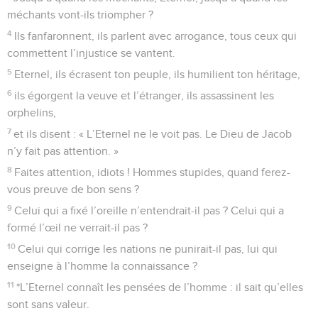
méchants vont-ils triompher ?
4
Ils fanfaronnent, ils parlent avec arrogance, tous ceux qui
commettent l’injustice se vantent.
5
Eternel, ils écrasent ton peuple, ils humilient ton héritage,
6
ils égorgent la veuve et l’étranger, ils assassinent les
orphelins,
7
et ils disent : « L’Eternel ne le voit pas. Le Dieu de Jacob
n’y fait pas attention. »
8
Faites attention, idiots ! Hommes stupides, quand ferez-
vous preuve de bon sens ?
9
Celui qui a fixé l’oreille n’entendrait-il pas ? Celui qui a
formé l’œil ne verrait-il pas ?
10
Celui qui corrige les nations ne punirait-il pas, lui qui
enseigne à l’homme la connaissance ?
11
*L’Eternel connaît les pensées de l’homme : il sait qu’elles
sont sans valeur.