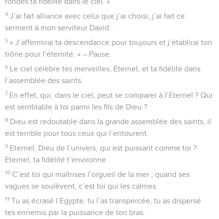
fondes ta fidélité dans le ciel. »
4
J’ai fait alliance avec celui que j’ai choisi, j’ai fait ce
serment à mon serviteur David :
5
« J’affermirai ta descendance pour toujours et j’établirai ton
trône pour l’éternité. » – Pause.
6
Le ciel célèbre tes merveilles, Eternel, et ta fidélité dans
l’assemblée des saints.
7
En effet, qui, dans le ciel, peut se comparer à l’Eternel ? Qui
est semblable à toi parmi les fils de Dieu ?
8
Dieu est redoutable dans la grande assemblée des saints, il
est terrible pour tous ceux qui l’entourent.
9
Eternel, Dieu de l’univers, qui est puissant comme toi ?
Eternel, ta fidélité t’environne.
10
C’est toi qui maîtrises l’orgueil de la mer ; quand ses
vagues se soulèvent, c’est toi qui les calmes.
11
Tu as écrasé l’Egypte, tu l’as transpercée, tu as dispersé
tes ennemis par la puissance de ton bras.