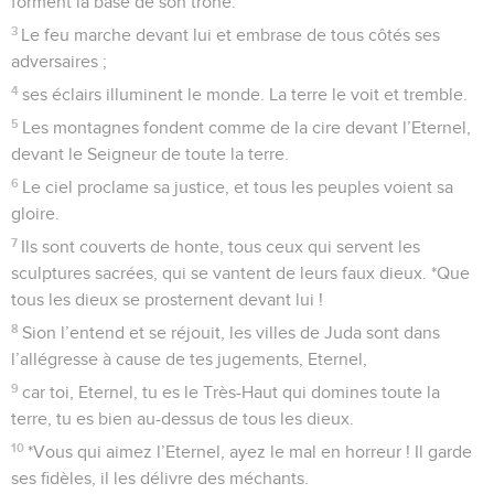
forment la base de son trône.
3
Le feu marche devant lui et embrase de tous côtés ses
adversaires ;
4
ses éclairs illuminent le monde. La terre le voit et tremble.
5
Les montagnes fondent comme de la cire devant l’Eternel,
devant le Seigneur de toute la terre.
6
Le ciel proclame sa justice, et tous les peuples voient sa
gloire.
7
Ils sont couverts de honte, tous ceux qui servent les
sculptures sacrées, qui se vantent de leurs faux dieux. *Que
tous les dieux se prosternent devant lui !
8
Sion l’entend et se réjouit, les villes de Juda sont dans
l’allégresse à cause de tes jugements, Eternel,
9
car toi, Eternel, tu es le Très-Haut qui domines toute la
terre, tu es bien au-dessus de tous les dieux.
10
*Vous qui aimez l’Eternel, ayez le mal en horreur ! Il garde
ses fidèles, il les délivre des méchants.