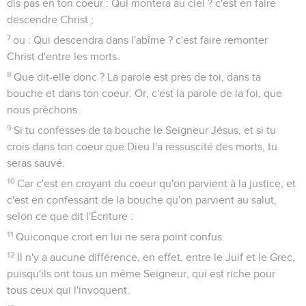
dis pas en ton coeur : Qui montera au ciel ? c'est en faire
descendre Christ ;
7
ou : Qui descendra dans l'abîme ? c'est faire remonter
Christ d'entre les morts.
8
Que dit-elle donc ? La parole est près de toi, dans ta
bouche et dans ton coeur. Or, c'est la parole de la foi, que
nous prêchons.
9
Si tu confesses de ta bouche le Seigneur Jésus, et si tu
crois dans ton coeur que Dieu l'a ressuscité des morts, tu
seras sauvé.
10
Car c'est en croyant du coeur qu'on parvient à la justice, et
c'est en confessant de la bouche qu'on parvient au salut,
selon ce que dit l'Écriture :
11
Quiconque croit en lui ne sera point confus.
12
Il n'y a aucune différence, en effet, entre le Juif et le Grec,
puisqu'ils ont tous un même Seigneur, qui est riche pour
tous ceux qui l'invoquent.