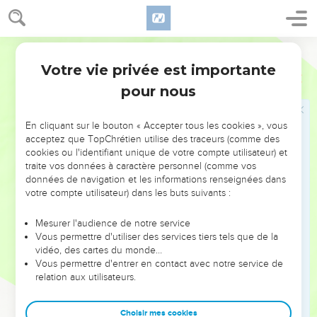
31
Que dirons-nous donc à l'égard de ces choses ? Si Dieu est
pour nous, qui sera contre nous ?
32
Lui, qui n'a point épargné son propre Fils, mais qui l'a livré
Segond 1910
pour nous tous, comment ne nous donnera-t-il pas aussi
Votre vie privée est importante
Romains
8
toutes choses avec lui ?
pour nous
33
Qui accusera les élus de Dieu ? C'est Dieu qui justifie !
34
Qui les condamnera ? Christ est mort ; bien plus, il est
En cliquant sur le bouton « Accepter tous les cookies », vous
ressuscité, il est à la droite de Dieu, et il intercède pour
acceptez que TopChrétien utilise des traceurs (comme des
cookies ou l'identifiant unique de votre compte utilisateur) et
nous !
traite vos données à caractère personnel (comme vos
35
Qui nous séparera de l'amour de Christ ? Sera-ce la
données de navigation et les informations renseignées dans
tribulation, ou l'angoisse, ou la persécution, ou la faim, ou la
votre compte utilisateur) dans les buts suivants :
nudité, ou le péril, ou l'épée ?
Mesurer l'audience de notre service
36
selon qu'il est écrit : C'est à cause de toi qu'on nous met à
Vous permettre d'utiliser des services tiers tels que de la
mort tout le jour, Qu'on nous regarde comme des brebis
vidéo, des cartes du monde…
Vous permettre d'entrer en contact avec notre service de
destinées à la boucherie.
relation aux utilisateurs.
37
Mais dans toutes ces choses nous sommes plus que
vainqueurs par celui qui nous a aimés.
Choisir mes cookies