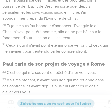
par la puissance des miracles et des prodiges, par la
puissance de l'Esprit de Dieu, en sorte que, depuis
Jérusalem et les pays voisins jusqu'en Illyrie, j'ai
abondamment répandu l'Évangile de Christ.
20
Et je me suis fait honneur d'annoncer l'Évangile là où
Christ n'avait point été nommé, afin de ne pas bâtir sur le
fondement d'autrui, selon qu'il est écrit :
21
Ceux à qui il n'avait point été annoncé verront, Et ceux qui
n'en avaient point entendu parler comprendront.
Paul parle de son projet de voyage à Rome
22
C'est ce qui m'a souvent empêché d'aller vers vous.
23
Mais maintenant, n'ayant plus rien qui me retienne dans
ces contrées, et ayant depuis plusieurs années le désir
d'aller vers vous,
24
j'espère vous voir en passant, quand je me rendrai en
Espagne, et y être accompagné par vous, après que j'aurai
Contenus
Versions
Commentaires
Strong
Dictionnaire
satisfait en partie mon désir de me trouver chez vous.