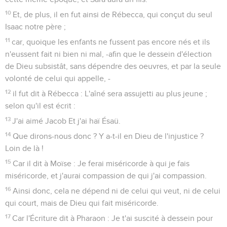
10
Et, de plus, il en fut ainsi de Rébecca, qui conçut du seul
Isaac notre père ;
11
car, quoique les enfants ne fussent pas encore nés et ils
n'eussent fait ni bien ni mal, -afin que le dessein d'élection
de Dieu subsistât, sans dépendre des oeuvres, et par la seule
volonté de celui qui appelle, -
12
il fut dit à Rébecca : L'aîné sera assujetti au plus jeune ;
selon qu'il est écrit :
13
J'ai aimé Jacob Et j'ai haï Ésaü.
14
Que dirons-nous donc ? Y a-t-il en Dieu de l'injustice ?
Loin de là !
15
Car il dit à Moïse : Je ferai miséricorde à qui je fais
miséricorde, et j'aurai compassion de qui j'ai compassion.
16
Ainsi donc, cela ne dépend ni de celui qui veut, ni de celui
qui court, mais de Dieu qui fait miséricorde.
17
Car l'Écriture dit à Pharaon : Je t'ai suscité à dessein pour