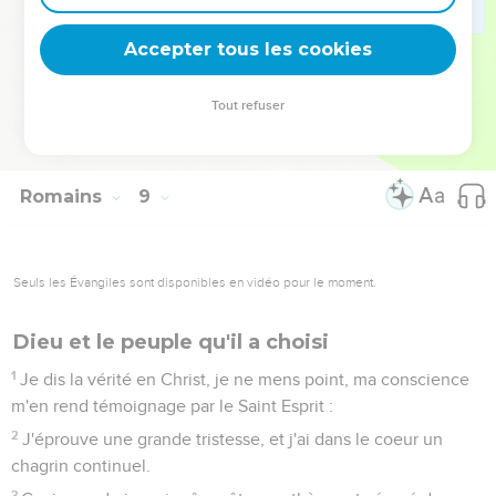
38
Car j'ai l'assurance que ni la mort ni la vie, ni les anges ni
les dominations, ni les choses présentes ni les choses à
Accepter tous les cookies
venir,
39
ni les puissances, ni la hauteur, ni la profondeur, ni aucune
Tout refuser
autre créature ne pourra nous séparer de l'amour de Dieu
manifesté en Jésus Christ notre Seigneur.
Romains
9
Seuls les Évangiles sont disponibles en vidéo pour le moment.
Dieu et le peuple qu'il a choisi
1
Je dis la vérité en Christ, je ne mens point, ma conscience
m'en rend témoignage par le Saint Esprit :
2
J'éprouve une grande tristesse, et j'ai dans le coeur un
chagrin continuel.
3