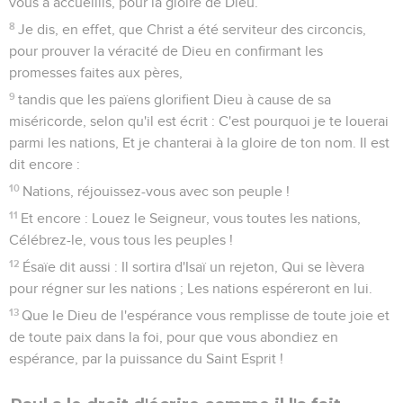
vous a accueillis, pour la gloire de Dieu.
8
Je dis, en effet, que Christ a été serviteur des circoncis,
pour prouver la véracité de Dieu en confirmant les
promesses faites aux pères,
9
tandis que les païens glorifient Dieu à cause de sa
miséricorde, selon qu'il est écrit : C'est pourquoi je te louerai
parmi les nations, Et je chanterai à la gloire de ton nom. Il est
dit encore :
10
Nations, réjouissez-vous avec son peuple !
11
Et encore : Louez le Seigneur, vous toutes les nations,
Célébrez-le, vous tous les peuples !
12
Ésaïe dit aussi : Il sortira d'Isaï un rejeton, Qui se lèvera
pour régner sur les nations ; Les nations espéreront en lui.
13
Que le Dieu de l'espérance vous remplisse de toute joie et
de toute paix dans la foi, pour que vous abondiez en
espérance, par la puissance du Saint Esprit !