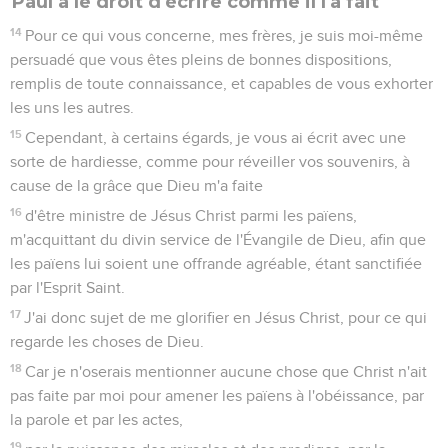
Paul a le droit d'écrire comme il l'a fait
14
Pour ce qui vous concerne, mes frères, je suis moi-même
persuadé que vous êtes pleins de bonnes dispositions,
remplis de toute connaissance, et capables de vous exhorter
les uns les autres.
15
Cependant, à certains égards, je vous ai écrit avec une
sorte de hardiesse, comme pour réveiller vos souvenirs, à
cause de la grâce que Dieu m'a faite
16
d'être ministre de Jésus Christ parmi les païens,
m'acquittant du divin service de l'Évangile de Dieu, afin que
les païens lui soient une offrande agréable, étant sanctifiée
par l'Esprit Saint.
17
J'ai donc sujet de me glorifier en Jésus Christ, pour ce qui
regarde les choses de Dieu.
18
Car je n'oserais mentionner aucune chose que Christ n'ait
pas faite par moi pour amener les païens à l'obéissance, par
la parole et par les actes,
19