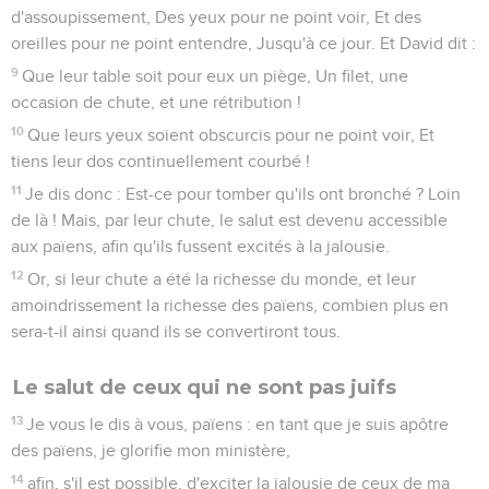
d'assoupissement, Des yeux pour ne point voir, Et des
oreilles pour ne point entendre, Jusqu'à ce jour. Et David dit :
9
Que leur table soit pour eux un piège, Un filet, une
occasion de chute, et une rétribution !
10
Que leurs yeux soient obscurcis pour ne point voir, Et
tiens leur dos continuellement courbé !
11
Je dis donc : Est-ce pour tomber qu'ils ont bronché ? Loin
de là ! Mais, par leur chute, le salut est devenu accessible
aux païens, afin qu'ils fussent excités à la jalousie.
12
Or, si leur chute a été la richesse du monde, et leur
amoindrissement la richesse des païens, combien plus en
sera-t-il ainsi quand ils se convertiront tous.
Le salut de ceux qui ne sont pas juifs
13
Je vous le dis à vous, païens : en tant que je suis apôtre
des païens, je glorifie mon ministère,
14
afin, s'il est possible, d'exciter la jalousie de ceux de ma