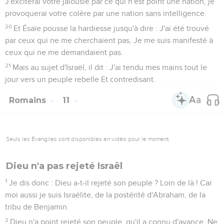
J'exciterai votre jalousie par ce qui n'est point une nation, je
provoquerai votre colère par une nation sans intelligence.
20
Et Ésaïe pousse la hardiesse jusqu'à dire : J'ai été trouvé
par ceux qui ne me cherchaient pas, Je me suis manifesté à
ceux qui ne me demandaient pas.
21
Mais au sujet d'Israël, il dit : J'ai tendu mes mains tout le
jour vers un peuple rebelle Et contredisant.
Romains
11
Seuls les Évangiles sont disponibles en vidéo pour le moment.
Dieu n'a pas rejeté Israël
1
Je dis donc : Dieu a-t-il rejeté son peuple ? Loin de là ! Car
moi aussi je suis Israélite, de la postérité d'Abraham, de la
tribu de Benjamin.
2
Dieu n'a point rejeté son peuple, qu'il a connu d'avance. Ne