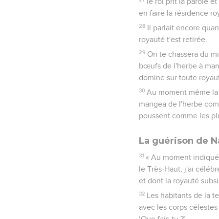
le roi prit la parole
en faire la résidence ro
28
Il parlait encore qua
royauté t'est retirée.
29
On te chassera du m
bœufs de l'herbe à mang
domine sur toute royauté
30
Au moment même la pa
mangea de l'herbe comm
poussent comme les plu
La guérison de 
31
« Au moment indiqué, 
le Très-Haut, j'ai céléb
et dont la royauté subs
32
Les habitants de la te
avec les corps célestes e
‘Que fais-tu ?’