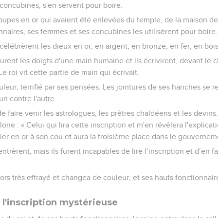
concubines, s'en servent pour boire.
coupes en or qui avaient été enlevées du temple, de la maison de
onnaires, ses femmes et ses concubines les utilisèrent pour boire.
s célébrèrent les dieux en or, en argent, en bronze, en fer, en bois
ent les doigts d'une main humaine et ils écrivirent, devant le ch
e roi vit cette partie de main qui écrivait.
uleur, terrifié par ses pensées. Les jointures de ses hanches se r
n contre l'autre.
de faire venir les astrologues, les prêtres chaldéens et les devins.
one : « Celui qui lira cette inscription et m'en révélera l'explicat
lier en or à son cou et aura la troisième place dans le gouverne
ntrèrent, mais ils furent incapables de lire l’inscription et d’en f
alors très effrayé et changea de couleur, et ses hauts fonctionnai
 l'inscription mystérieuse