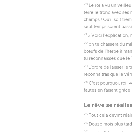
20
Le roi a vu un veilleu
terre le tronc avec ses
champs ! Qu'il soit trem
sept temps soient passés
21
» Voici l'explication,
22
on te chassera du mi
bœufs de l'herbe à mang
tu reconnaisses que le 
23
L'ordre de laisser le 
reconnaîtras que le véri
24
C'est pourquoi, roi, 
fautes en faisant grâce
Le rêve se réalis
25
Tout cela devint réal
26
Douze mois plus tard
27