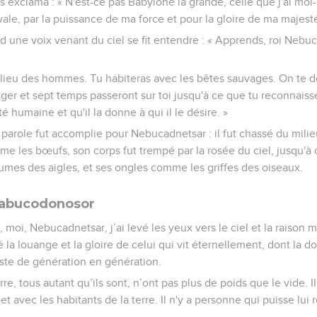
 et s’exclama : « N'est-ce pas Babylone la grande, celle que j'ai m
yale, par la puissance de ma force et pour la gloire de ma majesté
nd une voix venant du ciel se fit entendre : « Apprends, roi Nebu
ilieu des hommes. Tu habiteras avec les bêtes sauvages. On te
er et sept temps passeront sur toi jusqu'à ce que tu reconnaiss
 humaine et qu'il la donne à qui il le désire. »
role fut accomplie pour Nebucadnetsar : il fut chassé du mili
e les bœufs, son corps fut trempé par la rosée du ciel, jusqu'à
mes des aigles, et ses ongles comme les griffes des oiseaux.
Nabucodonosor
moi, Nebucadnetsar, j’ai levé les yeux vers le ciel et la raison m
ré la louange et la gloire de celui qui vit éternellement, dont la d
iste de génération en génération.
rre, tous autant qu’ils sont, n’ont pas plus de poids que le vide. I
t avec les habitants de la terre. Il n'y a personne qui puisse lui ré