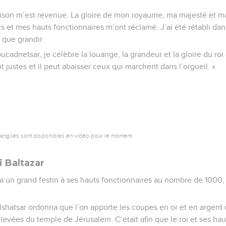
aison m’est revenue. La gloire de mon royaume, ma majesté et m
s et mes hauts fonctionnaires m’ont réclamé. J’ai été rétabli da
 que grandir.
cadnetsar, je célèbre la louange, la grandeur et la gloire du roi 
nt justes et il peut abaisser ceux qui marchent dans l’orgueil. »
vangiles sont disponibles en vidéo pour le moment.
i Baltazar
a un grand festin à ses hauts fonctionnaires au nombre de 1000, e
Belshatsar ordonna que l’on apporte les coupes en or et en argen
evées du temple de Jérusalem. C’était afin que le roi et ses haut