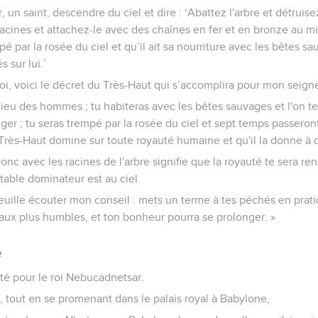
r, un saint, descendre du ciel et dire : ‘Abattez l'arbre et détruise
 racines et attachez-le avec des chaînes en fer et en bronze au mi
pé par la rosée du ciel et qu’il ait sa nourriture avec les bêtes 
 sur lui.’
 roi, voici le décret du Très-Haut qui s’accomplira pour mon seigneu
lieu des hommes ; tu habiteras avec les bêtes sauvages et l'on
er ; tu seras trempé par la rosée du ciel et sept temps passeront
Très-Haut domine sur toute royauté humaine et qu'il la donne à qui
tronc avec les racines de l'arbre signifie que la royauté te sera r
table dominateur est au ciel.
veuille écouter mon conseil : mets un terme à tes péchés en pratiq
 aux plus humbles, et ton bonheur pourra se prolonger. »
e
ité pour le roi Nebucadnetsar.
, tout en se promenant dans le palais royal à Babylone,