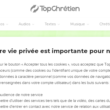
a paix vous soit donnée en abondance !
vous faire connaître les signes et les miracles que le Dieu très-h
éos
Audios
Textes
Musique
Chrét
rands ! Que ses miracles sont puissants ! Son règne est un règne
ération en génération.
Segond 21
re vie privée est importante pour 
sur le bouton « Accepter tous les cookies », vous acceptez que T
traceurs (comme des cookies ou l'identifiant unique de votre compte 
s données à caractère personnel (comme vos données de navigatio
 renseignées dans votre compte utilisateur) dans les buts suivants 
audience de notre service
ttre d'utiliser des services tiers tels que de la vidéo, des cartes
ttre d'entrer en contact avec notre service de relation aux utilisat