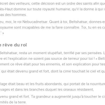
cret des veilleurs, cette décision est un ordre des saints afin qu
ès-Haut domine sur toute royauté humaine, qu'il la donne à qui il 
 bas des hommes.
 eu, moi, le roi Nebucadnetsar. Quant à toi, Beltshatsar, donnes-e
yaume sont incapables de me la faire connaître. Toi, tu en es cap
’ »
e rêve du roi
eltshatsar, resta un moment stupéfait, terrifié par ses pensées. Le
ve et l'explication ne soient pas source de terreur pour toi ! » Bel
ement ce rêve était pour tes ennemis, et son explication pour tes
, qui était devenu grand et fort, dont la cime touchait le ciel et q
llage était beau et les fruits abondants, qui portait de la nourritu
uvages et dans les branches duquel les oiseaux résidaient,
 devenu grand et fort. Ta grandeur a augmenté jusqu'à toucher le c
ités de la terre.