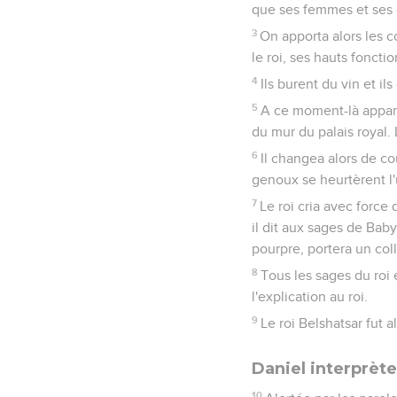
que ses femmes et ses 
3
On apporta alors les 
le roi, ses hauts foncti
4
Ils burent du vin et il
5
A ce moment-là apparur
du mur du palais royal. L
6
Il changea alors de co
genoux se heurtèrent l'u
7
Le roi cria avec force 
il dit aux sages de Babyl
pourpre, portera un col
8
Tous les sages du roi e
l'explication au roi.
9
Le roi Belshatsar fut 
Daniel interprète
10