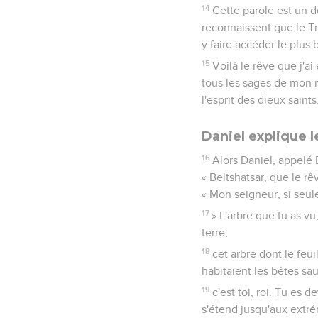
14
Cette parole est un dé
reconnaissent que le Tr
y faire accéder le plus
15
Voilà le rêve que j'ai
tous les sages de mon ro
l'esprit des dieux saints.
Daniel explique l
16
Alors Daniel, appelé B
« Beltshatsar, que le rê
« Mon seigneur, si seul
17
» L'arbre que tu as vu
terre,
18
cet arbre dont le feui
habitaient les bêtes sa
19
c'est toi, roi. Tu es
s'étend jusqu'aux extrém