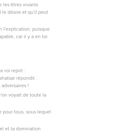
e les êtres vivants
le désire et qu'il peut
n l'explication, puisque
able, car il y a en toi
 roi reprit :
tshatsar répondit :
 adversaires !
u'on voyait de toute la
re pour tous, sous lequel
iel et ta domination