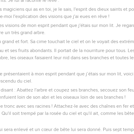
nts. Je lui ai raconté le rêve :
s magiciens qui as en toi, je le sais, l'esprit des dieux saints et 
ne-moi l'explication des visions que j'ai eues en rêve !
es visions de mon esprit pendant que j'étais sur mon lit. Je regarda
rre un très grand arbre.
grand et fort. Sa cime touchait le ciel et on le voyait des extrémi
au et ses fruits abondants. Il portait de la nourriture pour tous. 
bre, les oiseaux faisaient leur nid dans ses branches et toutes les
e présentaient à mon esprit pendant que j’étais sur mon lit, voici 
descendu du ciel.
n disant : Abattez l'arbre et coupez ses branches, secouez son feu
’enfuient loin de son abri et les oiseaux loin de ses branches !
 le tronc avec ses racines ! Attachez-le avec des chaînes en fer e
Qu'il soit trempé par la rosée du ciel et qu'il ait, comme les bêtes
sera enlevé et un cœur de bête lui sera donné. Puis sept temps