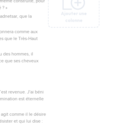
oi-même construite, pour
 ? »
Ajouter une
Ajouter une
Ajouter une
Ajouter une
Ajouter une
cadnetsar, que la
colonne
colonne
colonne
colonne
colonne
 donnera comme aux
es que le Très-Haut
eu des hommes, il
 ce que ses cheveux
’est revenue. J'ai béni
omination est éternelle
l agit comme il le désire
sister et qui lui dise :