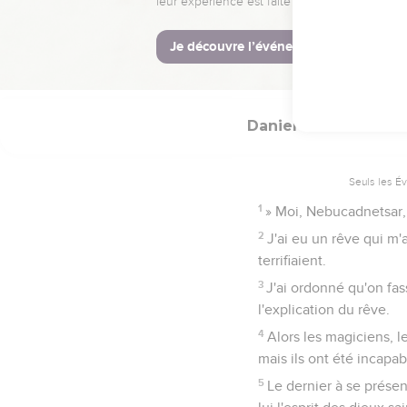
Daniel
4
Seuls les É
1
» Moi, Nebucadnetsar, 
2
J'ai eu un rêve qui m'
terrifiaient.
3
J'ai ordonné qu'on fas
l'explication du rêve.
4
Alors les magiciens, l
mais ils ont été incapab
5
Le dernier à se prése