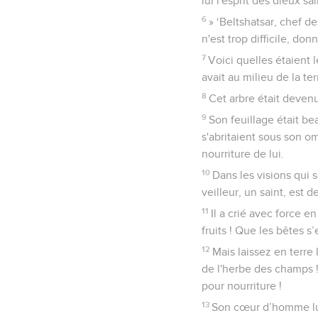
lui l'esprit des dieux sai
6
» ‘Beltshatsar, chef de
n'est trop difficile, don
7
Voici quelles étaient l
avait au milieu de la te
8
Cet arbre était devenu 
9
Son feuillage était be
s'abritaient sous son om
nourriture de lui.
10
Dans les visions qui s
veilleur, un saint, est 
11
Il a crié avec force e
fruits ! Que les bêtes s
12
Mais laissez en terre
de l'herbe des champs ! 
pour nourriture !
13
Son cœur d’homme lui 