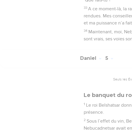
33
A ce moment-là, la r
rendues. Mes conseiller
et ma puissance n’a fait
34
Maintenant, moi, Nebu
sont vrais, ses voies so
Daniel
5
Seuls les É
Le banquet du ro
1
Le roi Belshatsar donn
présence.
2
Sous l’effet du vin, 
Nebucadnetsar avait enl