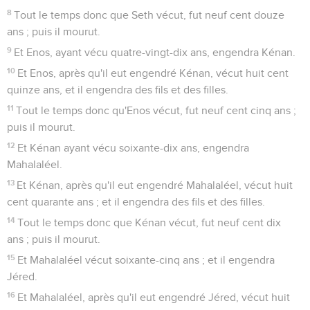
8
Tout le temps donc que Seth vécut, fut neuf cent douze
ans ; puis il mourut.
9
Et Enos, ayant vécu quatre-vingt-dix ans, engendra Kénan.
10
Et Enos, après qu'il eut engendré Kénan, vécut huit cent
quinze ans, et il engendra des fils et des filles.
11
Tout le temps donc qu'Enos vécut, fut neuf cent cinq ans ;
puis il mourut.
12
Et Kénan ayant vécu soixante-dix ans, engendra
Mahalaléel.
13
Et Kénan, après qu'il eut engendré Mahalaléel, vécut huit
cent quarante ans ; et il engendra des fils et des filles.
14
Tout le temps donc que Kénan vécut, fut neuf cent dix
ans ; puis il mourut.
15
Et Mahalaléel vécut soixante-cinq ans ; et il engendra
Jéred.
16
Et Mahalaléel, après qu'il eut engendré Jéred, vécut huit