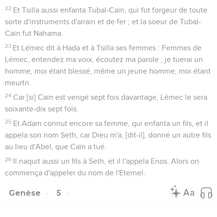
22
Et Tsilla aussi enfanta Tubal-Caïn, qui fut forgeur de toute
sorte d'instruments d'airain et de fer ; et la soeur de Tubal-
Caïn fut Nahama.
23
Et Lémec dit à Hada et à Tsilla ses femmes : Femmes de
Lémec, entendez ma voix, écoutez ma parole ; je tuerai un
homme, moi étant blessé, même un jeune homme, moi étant
meurtri.
24
Car [si] Caïn est vengé sept fois davantage, Lémec le sera
soixante-dix sept fois.
25
Et Adam connut encore sa femme, qui enfanta un fils, et il
appela son nom Seth, car Dieu m'a, [dit-il], donné un autre fils
au lieu d'Abel, que Caïn a tué.
26
Il naquit aussi un fils à Seth, et il l'appela Enos. Alors on
commença d'appeler du nom de l'Eternel.
Genèse
5