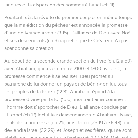
langues et la dispersion des hommes à Babel (ch.11).
Pourtant, dès la révolte du premier couple, en même temps
que la malédiction du pécheur est annoncée la promesse
d’une délivrance à venir (3.15). L’alliance de Dieu avec Noé
et ses descendants (ch.9) rappelle que le Créateur n'a pas
abandonné sa création.
Au début de la seconde grande section du livre (ch.12 à 50),
avec Abraham, qui a vécu entre 2100 et 1800 av. J.-C., la
promesse commence à se réaliser. Dieu promet au
patriarche de lui donner un pays et de bénir « en lui, tous
les peuples de la terre » (12.3). Abraham répond à la
promesse divine par la foi (15.6), montrant ainsi comment
l’homme doit s’approcher de Dieu. L’alliance conclue par
l’Eternel (ch.17) inclut la « descendance » d’Abraham : Isaac,
le fils de la promesse (ch.21), puis Jacob (25.19 à 36.43), qui
deviendra Israël (32.29), et Joseph et ses frères, qui se sont
établis en Egypte pour fuir la famine (ch.37 à 50). Mais cette