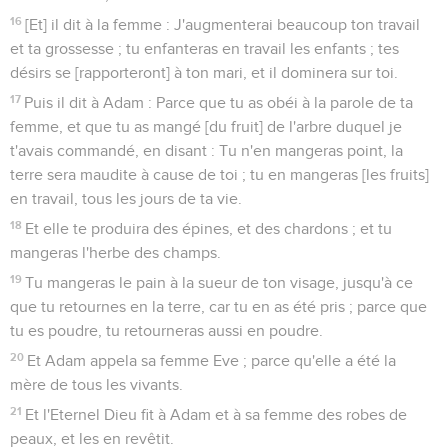
16
[Et] il dit à la femme : J'augmenterai beaucoup ton travail
et ta grossesse ; tu enfanteras en travail les enfants ; tes
désirs se [rapporteront] à ton mari, et il dominera sur toi.
17
Puis il dit à Adam : Parce que tu as obéi à la parole de ta
femme, et que tu as mangé [du fruit] de l'arbre duquel je
t'avais commandé, en disant : Tu n'en mangeras point, la
terre sera maudite à cause de toi ; tu en mangeras [les fruits]
en travail, tous les jours de ta vie.
18
Et elle te produira des épines, et des chardons ; et tu
mangeras l'herbe des champs.
19
Tu mangeras le pain à la sueur de ton visage, jusqu'à ce
que tu retournes en la terre, car tu en as été pris ; parce que
tu es poudre, tu retourneras aussi en poudre.
20
Et Adam appela sa femme Eve ; parce qu'elle a été la
mère de tous les vivants.
21
Et l'Eternel Dieu fit à Adam et à sa femme des robes de
peaux, et les en revêtit.