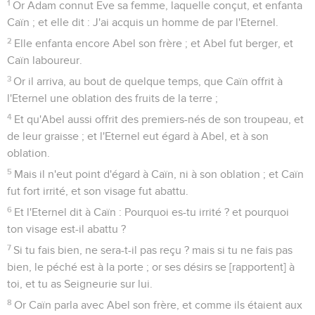
1
Or Adam connut Eve sa femme, laquelle conçut, et enfanta
Caïn ; et elle dit : J'ai acquis un homme de par l'Eternel.
2
Elle enfanta encore Abel son frère ; et Abel fut berger, et
Caïn laboureur.
3
Or il arriva, au bout de quelque temps, que Caïn offrit à
l'Eternel une oblation des fruits de la terre ;
4
Et qu'Abel aussi offrit des premiers-nés de son troupeau, et
de leur graisse ; et l'Eternel eut égard à Abel, et à son
oblation.
5
Mais il n'eut point d'égard à Caïn, ni à son oblation ; et Caïn
fut fort irrité, et son visage fut abattu.
6
Et l'Eternel dit à Caïn : Pourquoi es-tu irrité ? et pourquoi
ton visage est-il abattu ?
7
Si tu fais bien, ne sera-t-il pas reçu ? mais si tu ne fais pas
bien, le péché est à la porte ; or ses désirs se [rapportent] à
toi, et tu as Seigneurie sur lui.
8
Or Caïn parla avec Abel son frère, et comme ils étaient aux