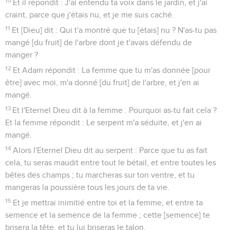
10
Et il répondit : J'ai entendu ta voix dans le jardin, et j'ai
craint, parce que j'étais nu, et je me suis caché.
11
Et [Dieu] dit : Qui t'a montré que tu [étais] nu ? N'as-tu pas
mangé [du fruit] de l'arbre dont je t'avais défendu de
manger ?
12
Et Adam répondit : La femme que tu m'as donnée [pour
être] avec moi, m'a donné [du fruit] de l'arbre, et j'en ai
mangé.
13
Et l'Eternel Dieu dit à la femme : Pourquoi as-tu fait cela ?
Et la femme répondit : Le serpent m'a séduite, et j'en ai
mangé.
14
Alors l'Eternel Dieu dit au serpent : Parce que tu as fait
cela, tu seras maudit entre tout le bétail, et entre toutes les
bêtes des champs ; tu marcheras sur ton ventre, et tu
mangeras la poussière tous les jours de ta vie.
15
Et je mettrai inimitié entre toi et la femme, et entre ta
semence et la semence de la femme ; cette [semence] te
brisera la tête, et tu lui briseras le talon.