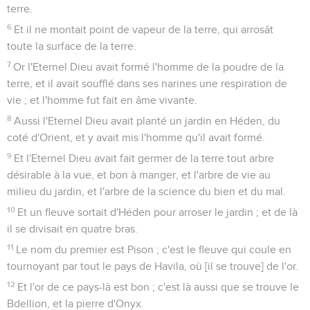
terre.
6
Et il ne montait point de vapeur de la terre, qui arrosât
toute la surface de la terre.
7
Or l'Eternel Dieu avait formé l'homme de la poudre de la
terre, et il avait soufflé dans ses narines une respiration de
vie ; et l'homme fut fait en âme vivante.
8
Aussi l'Eternel Dieu avait planté un jardin en Héden, du
coté d'Orient, et y avait mis l'homme qu'il avait formé.
9
Et l'Eternel Dieu avait fait germer de la terre tout arbre
désirable à la vue, et bon à manger, et l'arbre de vie au
milieu du jardin, et l'arbre de la science du bien et du mal.
10
Et un fleuve sortait d'Héden pour arroser le jardin ; et de là
il se divisait en quatre bras.
11
Le nom du premier est Pison ; c'est le fleuve qui coule en
tournoyant par tout le pays de Havila, où [il se trouve] de l'or.
12
Et l'or de ce pays-là est bon ; c'est là aussi que se trouve le
Bdellion, et la pierre d'Onyx.