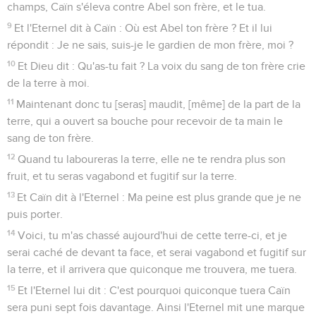
champs, Caïn s'éleva contre Abel son frère, et le tua.
9
Et l'Eternel dit à Caïn : Où est Abel ton frère ? Et il lui
répondit : Je ne sais, suis-je le gardien de mon frère, moi ?
10
Et Dieu dit : Qu'as-tu fait ? La voix du sang de ton frère crie
de la terre à moi.
11
Maintenant donc tu [seras] maudit, [même] de la part de la
terre, qui a ouvert sa bouche pour recevoir de ta main le
sang de ton frère.
12
Quand tu laboureras la terre, elle ne te rendra plus son
fruit, et tu seras vagabond et fugitif sur la terre.
13
Et Caïn dit à l'Eternel : Ma peine est plus grande que je ne
puis porter.
14
Voici, tu m'as chassé aujourd'hui de cette terre-ci, et je
serai caché de devant ta face, et serai vagabond et fugitif sur
la terre, et il arrivera que quiconque me trouvera, me tuera.
15
Et l'Eternel lui dit : C'est pourquoi quiconque tuera Caïn
sera puni sept fois davantage. Ainsi l'Eternel mit une marque