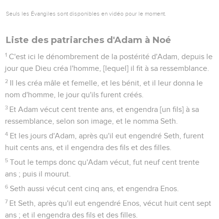
Seuls les Évangiles sont disponibles en vidéo pour le moment.
Liste des patriarches d'Adam à Noé
1
C'est ici le dénombrement de la postérité d'Adam, depuis le
jour que Dieu créa l'homme, [lequel] il fit à sa ressemblance.
2
Il les créa mâle et femelle, et les bénit, et il leur donna le
nom d'homme, le jour qu'ils furent créés.
3
Et Adam vécut cent trente ans, et engendra [un fils] à sa
ressemblance, selon son image, et le nomma Seth.
4
Et les jours d'Adam, après qu'il eut engendré Seth, furent
huit cents ans, et il engendra des fils et des filles.
5
Tout le temps donc qu'Adam vécut, fut neuf cent trente
ans ; puis il mourut.
6
Seth aussi vécut cent cinq ans, et engendra Enos.
7
Et Seth, après qu'il eut engendré Enos, vécut huit cent sept
ans ; et il engendra des fils et des filles.