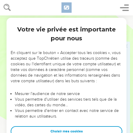
Votre vie privée est importante
pour nous
NE MANQUEZ PAS L’ÉVÉNEMENT
En cliquant sur le bouton « Accepter tous les cookies », vous
DE L’ANNÉE !
acceptez que TopChrétien utilise des traceurs (comme des
cookies ou l'identifiant unique de votre compte utilisateur) et
ET SI LEURS ERREURS POUVAIENT VOUS ÉVITER LES
traite vos données à caractère personnel (comme vos
VOTRES ?
données de navigation et les informations renseignées dans
votre compte utilisateur) dans les buts suivants :
On admire souvent les leaders pour leurs réussites, leur impact,
leur foi ou leur vision. Mais on voit moins les doutes, les erreurs
Mesurer l'audience de notre service
Vous permettre d'utiliser des services tiers tels que de la
et les saisons difficiles qu'ils ont traversés, alors même que ce
vidéo, des cartes du monde…
sont elles qui les ont façonnés.
Vous permettre d'entrer en contact avec notre service de
relation aux utilisateurs.
Dans cette conférence, leaders, entrepreneurs, et responsables
reviennent sur les erreurs marquantes de leur parcours et les
clés pour avancer avec plus de sagesse afin que leurs erreurs
Choisir mes cookies