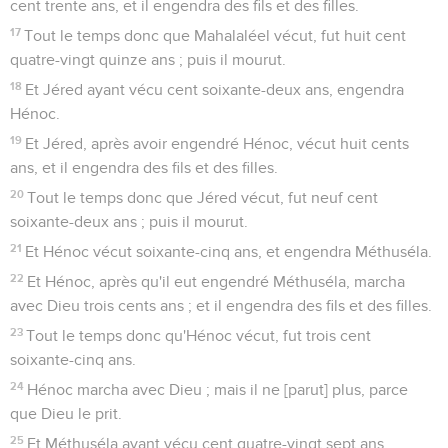
cent trente ans, et il engendra des fils et des filles.
17
Tout le temps donc que Mahalaléel vécut, fut huit cent
quatre-vingt quinze ans ; puis il mourut.
18
Et Jéred ayant vécu cent soixante-deux ans, engendra
Hénoc.
19
Et Jéred, après avoir engendré Hénoc, vécut huit cents
ans, et il engendra des fils et des filles.
20
Tout le temps donc que Jéred vécut, fut neuf cent
soixante-deux ans ; puis il mourut.
21
Et Hénoc vécut soixante-cinq ans, et engendra Méthuséla.
22
Et Hénoc, après qu'il eut engendré Méthuséla, marcha
avec Dieu trois cents ans ; et il engendra des fils et des filles.
23
Tout le temps donc qu'Hénoc vécut, fut trois cent
soixante-cinq ans.
24
Hénoc marcha avec Dieu ; mais il ne [parut] plus, parce
que Dieu le prit.
25
Et Méthuséla ayant vécu cent quatre-vingt sept ans,