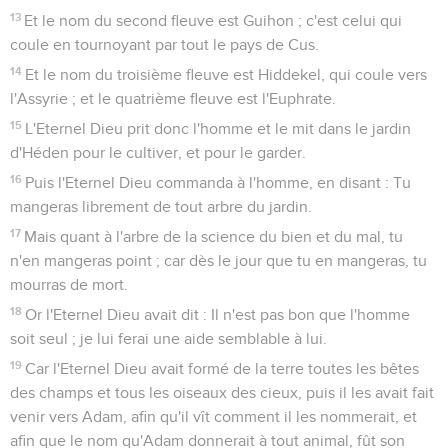
13
Et le nom du second fleuve est Guihon ; c'est celui qui
coule en tournoyant par tout le pays de Cus.
14
Et le nom du troisième fleuve est Hiddekel, qui coule vers
l'Assyrie ; et le quatrième fleuve est l'Euphrate.
15
L'Eternel Dieu prit donc l'homme et le mit dans le jardin
d'Héden pour le cultiver, et pour le garder.
16
Puis l'Eternel Dieu commanda à l'homme, en disant : Tu
mangeras librement de tout arbre du jardin.
17
Mais quant à l'arbre de la science du bien et du mal, tu
n'en mangeras point ; car dès le jour que tu en mangeras, tu
mourras de mort.
18
Or l'Eternel Dieu avait dit : Il n'est pas bon que l'homme
soit seul ; je lui ferai une aide semblable à lui.
19
Car l'Eternel Dieu avait formé de la terre toutes les bêtes
des champs et tous les oiseaux des cieux, puis il les avait fait
venir vers Adam, afin qu'il vît comment il les nommerait, et
afin que le nom qu'Adam donnerait à tout animal, fût son