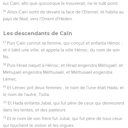
sur Caïn, afin que quiconque le trouverait, ne le tuât point.
16
Alors Caïn sortit de devant la face de l'Eternel, et habita au
pays de Nod, vers l'Orient d'Héden.
Les descendants de Caïn
17
Puis Caïn connut sa femme, qui conçut et enfanta Hénoc ;
et il bâtit une ville, et appela la ville Hénoc, du nom de son
fils.
18
Puis Hirad naquit à Hénoc, et Hirad engendra Méhujaël, et
Méhujaël engendra Méthusaël, et Méthusaël engendra
Lémec.
19
Et Lémec prit deux femmes ; le nom de l'une était Hada, et
le nom de l'autre, Tsilla.
20
Et Hada enfanta Jabal, qui fut père de ceux qui demeurent
dans les tentes, et des pasteurs.
21
Et le nom de son frère fut Jubal, qui fut père de tous ceux
qui touchent le violon et les orgues.