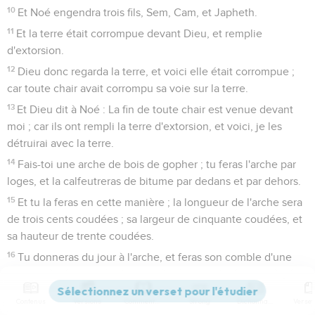
10
Et Noé engendra trois fils, Sem, Cam, et Japheth.
11
Et la terre était corrompue devant Dieu, et remplie
d'extorsion.
12
Dieu donc regarda la terre, et voici elle était corrompue ;
car toute chair avait corrompu sa voie sur la terre.
13
Et Dieu dit à Noé : La fin de toute chair est venue devant
moi ; car ils ont rempli la terre d'extorsion, et voici, je les
détruirai avec la terre.
14
Fais-toi une arche de bois de gopher ; tu feras l'arche par
loges, et la calfeutreras de bitume par dedans et par dehors.
15
Et tu la feras en cette manière ; la longueur de l'arche sera
de trois cents coudées ; sa largeur de cinquante coudées, et
sa hauteur de trente coudées.
16
Tu donneras du jour à l'arche, et feras son comble d'une
coudée [de hauteur], et tu mettras la porte de l'arche à son
coté, et tu la feras avec un bas, un second, et un troisième
Contenus
Versions
Commentaires
Strong
Dictionnaire
étage.