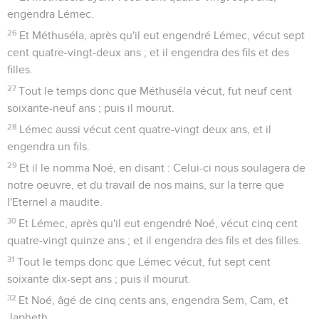
engendra Lémec.
26
Et Méthuséla, après qu'il eut engendré Lémec, vécut sept
cent quatre-vingt-deux ans ; et il engendra des fils et des
filles.
27
Tout le temps donc que Méthuséla vécut, fut neuf cent
soixante-neuf ans ; puis il mourut.
28
Lémec aussi vécut cent quatre-vingt deux ans, et il
engendra un fils.
29
Et il le nomma Noé, en disant : Celui-ci nous soulagera de
notre oeuvre, et du travail de nos mains, sur la terre que
l'Eternel a maudite.
30
Et Lémec, après qu'il eut engendré Noé, vécut cinq cent
quatre-vingt quinze ans ; et il engendra des fils et des filles.
31
Tout le temps donc que Lémec vécut, fut sept cent
soixante dix-sept ans ; puis il mourut.
32
Et Noé, âgé de cinq cents ans, engendra Sem, Cam, et
Japheth.