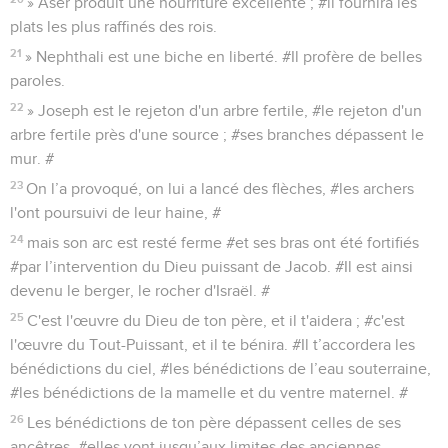
» Aser produit une nourriture excellente ; #il fournira les
plats les plus raffinés des rois.
21
» Nephthali est une biche en liberté. #Il profère de belles
paroles.
22
» Joseph est le rejeton d'un arbre fertile, #le rejeton d'un
arbre fertile près d'une source ; #ses branches dépassent le
mur. #
23
On l’a provoqué, on lui a lancé des flèches, #les archers
l'ont poursuivi de leur haine, #
24
mais son arc est resté ferme #et ses bras ont été fortifiés
#par l’intervention du Dieu puissant de Jacob. #Il est ainsi
devenu le berger, le rocher d'Israël. #
25
C'est l'œuvre du Dieu de ton père, et il t'aidera ; #c'est
l'œuvre du Tout-Puissant, et il te bénira. #Il t’accordera les
bénédictions du ciel, #les bénédictions de l’eau souterraine,
#les bénédictions de la mamelle et du ventre maternel. #
26
Les bénédictions de ton père dépassent celles de ses
ancêtres, #elles vont jusqu’aux limites des anciennes