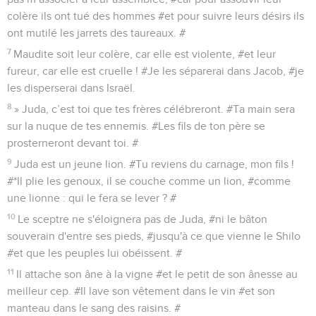
colère ils ont tué des hommes #et pour suivre leurs désirs ils
ont mutilé les jarrets des taureaux. #
7
Maudite soit leur colère, car elle est violente, #et leur
fureur, car elle est cruelle ! #Je les séparerai dans Jacob, #je
les disperserai dans Israël.
8
» Juda, c’est toi que tes frères célébreront. #Ta main sera
sur la nuque de tes ennemis. #Les fils de ton père se
prosterneront devant toi. #
9
Juda est un jeune lion. #Tu reviens du carnage, mon fils !
#*Il plie les genoux, il se couche comme un lion, #comme
une lionne : qui le fera se lever ? #
10
Le sceptre ne s'éloignera pas de Juda, #ni le bâton
souverain d'entre ses pieds, #jusqu'à ce que vienne le Shilo
#et que les peuples lui obéissent. #
11
Il attache son âne à la vigne #et le petit de son ânesse au
meilleur cep. #Il lave son vêtement dans le vin #et son
manteau dans le sang des raisins. #