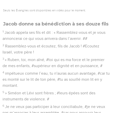
Seuls les Évangiles sont disponibles en vidéo pour le moment.
Jacob donne sa bénédiction à ses douze fils
1
Jacob appela ses fils et dit : « Rassemblez-vous et je vous
annoncerai ce qui vous arrivera dans l’avenir. ##
2
Rassemblez-vous et écoutez, fils de Jacob ! #Ecoutez
Israël, votre père !
3
» Ruben, toi, mon aîné, #toi qui es ma force et le premier
de mes enfants, #supérieur en dignité et en puissance, #
4
impétueux comme l’eau, tu n'auras aucun avantage, #car tu
es monté sur le lit de ton père, #tu as souillé mon lit en y
montant.
5
» Siméon et Lévi sont frères ; #leurs épées sont des
instruments de violence. #
6
Je ne veux pas participer à leur conciliabule, #je ne veux
pas m’associer à leur assemblée, #car pour assouvir leur