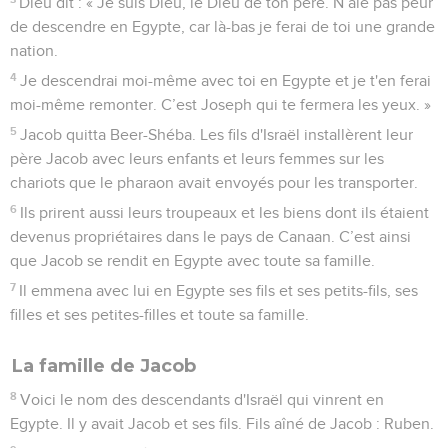
Dieu dit : « Je suis Dieu, le Dieu de ton père. N’aie pas peur
de descendre en Egypte, car là-bas je ferai de toi une grande
nation.
4
Je descendrai moi-même avec toi en Egypte et je t'en ferai
moi-même remonter. C’est Joseph qui te fermera les yeux. »
5
Jacob quitta Beer-Shéba. Les fils d'Israël installèrent leur
père Jacob avec leurs enfants et leurs femmes sur les
chariots que le pharaon avait envoyés pour les transporter.
6
Ils prirent aussi leurs troupeaux et les biens dont ils étaient
devenus propriétaires dans le pays de Canaan. C’est ainsi
que Jacob se rendit en Egypte avec toute sa famille.
7
Il emmena avec lui en Egypte ses fils et ses petits-fils, ses
filles et ses petites-filles et toute sa famille.
La famille de Jacob
8
Voici le nom des descendants d'Israël qui vinrent en
Egypte. Il y avait Jacob et ses fils. Fils aîné de Jacob : Ruben.