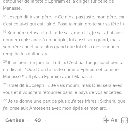
détourner de la tête d'Ephraïm et la diriger sur celle de
Manassé.
18
Joseph dit à son père : « Ce n’est pas juste, mon père, car
c'est celui-ci qui est l'aîné. Pose ta main droite sur sa tête ! »
19
Son père refusa et dit : « Je sais, mon fils, je sais. Lui aussi
donnera naissance à un peuple, lui aussi sera grand, mais
son frère cadet sera plus grand que lui et sa descendance
remplira les nations. »
20
Il les bénit ce jour-là. Il dit : « C'est par toi qu'Israël bénira
en disant : ‘Que Dieu te traite comme Ephraïm et comme
Manassé !’ » Il plaça Ephraïm avant Manassé.
21
Israël dit à Joseph : « Je vais mourir, mais Dieu sera avec
vous et il vous fera retourner dans le pays de vos ancêtres.
22
Je te donne une part de plus qu'à tes frères : Sichem, que
j'ai prise aux Amoréens avec mon épée et mon arc. »
Genèse
49