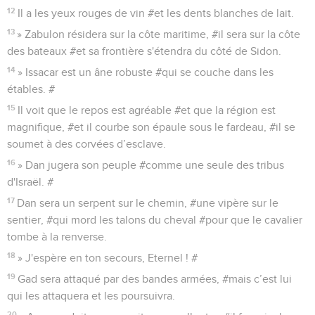
12
Il a les yeux rouges de vin #et les dents blanches de lait.
13
» Zabulon résidera sur la côte maritime, #il sera sur la côte
des bateaux #et sa frontière s'étendra du côté de Sidon.
14
» Issacar est un âne robuste #qui se couche dans les
étables. #
15
Il voit que le repos est agréable #et que la région est
magnifique, #et il courbe son épaule sous le fardeau, #il se
soumet à des corvées d’esclave.
16
» Dan jugera son peuple #comme une seule des tribus
d'Israël. #
17
Dan sera un serpent sur le chemin, #une vipère sur le
sentier, #qui mord les talons du cheval #pour que le cavalier
tombe à la renverse.
18
» J'espère en ton secours, Eternel ! #
19
Gad sera attaqué par des bandes armées, #mais c’est lui
qui les attaquera et les poursuivra.
20