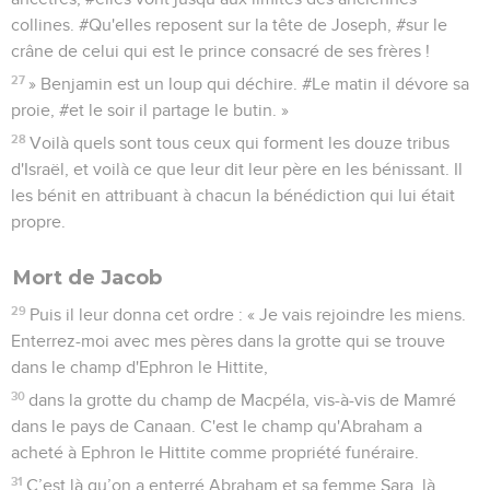
collines. #Qu'elles reposent sur la tête de Joseph, #sur le
crâne de celui qui est le prince consacré de ses frères !
27
» Benjamin est un loup qui déchire. #Le matin il dévore sa
proie, #et le soir il partage le butin. »
28
Voilà quels sont tous ceux qui forment les douze tribus
d'Israël, et voilà ce que leur dit leur père en les bénissant. Il
les bénit en attribuant à chacun la bénédiction qui lui était
propre.
Mort de Jacob
29
Puis il leur donna cet ordre : « Je vais rejoindre les miens.
Enterrez-moi avec mes pères dans la grotte qui se trouve
dans le champ d'Ephron le Hittite,
30
dans la grotte du champ de Macpéla, vis-à-vis de Mamré
dans le pays de Canaan. C'est le champ qu'Abraham a
acheté à Ephron le Hittite comme propriété funéraire.
31
C’est là qu’on a enterré Abraham et sa femme Sara, là