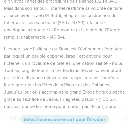
d’or, avec l’arrêt des procédures de l’alliance (32.1 à 34.3).
Mais dans son amour, l’Eternel réaffirme sa volonté de faire
alliance avec Israël (34.4-35), et après la construction du
tabernacle, son sanctuaire (35.1 à 40.33), « la nuée
enveloppa la tente de la Rencontre et la gloire de l’Eternel
remplit le tabernacle » (40.34).
L’exode, avec l’alliance du Sinaï, est l’événement fondateur
par lequel un peuple opprimé, Israël, est devenu pour
l’Eternel « un royaume de prêtres, une nation sainte » (19.6).
Tout au long de leur histoire, les Israélites se souviendront
de cette délivrance miraculeuse, rappelée dans l’année «
liturgique » par les fêtes de la Pâque et des Cabanes.
Jusqu’au jour où s’accomplira le grand Exode hors du péché
grâce au sacrifice de Jésus, l’« agneau pascal » (1 Co 5.7),
qui s’est donné lui-même pour fonder, par l’Esprit, « une
communauté de rois-prêtres » et « une nation sainte » :
l’Eglise (1 P 2.9).
Contenus
Versions
Commentaires
Strong
Dictionnaire