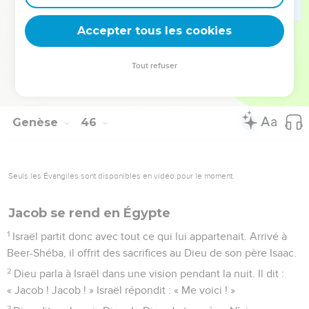
réaction parce qu'il ne les croyait pas.
27
Ils lui rapportèrent alors toutes les paroles que Joseph leur
Accepter tous les cookies
avait dites, et lorsqu’il vit les chariots que Joseph avait
envoyés pour le transporter, leur père Jacob se ranima.
Tout refuser
28
Israël dit : « Cela suffit ! Mon fils Joseph est encore en vie !
Je veux aller le voir avant de mourir. »
Genèse
46
Seuls les Évangiles sont disponibles en vidéo pour le moment.
Jacob se rend en Égypte
1
Israël partit donc avec tout ce qui lui appartenait. Arrivé à
Beer-Shéba, il offrit des sacrifices au Dieu de son père Isaac.
2
Dieu parla à Israël dans une vision pendant la nuit. Il dit :
« Jacob ! Jacob ! » Israël répondit : « Me voici ! »
3