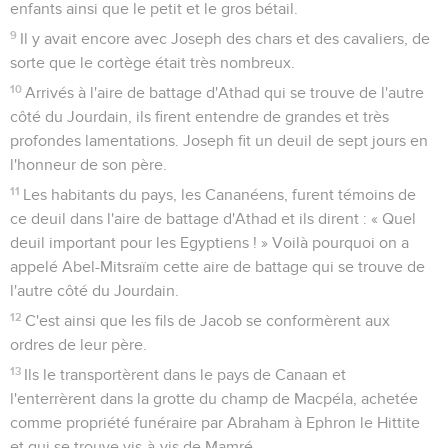
enfants ainsi que le petit et le gros bétail.
9
Il y avait encore avec Joseph des chars et des cavaliers, de
sorte que le cortège était très nombreux.
10
Arrivés à l'aire de battage d'Athad qui se trouve de l'autre
côté du Jourdain, ils firent entendre de grandes et très
profondes lamentations. Joseph fit un deuil de sept jours en
l'honneur de son père.
11
Les habitants du pays, les Cananéens, furent témoins de
ce deuil dans l'aire de battage d'Athad et ils dirent : « Quel
deuil important pour les Egyptiens ! » Voilà pourquoi on a
appelé Abel-Mitsraïm cette aire de battage qui se trouve de
l'autre côté du Jourdain.
12
C'est ainsi que les fils de Jacob se conformèrent aux
ordres de leur père.
13
Ils le transportèrent dans le pays de Canaan et
l'enterrèrent dans la grotte du champ de Macpéla, achetée
comme propriété funéraire par Abraham à Ephron le Hittite
et qui se trouve vis-à-vis de Mamré.