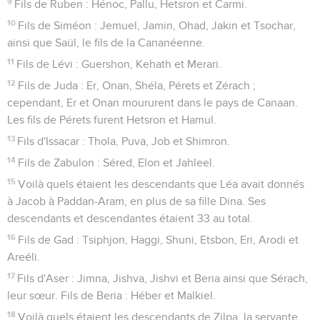
9
Fils de Ruben : Hénoc, Pallu, Hetsron et Carmi.
10
Fils de Siméon : Jemuel, Jamin, Ohad, Jakin et Tsochar,
ainsi que Saül, le fils de la Cananéenne.
11
Fils de Lévi : Guershon, Kehath et Merari.
12
Fils de Juda : Er, Onan, Shéla, Pérets et Zérach ;
cependant, Er et Onan moururent dans le pays de Canaan.
Les fils de Pérets furent Hetsron et Hamul.
13
Fils d'Issacar : Thola, Puva, Job et Shimron.
14
Fils de Zabulon : Séred, Elon et Jahleel.
15
Voilà quels étaient les descendants que Léa avait donnés
à Jacob à Paddan-Aram, en plus de sa fille Dina. Ses
descendants et descendantes étaient 33 au total.
16
Fils de Gad : Tsiphjon, Haggi, Shuni, Etsbon, Eri, Arodi et
Areéli.
17
Fils d'Aser : Jimna, Jishva, Jishvi et Beria ainsi que Sérach,
leur sœur. Fils de Beria : Héber et Malkiel.
18
Voilà quels étaient les descendants de Zilpa, la servante