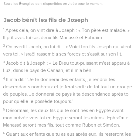
Seuls les Évangiles sont disponibles en vidéo pour le moment.
Jacob bénit les fils de Joseph
1
Après cela, on vint dire à Joseph : « Ton père est malade. »
Il prit avec lui ses deux fils Manassé et Ephraïm.
2
On avertit Jacob, on lui dit : « Voici ton fils Joseph qui vient
vers toi. » Israël rassembla ses forces et s'assit sur son lit.
3
Jacob dit à Joseph : « Le Dieu tout-puissant m'est apparu à
Luz, dans le pays de Canaan, et il m'a béni.
4
Il m'a dit : ‘Je te donnerai des enfants, je rendrai tes
descendants nombreux et je ferai sortir de toi tout un groupe
de peuples. Je donnerai ce pays à ta descendance après toi
pour qu'elle le possède toujours.’
5
Désormais, les deux fils qui te sont nés en Egypte avant
mon arrivée vers toi en Egypte seront les miens : Ephraïm et
Manassé seront mes fils, tout comme Ruben et Siméon.
6
Quant aux enfants que tu as eus après eux, ils resteront les