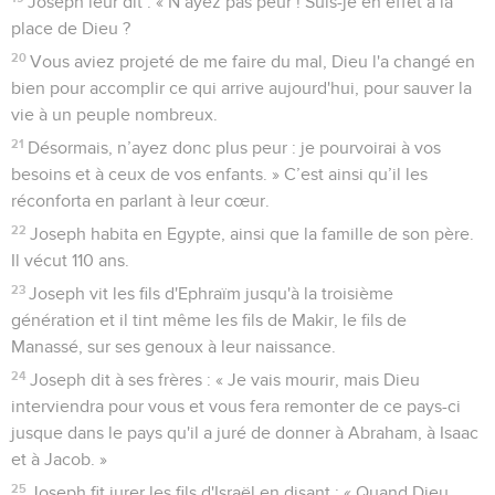
Joseph leur dit : « N’ayez pas peur ! Suis-je en effet à la
place de Dieu ?
20
Vous aviez projeté de me faire du mal, Dieu l'a changé en
bien pour accomplir ce qui arrive aujourd'hui, pour sauver la
vie à un peuple nombreux.
21
Désormais, n’ayez donc plus peur : je pourvoirai à vos
besoins et à ceux de vos enfants. » C’est ainsi qu’il les
réconforta en parlant à leur cœur.
22
Joseph habita en Egypte, ainsi que la famille de son père.
Il vécut 110 ans.
23
Joseph vit les fils d'Ephraïm jusqu'à la troisième
génération et il tint même les fils de Makir, le fils de
Manassé, sur ses genoux à leur naissance.
24
Joseph dit à ses frères : « Je vais mourir, mais Dieu
interviendra pour vous et vous fera remonter de ce pays-ci
jusque dans le pays qu'il a juré de donner à Abraham, à Isaac
et à Jacob. »
25
Joseph fit jurer les fils d'Israël en disant : « Quand Dieu