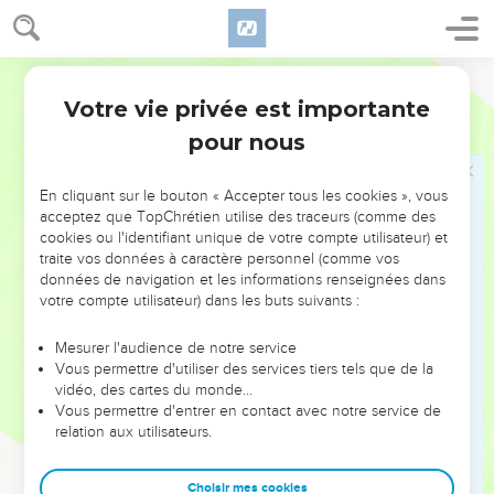
20
Ne regrettez pas ce que vous laisserez, car ce qu'il y a de
meilleur dans toute l'Egypte sera pour vous.’ »
21
C’est ce que firent les fils d'Israël. Joseph leur donna des
Segond 21
chariots, conformément à l'ordre du pharaon ; il leur donna
Votre vie privée est importante
Genèse
45
aussi des provisions pour la route.
pour nous
22
Il leur donna à tous des vêtements de rechange, mais à
Benjamin il donna 300 pièces d'argent et 5 vêtements de
En cliquant sur le bouton « Accepter tous les cookies », vous
rechange.
acceptez que TopChrétien utilise des traceurs (comme des
23
cookies ou l'identifiant unique de votre compte utilisateur) et
Il envoya à son père 10 ânes chargés de ce qu'il y avait de
traite vos données à caractère personnel (comme vos
meilleur en Egypte ainsi que 10 ânesses chargées de blé, de
données de navigation et les informations renseignées dans
pain et de nourriture pour le voyage de son père.
votre compte utilisateur) dans les buts suivants :
24
Puis il laissa partir ses frères. Lorsque ceux-ci partirent, il
Mesurer l'audience de notre service
leur dit : « Ne vous disputez pas en chemin ! »
Vous permettre d'utiliser des services tiers tels que de la
25
Ils remontèrent de l'Egypte et arrivèrent dans le pays de
vidéo, des cartes du monde…
Vous permettre d'entrer en contact avec notre service de
Canaan vers leur père Jacob.
relation aux utilisateurs.
26
Ils lui annoncèrent : « Joseph vit encore, et c'est même lui
qui gouverne toute l'Egypte. » Cependant, Jacob resta sans
Choisir mes cookies