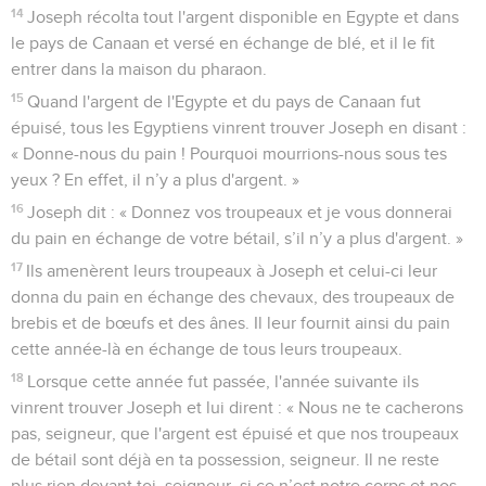
14
Joseph récolta tout l'argent disponible en Egypte et dans
le pays de Canaan et versé en échange de blé, et il le fit
entrer dans la maison du pharaon.
15
Quand l'argent de l'Egypte et du pays de Canaan fut
épuisé, tous les Egyptiens vinrent trouver Joseph en disant :
« Donne-nous du pain ! Pourquoi mourrions-nous sous tes
yeux ? En effet, il n’y a plus d'argent. »
16
Joseph dit : « Donnez vos troupeaux et je vous donnerai
du pain en échange de votre bétail, s’il n’y a plus d'argent. »
17
Ils amenèrent leurs troupeaux à Joseph et celui-ci leur
donna du pain en échange des chevaux, des troupeaux de
brebis et de bœufs et des ânes. Il leur fournit ainsi du pain
cette année-là en échange de tous leurs troupeaux.
18
Lorsque cette année fut passée, l'année suivante ils
vinrent trouver Joseph et lui dirent : « Nous ne te cacherons
pas, seigneur, que l'argent est épuisé et que nos troupeaux
de bétail sont déjà en ta possession, seigneur. Il ne reste
plus rien devant toi, seigneur, si ce n’est notre corps et nos