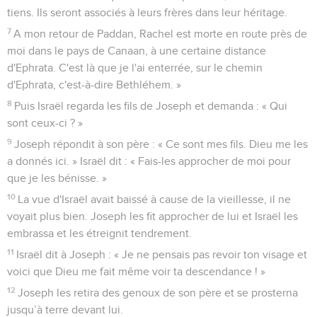
tiens. Ils seront associés à leurs frères dans leur héritage.
7
A mon retour de Paddan, Rachel est morte en route près de
moi dans le pays de Canaan, à une certaine distance
d'Ephrata. C'est là que je l'ai enterrée, sur le chemin
d'Ephrata, c'est-à-dire Bethléhem. »
8
Puis Israël regarda les fils de Joseph et demanda : « Qui
sont ceux-ci ? »
9
Joseph répondit à son père : « Ce sont mes fils. Dieu me les
a donnés ici. » Israël dit : « Fais-les approcher de moi pour
que je les bénisse. »
10
La vue d'Israël avait baissé à cause de la vieillesse, il ne
voyait plus bien. Joseph les fit approcher de lui et Israël les
embrassa et les étreignit tendrement.
11
Israël dit à Joseph : « Je ne pensais pas revoir ton visage et
voici que Dieu me fait même voir ta descendance ! »
12
Joseph les retira des genoux de son père et se prosterna
jusqu’à terre devant lui.