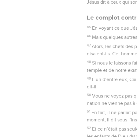
Jésus dit à ceux qui son
Le complot contr
45
En voyant ce que Jés
46
Mais quelques autres 
47
Alors, les chefs des 
disaient-ils. Cet homme
48
Si nous le laissons fa
temple et de notre exis
49
L’un d’entre eux, Caï
dit-il.
50
Vous ne voyez pas qu
nation ne vienne pas à d
51
En fait, il ne parlait
moment, il dit sous l’in
52
Et ce n’était pas seu
les enfants de Dieu dis