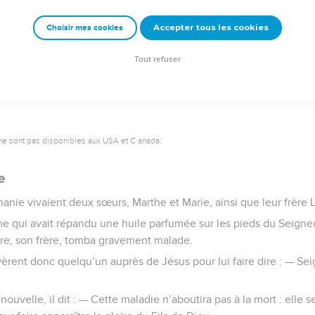
 qui crurent en lui là-bas.
Accepter tous les cookies
Choisir mes cookies
© 2013 - 2010 BLF Editions
Tout refuser
ne sont pas disponibles aux USA et C anada.
e
hanie vivaient deux sœurs, Marthe et Marie, ainsi que leur frère 
me qui avait répandu une huile parfumée sur les pieds du Seigneu
re, son frère, tomba gravement malade.
rent donc quelqu’un auprès de Jésus pour lui faire dire : — Sei
ouvelle, il dit : — Cette maladie n’aboutira pas à la mort : elle ser