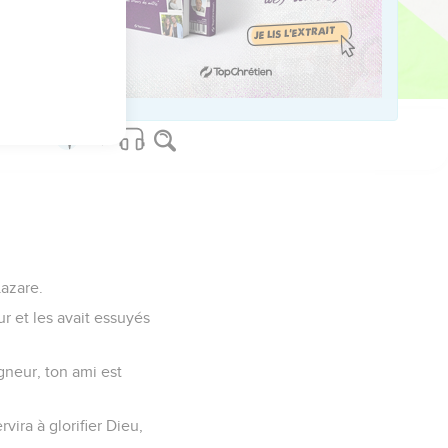
Lazare.
r et les avait essuyés
gneur, ton ami est
vira à glorifier Dieu,