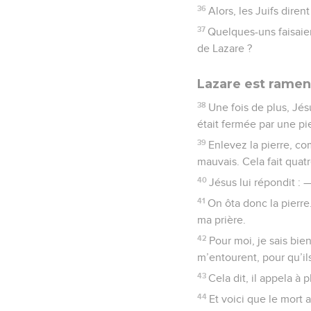
36
Alors, les Juifs diren
37
Quelques-uns faisaien
de Lazare ?
Lazare est ramené
38
Une fois de plus, Jés
était fermée par une pi
39
Enlevez la pierre, co
mauvais. Cela fait quatre
40
Jésus lui répondit : —
41
On ôta donc la pierre.
ma prière.
42
Pour moi, je sais bie
m’entourent, pour qu’il
43
Cela dit, il appela à p
44
Et voici que le mort 