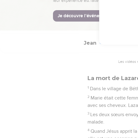
42
Nombreux furent ceux
Jean
11
Les vidéos 
La mort de Lazar
1
Dans le village de Bét
2
Marie était cette fem
avec ses cheveux. Laza
3
Les deux sœurs envoyè
malade.
4
Quand Jésus apprit la n