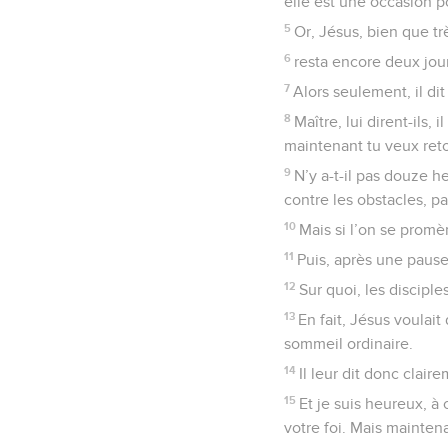
elle est une occasion po
5
Or, Jésus, bien que tr
6
resta encore deux jours
7
Alors seulement, il di
8
Maître, lui dirent-ils,
maintenant tu veux reto
9
N’y a-t-il pas douze h
contre les obstacles, pa
10
Mais si l’on se promè
11
Puis, après une pause,
12
Sur quoi, les disciples
13
En fait, Jésus voulait
sommeil ordinaire.
14
Il leur dit donc clair
15
Et je suis heureux, à
votre foi. Mais maintena