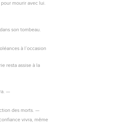
 pour mourir avec lui.
e dans son tombeau.
oléances à l’occasion
e resta assise à la
ra. —
rection des morts. —
sa confiance vivra, même