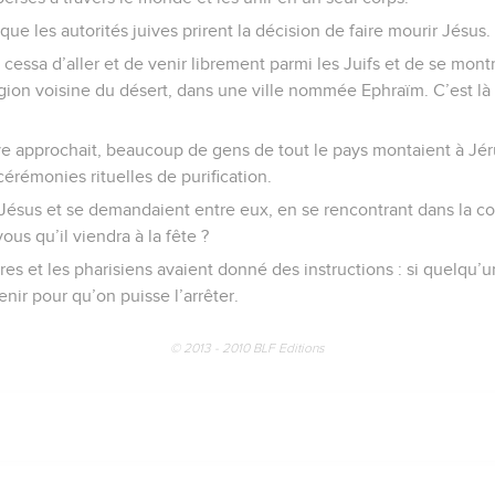
que les autorités juives prirent la décision de faire mourir Jésus.
cessa d’aller et de venir librement parmi les Juifs et de se montre
région voisine du désert, dans une ville nommée Ephraïm. C’est là
 approchait, beaucoup de gens de tout le pays montaient à Jér
érémonies rituelles de purification.
 Jésus et se demandaient entre eux, en se rencontrant dans la c
us qu’il viendra à la fête ?
res et les pharisiens avaient donné des instructions : si quelqu’u
enir pour qu’on puisse l’arrêter.
© 2013 - 2010 BLF Editions