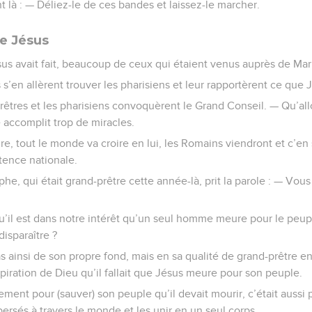
t là : — Déliez-le de ces bandes et laissez-le marcher.
e Jésus
us avait fait, beaucoup de ceux qui étaient venus auprès de Mari
s’en allèrent trouver les pharisiens et leur rapportèrent ce que Jé
prêtres et les pharisiens convoquèrent le Grand Conseil. — Qu’all
 accomplit trop de miracles.
ire, tout le monde va croire en lui, les Romains viendront et c’en 
tence nationale.
phe, qui était grand-prêtre cette année-là, prit la parole : — Vous
’il est dans notre intérêt qu’un seul homme meure pour le peuple
isparaître ?
 pas ainsi de son propre fond, mais en sa qualité de grand-prêtre e
spiration de Dieu qu’il fallait que Jésus meure pour son peuple.
lement pour (sauver) son peuple qu’il devait mourir, c’était aussi
persés à travers le monde et les unir en un seul corps.