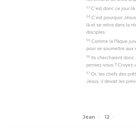
53
C’est donc ce jour-là 
54
C’est pourquoi Jésus 
là et se retira dans la 
disciples.
55
Comme la Pâque juive
pour se soumettre aux c
56
Ils cherchaient donc
pensez-vous ? Croyez-vo
57
Or, les chefs des prêt
Jésus, il devait les prév
Jean
12