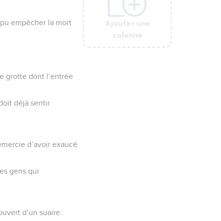
Ajouter une
Ajouter une
Ajouter une
Ajouter une
Ajouter une
as pu empêcher la mort
colonne
colonne
colonne
colonne
colonne
e grotte dont l’entrée
oit déjà sentir
 remercie d’avoir exaucé
ces gens qui
ouvert d’un suaire.