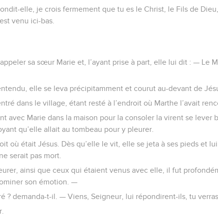
ondit-elle, je crois fermement que tu es le Christ, le Fils de Dieu
est venu ici-bas.
appeler sa sœur Marie et, l’ayant prise à part, elle lui dit : — Le Ma
entendu, elle se leva précipitamment et courut au-devant de Jés
entré dans le village, étant resté à l’endroit où Marthe l’avait ren
t avec Marie dans la maison pour la consoler la virent se leve
 croyant qu’elle allait au tombeau pour y pleurer.
it où était Jésus. Dès qu’elle le vit, elle se jeta à ses pieds et lui
 ne serait pas mort.
eurer, ainsi que ceux qui étaient venus avec elle, il fut profon
 dominer son émotion. —
é ? demanda-t-il. — Viens, Seigneur, lui répondirent-ils, tu verras
r.