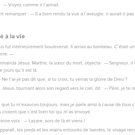
t : — Voyez comme il l’aimait.
t remarquer : — Il a bien rendu la vue à l’aveugle, n’aurait-il p
 à la vie
us fut intérieurement bouleversé. Il arriva au tombeau. C’était un
erre. —
mmanda Jésus. Marthe, la sœur du mort, objecta : — Seigneur, il d
 jours qu’il est là.
 Ne t’ai-je pas dit que, si tu crois, tu verras la gloire de Dieu ?
 Jésus, tournant alors son regard vers le ciel, dit : — Père, je te
n que tu m’exauces toujours, mais je parle ainsi à cause de tous 
s croient que c’est bien toi qui m’as envoyé.
leine voix : — Lazare, sors de là et viens !
apparaît, les pieds et les mains entourés de bandes, le visage rec