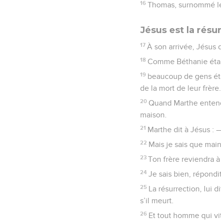
16
Thomas, surnommé le j
Jésus est la résur
17
À son arrivée, Jésus 
18
Comme Béthanie était
19
beaucoup de gens éta
de la mort de leur frère.
20
Quand Marthe entendit
maison.
21
Marthe dit à Jésus : —
22
Mais je sais que main
23
Ton frère reviendra à 
24
Je sais bien, répondit
25
La résurrection, lui 
s’il meurt.
26
Et tout homme qui vit