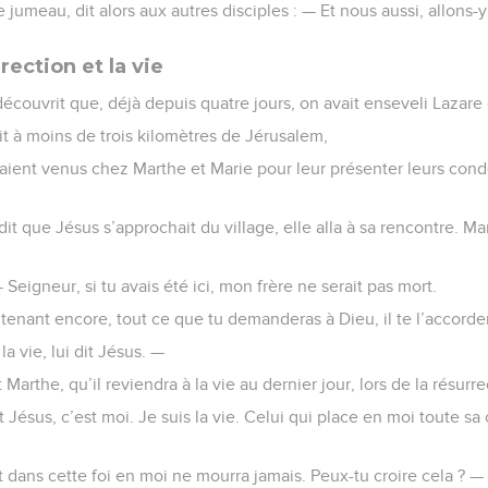
umeau, dit alors aux autres disciples : — Et nous aussi, allons-y
rection et la vie
découvrit que, déjà depuis quatre jours, on avait enseveli Lazar
 à moins de trois kilomètres de Jérusalem,
ient venus chez Marthe et Marie pour leur présenter leurs cond
 que Jésus s’approchait du village, elle alla à sa rencontre. Mari
 Seigneur, si tu avais été ici, mon frère ne serait pas mort.
tenant encore, tout ce que tu demanderas à Dieu, il te l’accorde
la vie, lui dit Jésus. —
 Marthe, qu’il reviendra à la vie au dernier jour, lors de la résur
dit Jésus, c’est moi. Je suis la vie. Celui qui place en moi toute 
 dans cette foi en moi ne mourra jamais. Peux-tu croire cela ? —