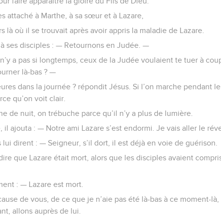
ur faire apparaître la gloire du Fils de Dieu.
ès attaché à Marthe, à sa sœur et à Lazare,
 là où il se trouvait après avoir appris la maladie de Lazare.
t à ses disciples : — Retournons en Judée. —
 il n’y a pas si longtemps, ceux de la Judée voulaient te tuer à cou
urner là-bas ? —
eures dans la journée ? répondit Jésus. Si l’on marche pendant le
rce qu’on voit clair.
ne de nuit, on trébuche parce qu’il n’y a plus de lumière.
 il ajouta : — Notre ami Lazare s’est endormi. Je vais aller le rév
 lui dirent : — Seigneur, s’il dort, il est déjà en voie de guérison.
 dire que Lazare était mort, alors que les disciples avaient compris
ement : — Lazare est mort.
 cause de vous, de ce que je n’aie pas été là-bas à ce moment-là, 
nt, allons auprès de lui.