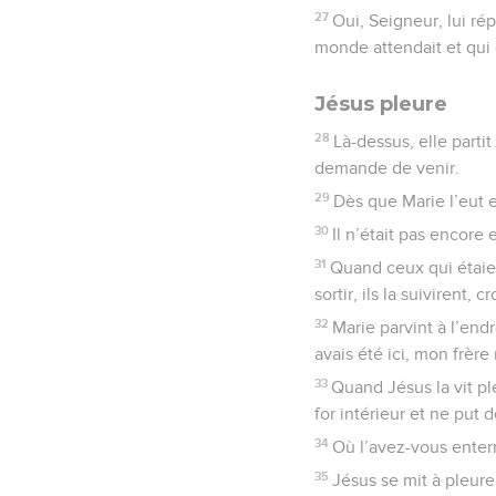
27
Oui, Seigneur, lui rép
monde attendait et qui 
Jésus pleure
28
Là-dessus, elle partit 
demande de venir.
29
Dès que Marie l’eut 
30
Il n’était pas encore 
31
Quand ceux qui étaien
sortir, ils la suivirent,
32
Marie parvint à l’endro
avais été ici, mon frère
33
Quand Jésus la vit pl
for intérieur et ne put
34
Où l’avez-vous enterr
35
Jésus se mit à pleure