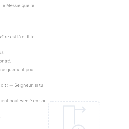
, le Messie que le
ître est là et il te
us.
contré.
r brusquement pour
 dit : — Seigneur, si tu
dément bouleversé en son
.