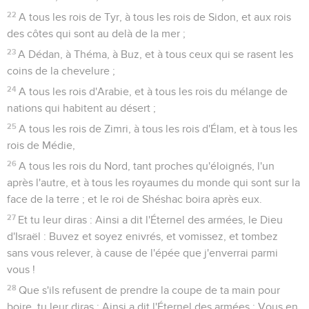
22
A tous les rois de Tyr, à tous les rois de Sidon, et aux rois
des côtes qui sont au delà de la mer ;
23
A Dédan, à Théma, à Buz, et à tous ceux qui se rasent les
coins de la chevelure ;
24
A tous les rois d'Arabie, et à tous les rois du mélange de
nations qui habitent au désert ;
25
A tous les rois de Zimri, à tous les rois d'Élam, et à tous les
rois de Médie,
26
A tous les rois du Nord, tant proches qu'éloignés, l'un
après l'autre, et à tous les royaumes du monde qui sont sur la
face de la terre ; et le roi de Shéshac boira après eux.
27
Et tu leur diras : Ainsi a dit l'Éternel des armées, le Dieu
d'Israël : Buvez et soyez enivrés, et vomissez, et tombez
sans vous relever, à cause de l'épée que j'enverrai parmi
vous !
28
Que s'ils refusent de prendre la coupe de ta main pour
boire, tu leur diras : Ainsi a dit l'Éternel des armées : Vous en