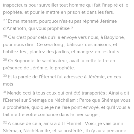
inspecteurs pour surveiller tout homme qui fait l'inspiré et le
prophète, et pour le mettre en prison et dans les fers.
27
Et maintenant, pourquoi n'as-tu pas réprimé Jérémie
d'Anathoth, qui vous prophétise ?
28
Car c'est pour cela qu'il a envoyé vers nous, à Babylone,
pour nous dire : Ce sera long ; bâtissez des maisons, et
habitez-les ; plantez des jardins, et mangez-en les fruits.
29
Or Sophonie, le sacrificateur, avait lu cette lettre en
présence de Jérémie, le prophète.
30
Et la parole de l'Éternel fut adressée à Jérémie, en ces
mots :
31
Mande ceci à tous ceux qui ont été transportés : Ainsi a dit
l'Éternel sur Shémaja de Néchélam : Parce que Shémaja vous
a prophétisé, quoique je ne l'aie point envoyé, et qu'il vous a
fait mettre votre confiance dans le mensonge ;
32
A cause de cela, ainsi a dit l'Éternel : Voici, je vais punir
Shémaja, Néchélamite, et sa postérité ; il n'y aura personne