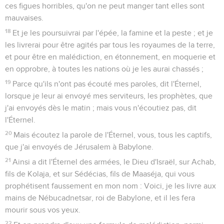
ces figues horribles, qu'on ne peut manger tant elles sont
mauvaises.
18
Et je les poursuivrai par l'épée, la famine et la peste ; et je
les livrerai pour être agités par tous les royaumes de la terre,
et pour être en malédiction, en étonnement, en moquerie et
en opprobre, à toutes les nations où je les aurai chassés ;
19
Parce qu'ils n'ont pas écouté mes paroles, dit l'Éternel,
lorsque je leur ai envoyé mes serviteurs, les prophètes, que
j'ai envoyés dès le matin ; mais vous n'écoutiez pas, dit
l'Éternel.
20
Mais écoutez la parole de l'Éternel, vous, tous les captifs,
que j'ai envoyés de Jérusalem à Babylone.
21
Ainsi a dit l'Éternel des armées, le Dieu d'Israël, sur Achab,
fils de Kolaja, et sur Sédécias, fils de Maaséja, qui vous
prophétisent faussement en mon nom : Voici, je les livre aux
mains de Nébucadnetsar, roi de Babylone, et il les fera
mourir sous vos yeux.
22