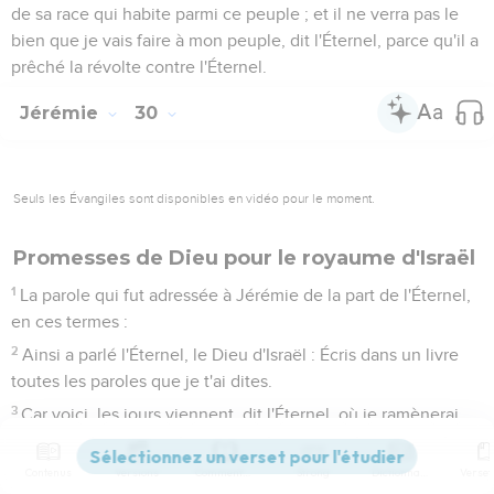
de sa race qui habite parmi ce peuple ; et il ne verra pas le
bien que je vais faire à mon peuple, dit l'Éternel, parce qu'il a
prêché la révolte contre l'Éternel.
Jérémie
30
Seuls les Évangiles sont disponibles en vidéo pour le moment.
Promesses de Dieu pour le royaume d'Israël
1
La parole qui fut adressée à Jérémie de la part de l'Éternel,
en ces termes :
2
Ainsi a parlé l'Éternel, le Dieu d'Israël : Écris dans un livre
toutes les paroles que je t'ai dites.
3
Car voici, les jours viennent, dit l'Éternel, où je ramènerai
les captifs de mon peuple d'Israël et de Juda, a dit l'Éternel ;
je les ramènerai dans le pays que j'ai donné à leurs pères, et
Contenus
Versions
Commentaires
Strong
Dictionnaire
ils le posséderont.