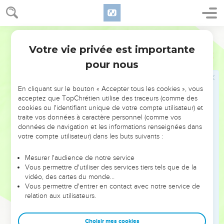
33
Et si ce peuple, ou le prophète, ou un sacrificateur
t'interroge, et te dit : Quelle est la menace de l'Éternel ? tu
leur diras : Quelle est la menace ? C'est que je vous
Ostervald
rejetterai, dit l'Éternel.
Votre vie privée est importante
Jérémie
23
34
Et quant au prophète, au sacrificateur, et à l'homme du
pour nous
peuple qui dira : "Menace de l'Éternel", je punirai cet
homme-là et sa maison.
En cliquant sur le bouton « Accepter tous les cookies », vous
35
Vous direz ainsi, chacun à son prochain et chacun à son
acceptez que TopChrétien utilise des traceurs (comme des
cookies ou l'identifiant unique de votre compte utilisateur) et
frère : "Qu'a répondu l'Éternel, et qu'a prononcé l'Éternel ?"
traite vos données à caractère personnel (comme vos
36
Et vous ne parlerez plus de la menace de l'Éternel ; car la
données de navigation et les informations renseignées dans
parole de chacun sera sa menace, et vous pervertissez les
votre compte utilisateur) dans les buts suivants :
paroles du Dieu vivant, de l'Éternel des armées, notre Dieu.
Mesurer l'audience de notre service
37
Tu diras ainsi au prophète : Que t'a répondu l'Éternel, ou
Vous permettre d'utiliser des services tiers tels que de la
qu'a prononcé l'Éternel ?
vidéo, des cartes du monde…
Vous permettre d'entrer en contact avec notre service de
38
Et si vous dites : "La menace de l'Éternel" ; à cause de cela,
relation aux utilisateurs.
a dit l'Éternel, parce que vous dites cette parole : "La menace
de l'Éternel", et que j'ai envoyé vers vous pour vous dire : Ne
Choisir mes cookies