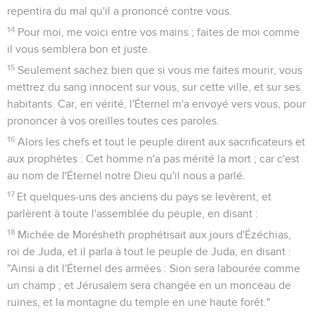
repentira du mal qu'il a prononcé contre vous.
14
Pour moi, me voici entre vos mains ; faites de moi comme
il vous semblera bon et juste.
15
Seulement sachez bien que si vous me faites mourir, vous
mettrez du sang innocent sur vous, sur cette ville, et sur ses
habitants. Car, en vérité, l'Éternel m'a envoyé vers vous, pour
prononcer à vos oreilles toutes ces paroles.
16
Alors les chefs et tout le peuple dirent aux sacrificateurs et
aux prophètes : Cet homme n'a pas mérité la mort ; car c'est
au nom de l'Éternel notre Dieu qu'il nous a parlé.
17
Et quelques-uns des anciens du pays se levèrent, et
parlèrent à toute l'assemblée du peuple, en disant :
18
Michée de Morésheth prophétisait aux jours d'Ézéchias,
roi de Juda, et il parla à tout le peuple de Juda, en disant :
"Ainsi a dit l'Éternel des armées : Sion sera labourée comme
un champ ; et Jérusalem sera changée en un monceau de
ruines, et la montagne du temple en une haute forêt."