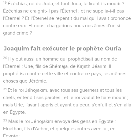
19
Ézéchias, roi de Juda, et tout Juda, le firent-ils mourir ?
Ézéchias ne craignit-il pas l'Éternel ; et ne supplia-t-il pas
l'Éternel ? Et l'Éternel se repentit du mal qu'il avait prononcé
contre eux. Et nous, chargerions-nous nos âmes d'un si
grand crime ?
Joaquim fait exécuter le prophète Ouria
20
Il y eut aussi un homme qui prophétisait au nom de
l'Éternel : Urie, fils de Shémaja, de Kirjath-Jéarim. Il
prophétisa contre cette ville et contre ce pays, les mêmes
choses que Jérémie.
21
Et le roi Jéhojakim, avec tous ses guerriers et tous les
chefs, entendit ses paroles ; et le roi voulut le faire mourir ;
mais Urie, l'ayant appris et ayant eu peur, s'enfuit et s'en alla
en Égypte.
22
Mais le roi Jéhojakim envoya des gens en Égypte :
Elnathan, fils d'Acbor, et quelques autres avec lui, en
Égypte ;