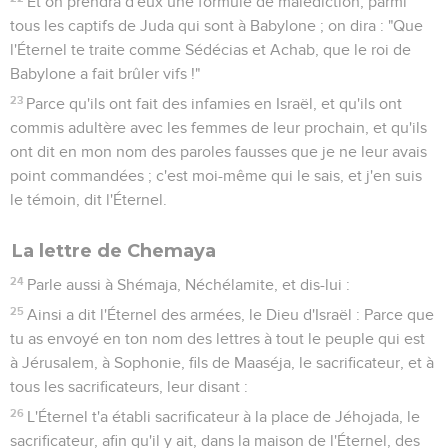
Et on prendra d'eux une formule de malédiction, parmi
tous les captifs de Juda qui sont à Babylone ; on dira : "Que
l'Éternel te traite comme Sédécias et Achab, que le roi de
Babylone a fait brûler vifs !"
23
Parce qu'ils ont fait des infamies en Israël, et qu'ils ont
commis adultère avec les femmes de leur prochain, et qu'ils
ont dit en mon nom des paroles fausses que je ne leur avais
point commandées ; c'est moi-même qui le sais, et j'en suis
le témoin, dit l'Éternel.
La lettre de Chemaya
24
Parle aussi à Shémaja, Néchélamite, et dis-lui :
25
Ainsi a dit l'Éternel des armées, le Dieu d'Israël : Parce que
tu as envoyé en ton nom des lettres à tout le peuple qui est
à Jérusalem, à Sophonie, fils de Maaséja, le sacrificateur, et à
tous les sacrificateurs, leur disant :
26
L'Éternel t'a établi sacrificateur à la place de Jéhojada, le
sacrificateur, afin qu'il y ait, dans la maison de l'Éternel, des