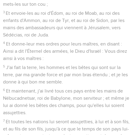
mets-les sur ton cou ;
3
Et envoie-les au roi d'Édom, au roi de Moab, au roi des
enfants d'Ammon, au roi de Tyr, et au roi de Sidon, par les
mains des ambassadeurs qui viennent à Jérusalem, vers
Sédécias, roi de Juda.
4
Et donne-leur mes ordres pour leurs maîtres, en disant :
Ainsi a dit l'Éternel des armées, le Dieu d'Israël : Vous direz
ainsi à vos maîtres :
5
J'ai fait la terre, les hommes et les bêtes qui sont sur la
terre, par ma grande force et par mon bras étendu ; et je les
donne à qui bon me semble.
6
Et maintenant, j'ai livré tous ces pays entre les mains de
Nébucadnetsar, roi de Babylone, mon serviteur ; et même je
lui ai donné les bêtes des champs, pour qu'elles lui soient
assujetties.
7
Et toutes les nations lui seront assujetties, à lui et à son fils,
et au fils de son fils, jusqu'à ce que le temps de son pays lui-