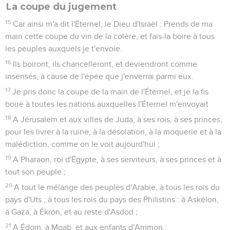
La coupe du jugement
15
Car ainsi m'a dit l'Éternel, le Dieu d'Israël : Prends de ma
main cette coupe du vin de la colère, et fais-la boire à tous
les peuples auxquels je t'envoie.
16
Ils boiront, ils chancelleront, et deviendront comme
insensés, à cause de l'épée que j'enverrai parmi eux.
17
Je pris donc la coupe de la main de l'Éternel, et je la fis
boire à toutes les nations auxquelles l'Éternel m'envoyait
18
A Jérusalem et aux villes de Juda, à ses rois, à ses princes,
pour les livrer à la ruine, à la désolation, à la moquerie et à la
malédiction, comme on le voit aujourd'hui ;
19
A Pharaon, roi d'Égypte, à ses serviteurs, à ses princes et à
tout son peuple ;
20
A tout le mélange des peuples d'Arabie, à tous les rois du
pays d'Uts ; à tous les rois du pays des Philistins : à Askélon,
à Gaza, à Ékron, et au reste d'Asdod ;
21
A Édom, à Moab, et aux enfants d'Ammon ;