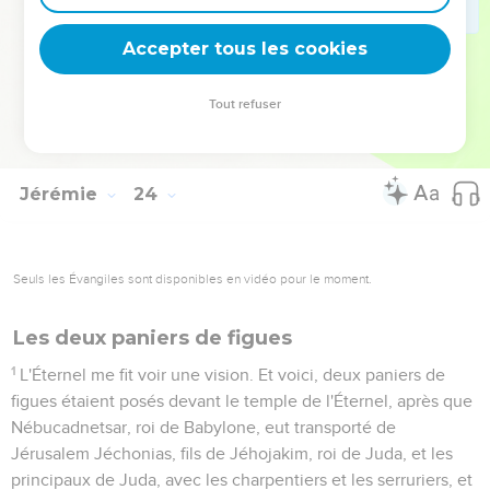
dites pas : "La menace de l'Éternel",
39
A cause de cela, je vous oublierai entièrement, et je
Accepter tous les cookies
rejetterai de ma présence et vous et la ville que j'ai donnée à
vous et à vos pères ;
Tout refuser
40
Et je mettrai sur vous un opprobre éternel, et une
confusion éternelle qui ne s'oubliera point.
Jérémie
24
Seuls les Évangiles sont disponibles en vidéo pour le moment.
Les deux paniers de figues
1
L'Éternel me fit voir une vision. Et voici, deux paniers de
figues étaient posés devant le temple de l'Éternel, après que
Nébucadnetsar, roi de Babylone, eut transporté de
Jérusalem Jéchonias, fils de Jéhojakim, roi de Juda, et les
principaux de Juda, avec les charpentiers et les serruriers, et