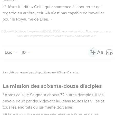
62
Jésus lui dit : « Celui qui commence à labourer et qui
regarde en arrière, celui-là n’est pas capable de travailler
pour le Royaume de Dieu. »
© Société biblique française – Bibli’O, 2000, avec autorisation. Pour vous procurer
une Bible imprimée, rendez-vous sur www.editionsbiblio.fr
Luc
10
Les vidéos ne sont pas disponibles aux USA et C anada.
La mission des soixante-douze disciples
1
Après cela, le Seigneur choisit 72 autres disciples. Il les
envoie deux par deux devant lui, dans toutes les villes et
tous les endroits où lui-même doit aller.
2
Il leur dit : « Il y a une grande récolte à faire, mais les