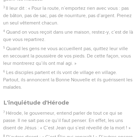
3
Il leur dit : « Pour la route, n’emportez rien avec vous : pas
de bâton, pas de sac, pas de nourriture, pas d’argent. Prenez
un seul vêtement chacun.
4
Quand on vous reçoit dans une maison, restez-y, c’est de là
que vous repartirez.
5
Quand les gens ne vous accueillent pas, quittez leur ville
en secouant la poussière de vos pieds. De cette façon, vous
leur montrerez qu’ils ont mal agi. »
6
Les disciples partent et ils vont de village en village.
Partout, ils annoncent la Bonne Nouvelle et ils guérissent les
malades.
L'inquiétude d'Hérode
7
Hérode, le gouverneur, entend parler de tout ce qui se
passe. Il ne sait pas ce qu’il faut penser. En effet, les uns
disent de Jésus : « C’est Jean qui s’est réveillé de la mort ! »
8
D’autres disent : « C’est Élie qui apparaît ! » D’autres encore