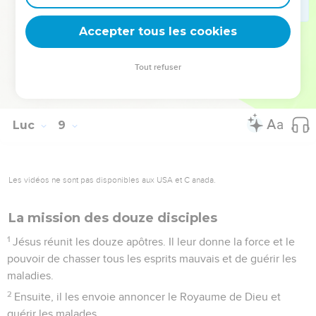
56
Ses parents sont vraiment très étonnés, mais Jésus leur
Accepter tous les cookies
donne cet ordre : « Ne dites à personne ce qui s’est passé ! »
© Société biblique française – Bibli’O, 2000, avec autorisation. Pour vous procurer
Tout refuser
une Bible imprimée, rendez-vous sur www.editionsbiblio.fr
Luc
9
Les vidéos ne sont pas disponibles aux USA et C anada.
La mission des douze disciples
1
Jésus réunit les douze apôtres. Il leur donne la force et le
pouvoir de chasser tous les esprits mauvais et de guérir les
maladies.
2
Ensuite, il les envoie annoncer le Royaume de Dieu et
guérir les malades.