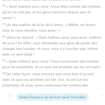
44
« Quel malheur pour vous ! Vous êtes comme des tombes
qu’on ne voit pas, et les gens marchent dessus sans le
savoir ! »
45
Un des maîtres de la loi dit à Jésus : « Maître, en disant
cela, tu nous insultes, nous aussi ! »
46
Jésus lui répond : « Quel malheur pour vous aussi, maîtres
de la loi ! En effet, vous demandez aux gens de porter des
charges très lourdes, et vous, vous n’y touchez pas, même
avec un seul doigt !
47
« Quel malheur pour vous ! Vous construisez des tombes
pour les prophètes, et ce sont vos ancêtres qui les ont tués !
48
De cette façon, vous montrez que vous êtes d’accord
avec ce que vos ancêtres ont fait. Eux, ils ont tué les
prophètes, et vous, vous construisez les tombes des
prophètes !
49
C’est pourquoi Dieu a dit avec sagesse : “Je vais leur
Contenus
Versions
Commentaires
Strong
Dictionnaire
envoyer des prophètes et des apôtres. Ils vont en tuer