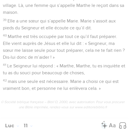
village. Là, une femme qui s’appelle Marthe le reçoit dans sa
maison.
39
Elle a une sœur qui s’appelle Marie. Marie s’assoit aux
pieds du Seigneur et elle écoute ce qu’il dit.
40
Marthe est très occupée par tout ce qu’il faut préparer.
Elle vient auprès de Jésus et elle lui dit : « Seigneur, ma
sœur me laisse seule pour tout préparer, cela ne te fait rien ?
Dis-lui donc de m’aider ! »
41
Le Seigneur lui répond : « Marthe, Marthe, tu es inquiète et
tu as du souci pour beaucoup de choses,
42
mais une seule est nécessaire. Marie a choisi ce qui est
vraiment bon, et personne ne lui enlèvera cela. »
© Société biblique française – Bibli’O, 2000, avec autorisation. Pour vous procurer
une Bible imprimée, rendez-vous sur www.editionsbiblio.fr
Luc
11