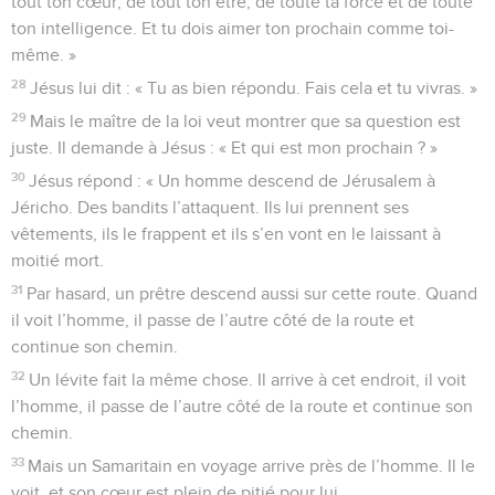
tout ton cœur, de tout ton être, de toute ta force et de toute
ton intelligence. Et tu dois aimer ton prochain comme toi-
même. »
28
Jésus lui dit : « Tu as bien répondu. Fais cela et tu vivras. »
29
Mais le maître de la loi veut montrer que sa question est
juste. Il demande à Jésus : « Et qui est mon prochain ? »
30
Jésus répond : « Un homme descend de Jérusalem à
Jéricho. Des bandits l’attaquent. Ils lui prennent ses
vêtements, ils le frappent et ils s’en vont en le laissant à
moitié mort.
31
Par hasard, un prêtre descend aussi sur cette route. Quand
il voit l’homme, il passe de l’autre côté de la route et
continue son chemin.
32
Un lévite fait la même chose. Il arrive à cet endroit, il voit
l’homme, il passe de l’autre côté de la route et continue son
chemin.
33
Mais un Samaritain en voyage arrive près de l’homme. Il le
voit, et son cœur est plein de pitié pour lui.