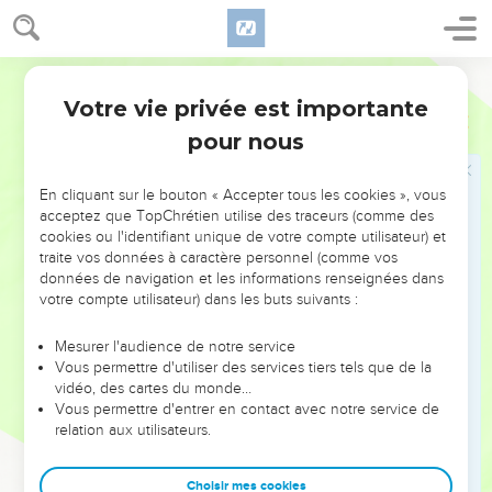
49
Pendant que Jésus dit cela, quelqu’un arrive de chez
Jaïrus, le chef de la maison de prière. Il lui dit : « Ta fille est
Parole de Vie
morte, ne dérange plus le maître ! »
Votre vie privée est importante
50
Jésus l’entend et il dit à Jaïrus : « N’aie pas peur ! Crois
Luc
8
seulement, et ta fille sera sauvée ! »
pour nous
51
Jésus arrive à la maison. Avec lui, il laisse entrer
seulement Pierre, Jean et Jacques avec le père et la mère
En cliquant sur le bouton « Accepter tous les cookies », vous
acceptez que TopChrétien utilise des traceurs (comme des
de la petite fille.
cookies ou l'identifiant unique de votre compte utilisateur) et
52
Tous les gens pleurent et ils sont dans le deuil à cause
traite vos données à caractère personnel (comme vos
données de navigation et les informations renseignées dans
d’elle. Jésus leur dit : « Ne pleurez pas ! Elle n’est pas morte,
votre compte utilisateur) dans les buts suivants :
elle dort. »
53
Les gens se moquent de lui. En effet, ils savent qu’elle est
Mesurer l'audience de notre service
morte.
Vous permettre d'utiliser des services tiers tels que de la
vidéo, des cartes du monde…
54
Mais Jésus prend la main de la petite fille et il l’appelle en
Vous permettre d'entrer en contact avec notre service de
disant : « Mon enfant, réveille-toi ! »
relation aux utilisateurs.
55
Elle revient à la vie et elle se lève tout de suite. Jésus
commande de lui donner à manger.
Choisir mes cookies