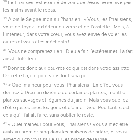
38
Le Pharisien est étonné de voir que Jésus ne se lave pas
les mains avant le repas.
39
Alors le Seigneur dit au Pharisien : « Vous, les Pharisiens,
vous nettoyez l’extérieur du verre et de l’assiette ! Mais, à
l’intérieur, dans votre cœur, vous avez envie de voler les
autres et vous êtes méchants !
40
Vous ne comprenez rien ! Dieu a fait l’extérieur et il a fait
aussi l’intérieur !
41
Donnez donc aux pauvres ce qui est dans votre assiette.
De cette façon, pour vous tout sera pur.
42
« Quel malheur pour vous, Pharisiens ! En effet, vous
donnez à Dieu un dixième de certaines plantes, menthe,
plantes sauvages et légumes du jardin. Mais vous oubliez
d’être justes avec les gens et d’aimer Dieu. Pourtant, c’est
cela qu’il fallait faire, sans oublier le reste.
43
« Quel malheur pour vous, Pharisiens ! Vous aimez être
assis au premier rang dans les maisons de prière, et vous
aimez qu’on vous salue sur les places de la ville.