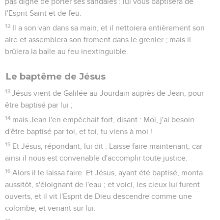
pas digne de porter ses sandales : lui vous baptisera de
l'Esprit Saint et de feu.
12
Il a son van dans sa main, et il nettoiera entièrement son
aire et assemblera son froment dans le grenier ; mais il
brûlera la balle au feu inextinguible.
Le baptême de Jésus
13
Jésus vient de Galilée au Jourdain auprès de Jean, pour
être baptisé par lui ;
14
mais Jean l'en empêchait fort, disant : Moi, j'ai besoin
d'être baptisé par toi, et toi, tu viens à moi !
15
Et Jésus, répondant, lui dit : Laisse faire maintenant, car
ainsi il nous est convenable d'accomplir toute justice.
16
Alors il le laissa faire. Et Jésus, ayant été baptisé, monta
aussitôt, s'éloignant de l'eau ; et voici, les cieux lui furent
ouverts, et il vit l'Esprit de Dieu descendre comme une
colombe, et venant sur lui.