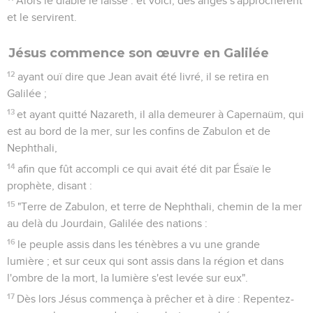
Alors le diable le laisse : et voici, des anges s'approchèrent
et le servirent.
Jésus commence son œuvre en Galilée
12
ayant ouï dire que Jean avait été livré, il se retira en
Galilée ;
13
et ayant quitté Nazareth, il alla demeurer à Capernaüm, qui
est au bord de la mer, sur les confins de Zabulon et de
Nephthali,
14
afin que fût accompli ce qui avait été dit par Ésaïe le
prophète, disant :
15
"Terre de Zabulon, et terre de Nephthali, chemin de la mer
au delà du Jourdain, Galilée des nations :
16
le peuple assis dans les ténèbres a vu une grande
lumière ; et sur ceux qui sont assis dans la région et dans
l'ombre de la mort, la lumière s'est levée sur eux".
17
Dès lors Jésus commença à prêcher et à dire : Repentez-