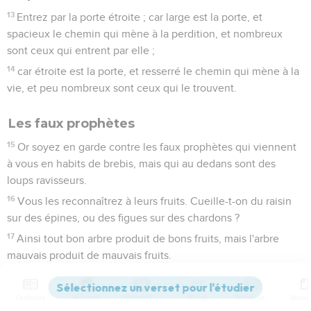
13
Entrez par la porte étroite ; car large est la porte, et
spacieux le chemin qui mène à la perdition, et nombreux
sont ceux qui entrent par elle ;
14
car étroite est la porte, et resserré le chemin qui mène à la
vie, et peu nombreux sont ceux qui le trouvent.
Les faux prophètes
15
Or soyez en garde contre les faux prophètes qui viennent
à vous en habits de brebis, mais qui au dedans sont des
loups ravisseurs.
16
Vous les reconnaîtrez à leurs fruits. Cueille-t-on du raisin
sur des épines, ou des figues sur des chardons ?
17
Ainsi tout bon arbre produit de bons fruits, mais l'arbre
mauvais produit de mauvais fruits.
18
Un bon arbre ne peut pas produire de mauvais fruits, ni un
arbre mauvais produire de bons fruits.
Contenus
Versions
Commentaires
Strong
Dictionnaire
19