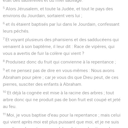
était des sauterelles et du miel sauvage.
5
Alors Jérusalem, et toute la Judée, et tout le pays des
environs du Jourdain, sortaient vers lui ;
6
et ils étaient baptisés par lui dans le Jourdain, confessant
leurs péchés.
7
Et voyant plusieurs des pharisiens et des sadducéens qui
venaient à son baptême, il leur dit : Race de vipères, qui
vous a avertis de fuir la colère qui vient ?
8
Produisez donc du fruit qui convienne à la repentance ;
9
et ne pensez pas de dire en vous-mêmes : Nous avons
Abraham pour père ; car je vous dis que Dieu peut, de ces
pierres, susciter des enfants à Abraham.
10
Et déjà la cognée est mise à la racine des arbres ; tout
arbre donc qui ne produit pas de bon fruit est coupé et jeté
au feu.
11
Moi, je vous baptise d'eau pour la repentance ; mais celui
qui vient après moi est plus puissant que moi, et je ne suis