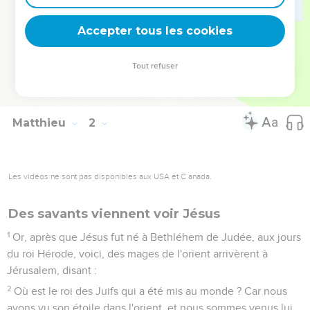
avec nous.
24
Or Joseph, étant réveillé de son sommeil, fit comme
Accepter tous les cookies
l'ange du Seigneur le lui avait ordonné, et prit sa femme
auprès de lui ;
Tout refuser
25
et il ne la connut point jusqu'à ce qu'elle eût enfanté son
fils premier-né ; et il appela son nom Jésus.
Matthieu
2
Les vidéos ne sont pas disponibles aux USA et C anada.
Des savants viennent voir Jésus
1
Or, après que Jésus fut né à Bethléhem de Judée, aux jours
du roi Hérode, voici, des mages de l'orient arrivèrent à
Jérusalem, disant :
2
Où est le roi des Juifs qui a été mis au monde ? Car nous
avons vu son étoile dans l'orient, et nous sommes venus lui