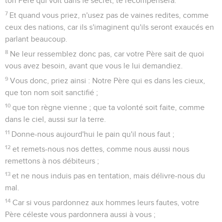
ton Père qui voit dans le secret, te récompensera.
7
Et quand vous priez, n'usez pas de vaines redites, comme
ceux des nations, car ils s'imaginent qu'ils seront exaucés en
parlant beaucoup.
8
Ne leur ressemblez donc pas, car votre Père sait de quoi
vous avez besoin, avant que vous le lui demandiez.
9
Vous donc, priez ainsi : Notre Père qui es dans les cieux,
que ton nom soit sanctifié ;
10
que ton règne vienne ; que ta volonté soit faite, comme
dans le ciel, aussi sur la terre.
11
Donne-nous aujourd'hui le pain qu'il nous faut ;
12
et remets-nous nos dettes, comme nous aussi nous
remettons à nos débiteurs ;
13
et ne nous induis pas en tentation, mais délivre-nous du
mal.
14
Car si vous pardonnez aux hommes leurs fautes, votre
Père céleste vous pardonnera aussi à vous ;