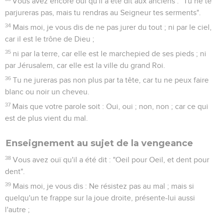
Vous avez encore ouï qu'il a été dit aux anciens : "Tu ne te
parjureras pas, mais tu rendras au Seigneur tes serments".
34
Mais moi, je vous dis de ne pas jurer du tout ; ni par le ciel,
car il est le trône de Dieu ;
35
ni par la terre, car elle est le marchepied de ses pieds ; ni
par Jérusalem, car elle est la ville du grand Roi.
36
Tu ne jureras pas non plus par ta tête, car tu ne peux faire
blanc ou noir un cheveu.
37
Mais que votre parole soit : Oui, oui ; non, non ; car ce qui
est de plus vient du mal.
Enseignement au sujet de la vengeance
38
Vous avez ouï qu'il a été dit : "Oeil pour Oeil, et dent pour
dent".
39
Mais moi, je vous dis : Ne résistez pas au mal ; mais si
quelqu'un te frappe sur la joue droite, présente-lui aussi
l'autre ;