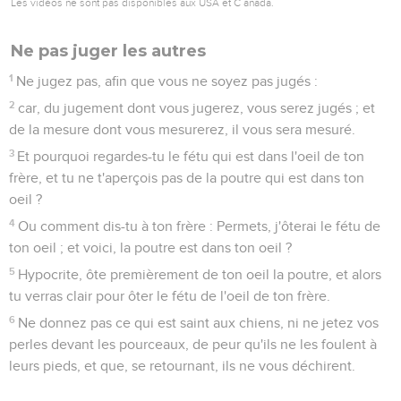
Les vidéos ne sont pas disponibles aux USA et C anada.
Ne pas juger les autres
1
Ne jugez pas, afin que vous ne soyez pas jugés :
2
car, du jugement dont vous jugerez, vous serez jugés ; et
de la mesure dont vous mesurerez, il vous sera mesuré.
3
Et pourquoi regardes-tu le fétu qui est dans l'oeil de ton
frère, et tu ne t'aperçois pas de la poutre qui est dans ton
oeil ?
4
Ou comment dis-tu à ton frère : Permets, j'ôterai le fétu de
ton oeil ; et voici, la poutre est dans ton oeil ?
5
Hypocrite, ôte premièrement de ton oeil la poutre, et alors
tu verras clair pour ôter le fétu de l'oeil de ton frère.
6
Ne donnez pas ce qui est saint aux chiens, ni ne jetez vos
perles devant les pourceaux, de peur qu'ils ne les foulent à
leurs pieds, et que, se retournant, ils ne vous déchirent.