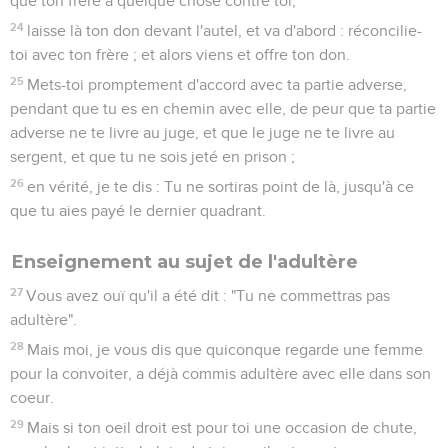
que ton frère a quelque chose contre toi,
24
laisse là ton don devant l'autel, et va d'abord : réconcilie-
toi avec ton frère ; et alors viens et offre ton don.
25
Mets-toi promptement d'accord avec ta partie adverse,
pendant que tu es en chemin avec elle, de peur que ta partie
adverse ne te livre au juge, et que le juge ne te livre au
sergent, et que tu ne sois jeté en prison ;
26
en vérité, je te dis : Tu ne sortiras point de là, jusqu'à ce
que tu aies payé le dernier quadrant.
Enseignement au sujet de l'adultère
27
Vous avez ouï qu'il a été dit : "Tu ne commettras pas
adultère".
28
Mais moi, je vous dis que quiconque regarde une femme
pour la convoiter, a déjà commis adultère avec elle dans son
coeur.
29
Mais si ton oeil droit est pour toi une occasion de chute,