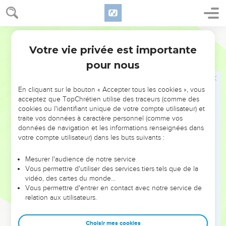
La naissance de Jésus-Christ
18
Or la naissance de Jésus Christ arriva ainsi : sa mère,
Darby
Marie, étant fiancée à Joseph, avant qu'ils fussent ensemble,
Votre vie privée est importante
Matthieu
1
se trouva enceinte par l'Esprit Saint.
pour nous
19
Joseph, son mari, étant juste, et ne voulant pas faire d'elle
un exemple, se proposa de la répudier secrètement.
En cliquant sur le bouton « Accepter tous les cookies », vous
20
Mais comme il méditait sur ces choses, voici, un ange du
acceptez que TopChrétien utilise des traceurs (comme des
cookies ou l'identifiant unique de votre compte utilisateur) et
Seigneur lui apparut en songe, disant : Joseph, fils de David,
traite vos données à caractère personnel (comme vos
ne crains pas de prendre auprès de toi Marie ta femme, car
données de navigation et les informations renseignées dans
ce qui a été conçu en elle est de l'Esprit Saint ;
votre compte utilisateur) dans les buts suivants :
21
et elle enfantera un fils, et tu appelleras son nom Jésus,
Mesurer l'audience de notre service
car c'est lui qui sauvera son peuple de leurs péchés.
Vous permettre d'utiliser des services tiers tels que de la
22
Or tout cela arriva, afin que fût accompli ce que le
vidéo, des cartes du monde…
Vous permettre d'entrer en contact avec notre service de
Seigneur a dit par le prophète, disant :
relation aux utilisateurs.
23
"Voici, la vierge sera enceinte et enfantera un fils, et on
appellera son nom Emmanuel", ce qui, interprété, est : Dieu
Choisir mes cookies