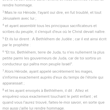
rendre hommage.
3
Mais le roi Hérode, l'ayant ouï dire, en fut troublé, et tout
Jérusalem avec lui ;
4
et ayant assemblé tous les principaux sacrificateurs et
scribes du peuple, il s'enquit d'eux où le Christ devait naître.
5
Et ils lui dirent : A Bethléhem de Judée ; car il est ainsi écrit
par le prophète :
6
"Et toi, Bethléhem, terre de Juda, tu n'es nullement la plus
petite parmi les gouverneurs de Juda, car de toi sortira un
conducteur qui paîtra mon peuple Israël".
7
Alors Hérode, ayant appelé secrètement les mages,
s'informa exactement auprès d'eux du temps de l'étoile qui
apparaissait ;
8
et les ayant envoyés à Bethléhem, il dit : Allez et
enquérez-vous exactement touchant le petit enfant ; et
quand vous l'aurez trouvé, faites-le-moi savoir, en sorte que
moi aussi j'aille lui rendre hommage.