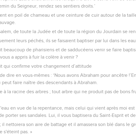
emin du Seigneur, rendez ses sentiers droits.’
nt en poil de chameau et une ceinture de cuir autour de la taille.
sauvage.
alem, de toute la Judée et de toute la région du Jourdain se rend
ment leurs péchés, ils se faisaient baptiser par lui dans les ea
t beaucoup de pharisiens et de sadducéens venir se faire baptiser p
vous a appris à fuir la colère à venir ?
it qui confirme votre changement d’attitude
 de dire en vous-mêmes : ‘Nous avons Abraham pour ancêtre !’En 
u peut faire naître des descendants à Abraham.
e à la racine des arbres ; tout arbre qui ne produit pas de bons f
d'eau en vue de la repentance, mais celui qui vient après moi est
de porter ses sandales. Lui, il vous baptisera du Saint-Esprit et de
 ; il nettoiera son aire de battage et il amassera son blé dans le gr
e s'éteint pas. »