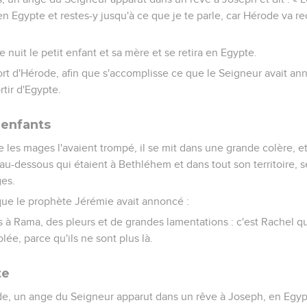
en Egypte et restes-y jusqu'à ce que je te parle, car Hérode va re
e nuit le petit enfant et sa mère et se retira en Egypte.
 mort d'Hérode, afin que s'accomplisse ce que le Seigneur avait an
rtir d'Egypte.
 enfants
les mages l'avaient trompé, il se mit dans une grande colère, et 
u-dessous qui étaient à Bethléhem et dans tout son territoire, sel
ges.
que le prophète Jérémie avait annoncé :
 à Rama, des pleurs et de grandes lamentations : c'est Rachel qu
lée, parce qu'ils ne sont plus là.
te
de, un ange du Seigneur apparut dans un rêve à Joseph, en Egyp