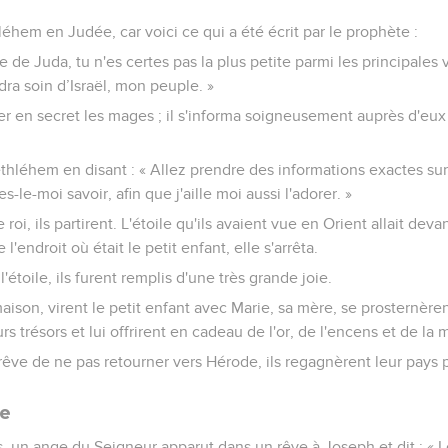
thléhem en Judée, car voici ce qui a été écrit par le prophète :
e de Juda, tu n'es certes pas la plus petite parmi les principales v
dra soin d’Israël, mon peuple. »
er en secret les mages ; il s'informa soigneusement auprès d'eu
ethléhem en disant : « Allez prendre des informations exactes sur
es-le-moi savoir, afin que j'aille moi aussi l'adorer. »
 roi, ils partirent. L'étoile qu'ils avaient vue en Orient allait d
l'endroit où était le petit enfant, elle s'arrêta.
'étoile, ils furent remplis d'une très grande joie.
maison, virent le petit enfant avec Marie, sa mère, se prosternèren
urs trésors et lui offrirent en cadeau de l'or, de l'encens et de la 
 rêve de ne pas retourner vers Hérode, ils regagnèrent leur pays 
te
is, un ange du Seigneur apparut dans un rêve à Joseph et dit : « L