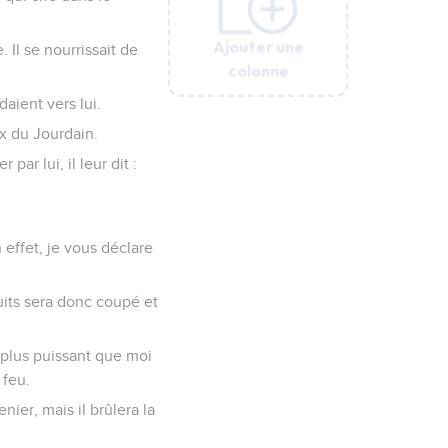
Ajouter une
Ajouter une
Ajouter une
Ajouter une
Ajouter une
 Il se nourrissait de
colonne
colonne
colonne
colonne
colonne
aient vers lui.
ux du Jourdain.
ar lui, il leur dit :
effet, je vous déclare
ruits sera donc coupé et
 plus puissant que moi
 feu.
enier, mais il brûlera la