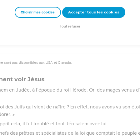
fit ce que l'ange du Seigneur lui avait ordonné et il prit sa femme
Accepter tous les cookies
Choisir mes cookies
relations conjugales avec elle jusqu'à ce qu'elle ait mis au monde 
 de Jésus.
Tout refuser
ne sont pas disponibles aux USA et C anada.
nent voir Jésus
hem en Judée, à l’époque du roi Hérode. Or, des mages venus d'O
 roi des Juifs qui vient de naître ? En effet, nous avons vu son ét
orer. »
rit cela, il fut troublé et tout Jérusalem avec lui.
chefs des prêtres et spécialistes de la loi que comptait le peuple