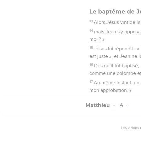
Le baptême de J
13
Alors Jésus vint de la
14
mais Jean s'y opposait
moi ? »
15
Jésus lui répondit : 
est juste », et Jean ne l
16
Dès qu’il fut baptisé, 
comme une colombe et v
17
Au même instant, une v
mon approbation. »
Matthieu
4
Les vidéos 