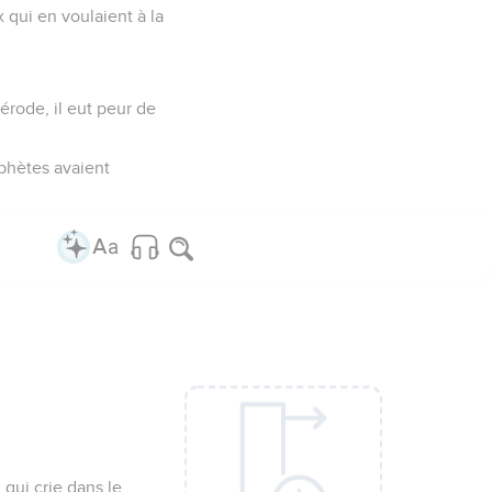
x qui en voulaient à la
érode, il eut peur de
ophètes avaient
 qui crie dans le