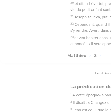
20
et dit : « Lève-toi, p
vie du petit enfant sont
21
Joseph se leva, prit l
22
Cependant, quand il a
s'y rendre. Averti dans u
23
et vint habiter dans 
annoncé : « Il sera app
Matthieu
3
Les vidéos 
La prédication d
1
A cette époque-là paru
2
Il disait : « Changez d
3
Jean est celui que le p