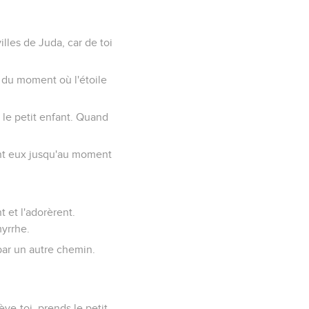
illes de Juda, car de toi
x du moment où l'étoile
 le petit enfant. Quand
evant eux jusqu'au moment
t et l'adorèrent.
myrrhe.
par un autre chemin.
ève-toi, prends le petit