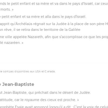
rends le petit enfant et sa mère et va dans le pays d'Israël, car ceu
 morts. »
e petit enfant et sa mère et alla dans le pays d'Israël.
pprit qu'Archélaüs régnait sur la Judée à la place de son père H
n rêve, il se retira dans le territoire de la Galilée
une ville appelée Nazareth, afin que s'accomplisse ce que les pr
elé nazaréen. »
ne sont pas disponibles aux USA et C anada.
e Jean-Baptiste
t Jean-Baptiste, qui prêchait dans le désert de Judée.
’attitude, car le royaume des cieux est proche. »
rophète Esaïe avait annoncé lorsqu'il a dit : C'est la voix de celui