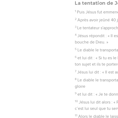
La tentation de 
1
Puis Jésus fut emmené 
2
Après avoir jeûné 40 jo
3
Le tentateur s'approcha
4
Jésus répondit : « Il 
bouche de Dieu. »
5
Le diable le transport
6
et lui dit : « Si tu es 
ton sujet et ils te port
7
Jésus lui dit : « Il es
8
Le diable le transpor
gloire
9
et lui dit : « Je te do
10
Jésus lui dit alors : «
c’est lui seul que tu serv
11
Alors le diable le lai