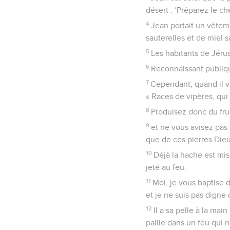
désert : ‘Préparez le ch
4
Jean portait un vêteme
sauterelles et de miel 
5
Les habitants de Jérus
6
Reconnaissant publique
7
Cependant, quand il vi
« Races de vipères, qui 
8
Produisez donc du fru
9
et ne vous avisez pas
que de ces pierres Die
10
Déjà la hache est mis
jeté au feu.
11
Moi, je vous baptise 
et je ne suis pas digne 
12
Il a sa pelle à la main
paille dans un feu qui n