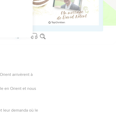
 chez lui,
un fils [premier-né]
rient arrivèrent à
oile en Orient et nous
 et leur demanda où le