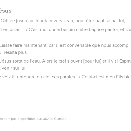
ésus
 Galilée jusqu’au Jourdain vers Jean, pour être baptisé par lui,
 en disant : « C'est moi qui ai besoin d'être baptisé par toi, et c'e
« Laisse faire maintenant, car il est convenable que nous accompli
ui résista plus.
Jésus sortit de l'eau. Alors le ciel s’ouvrit [pour lui] et il vit l'Es
enir sur lui.
oix fit entendre du ciel ces paroles : « Celui-ci est mon Fils bi
ne sont pas disponibles aux USA et C anada.