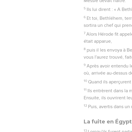
Messie devait naître.
5
Ils lui dirent : « A Be
6
Et toi, Bethléhem, terr
sortira un chef qui pren
7
Alors Hérode fit appel
était apparue,
8
puis il les envoya à B
vous l'aurez trouvé, fait
9
Après avoir entendu le
où, arrivée au-dessus de 
10
Quand ils aperçurent l
11
Ils entrèrent dans la 
Ensuite, ils ouvrirent le
12
Puis, avertis dans un
La fuite en Égyp
13
Lorsqu'ils furent part