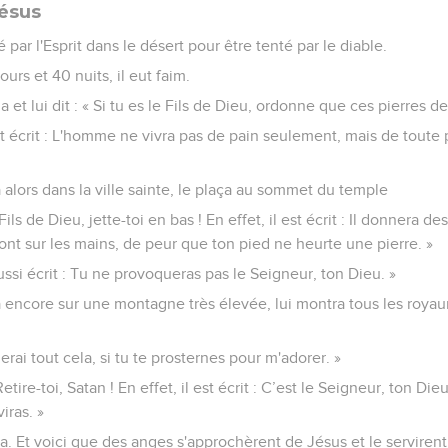
Jésus
par l'Esprit dans le désert pour être tenté par le diable.
urs et 40 nuits, il eut faim.
 et lui dit : « Si tu es le Fils de Dieu, ordonne que ces pierres d
est écrit : L'homme ne vivra pas de pain seulement, mais de toute p
a alors dans la ville sainte, le plaça au sommet du temple
le Fils de Dieu, jette-toi en bas ! En effet, il est écrit : Il donnera 
eront sur les mains, de peur que ton pied ne heurte une pierre. »
t aussi écrit : Tu ne provoqueras pas le Seigneur, ton Dieu. »
ta encore sur une montagne très élevée, lui montra tous les roy
nnerai tout cela, si tu te prosternes pour m'adorer. »
 Retire-toi, Satan ! En effet, il est écrit : C’est le Seigneur, ton Di
iras. »
ssa. Et voici que des anges s'approchèrent de Jésus et le servirent