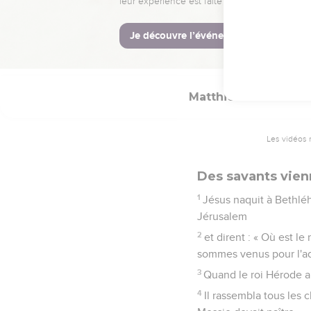
24
A son réveil, Joseph 
25
mais il n'eut pas de 
auquel il donna le nom
Matthieu
2
Les vidéos 
Des savants vien
1
Jésus naquit à Bethlé
Jérusalem
2
et dirent : « Où est le
sommes venus pour l'ad
3
Quand le roi Hérode app
4
Il rassembla tous les 