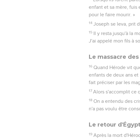
enfant et sa mère, fuis 
pour le faire mourir. »
14
Joseph se leva, prit d
15
Il y resta jusqu'à la
J'ai appelé mon fils à so
Le massacre des
16
Quand Hérode vit que 
enfants de deux ans et a
fait préciser par les ma
17
Alors s'accomplit ce 
18
On a entendu des cris
n'a pas voulu être conso
Le retour d'Égyp
19
Après la mort d'Héro