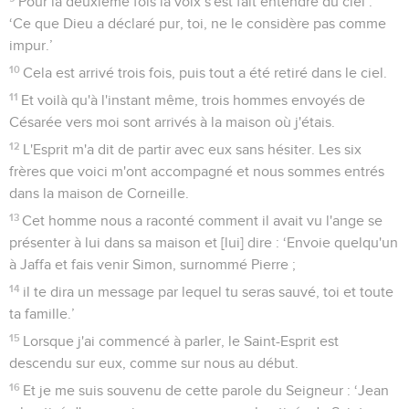
Pour la deuxième fois la voix s'est fait entendre du ciel :
‘Ce que Dieu a déclaré pur, toi, ne le considère pas comme
impur.’
10
Cela est arrivé trois fois, puis tout a été retiré dans le ciel.
11
Et voilà qu'à l'instant même, trois hommes envoyés de
Césarée vers moi sont arrivés à la maison où j'étais.
12
L'Esprit m'a dit de partir avec eux sans hésiter. Les six
frères que voici m'ont accompagné et nous sommes entrés
dans la maison de Corneille.
13
Cet homme nous a raconté comment il avait vu l'ange se
présenter à lui dans sa maison et [lui] dire : ‘Envoie quelqu'un
à Jaffa et fais venir Simon, surnommé Pierre ;
14
il te dira un message par lequel tu seras sauvé, toi et toute
ta famille.’
15
Lorsque j'ai commencé à parler, le Saint-Esprit est
descendu sur eux, comme sur nous au début.
16
Et je me suis souvenu de cette parole du Seigneur : ‘Jean