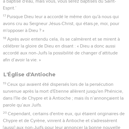
a baptisé d'eau, mais vous, vous serez baptisés du Saint-
Esprit.’
17
Puisque Dieu leur a accordé le même don qu'à nous qui
avons cru au Seigneur Jésus-Christ, qui étais-je, moi, pour
m'opposer à Dieu ? »
18
Après avoir entendu cela, ils se calmèrent et se mirent à
célébrer la gloire de Dieu en disant : « Dieu a donc aussi
accordé aux non-Juifs la possibilité de changer d’attitude
afin d’avoir la vie. »
L'Église d'Antioche
19
Ceux qui avaient été dispersés lors de la persécution
survenue après la mort d'Etienne allèrent jusqu'en Phénicie,
dans l'île de Chypre et à Antioche ; mais ils n’annonçaient la
parole qu’aux Juifs.
20
Cependant, certains d'entre eux, qui étaient originaires de
Chypre et de Cyrène, vinrent à Antioche et s'adressèrent
[aussi] aux non-Juifs pour leur annoncer la bonne nouvelle