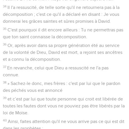
34
Il l'a ressuscité, de telle sorte qu'il ne retournera pas à la
décomposition ; c'est ce qu'il a déclaré en disant : Je vous
donnerai les grâces saintes et sûres promises à David.
35
C'est pourquoi il dit encore ailleurs : Tu ne permettras pas
que ton saint connaisse la décomposition.
36
Or, après avoir dans sa propre génération été au service
de la volonté de Dieu, David est mort, a rejoint ses ancêtres
et a connu la décomposition.
37
En revanche, celui que Dieu a ressuscité ne l'a pas
connue.
38
» Sachez-le donc, mes frères : c'est par lui que le pardon
des péchés vous est annoncé
39
et c’est par lui que toute personne qui croit est libérée de
toutes les fautes dont vous ne pouviez pas être libérés par la
loi de Moïse.
40
Ainsi, faites attention qu'il ne vous arrive pas ce qui est dit
dans les prophètes :