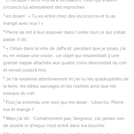
circoncis lui adressèrent des reproches
3
en disant : « Tu es entré chez des incirconcis et tu as
mangé avec eux ! »
4
Pierre se mit à leur exposer dans l’ordre tout ce qui s'était
passé. Il dit :
5
« J'étais dans la ville de Jaffa et, pendant que je priais, j'ai
eu en extase une vision : un objet qui ressemblait à une
grande nappe attachée aux quatre coins descendait du ciel
et venait jusqu'à moi.
6
Je l'ai examiné attentivement et j'ai vu les quadrupèdes de
la terre, les bêtes sauvages et les reptiles ainsi que les
oiseaux du ciel.
7
Puis j'ai entendu une voix qui me disait : ‘Lève-toi, Pierre,
tue et mange !’
8
Mais j'ai dit : ‘Certainement pas, Seigneur, car jamais rien
de souillé ni d'impur n'est entré dans ma bouche.’
9