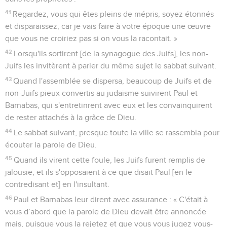
41
Regardez, vous qui êtes pleins de mépris, soyez étonnés
et disparaissez, car je vais faire à votre époque une œuvre
que vous ne croiriez pas si on vous la racontait. »
42
Lorsqu'ils sortirent [de la synagogue des Juifs], les non-
Juifs les invitèrent à parler du même sujet le sabbat suivant.
43
Quand l'assemblée se dispersa, beaucoup de Juifs et de
non-Juifs pieux convertis au judaïsme suivirent Paul et
Barnabas, qui s'entretinrent avec eux et les convainquirent
de rester attachés à la grâce de Dieu.
44
Le sabbat suivant, presque toute la ville se rassembla pour
écouter la parole de Dieu.
45
Quand ils virent cette foule, les Juifs furent remplis de
jalousie, et ils s'opposaient à ce que disait Paul [en le
contredisant et] en l'insultant.
46
Paul et Barnabas leur dirent avec assurance : « C'était à
vous d’abord que la parole de Dieu devait être annoncée
mais, puisque vous la rejetez et que vous vous jugez vous-