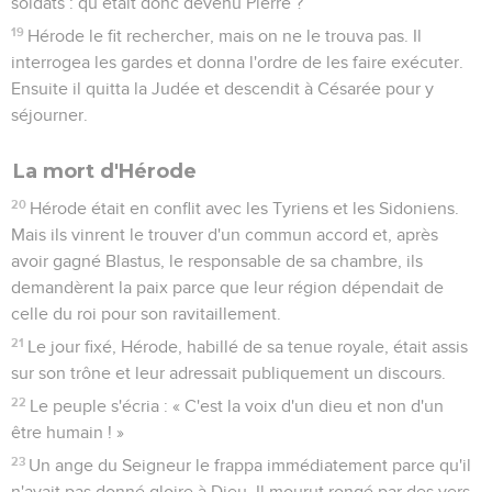
soldats : qu’était donc devenu Pierre ?
19
Hérode le fit rechercher, mais on ne le trouva pas. Il
interrogea les gardes et donna l'ordre de les faire exécuter.
Ensuite il quitta la Judée et descendit à Césarée pour y
séjourner.
La mort d'Hérode
20
Hérode était en conflit avec les Tyriens et les Sidoniens.
Mais ils vinrent le trouver d'un commun accord et, après
avoir gagné Blastus, le responsable de sa chambre, ils
demandèrent la paix parce que leur région dépendait de
celle du roi pour son ravitaillement.
21
Le jour fixé, Hérode, habillé de sa tenue royale, était assis
sur son trône et leur adressait publiquement un discours.
22
Le peuple s'écria : « C'est la voix d'un dieu et non d'un
être humain ! »
23
Un ange du Seigneur le frappa immédiatement parce qu'il
n'avait pas donné gloire à Dieu. Il mourut rongé par des vers.