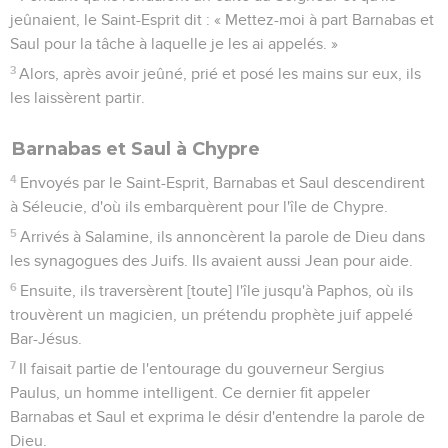
jeûnaient, le Saint-Esprit dit : « Mettez-moi à part Barnabas et
Saul pour la tâche à laquelle je les ai appelés. »
3
Alors, après avoir jeûné, prié et posé les mains sur eux, ils
les laissèrent partir.
Barnabas et Saul à Chypre
4
Envoyés par le Saint-Esprit, Barnabas et Saul descendirent
à Séleucie, d'où ils embarquèrent pour l'île de Chypre.
5
Arrivés à Salamine, ils annoncèrent la parole de Dieu dans
les synagogues des Juifs. Ils avaient aussi Jean pour aide.
6
Ensuite, ils traversèrent [toute] l'île jusqu'à Paphos, où ils
trouvèrent un magicien, un prétendu prophète juif appelé
Bar-Jésus.
7
Il faisait partie de l'entourage du gouverneur Sergius
Paulus, un homme intelligent. Ce dernier fit appeler
Barnabas et Saul et exprima le désir d'entendre la parole de
Dieu.