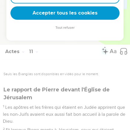
En effet, ils les entendaient parler en langues et célébrer
la grandeur de Dieu. Alors Pierre dit :
Accepter tous les cookies
47
« Peut-on refuser l'eau du baptême à ceux qui ont reçu le
Saint-Esprit tout comme nous ? »
Tout refuser
48
et il ordonna de les baptiser au nom du Seigneur. Ils lui
demandèrent alors de rester quelques jours avec eux.
Actes
11
Seuls les Évangiles sont disponibles en vidéo pour le moment.
Le rapport de Pierre devant l'Église de
Jérusalem
1
Les apôtres et les frères qui étaient en Judée apprirent que
les non-Juifs avaient eux aussi fait bon accueil à la parole de
Dieu.
2
Et lorsque Pierre monta à Jérusalem, ceux qui étaient