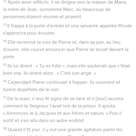
12
Après avoir réfléchi, il se dirigea vers la maison de Marie,
la mère de Jean, surnommé Marc, où beaucoup de
personnes étaient réunies et priaient.
13
Il frappa à la porte d'entrée et une servante appelée Rhode
s'approcha pour écouter.
14
Elle reconnut la voix de Pierre et, dans sa joie, au lieu
d'ouvrir, elle courut annoncer que Pierre se tenait devant la
porte.
15
Ils lui dirent : « Tu es folle », mais elle soutenait que c'était
bien vrai. Ils dirent alors : « C'est son ange. »
16
Cependant Pierre continuait à frapper. Ils ouvrirent et
furent stupéfaits de le voir.
17
De la main, il leur fit signe de se taire et il [leur] raconta
comment le Seigneur l'avait tiré de la prison. Il ajouta :
« Annoncez-le à Jacques et aux frères et sœurs. » Puis il
sortit et s'en alla dans un autre endroit.
18
Quand il fit jour, il y eut une grande agitation parmi les