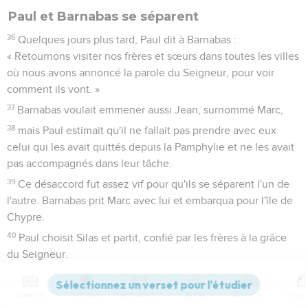
Paul et Barnabas se séparent
36
Quelques jours plus tard, Paul dit à Barnabas :
« Retournons visiter nos frères et sœurs dans toutes les villes
où nous avons annoncé la parole du Seigneur, pour voir
comment ils vont. »
37
Barnabas voulait emmener aussi Jean, surnommé Marc,
38
mais Paul estimait qu'il ne fallait pas prendre avec eux
celui qui les avait quittés depuis la Pamphylie et ne les avait
pas accompagnés dans leur tâche.
39
Ce désaccord fut assez vif pour qu'ils se séparent l'un de
l'autre. Barnabas prit Marc avec lui et embarqua pour l'île de
Chypre.
40
Paul choisit Silas et partit, confié par les frères à la grâce
du Seigneur.
41
Il traversa la Syrie et la Cilicie en fortifiant les Eglises.
Contenus
Versions
Commentaires
Strong
Dictionnaire
Actes
16