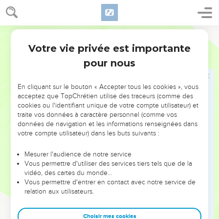
apparaisse,
41
non à tout le peuple, mais aux témoins choisis d'avance
par Dieu, à nous qui avons mangé et bu avec lui après sa
Segond 21
résurrection.
Votre vie privée est importante
Actes
10
42
Jésus nous a ordonné de prêcher au peuple et d'attester
pour nous
que c'est lui que Dieu a désigné juge des vivants et des
morts.
En cliquant sur le bouton « Accepter tous les cookies », vous
43
Tous les prophètes rendent de lui le témoignage que
acceptez que TopChrétien utilise des traceurs (comme des
toute personne qui croit en lui reçoit par son nom le pardon
cookies ou l'identifiant unique de votre compte utilisateur) et
des péchés. »
traite vos données à caractère personnel (comme vos
données de navigation et les informations renseignées dans
votre compte utilisateur) dans les buts suivants :
Des non-Juifs reçoivent le Saint-Esprit
Mesurer l'audience de notre service
44
Pierre parlait encore quand le Saint-Esprit descendit sur
Vous permettre d'utiliser des services tiers tels que de la
tous ceux qui écoutaient la parole.
vidéo, des cartes du monde…
45
Vous permettre d'entrer en contact avec notre service de
Tous les croyants circoncis qui étaient venus avec Pierre
relation aux utilisateurs.
furent stupéfaits de ce que le don du Saint-Esprit était
déversé même sur les non-Juifs.
Choisir mes cookies
46