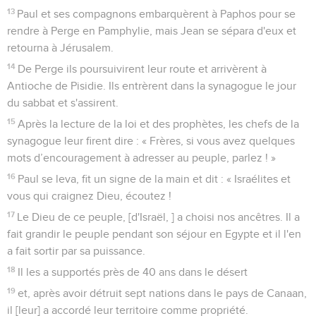
13
Paul et ses compagnons embarquèrent à Paphos pour se
rendre à Perge en Pamphylie, mais Jean se sépara d'eux et
retourna à Jérusalem.
14
De Perge ils poursuivirent leur route et arrivèrent à
Antioche de Pisidie. Ils entrèrent dans la synagogue le jour
du sabbat et s'assirent.
15
Après la lecture de la loi et des prophètes, les chefs de la
synagogue leur firent dire : « Frères, si vous avez quelques
mots d’encouragement à adresser au peuple, parlez ! »
16
Paul se leva, fit un signe de la main et dit : « Israélites et
vous qui craignez Dieu, écoutez !
17
Le Dieu de ce peuple, [d'Israël, ] a choisi nos ancêtres. Il a
fait grandir le peuple pendant son séjour en Egypte et il l'en
a fait sortir par sa puissance.
18
Il les a supportés près de 40 ans dans le désert
19
et, après avoir détruit sept nations dans le pays de Canaan,
il [leur] a accordé leur territoire comme propriété.