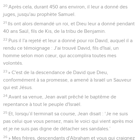
20
Après cela, durant 450 ans environ, il leur a donné des
juges, jusqu'au prophète Samuel.
21
Ils ont alors demandé un roi, et Dieu leur a donné pendant
40 ans Saül, fils de Kis, de la tribu de Benjamin.
22
Puis il l'a rejeté et leur a donné pour roi David, auquel il a
rendu ce témoignage : J'ai trouvé David, fils d'Isaï, un
homme selon mon cœur, qui accomplira toutes mes
volontés.
23
» C'est de la descendance de David que Dieu,
conformément à sa promesse, a amené à Israël un Sauveur
qui est Jésus.
24
Avant sa venue, Jean avait prêché le baptême de
repentance à tout le peuple d'Israël.
25
Et, lorsqu’il terminait sa course, Jean disait : ‘Je ne suis
pas celui que vous pensez, mais le voici qui vient après moi
et je ne suis pas digne de détacher ses sandales.’
26
» Mes frères, descendants d'Abraham et vous qui craignez