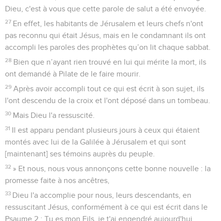
Dieu, c'est à vous que cette parole de salut a été envoyée.
27
En effet, les habitants de Jérusalem et leurs chefs n'ont
pas reconnu qui était Jésus, mais en le condamnant ils ont
accompli les paroles des prophètes qu’on lit chaque sabbat.
28
Bien que n’ayant rien trouvé en lui qui mérite la mort, ils
ont demandé à Pilate de le faire mourir.
29
Après avoir accompli tout ce qui est écrit à son sujet, ils
l'ont descendu de la croix et l'ont déposé dans un tombeau.
30
Mais Dieu l'a ressuscité.
31
Il est apparu pendant plusieurs jours à ceux qui étaient
montés avec lui de la Galilée à Jérusalem et qui sont
[maintenant] ses témoins auprès du peuple.
32
» Et nous, nous vous annonçons cette bonne nouvelle : la
promesse faite à nos ancêtres,
33
Dieu l'a accomplie pour nous, leurs descendants, en
ressuscitant Jésus, conformément à ce qui est écrit dans le
Psaume 2 : Tu es mon Fils, je t'ai engendré aujourd'hui.