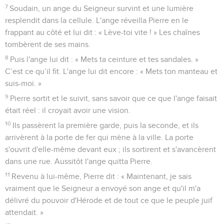
7
Soudain, un ange du Seigneur survint et une lumière
resplendit dans la cellule. L'ange réveilla Pierre en le
frappant au côté et lui dit : « Lève-toi vite ! » Les chaînes
tombèrent de ses mains.
8
Puis l'ange lui dit : « Mets ta ceinture et tes sandales. »
C’est ce qu’il fit. L'ange lui dit encore : « Mets ton manteau et
suis-moi. »
9
Pierre sortit et le suivit, sans savoir que ce que l'ange faisait
était réel : il croyait avoir une vision.
10
Ils passèrent la première garde, puis la seconde, et ils
arrivèrent à la porte de fer qui mène à la ville. La porte
s'ouvrit d'elle-même devant eux ; ils sortirent et s'avancèrent
dans une rue. Aussitôt l'ange quitta Pierre.
11
Revenu à lui-même, Pierre dit : « Maintenant, je sais
vraiment que le Seigneur a envoyé son ange et qu'il m'a
délivré du pouvoir d'Hérode et de tout ce que le peuple juif
attendait. »