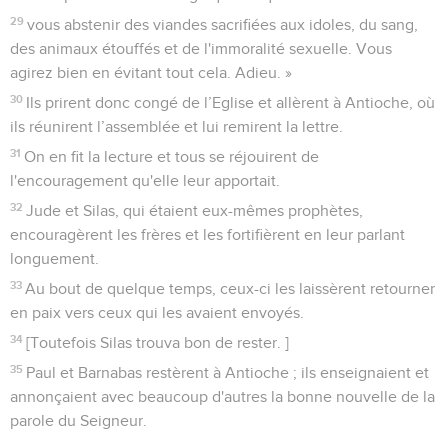
29
vous abstenir des viandes sacrifiées aux idoles, du sang,
des animaux étouffés et de l'immoralité sexuelle. Vous
agirez bien en évitant tout cela. Adieu. »
30
Ils prirent donc congé de l’Eglise et allèrent à Antioche, où
ils réunirent l’assemblée et lui remirent la lettre.
31
On en fit la lecture et tous se réjouirent de
l'encouragement qu'elle leur apportait.
32
Jude et Silas, qui étaient eux-mêmes prophètes,
encouragèrent les frères et les fortifièrent en leur parlant
longuement.
33
Au bout de quelque temps, ceux-ci les laissèrent retourner
en paix vers ceux qui les avaient envoyés.
34
[Toutefois Silas trouva bon de rester. ]
35
Paul et Barnabas restèrent à Antioche ; ils enseignaient et
annonçaient avec beaucoup d'autres la bonne nouvelle de la
parole du Seigneur.