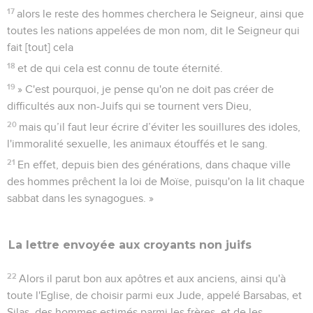
17
alors le reste des hommes cherchera le Seigneur, ainsi que
toutes les nations appelées de mon nom, dit le Seigneur qui
fait [tout] cela
18
et de qui cela est connu de toute éternité.
19
» C'est pourquoi, je pense qu'on ne doit pas créer de
difficultés aux non-Juifs qui se tournent vers Dieu,
20
mais qu’il faut leur écrire d’éviter les souillures des idoles,
l'immoralité sexuelle, les animaux étouffés et le sang.
21
En effet, depuis bien des générations, dans chaque ville
des hommes prêchent la loi de Moïse, puisqu'on la lit chaque
sabbat dans les synagogues. »
La lettre envoyée aux croyants non juifs
22
Alors il parut bon aux apôtres et aux anciens, ainsi qu'à
toute l'Eglise, de choisir parmi eux Jude, appelé Barsabas, et
Silas, des hommes estimés parmi les frères, et de les