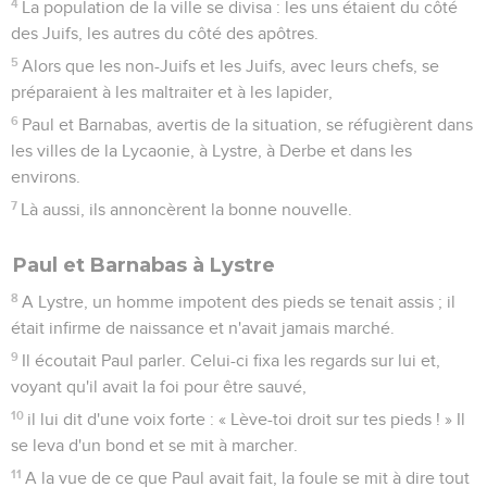
4
La population de la ville se divisa : les uns étaient du côté
des Juifs, les autres du côté des apôtres.
5
Alors que les non-Juifs et les Juifs, avec leurs chefs, se
préparaient à les maltraiter et à les lapider,
6
Paul et Barnabas, avertis de la situation, se réfugièrent dans
les villes de la Lycaonie, à Lystre, à Derbe et dans les
environs.
7
Là aussi, ils annoncèrent la bonne nouvelle.
Paul et Barnabas à Lystre
8
A Lystre, un homme impotent des pieds se tenait assis ; il
était infirme de naissance et n'avait jamais marché.
9
Il écoutait Paul parler. Celui-ci fixa les regards sur lui et,
voyant qu'il avait la foi pour être sauvé,
10
il lui dit d'une voix forte : « Lève-toi droit sur tes pieds ! » Il
se leva d'un bond et se mit à marcher.
11
A la vue de ce que Paul avait fait, la foule se mit à dire tout