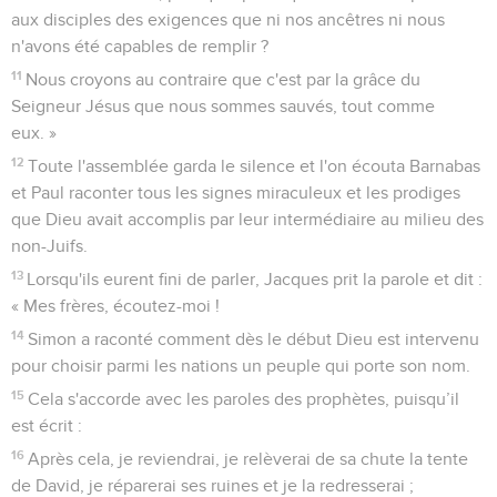
aux disciples des exigences que ni nos ancêtres ni nous
n'avons été capables de remplir ?
11
Nous croyons au contraire que c'est par la grâce du
Seigneur Jésus que nous sommes sauvés, tout comme
eux. »
12
Toute l'assemblée garda le silence et l'on écouta Barnabas
et Paul raconter tous les signes miraculeux et les prodiges
que Dieu avait accomplis par leur intermédiaire au milieu des
non-Juifs.
13
Lorsqu'ils eurent fini de parler, Jacques prit la parole et dit :
« Mes frères, écoutez-moi !
14
Simon a raconté comment dès le début Dieu est intervenu
pour choisir parmi les nations un peuple qui porte son nom.
15
Cela s'accorde avec les paroles des prophètes, puisqu’il
est écrit :
16
Après cela, je reviendrai, je relèverai de sa chute la tente
de David, je réparerai ses ruines et je la redresserai ;