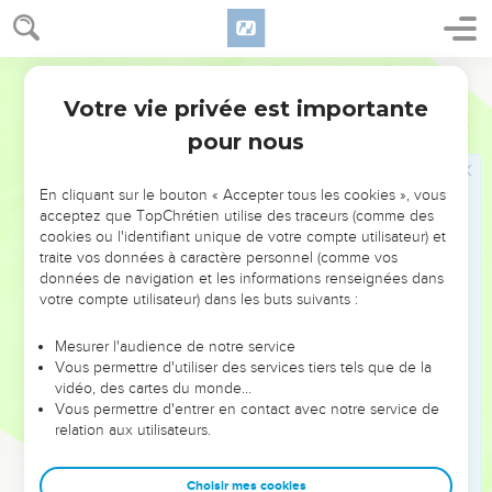
18
Quand il fit jour, il y eut une grande agitation parmi les
soldats : qu’était donc devenu Pierre ?
19
Hérode le fit rechercher, mais on ne le trouva pas. Il
Segond 21
interrogea les gardes et donna l'ordre de les faire exécuter.
Votre vie privée est importante
Actes
12
Ensuite il quitta la Judée et descendit à Césarée pour y
pour nous
séjourner.
En cliquant sur le bouton « Accepter tous les cookies », vous
La mort d'Hérode
acceptez que TopChrétien utilise des traceurs (comme des
20
cookies ou l'identifiant unique de votre compte utilisateur) et
Hérode était en conflit avec les Tyriens et les Sidoniens.
traite vos données à caractère personnel (comme vos
Mais ils vinrent le trouver d'un commun accord et, après
données de navigation et les informations renseignées dans
avoir gagné Blastus, le responsable de sa chambre, ils
votre compte utilisateur) dans les buts suivants :
demandèrent la paix parce que leur région dépendait de
celle du roi pour son ravitaillement.
Mesurer l'audience de notre service
Vous permettre d'utiliser des services tiers tels que de la
21
Le jour fixé, Hérode, habillé de sa tenue royale, était assis
vidéo, des cartes du monde…
sur son trône et leur adressait publiquement un discours.
Vous permettre d'entrer en contact avec notre service de
relation aux utilisateurs.
22
Le peuple s'écria : « C'est la voix d'un dieu et non d'un
être humain ! »
Choisir mes cookies
23