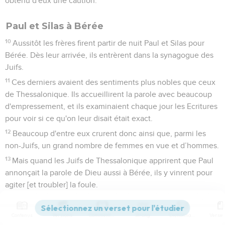
obtenu d'eux une caution.
Paul et Silas à Bérée
10
Aussitôt les frères firent partir de nuit Paul et Silas pour
Bérée. Dès leur arrivée, ils entrèrent dans la synagogue des
Juifs.
11
Ces derniers avaient des sentiments plus nobles que ceux
de Thessalonique. Ils accueillirent la parole avec beaucoup
d'empressement, et ils examinaient chaque jour les Ecritures
pour voir si ce qu'on leur disait était exact.
12
Beaucoup d'entre eux crurent donc ainsi que, parmi les
non-Juifs, un grand nombre de femmes en vue et d’hommes.
13
Mais quand les Juifs de Thessalonique apprirent que Paul
annonçait la parole de Dieu aussi à Bérée, ils y vinrent pour
agiter [et troubler] la foule.
14
Alors les frères firent aussitôt partir Paul du côté de la mer,
tandis que Silas et Timothée restaient à Bérée.
Contenus
Versions
Commentaires
Strong
Dictionnaire
15