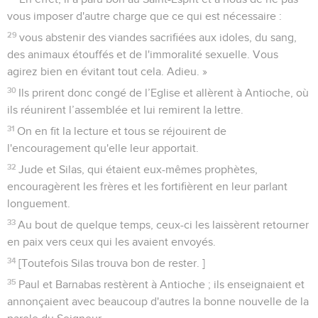
vous imposer d'autre charge que ce qui est nécessaire :
29
vous abstenir des viandes sacrifiées aux idoles, du sang,
des animaux étouffés et de l'immoralité sexuelle. Vous
agirez bien en évitant tout cela. Adieu. »
30
Ils prirent donc congé de l’Eglise et allèrent à Antioche, où
ils réunirent l’assemblée et lui remirent la lettre.
31
On en fit la lecture et tous se réjouirent de
l'encouragement qu'elle leur apportait.
32
Jude et Silas, qui étaient eux-mêmes prophètes,
encouragèrent les frères et les fortifièrent en leur parlant
longuement.
33
Au bout de quelque temps, ceux-ci les laissèrent retourner
en paix vers ceux qui les avaient envoyés.
34
[Toutefois Silas trouva bon de rester. ]
35
Paul et Barnabas restèrent à Antioche ; ils enseignaient et
annonçaient avec beaucoup d'autres la bonne nouvelle de la