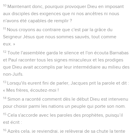
10
Maintenant donc, pourquoi provoquer Dieu en imposant
aux disciples des exigences que ni nos ancêtres ni nous
n'avons été capables de remplir ?
11
Nous croyons au contraire que c'est par la grâce du
Seigneur Jésus que nous sommes sauvés, tout comme
eux. »
12
Toute l'assemblée garda le silence et l'on écouta Barnabas
et Paul raconter tous les signes miraculeux et les prodiges
que Dieu avait accomplis par leur intermédiaire au milieu des
non-Juifs.
13
Lorsqu'ils eurent fini de parler, Jacques prit la parole et dit :
« Mes frères, écoutez-moi !
14
Simon a raconté comment dès le début Dieu est intervenu
pour choisir parmi les nations un peuple qui porte son nom.
15
Cela s'accorde avec les paroles des prophètes, puisqu’il
est écrit :
16
Après cela, je reviendrai, je relèverai de sa chute la tente