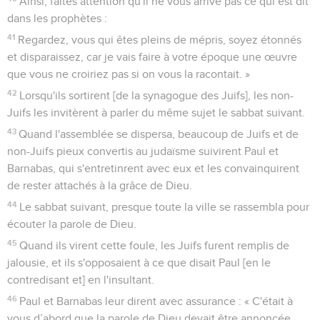
Ainsi, faites attention qu'il ne vous arrive pas ce qui est dit
dans les prophètes :
41
Regardez, vous qui êtes pleins de mépris, soyez étonnés
et disparaissez, car je vais faire à votre époque une œuvre
que vous ne croiriez pas si on vous la racontait. »
42
Lorsqu'ils sortirent [de la synagogue des Juifs], les non-
Juifs les invitèrent à parler du même sujet le sabbat suivant.
43
Quand l'assemblée se dispersa, beaucoup de Juifs et de
non-Juifs pieux convertis au judaïsme suivirent Paul et
Barnabas, qui s'entretinrent avec eux et les convainquirent
de rester attachés à la grâce de Dieu.
44
Le sabbat suivant, presque toute la ville se rassembla pour
écouter la parole de Dieu.
45
Quand ils virent cette foule, les Juifs furent remplis de
jalousie, et ils s'opposaient à ce que disait Paul [en le
contredisant et] en l'insultant.
46
Paul et Barnabas leur dirent avec assurance : « C'était à
vous d’abord que la parole de Dieu devait être annoncée