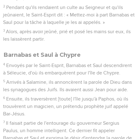
2
Pendant qu'ils rendaient un culte au Seigneur et qu'ils
jeûnaient, le Saint-Esprit dit : « Mettez-moi à part Barnabas et
Saul pour la tâche à laquelle je les ai appelés. »
3
Alors, après avoir jeûné, prié et posé les mains sur eux, ils
les laissèrent partir.
Barnabas et Saul à Chypre
4
Envoyés par le Saint-Esprit, Barnabas et Saul descendirent
à Séleucie, d'où ils embarquèrent pour l'île de Chypre.
5
Arrivés à Salamine, ils annoncèrent la parole de Dieu dans
les synagogues des Juifs. Ils avaient aussi Jean pour aide.
6
Ensuite, ils traversèrent [toute] l'île jusqu'à Paphos, où ils
trouvèrent un magicien, un prétendu prophète juif appelé
Bar-Jésus.
7
Il faisait partie de l'entourage du gouverneur Sergius
Paulus, un homme intelligent. Ce dernier fit appeler
Barnabas et Saul et exprima le désir d'entendre la parole de