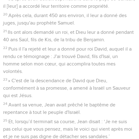
il [leur] a accordé leur territoire comme propriété.
20
Après cela, durant 450 ans environ, il leur a donné des
juges, jusqu'au prophète Samuel.
21
Ils ont alors demandé un roi, et Dieu leur a donné pendant
40 ans Saül, fils de Kis, de la tribu de Benjamin.
22
Puis il l'a rejeté et leur a donné pour roi David, auquel il a
rendu ce témoignage : J'ai trouvé David, fils d'Isaï, un
homme selon mon cœur, qui accomplira toutes mes
volontés.
23
» C'est de la descendance de David que Dieu,
conformément à sa promesse, a amené à Israël un Sauveur
qui est Jésus.
24
Avant sa venue, Jean avait prêché le baptême de
repentance à tout le peuple d'Israël.
25
Et, lorsqu’il terminait sa course, Jean disait : ‘Je ne suis
pas celui que vous pensez, mais le voici qui vient après moi
et je ne suis pas digne de détacher ses sandales.’