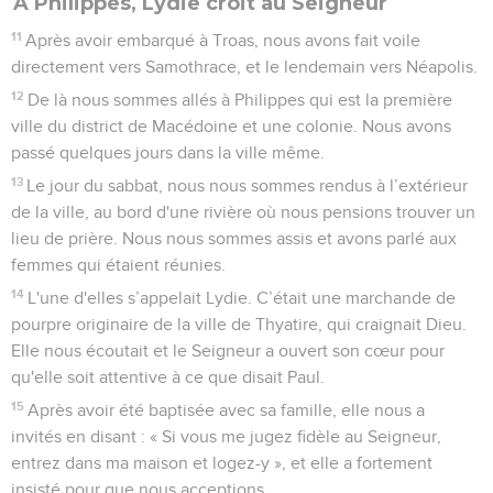
A Philippes, Lydie croit au Seigneur
11
Après avoir embarqué à Troas, nous avons fait voile
directement vers Samothrace, et le lendemain vers Néapolis.
12
De là nous sommes allés à Philippes qui est la première
ville du district de Macédoine et une colonie. Nous avons
passé quelques jours dans la ville même.
13
Le jour du sabbat, nous nous sommes rendus à l’extérieur
de la ville, au bord d'une rivière où nous pensions trouver un
lieu de prière. Nous nous sommes assis et avons parlé aux
femmes qui étaient réunies.
14
L'une d'elles s’appelait Lydie. C’était une marchande de
pourpre originaire de la ville de Thyatire, qui craignait Dieu.
Elle nous écoutait et le Seigneur a ouvert son cœur pour
qu'elle soit attentive à ce que disait Paul.
15
Après avoir été baptisée avec sa famille, elle nous a
invités en disant : « Si vous me jugez fidèle au Seigneur,
entrez dans ma maison et logez-y », et elle a fortement
insisté pour que nous acceptions.