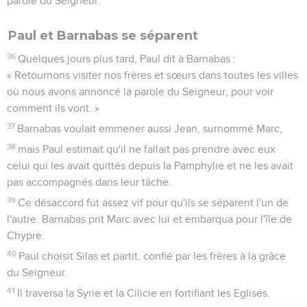
parole du Seigneur.
Paul et Barnabas se séparent
36
Quelques jours plus tard, Paul dit à Barnabas :
« Retournons visiter nos frères et sœurs dans toutes les villes
où nous avons annoncé la parole du Seigneur, pour voir
comment ils vont. »
37
Barnabas voulait emmener aussi Jean, surnommé Marc,
38
mais Paul estimait qu'il ne fallait pas prendre avec eux
celui qui les avait quittés depuis la Pamphylie et ne les avait
pas accompagnés dans leur tâche.
39
Ce désaccord fut assez vif pour qu'ils se séparent l'un de
l'autre. Barnabas prit Marc avec lui et embarqua pour l'île de
Chypre.
40
Paul choisit Silas et partit, confié par les frères à la grâce
du Seigneur.
41
Il traversa la Syrie et la Cilicie en fortifiant les Eglises.