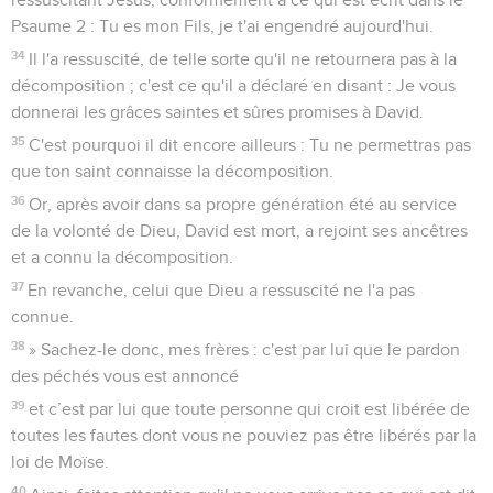
Psaume 2 : Tu es mon Fils, je t'ai engendré aujourd'hui.
34
Il l'a ressuscité, de telle sorte qu'il ne retournera pas à la
décomposition ; c'est ce qu'il a déclaré en disant : Je vous
donnerai les grâces saintes et sûres promises à David.
35
C'est pourquoi il dit encore ailleurs : Tu ne permettras pas
que ton saint connaisse la décomposition.
36
Or, après avoir dans sa propre génération été au service
de la volonté de Dieu, David est mort, a rejoint ses ancêtres
et a connu la décomposition.
37
En revanche, celui que Dieu a ressuscité ne l'a pas
connue.
38
» Sachez-le donc, mes frères : c'est par lui que le pardon
des péchés vous est annoncé
39
et c’est par lui que toute personne qui croit est libérée de
toutes les fautes dont vous ne pouviez pas être libérés par la
loi de Moïse.
40