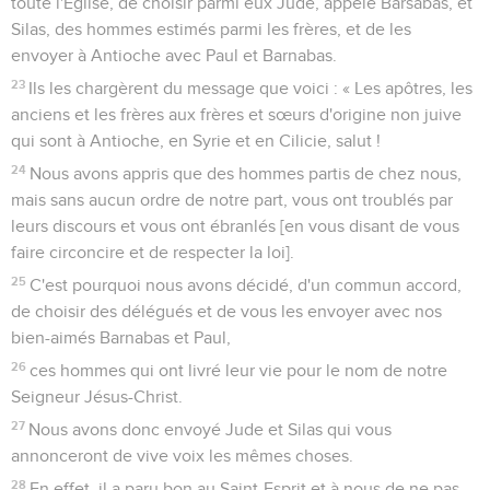
toute l'Eglise, de choisir parmi eux Jude, appelé Barsabas, et
Silas, des hommes estimés parmi les frères, et de les
envoyer à Antioche avec Paul et Barnabas.
23
Ils les chargèrent du message que voici : « Les apôtres, les
anciens et les frères aux frères et sœurs d'origine non juive
qui sont à Antioche, en Syrie et en Cilicie, salut !
24
Nous avons appris que des hommes partis de chez nous,
mais sans aucun ordre de notre part, vous ont troublés par
leurs discours et vous ont ébranlés [en vous disant de vous
faire circoncire et de respecter la loi].
25
C'est pourquoi nous avons décidé, d'un commun accord,
de choisir des délégués et de vous les envoyer avec nos
bien-aimés Barnabas et Paul,
26
ces hommes qui ont livré leur vie pour le nom de notre
Seigneur Jésus-Christ.
27
Nous avons donc envoyé Jude et Silas qui vous
annonceront de vive voix les mêmes choses.
28
En effet, il a paru bon au Saint-Esprit et à nous de ne pas