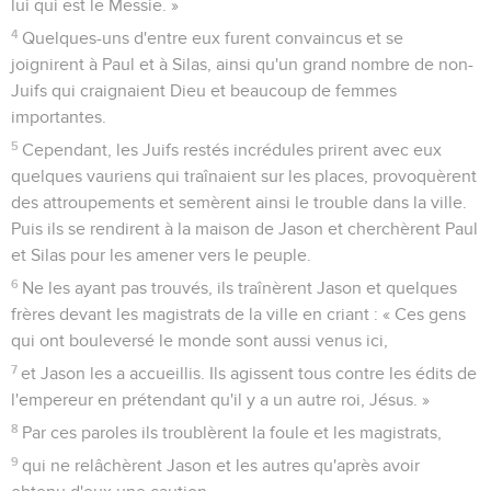
lui qui est le Messie. »
4
Quelques-uns d'entre eux furent convaincus et se
joignirent à Paul et à Silas, ainsi qu'un grand nombre de non-
Juifs qui craignaient Dieu et beaucoup de femmes
importantes.
5
Cependant, les Juifs restés incrédules prirent avec eux
quelques vauriens qui traînaient sur les places, provoquèrent
des attroupements et semèrent ainsi le trouble dans la ville.
Puis ils se rendirent à la maison de Jason et cherchèrent Paul
et Silas pour les amener vers le peuple.
6
Ne les ayant pas trouvés, ils traînèrent Jason et quelques
frères devant les magistrats de la ville en criant : « Ces gens
qui ont bouleversé le monde sont aussi venus ici,
7
et Jason les a accueillis. Ils agissent tous contre les édits de
l'empereur en prétendant qu'il y a un autre roi, Jésus. »
8
Par ces paroles ils troublèrent la foule et les magistrats,
9
qui ne relâchèrent Jason et les autres qu'après avoir