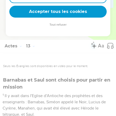
Un ange du Seigneur le frappa immédiatement parce qu'il
n'avait pas donné gloire à Dieu. Il mourut rongé par des vers.
Accepter tous les cookies
24
Quant à la parole de Dieu, elle se propageait de plus en
plus.
Tout refuser
25
Une fois leur mission à Jérusalem accomplie, Barnabas et
Saul repartirent, emmenant avec eux Jean, surnommé Marc.
Actes
13
Seuls les Évangiles sont disponibles en vidéo pour le moment.
Barnabas et Saul sont choisis pour partir en
mission
1
Il y avait dans l'Eglise d'Antioche des prophètes et des
enseignants : Barnabas, Siméon appelé le Noir, Lucius de
Cyrène, Manahen, qui avait été élevé avec Hérode le
tétrarque, et Saul.