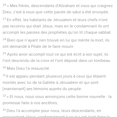
26
» Mes frères, descendants d'Abraham et vous qui craignez
Dieu, c'est à vous que cette parole de salut a été envoyée.
27
En effet, les habitants de Jérusalem et leurs chefs n'ont
pas reconnu qui était Jésus, mais en le condamnant ils ont
accompli les paroles des prophètes qu’on lit chaque sabbat.
28
Bien que n’ayant rien trouvé en lui qui mérite la mort, ils
ont demandé à Pilate de le faire mourir.
29
Après avoir accompli tout ce qui est écrit à son sujet, ils
l'ont descendu de la croix et l'ont déposé dans un tombeau.
30
Mais Dieu l'a ressuscité.
31
Il est apparu pendant plusieurs jours à ceux qui étaient
montés avec lui de la Galilée à Jérusalem et qui sont
[maintenant] ses témoins auprès du peuple.
32
» Et nous, nous vous annonçons cette bonne nouvelle : la
promesse faite à nos ancêtres,
33
Dieu l'a accomplie pour nous, leurs descendants, en
ressuscitant Jésus, conformément à ce qui est écrit dans le