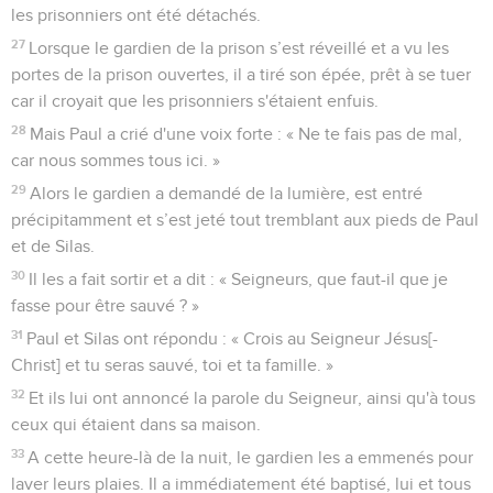
les prisonniers ont été détachés.
27
Lorsque le gardien de la prison s’est réveillé et a vu les
portes de la prison ouvertes, il a tiré son épée, prêt à se tuer
car il croyait que les prisonniers s'étaient enfuis.
28
Mais Paul a crié d'une voix forte : « Ne te fais pas de mal,
car nous sommes tous ici. »
29
Alors le gardien a demandé de la lumière, est entré
précipitamment et s’est jeté tout tremblant aux pieds de Paul
et de Silas.
30
Il les a fait sortir et a dit : « Seigneurs, que faut-il que je
fasse pour être sauvé ? »
31
Paul et Silas ont répondu : « Crois au Seigneur Jésus[-
Christ] et tu seras sauvé, toi et ta famille. »
32
Et ils lui ont annoncé la parole du Seigneur, ainsi qu'à tous
ceux qui étaient dans sa maison.
33
A cette heure-là de la nuit, le gardien les a emmenés pour
laver leurs plaies. Il a immédiatement été baptisé, lui et tous