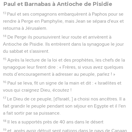
Paul et Barnabas à Antioche de Pisidie
13
Paul et ses compagnons embarquèrent à Paphos pour se
rendre à Perge en Pamphylie, mais Jean se sépara d'eux et
retourna à Jérusalem.
14
De Perge ils poursuivirent leur route et arrivèrent à
Antioche de Pisidie. Ils entrèrent dans la synagogue le jour
du sabbat et s'assirent.
15
Après la lecture de la loi et des prophètes, les chefs de la
synagogue leur firent dire : « Frères, si vous avez quelques
mots d’encouragement à adresser au peuple, parlez ! »
16
Paul se leva, fit un signe de la main et dit : « Israélites et
vous qui craignez Dieu, écoutez !
17
Le Dieu de ce peuple, [d'Israël, ] a choisi nos ancêtres. Il a
fait grandir le peuple pendant son séjour en Egypte et il l'en
a fait sortir par sa puissance.
18
Il les a supportés près de 40 ans dans le désert
19
et, après avoir détruit sept nations dans le pays de Canaan,