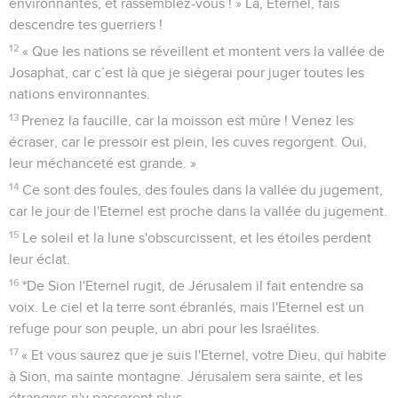
environnantes, et rassemblez-vous ! » Là, Eternel, fais
descendre tes guerriers !
12
« Que les nations se réveillent et montent vers la vallée de
Josaphat, car c’est là que je siégerai pour juger toutes les
nations environnantes.
13
Prenez la faucille, car la moisson est mûre ! Venez les
écraser, car le pressoir est plein, les cuves regorgent. Oui,
leur méchanceté est grande. »
14
Ce sont des foules, des foules dans la vallée du jugement,
car le jour de l'Eternel est proche dans la vallée du jugement.
15
Le soleil et la lune s'obscurcissent, et les étoiles perdent
leur éclat.
16
*De Sion l'Eternel rugit, de Jérusalem il fait entendre sa
voix. Le ciel et la terre sont ébranlés, mais l'Eternel est un
refuge pour son peuple, un abri pour les Israélites.
17
« Et vous saurez que je suis l'Eternel, votre Dieu, qui habite
à Sion, ma sainte montagne. Jérusalem sera sainte, et les
étrangers n'y passeront plus.