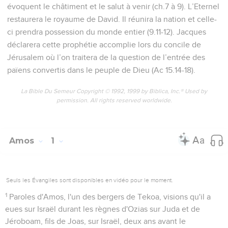
évoquent le châtiment et le salut à venir (ch.7 à 9). L’Eternel
restaurera le royaume de David. Il réunira la nation et celle-
ci prendra possession du monde entier (9.11-12). Jacques
déclarera cette prophétie accomplie lors du concile de
Jérusalem où l’on traitera de la question de l’entrée des
païens convertis dans le peuple de Dieu (Ac 15.14-18).
La Bible Du Semeur Copyright © 1992, 1999 by Biblica, Inc.® Used by
permission. All rights reserved worldwide.
Amos
1
Seuls les Évangiles sont disponibles en vidéo pour le moment.
1
Paroles d'Amos, l'un des bergers de Tekoa, visions qu'il a
eues sur Israël durant les règnes d'Ozias sur Juda et de
Jéroboam, fils de Joas, sur Israël, deux ans avant le