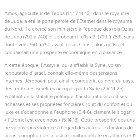
Amos, agriculteur de Teqoa (1.1 ; 7.14-15), dans le royaume
de Juda, a été le porte-parole de l’Eternel dans le royaume
du Nord. Il a exercé son ministère à l’époque des rois Ozias
de Juda (792 à 740) et Jéroboam II d’Israël (793 à 753), sans
doute vers 760 à 750 avant Jésus-Christ, alors qu’Israël
connaissait une prospérité économique en croissance.
A cette époque, l’Assyrie, qui a affaibli la Syrie, voisin
redoutable d’Israël, connaît elle-même des tensions
internes. Jéroboam peut ainsi reconquérir, au nord du pays,
des territoires israélites occupés par la Syrie (2 R 14.25).
Profitant de la stabilité politique, l’aristocratie accroît ses
richesses et ses propriétés foncières, jouit du confort et du
luxe et s’abandonne à l’euphorie (6.4-6), clamant le slogan :
« l’Eternel est avec nous » (5.14,18). Cette prospérité des uns
ne va pas sans violence à l’égard des autres : extorsions de
biens, corruption de la justice, malhonnêteté en affaires (5.11