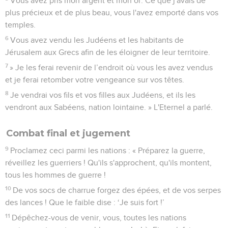
Vous avez pris mon argent et mon or. Ce que j'avais de
plus précieux et de plus beau, vous l'avez emporté dans vos
temples.
6
Vous avez vendu les Judéens et les habitants de
Jérusalem aux Grecs afin de les éloigner de leur territoire.
7
» Je les ferai revenir de l’endroit où vous les avez vendus
et je ferai retomber votre vengeance sur vos têtes.
8
Je vendrai vos fils et vos filles aux Judéens, et ils les
vendront aux Sabéens, nation lointaine. » L'Eternel a parlé.
Combat final et jugement
9
Proclamez ceci parmi les nations : « Préparez la guerre,
réveillez les guerriers ! Qu'ils s'approchent, qu'ils montent,
tous les hommes de guerre !
10
De vos socs de charrue forgez des épées, et de vos serpes
des lances ! Que le faible dise : ‘Je suis fort !’
11
Dépêchez-vous de venir, vous, toutes les nations