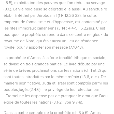
; 8.5), exploitation des pauvres que l’on réduit au servage
(8.6). La vie religieuse se dégrade elle aussi. Au sanctuaire
établi à Béthel par Jéroboam I (1 R 12.26-33), le culte,
empreint de formalisme et d’hypocrisie, est contaminé par
les rites immoraux cananéens (3.14 ; 4.4-5 ; 5.22ss.). C’est
pourquoi le prophète se rendra dans ce centre religieux du
royaume de Nord, qui était aussi un lieu de résidence
royale, pour y apporter son message (7.10-13).
La prophétie d’Amos, à la forte tonalité éthique et sociale,
se divise en trois grandes parties. Le livre débute par une
série de brèves proclamations sur les nations (ch.1 et 2) qui
sont toutes introduites par le même refrain (1.3,6, etc.). De
manière significative, Juda et Israël sont comptés parmi les
peuples jugés (2.4,6) : le privilège de leur élection par
l’Eternel ne les dispense pas de pratiquer le droit que Dieu
exige de toutes les nations (3.1-2 ; voir 9.7-8).
Dans la partie centrale de la prophétie (ch.3 à 6), Amos