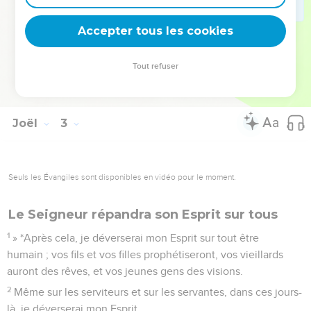
le nom de l'Eternel, votre Dieu, qui aura fait pour vous des
prodiges ; et mon peuple ne sera plus jamais dans la honte.
Accepter tous les cookies
27
Vous saurez que je suis au milieu d'Israël, que je suis
l'Eternel, votre Dieu, et qu'il n'y en a pas d'autre, et mon
Tout refuser
peuple ne sera plus jamais dans la honte.
Joël
3
Seuls les Évangiles sont disponibles en vidéo pour le moment.
Le Seigneur répandra son Esprit sur tous
1
» *Après cela, je déverserai mon Esprit sur tout être
humain ; vos fils et vos filles prophétiseront, vos vieillards
auront des rêves, et vos jeunes gens des visions.
2
Même sur les serviteurs et sur les servantes, dans ces jours-
là, je déverserai mon Esprit.