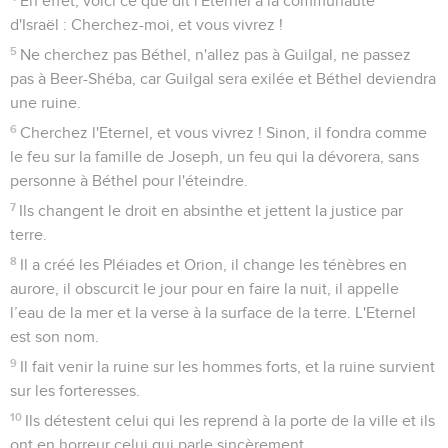
En effet, voici ce que dit l'Eternel à la communauté
d'Israël : Cherchez-moi, et vous vivrez !
5
Ne cherchez pas Béthel, n'allez pas à Guilgal, ne passez
pas à Beer-Shéba, car Guilgal sera exilée et Béthel deviendra
une ruine.
6
Cherchez l'Eternel, et vous vivrez ! Sinon, il fondra comme
le feu sur la famille de Joseph, un feu qui la dévorera, sans
personne à Béthel pour l'éteindre.
7
Ils changent le droit en absinthe et jettent la justice par
terre.
8
Il a créé les Pléiades et Orion, il change les ténèbres en
aurore, il obscurcit le jour pour en faire la nuit, il appelle
l’eau de la mer et la verse à la surface de la terre. L'Eternel
est son nom.
9
Il fait venir la ruine sur les hommes forts, et la ruine survient
sur les forteresses.
10
Ils détestent celui qui les reprend à la porte de la ville et ils
ont en horreur celui qui parle sincèrement.