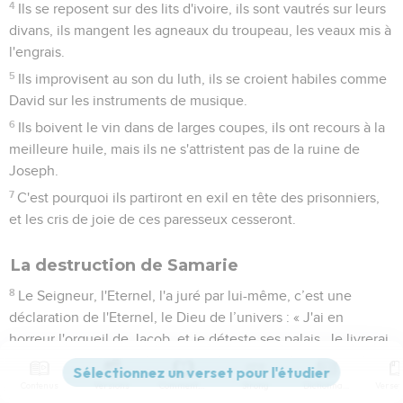
4
Ils se reposent sur des lits d'ivoire, ils sont vautrés sur leurs
divans, ils mangent les agneaux du troupeau, les veaux mis à
l'engrais.
5
Ils improvisent au son du luth, ils se croient habiles comme
David sur les instruments de musique.
6
Ils boivent le vin dans de larges coupes, ils ont recours à la
meilleure huile, mais ils ne s'attristent pas de la ruine de
Joseph.
7
C'est pourquoi ils partiront en exil en tête des prisonniers,
et les cris de joie de ces paresseux cesseront.
La destruction de Samarie
8
Le Seigneur, l'Eternel, l'a juré par lui-même, c’est une
déclaration de l'Eternel, le Dieu de l’univers : « J'ai en
horreur l'orgueil de Jacob, et je déteste ses palais. Je livrerai
la ville et tout ce qu'elle contient. »
9
Contenus
Versions
Commentaires
Strong
Dictionnaire
S'il reste dix hommes dans une maison, ils mourront.