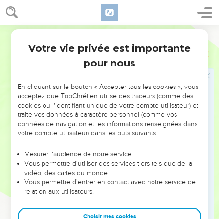
infection se propagera, sa puanteur s'élèvera dans les airs,
parce qu'il a fait de grandes choses.
21
» Terre, n’aie pas peur, sois dans l'allégresse et réjouis-toi,
Segond 21
car l'Eternel fait de grandes choses !
Votre vie privée est importante
Joël
2
22
Bêtes sauvages, n’ayez pas peur, car les plaines du désert
pour nous
reverdiront, les arbres porteront leurs fruits, le figuier et la
vigne donneront leurs richesses.
En cliquant sur le bouton « Accepter tous les cookies », vous
23
Et vous, habitants de Sion, soyez dans l'allégresse et
acceptez que TopChrétien utilise des traceurs (comme des
cookies ou l'identifiant unique de votre compte utilisateur) et
réjouissez-vous en l'Eternel, votre Dieu, car il vous donnera
traite vos données à caractère personnel (comme vos
la pluie au moment voulu, il vous enverra les premières et
données de navigation et les informations renseignées dans
les dernières pluies, comme par le passé.
votre compte utilisateur) dans les buts suivants :
24
Les aires se rempliront de blé, et les cuves regorgeront de
Mesurer l'audience de notre service
vin nouveau et d'huile.
Vous permettre d'utiliser des services tiers tels que de la
25
» Je vous remplacerai les années qu'ont dévorées la
vidéo, des cartes du monde…
Vous permettre d'entrer en contact avec notre service de
sauterelle, le grillon, le criquet et la chenille, ma grande
relation aux utilisateurs.
armée que j'avais envoyée contre vous.
26
Vous mangerez et vous vous rassasierez, vous célébrerez
Choisir mes cookies