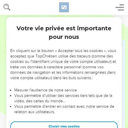
21
et tu diras dans ton cœur : « Qui m’a donné ces fils ? J'étais
privée d’enfants, j'étais stérile. J'étais en exil, mise à l’écart.
Segond 21
Qui les a élevés ? J'étais restée seule. Ceux-ci, où étaient-
Votre vie privée est importante
ils ? »
Esaïe
49
pour nous
22
Voici ce qu’a dit le Seigneur, l'Eternel : Je lèverai ma main
en direction des nations, je dresserai mon étendard pour les
peuples, et ils amèneront tes fils en les tenant dans les bras,
En cliquant sur le bouton « Accepter tous les cookies », vous
acceptez que TopChrétien utilise des traceurs (comme des
ils porteront tes filles sur leurs épaules.
cookies ou l'identifiant unique de votre compte utilisateur) et
23
Des rois seront tes pères adoptifs et leurs princesses tes
traite vos données à caractère personnel (comme vos
nourrices. Ils se prosterneront devant toi, le visage contre
données de navigation et les informations renseignées dans
votre compte utilisateur) dans les buts suivants :
terre, et lécheront la poussière de tes pieds. Ainsi, tu
reconnaîtras que je suis l'Eternel et que ceux qui comptent
Mesurer l'audience de notre service
sur moi ne seront pas couverts de honte.
Vous permettre d'utiliser des services tiers tels que de la
24
vidéo, des cartes du monde…
Arrachera-t-on à un homme fort sa capture ? Les
Vous permettre d'entrer en contact avec notre service de
prisonniers justes s’échapperont-ils ?
relation aux utilisateurs.
25
Voici ce que dit l'Eternel : Les prisonniers de l’homme fort
lui seront arrachés et la capture de l’homme violent
Choisir mes cookies