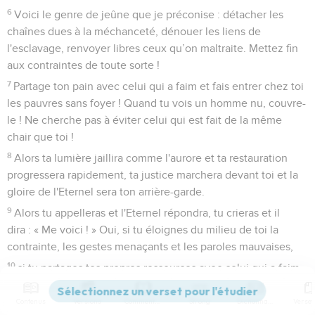
6
Voici le genre de jeûne que je préconise : détacher les
chaînes dues à la méchanceté, dénouer les liens de
l'esclavage, renvoyer libres ceux qu’on maltraite. Mettez fin
aux contraintes de toute sorte !
7
Partage ton pain avec celui qui a faim et fais entrer chez toi
les pauvres sans foyer ! Quand tu vois un homme nu, couvre-
le ! Ne cherche pas à éviter celui qui est fait de la même
chair que toi !
8
Alors ta lumière jaillira comme l'aurore et ta restauration
progressera rapidement, ta justice marchera devant toi et la
gloire de l'Eternel sera ton arrière-garde.
9
Alors tu appelleras et l'Eternel répondra, tu crieras et il
dira : « Me voici ! » Oui, si tu éloignes du milieu de toi la
contrainte, les gestes menaçants et les paroles mauvaises,
10
si tu partages tes propres ressources avec celui qui a faim,
si tu réponds aux besoins de l’opprimé, ta lumière surgira au
milieu des ténèbres et ton obscurité sera pareille à la clarté
Contenus
Versions
Commentaires
Strong
Dictionnaire