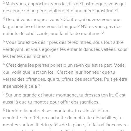
3
Mais vous, approchez-vous ici, fils de l’astrologue, vous qui
descendez d’un père adultère et d’une mère prostituée !
4
De qui vous moquez-vous ? Contre qui ouvrez-vous une
large bouche et tirez-vous la langue ? N'êtes-vous pas des
enfants désobéissants, une famille de menteurs ?
5
Vous brûlez de désir près des térébinthes, sous tout arbre
verdoyant, et vous égorgez les enfants dans les vallées, sous
les fentes des rochers !
6
C'est dans les pierres polies d’un ravin qu’est ta part. Voilà,
oui, voilà quel est ton lot ! C'est en leur honneur que tu
verses des offrandes, que tu offres des sacrifices. Puis-je être
insensible à cela ?
7
Sur une grande et haute montagne, tu dresses ton lit. C'est
aussi là que tu montes pour offrir des sacrifices.
8
Derrière la porte et ses montants, tu as installé ton
amulette. En effet, en cachette de moi tu te déshabilles, tu
montes sur ton lit et tu y fais de la place ; tu fais alliance avec