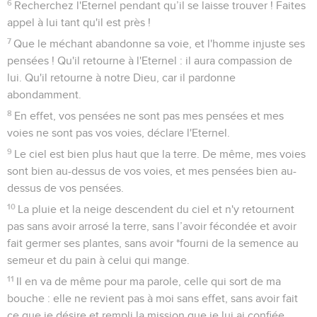
6
Recherchez l'Eternel pendant qu’il se laisse trouver ! Faites
appel à lui tant qu'il est près !
7
Que le méchant abandonne sa voie, et l'homme injuste ses
pensées ! Qu'il retourne à l'Eternel : il aura compassion de
lui. Qu'il retourne à notre Dieu, car il pardonne
abondamment.
8
En effet, vos pensées ne sont pas mes pensées et mes
voies ne sont pas vos voies, déclare l'Eternel.
9
Le ciel est bien plus haut que la terre. De même, mes voies
sont bien au-dessus de vos voies, et mes pensées bien au-
dessus de vos pensées.
10
La pluie et la neige descendent du ciel et n'y retournent
pas sans avoir arrosé la terre, sans l’avoir fécondée et avoir
fait germer ses plantes, sans avoir *fourni de la semence au
semeur et du pain à celui qui mange.
11
Il en va de même pour ma parole, celle qui sort de ma
bouche : elle ne revient pas à moi sans effet, sans avoir fait
ce que je désire et rempli la mission que je lui ai confiée.