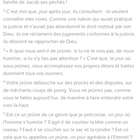
famille de Jacob ses péchés !
2
C’est moi que, jour après jour, ils consultent : ils veulent
connaître mes voies. Comme une nation qui aurait pratiqué
la justice et n'aurait pas abandonné le droit institué par son
Dieu, ils me réclament des jugements conformes à la justice,
ils désirent se rapprocher de Dieu.
3
« A quoi nous sert-il de jeûner, si tu ne le vois pas, de nous
humilier, si tu n'y fais pas attention ? » C’est que, le jour où
vous jeûnez, vous accomplissez vos propres désirs et traitez
durement tous vos ouvriers.
4
Votre jeûne débouche sur des procès et des disputes, sur
de méchants coups de poing. Vous ne jeûnez pas, comme
vous le faites aujourd’hui, de manière à faire entendre votre
voix là-haut.
5
Est-ce un jeûne de ce genre que je préconise, un jour où
l'homme s’humilie ? S’agit-il de courber la tête comme un
roseau ? Faut-il se coucher sur le sac et la cendre ? Est-ce
cela que tu appelles un jeûne, un jour agréable à l'Eternel ?