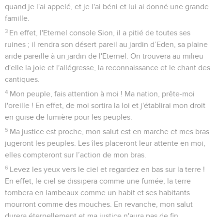
quand je l'ai appelé, et je l'ai béni et lui ai donné une grande
famille.
3
En effet, l'Eternel console Sion, il a pitié de toutes ses
ruines ; il rendra son désert pareil au jardin d’Eden, sa plaine
aride pareille à un jardin de l'Eternel. On trouvera au milieu
d'elle la joie et l'allégresse, la reconnaissance et le chant des
cantiques.
4
Mon peuple, fais attention à moi ! Ma nation, prête-moi
l'oreille ! En effet, de moi sortira la loi et j'établirai mon droit
en guise de lumière pour les peuples.
5
Ma justice est proche, mon salut est en marche et mes bras
jugeront les peuples. Les îles placeront leur attente en moi,
elles compteront sur l’action de mon bras.
6
Levez les yeux vers le ciel et regardez en bas sur la terre !
En effet, le ciel se dissipera comme une fumée, la terre
tombera en lambeaux comme un habit et ses habitants
mourront comme des mouches. En revanche, mon salut
durera éternellement et ma justice n'aura pas de fin.