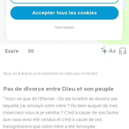
s’échappera. J’accuserai moi-même tes accusateurs et je
sauverai moi-même tes fils.
Accepter tous les cookies
26
Je ferai manger leur propre chair à tes oppresseurs, ils
s'enivreront avec leur propre sang comme si c’était du vin
Tout refuser
nouveau et tous reconnaîtront que je suis l'Eternel, ton
sauveur, celui qui te rachète, le Dieu puissant de Jacob.
Esaïe
50
Seuls les Évangiles sont disponibles en vidéo pour le moment.
Pas de divorce entre Dieu et son peuple
1
Voici ce que dit l'Eternel : Où est la lettre de divorce par
laquelle j'ai renvoyé votre mère ? Ou bien auquel de mes
créanciers vous ai-je vendus ? C'est à cause de vos fautes
que vous avez été vendus et c'est à cause de vos
transgressions que votre mère a été renvoyée.