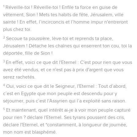
1
Réveille-toi ! Réveille-toi ! Enfile ta force en guise de
vêtement, Sion ! Mets tes habits de fête, Jérusalem, ville
sainte ! En effet, l’incirconcis et l’homme impur n'entreront
plus chez toi.
2
Secoue ta poussière, lève-toi et reprends ta place,
Jérusalem ! Détache les chaînes qui enserrent ton cou, toi la
déportée, fille de Sion !
3
En effet, voici ce que dit l'Eternel : C'est pour rien que vous
avez été vendus, et ce n'est pas à prix d'argent que vous
serez rachetés.
4
Oui, voici ce que dit le Seigneur, l'Eternel : Tout d’abord,
c’est en Egypte que mon peuple est descendu pour y
séjourner, puis c’est l'Assyrien qui l’a exploité sans raison.
5
Et maintenant, quel intérêt ai-je à voir mon peuple capturé
pour rien ? déclare l'Eternel. Ses tyrans poussent des cris,
déclare l'Eternel, et *constamment, à longueur de journée,
mon nom est blasphémé.