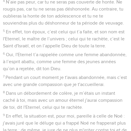
4
N’aie pas peur, car tu ne seras pas couverte de honte. Ne
rougis pas, car tu ne seras pas déshonorée. Au contraire, tu
oublieras la honte de ton adolescence et tu ne te
souviendras plus du déshonneur de ta période de veuvage.
5
En effet, ton époux, c’est celui qui t’a faite, et son nom est
l'Eternel, le maître de l’univers ; celui qui te rachète, c’est le
Saint d'Israël, et on l’appelle Dieu de toute la terre.
6
Oui, l'Eternel t’a rappelée comme une femme abandonnée,
à l’esprit abattu, comme une femme des jeunes années
qu’on a rejetée, dit ton Dieu.
7
Pendant un court moment je t'avais abandonnée, mais c’est
avec une grande compassion que je t'accueillerai.
8
Dans un débordement de colère, je m’étais un instant
caché à toi, mais avec un amour éternel j'aurai compassion
de toi, dit l'Eternel, celui qui te rachète.
9
En effet, la situation est, pour moi, pareille à celle de Noé :
j'avais juré que le déluge qui a frappé Noé ne frapperait plus
la terre ; de même, je jure de ne plus m'irriter contre toi et de