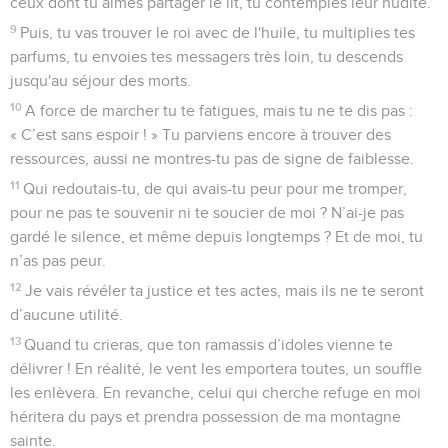
ceux dont tu aimes partager le lit, tu contemples leur nudité.
9
Puis, tu vas trouver le roi avec de l'huile, tu multiplies tes
parfums, tu envoies tes messagers très loin, tu descends
jusqu'au séjour des morts.
10
A force de marcher tu te fatigues, mais tu ne te dis pas :
« C’est sans espoir ! » Tu parviens encore à trouver des
ressources, aussi ne montres-tu pas de signe de faiblesse.
11
Qui redoutais-tu, de qui avais-tu peur pour me tromper,
pour ne pas te souvenir ni te soucier de moi ? N’ai-je pas
gardé le silence, et même depuis longtemps ? Et de moi, tu
n’as pas peur.
12
Je vais révéler ta justice et tes actes, mais ils ne te seront
d’aucune utilité.
13
Quand tu crieras, que ton ramassis d’idoles vienne te
délivrer ! En réalité, le vent les emportera toutes, un souffle
les enlèvera. En revanche, celui qui cherche refuge en moi
héritera du pays et prendra possession de ma montagne
sainte.