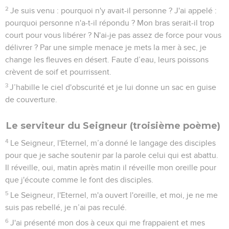
2
Je suis venu : pourquoi n'y avait-il personne ? J'ai appelé :
pourquoi personne n'a-t-il répondu ? Mon bras serait-il trop
court pour vous libérer ? N'ai-je pas assez de force pour vous
délivrer ? Par une simple menace je mets la mer à sec, je
change les fleuves en désert. Faute d’eau, leurs poissons
crèvent de soif et pourrissent.
3
J’habille le ciel d'obscurité et je lui donne un sac en guise
de couverture.
Le serviteur du Seigneur (troisième poème)
4
Le Seigneur, l'Eternel, m’a donné le langage des disciples
pour que je sache soutenir par la parole celui qui est abattu.
Il réveille, oui, matin après matin il réveille mon oreille pour
que j'écoute comme le font des disciples.
5
Le Seigneur, l'Eternel, m'a ouvert l'oreille, et moi, je ne me
suis pas rebellé, je n’ai pas reculé.
6
J'ai présenté mon dos à ceux qui me frappaient et mes