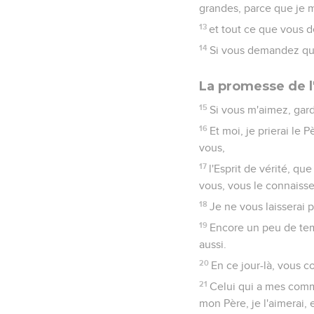
grandes, parce que je m
13
et tout ce que vous de
14
Si vous demandez que
La promesse de l'
15
Si vous m'aimez, g
16
Et moi, je prierai le
vous,
17
l'Esprit de vérité, qu
vous, vous le connaissez
18
Je ne vous laisserai p
19
Encore un peu de temp
aussi.
20
En ce jour-là, vous c
21
Celui qui a mes comma
mon Père, je l'aimerai, e