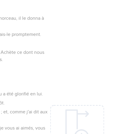
morceau, il le donna à
fais-le promptement.
: Achète ce dont nous
s.
 a été glorifié en lui.
ôt.
 et, comme j'ai dit aux
e vous ai aimés, vous