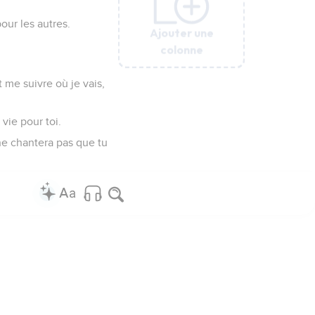
our les autres.
Ajouter une
Ajouter une
Ajouter une
Ajouter une
Ajouter une
Ajouter une
colonne
colonne
colonne
colonne
colonne
colonne
 me suivre où je vais,
vie pour toi.
 ne chantera pas que tu