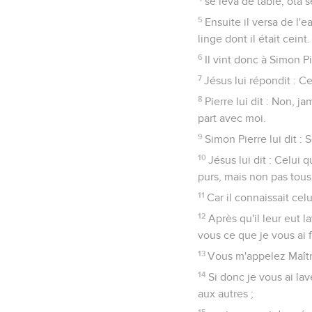
se leva de table, ôta s
5
Ensuite il versa de l'e
linge dont il était ceint.
6
Il vint donc à Simon Pie
7
Jésus lui répondit : C
8
Pierre lui dit : Non, j
part avec moi.
9
Simon Pierre lui dit :
10
Jésus lui dit : Celui 
purs, mais non pas tous
11
Car il connaissait celu
12
Après qu'il leur eut l
vous ce que je vous ai f
13
Vous m'appelez Maître 
14
Si donc je vous ai lav
aux autres ;
15