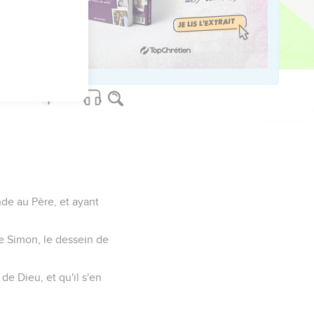
ême ce que je dois dire
je dis, je les dis comme
de au Père, et ayant
de Simon, le dessein de
de Dieu, et qu'il s'en