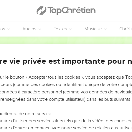
ux ; et il a endurci leur coeur, De peur qu'ils ne voient des yeux
onvertissent, et que je ne les guérisse.
rsqu'il vit sa gloire, et qu'il parla de lui.
 les chefs, plusieurs crurent en lui ; mais, à cause des pharisien
éos
Audios
Textes
Musique
Chrét
nte d'être exclus de la synagogue.
loire des hommes plus que la gloire de Dieu.
Segond 1910
la parole de Jésus
re vie privée est importante pour 
é : Celui qui croit en moi croit, non pas en moi, mais en celui qui
voit celui qui m'a envoyé.
sur le bouton « Accepter tous les cookies », vous acceptez que T
traceurs (comme des cookies ou l'identifiant unique de votre compte 
une lumière dans le monde, afin que quiconque croit en moi ne
s données à caractère personnel (comme vos données de navigatio
 renseignées dans votre compte utilisateur) dans les buts suivants 
es paroles et ne les garde point, ce n'est pas moi qui le juge ; 
ais pour sauver le monde.
audience de notre service
et qui ne reçoit pas mes paroles a son juge ; la parole que j'ai ann
ttre d'utiliser des services tiers tels que de la vidéo, des cartes
ttre d'entrer en contact avec notre service de relation aux utilisat