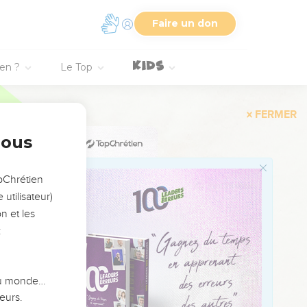
, Qu'ils ne comprennent
Faire un don
s, ils n'en faisaient
ien ?
Le Top
nous
 m'a envoyé ;
opChrétien
utilisateur)
 demeure pas dans les
n et les
:
car je suis venu non
oncée, c'est elle qui le
 du monde…
eurs.