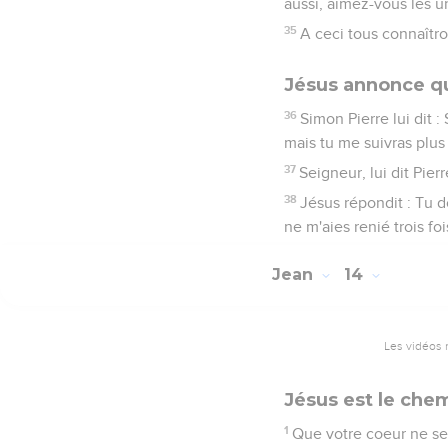
aussi, aimez-vous les un
35
A ceci tous connaîtro
Jésus annonce qu
36
Simon Pierre lui dit 
mais tu me suivras plus 
37
Seigneur, lui dit Pie
38
Jésus répondit : Tu do
ne m'aies renié trois foi
Jean
14
Les vidéos 
Jésus est le che
1
Que votre coeur ne se