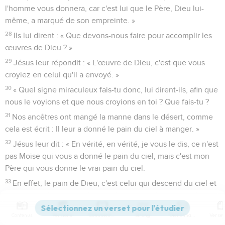
l'homme vous donnera, car c'est lui que le Père, Dieu lui-
même, a marqué de son empreinte. »
28
Ils lui dirent : « Que devons-nous faire pour accomplir les
œuvres de Dieu ? »
29
Jésus leur répondit : « L'œuvre de Dieu, c'est que vous
croyiez en celui qu'il a envoyé. »
30
« Quel signe miraculeux fais-tu donc, lui dirent-ils, afin que
nous le voyions et que nous croyions en toi ? Que fais-tu ?
31
Nos ancêtres ont mangé la manne dans le désert, comme
cela est écrit : Il leur a donné le pain du ciel à manger. »
32
Jésus leur dit : « En vérité, en vérité, je vous le dis, ce n'est
pas Moïse qui vous a donné le pain du ciel, mais c'est mon
Père qui vous donne le vrai pain du ciel.
33
En effet, le pain de Dieu, c'est celui qui descend du ciel et
qui donne la vie au monde. »
34
Ils lui dirent alors : « Seigneur, donne-nous toujours ce
Contenus
Versions
Commentaires
Strong
Dictionnaire
pain-là ! »