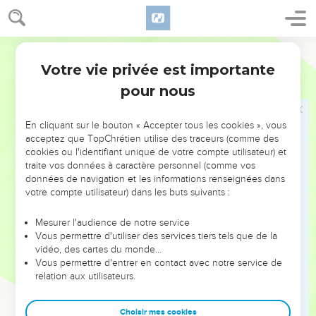
Philippe et Nathanaël
43
Le lendemain, Jésus décida de se rendre en Galilée. Il
Segond 21
rencontra Philippe et lui dit : « Suis-moi. »
Votre vie privée est importante
Jean
1
44
Philippe était de Bethsaïda, la ville d'André et de Pierre.
pour nous
45
Philippe rencontra Nathanaël et lui dit : « Nous avons
trouvé celui que Moïse a décrit dans la loi et dont les
En cliquant sur le bouton « Accepter tous les cookies », vous
prophètes ont parlé : Jésus de Nazareth, fils de Joseph. »
acceptez que TopChrétien utilise des traceurs (comme des
46
cookies ou l'identifiant unique de votre compte utilisateur) et
Nathanaël lui dit : « Peut-il sortir quelque chose de bon de
traite vos données à caractère personnel (comme vos
Nazareth ? » Philippe lui répondit : « Viens et vois. »
données de navigation et les informations renseignées dans
47
Jésus vit Nathanaël s'approcher de lui et dit de lui : « Voici
votre compte utilisateur) dans les buts suivants :
vraiment un Israélite en qui il n'y a pas de ruse. »
Mesurer l'audience de notre service
48
« D'où me connais-tu ? » lui dit Nathanaël. Jésus lui
Vous permettre d'utiliser des services tiers tels que de la
répondit : « Avant que Philippe t'appelle, quand tu étais sous
vidéo, des cartes du monde…
Vous permettre d'entrer en contact avec notre service de
le figuier, je t'ai vu. »
relation aux utilisateurs.
49
Nathanaël répondit : « Maître, tu es le Fils de Dieu, tu es le
roi d'Israël. »
Choisir mes cookies