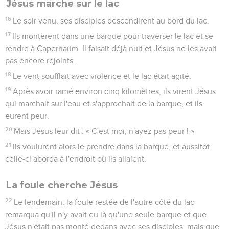
Jésus marche sur le lac
16
Le soir venu, ses disciples descendirent au bord du lac.
17
Ils montèrent dans une barque pour traverser le lac et se
rendre à Capernaüm. Il faisait déjà nuit et Jésus ne les avait
pas encore rejoints.
18
Le vent soufflait avec violence et le lac était agité.
19
Après avoir ramé environ cinq kilomètres, ils virent Jésus
qui marchait sur l'eau et s'approchait de la barque, et ils
eurent peur.
20
Mais Jésus leur dit : « C'est moi, n'ayez pas peur ! »
21
Ils voulurent alors le prendre dans la barque, et aussitôt
celle-ci aborda à l'endroit où ils allaient.
La foule cherche Jésus
22
Le lendemain, la foule restée de l'autre côté du lac
remarqua qu'il n'y avait eu là qu'une seule barque et que
Jésus n'était pas monté dedans avec ses disciples, mais que