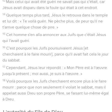
13
Mais celui qui avait été guéri ne savait pas qui c'était, car
Jésus avait disparu dans la foule qui était à cet endroit.
14
Quelque temps plus tard, Jésus le retrouva dans le temple
et lui dit : « Te voilà guéri. Ne pèche plus, de peur qu'il ne
t'arrive quelque chose de pire. »
15
Cet homme s'en alla annoncer aux Juifs que c'était Jésus
qui l'avait guéri.
16
C'est pourquoi les Juifs poursuivaient Jésus [et
cherchaient à le faire mourir], parce qu'il avait fait cela le jour
du sabbat.
17
Cependant, Jésus leur répondit : « Mon Père est à l'œuvre
jusqu'à présent ; moi aussi, je suis à l'œuvre. »
18
Voilà pourquoi les Juifs cherchaient encore plus à le faire
mourir : parce que non seulement il violait le sabbat, mais il
appelait aussi Dieu son propre Père, se faisant lui-même égal
à Dieu.
L'autorité du Fils de Dieu