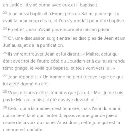
en Judée ; il y séjourna avec eux et il baptisait.
23
Jean aussi baptisait à Enon, près de Salim, parce qu'il y
avait là beaucoup d'eau, et l'on s'y rendait pour être baptisé.
24
En effet, Jean n'avait pas encore été mis en prison.
25
Or, une discussion surgit entre les disciples de Jean et un
Juif au sujet de la purification.
26
Ils vinrent trouver Jean et lui dirent : « Maître, celui qui
était avec toi de l'autre côté du Jourdain et à qui tu as rendu
témoignage, le voilà qui baptise, et tous vont vers lui. »
27
Jean répondit : « Un homme ne peut recevoir que ce qui
lui a été donné du ciel.
28
Vous-mêmes m'êtes témoins que j'ai dit : ‘Moi, je ne suis
pas le Messie, mais j'ai été envoyé devant lui.’
29
Celui qui a la mariée, c'est le marié, mais l'ami du marié,
qui se tient là et qui l'entend, éprouve une grande joie à
cause de la voix du marié. Ainsi donc, cette joie qui est la
mienne est parfaite.