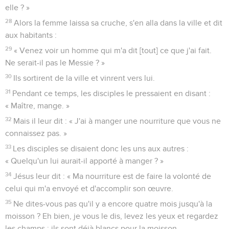
elle ? »
28
Alors la femme laissa sa cruche, s'en alla dans la ville et dit
aux habitants :
29
« Venez voir un homme qui m'a dit [tout] ce que j'ai fait.
Ne serait-il pas le Messie ? »
30
Ils sortirent de la ville et vinrent vers lui.
31
Pendant ce temps, les disciples le pressaient en disant :
« Maître, mange. »
32
Mais il leur dit : « J'ai à manger une nourriture que vous ne
connaissez pas. »
33
Les disciples se disaient donc les uns aux autres :
« Quelqu'un lui aurait-il apporté à manger ? »
34
Jésus leur dit : « Ma nourriture est de faire la volonté de
celui qui m'a envoyé et d'accomplir son œuvre.
35
Ne dites-vous pas qu'il y a encore quatre mois jusqu'à la
moisson ? Eh bien, je vous le dis, levez les yeux et regardez
les champs : ils sont déjà blancs pour la moisson.