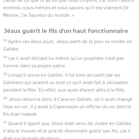
cause de ce que tu as dit que nous croyons, car nous l'avons
entendu nous-mêmes et nous savons qu'il est vraiment [le
Messie, ] le Sauveur du monde. »
Jésus guérit le fils d'un haut fonctionnaire
43
Après ces deux jours, Jésus partit de là pour se rendre en
Galilée,
44
car il avait déclaré lui-même qu'un prophète n'est pas
honoré dans sa propre patrie.
45
Lorsqu'il arriva en Galilée, il fut bien accueilli par les
Galiléens qui avaient vu tout ce qu'il avait fait à Jérusalem
pendant la fête. En effet, eux aussi étaient allés à la fête.
46
Jésus retourna donc à Cana en Galilée, où il avait changé
l'eau en vin. Il y avait à Capernaüm un officier du roi dont le
fils était malade.
47
Quand il apprit que Jésus était venu de Judée en Galilée,
il alla le trouver et le pria de descendre guérir son fils, car il
était sur le point de mourir.