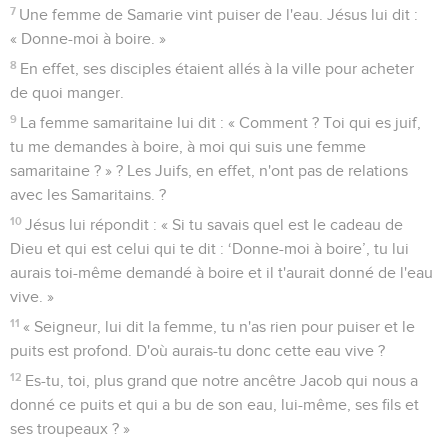
7
Une femme de Samarie vint puiser de l'eau. Jésus lui dit :
« Donne-moi à boire. »
8
En effet, ses disciples étaient allés à la ville pour acheter
de quoi manger.
9
La femme samaritaine lui dit : « Comment ? Toi qui es juif,
tu me demandes à boire, à moi qui suis une femme
samaritaine ? » ? Les Juifs, en effet, n'ont pas de relations
avec les Samaritains. ?
10
Jésus lui répondit : « Si tu savais quel est le cadeau de
Dieu et qui est celui qui te dit : ‘Donne-moi à boire’, tu lui
aurais toi-même demandé à boire et il t'aurait donné de l'eau
vive. »
11
« Seigneur, lui dit la femme, tu n'as rien pour puiser et le
puits est profond. D'où aurais-tu donc cette eau vive ?
12
Es-tu, toi, plus grand que notre ancêtre Jacob qui nous a
donné ce puits et qui a bu de son eau, lui-même, ses fils et
ses troupeaux ? »