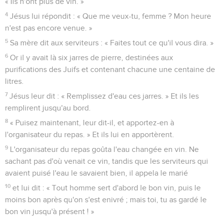
« Ils n'ont plus de vin. »
4
Jésus lui répondit : « Que me veux-tu, femme ? Mon heure
n'est pas encore venue. »
5
Sa mère dit aux serviteurs : « Faites tout ce qu'il vous dira. »
6
Or il y avait là six jarres de pierre, destinées aux
purifications des Juifs et contenant chacune une centaine de
litres.
7
Jésus leur dit : « Remplissez d'eau ces jarres. » Et ils les
remplirent jusqu'au bord.
8
« Puisez maintenant, leur dit-il, et apportez-en à
l'organisateur du repas. » Et ils lui en apportèrent.
9
L'organisateur du repas goûta l'eau changée en vin. Ne
sachant pas d'où venait ce vin, tandis que les serviteurs qui
avaient puisé l'eau le savaient bien, il appela le marié
10
et lui dit : « Tout homme sert d'abord le bon vin, puis le
moins bon après qu'on s'est enivré ; mais toi, tu as gardé le
bon vin jusqu'à présent ! »