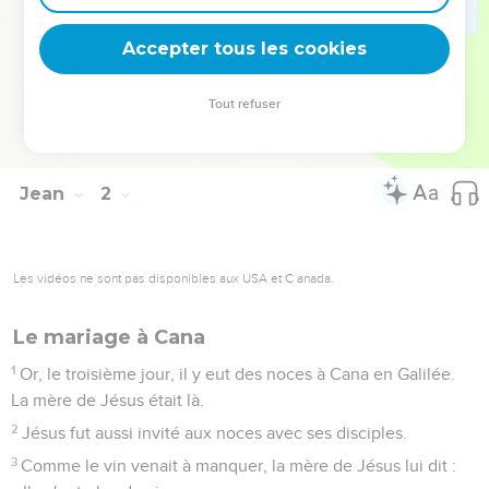
50
Jésus lui répondit : « Parce que je t'ai dit que je t'ai vu
sous le figuier, tu crois ? Tu verras de plus grandes choses
Accepter tous les cookies
que celles-ci. »
51
Il ajouta : « En vérité, en vérité, je vous le dis, vous verrez
Tout refuser
[désormais] le ciel ouvert et les anges de Dieu monter et
descendre au-dessus du Fils de l'homme. »
Jean
2
Les vidéos ne sont pas disponibles aux USA et C anada.
Le mariage à Cana
1
Or, le troisième jour, il y eut des noces à Cana en Galilée.
La mère de Jésus était là.
2
Jésus fut aussi invité aux noces avec ses disciples.
3
Comme le vin venait à manquer, la mère de Jésus lui dit :