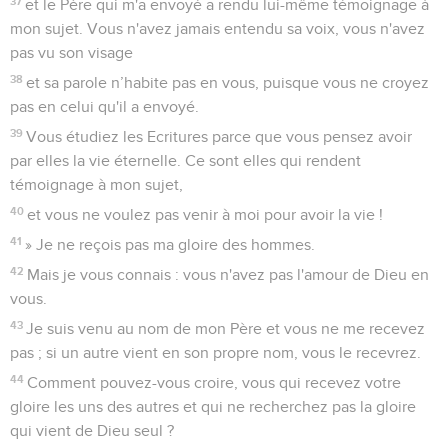
37
et le Père qui m'a envoyé a rendu lui-même témoignage à
mon sujet. Vous n'avez jamais entendu sa voix, vous n'avez
pas vu son visage
38
et sa parole n’habite pas en vous, puisque vous ne croyez
pas en celui qu'il a envoyé.
39
Vous étudiez les Ecritures parce que vous pensez avoir
par elles la vie éternelle. Ce sont elles qui rendent
témoignage à mon sujet,
40
et vous ne voulez pas venir à moi pour avoir la vie !
41
» Je ne reçois pas ma gloire des hommes.
42
Mais je vous connais : vous n'avez pas l'amour de Dieu en
vous.
43
Je suis venu au nom de mon Père et vous ne me recevez
pas ; si un autre vient en son propre nom, vous le recevrez.
44
Comment pouvez-vous croire, vous qui recevez votre
gloire les uns des autres et qui ne recherchez pas la gloire
qui vient de Dieu seul ?