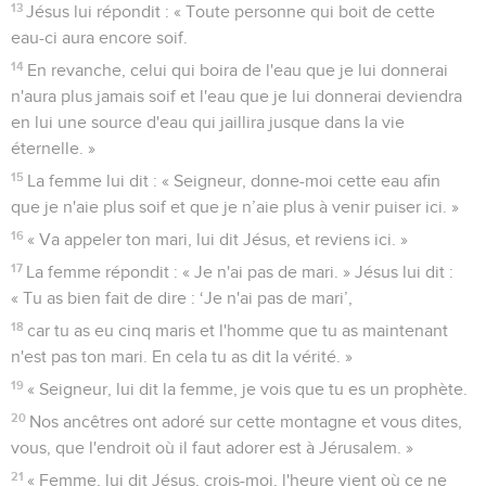
13
Jésus lui répondit : « Toute personne qui boit de cette
eau-ci aura encore soif.
14
En revanche, celui qui boira de l'eau que je lui donnerai
n'aura plus jamais soif et l'eau que je lui donnerai deviendra
en lui une source d'eau qui jaillira jusque dans la vie
éternelle. »
15
La femme lui dit : « Seigneur, donne-moi cette eau afin
que je n'aie plus soif et que je n’aie plus à venir puiser ici. »
16
« Va appeler ton mari, lui dit Jésus, et reviens ici. »
17
La femme répondit : « Je n'ai pas de mari. » Jésus lui dit :
« Tu as bien fait de dire : ‘Je n'ai pas de mari’,
18
car tu as eu cinq maris et l'homme que tu as maintenant
n'est pas ton mari. En cela tu as dit la vérité. »
19
« Seigneur, lui dit la femme, je vois que tu es un prophète.
20
Nos ancêtres ont adoré sur cette montagne et vous dites,
vous, que l'endroit où il faut adorer est à Jérusalem. »
21
« Femme, lui dit Jésus, crois-moi, l'heure vient où ce ne