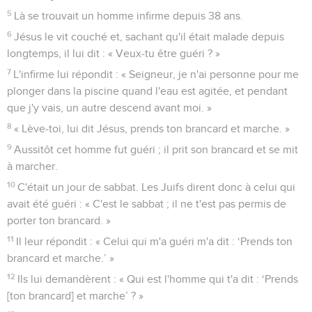
5
Là se trouvait un homme infirme depuis 38 ans.
6
Jésus le vit couché et, sachant qu'il était malade depuis
longtemps, il lui dit : « Veux-tu être guéri ? »
7
L'infirme lui répondit : « Seigneur, je n'ai personne pour me
plonger dans la piscine quand l'eau est agitée, et pendant
que j'y vais, un autre descend avant moi. »
8
« Lève-toi, lui dit Jésus, prends ton brancard et marche. »
9
Aussitôt cet homme fut guéri ; il prit son brancard et se mit
à marcher.
10
C'était un jour de sabbat. Les Juifs dirent donc à celui qui
avait été guéri : « C'est le sabbat ; il ne t'est pas permis de
porter ton brancard. »
11
Il leur répondit : « Celui qui m'a guéri m'a dit : ‘Prends ton
brancard et marche.’ »
12
Ils lui demandèrent : « Qui est l'homme qui t'a dit : ‘Prends
[ton brancard] et marche’ ? »