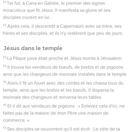
11
Tel fut, à Cana en Galilée, le premier des signes
miraculeux que fit Jésus. Il manifesta sa gloire et ses
disciples crurent en lui.
12
Après cela, il descendit à Capernaüm avec sa mère, ses
frères et ses disciples, et ils n'y restèrent que peu de jours.
Jésus dans le temple
13
La Pâque juive était proche et Jésus monta à Jérusalem.
14
Il trouva les vendeurs de bœufs, de brebis et de pigeons
ainsi que les changeurs de monnaie installés dans le temple.
15
Alors il fit un fouet avec des cordes et les chassa tous du
temple, ainsi que les brebis et les bœufs. Il dispersa la
monnaie des changeurs et renversa leurs tables.
16
Et il dit aux vendeurs de pigeons : « Enlevez cela d'ici, ne
faites pas de la maison de mon Père une maison de
commerce. »
17
Ses disciples se souvinrent qu'il est écrit : Le zèle de ta