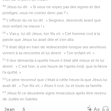
48
Jésus lui dit : « Si vous ne voyez pas des signes et des
prodiges, vous ne croirez donc pas ? »
49
L'officier du roi lui dit : « Seigneur, descends avant que
mon enfant ne meure ! »
50
« Vas-y, lui dit Jésus, ton fils vit. » Cet homme crut à la
parole que Jésus lui avait dite et s'en alla.
51
Il était déjà en train de redescendre lorsque ses serviteurs
vinrent à sa rencontre et lui dirent : « Ton enfant vit. »
52
Il leur demanda à quelle heure il était allé mieux et ils lui
dirent : « C’est hier, à une heure de l'après-midi, que la fièvre
l'a quitté. »
53
Le père reconnut que c'était à cette heure-là que Jésus lui
avait dit : « Ton fils vit. » Alors il crut, lui et toute sa famille.
54
Jésus fit ce deuxième signe miraculeux après être revenu
de Judée en Galilée.
Jean
5