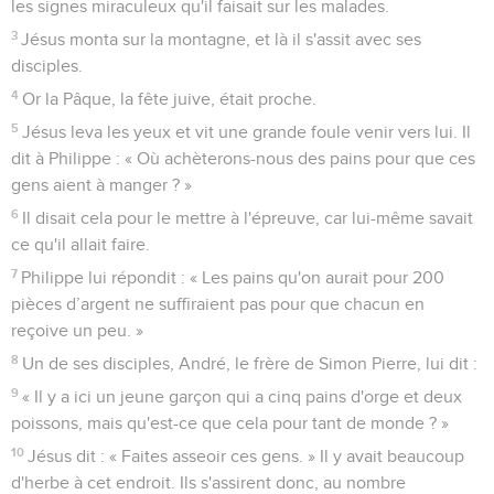
les signes miraculeux qu'il faisait sur les malades.
3
Jésus monta sur la montagne, et là il s'assit avec ses
disciples.
4
Or la Pâque, la fête juive, était proche.
5
Jésus leva les yeux et vit une grande foule venir vers lui. Il
dit à Philippe : « Où achèterons-nous des pains pour que ces
gens aient à manger ? »
6
Il disait cela pour le mettre à l'épreuve, car lui-même savait
ce qu'il allait faire.
7
Philippe lui répondit : « Les pains qu'on aurait pour 200
pièces d’argent ne suffiraient pas pour que chacun en
reçoive un peu. »
8
Un de ses disciples, André, le frère de Simon Pierre, lui dit :
9
« Il y a ici un jeune garçon qui a cinq pains d'orge et deux
poissons, mais qu'est-ce que cela pour tant de monde ? »
10
Jésus dit : « Faites asseoir ces gens. » Il y avait beaucoup
d'herbe à cet endroit. Ils s'assirent donc, au nombre