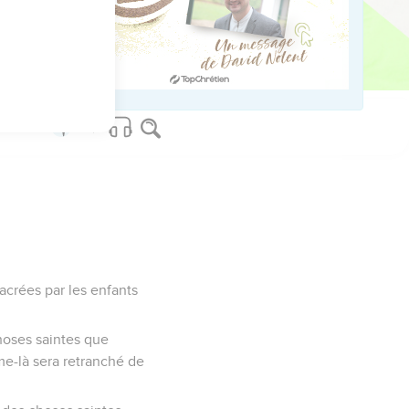
corporel ; il ne
sacrées par les enfants
hoses saintes que
mme-là sera retranché de