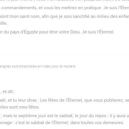
commandements, et vous les mettrez en pratique. Je suis l'Éter
int mon saint nom, afin que je sois sanctifié au milieu des enfant
ifie,
rtir du pays d'Égypte pour être votre Dieu. Je suis l'Éternel.
vangiles sont disponibles en vidéo pour le moment.
 et dit :
aël, et tu leur diras : Les fêtes de l'Éternel, que vous publierez, 
lles sont mes fêtes.
s ; mais le septième jour est le sabbat, le jour du repos : il y aur
rage : c'est le sabbat de l'Éternel, dans toutes vos demeures.