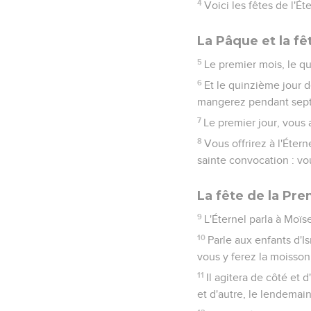
4
Voici les fêtes de l'É
La Pâque et la fê
5
Le premier mois, le qu
6
Et le quinzième jour d
mangerez pendant sept 
7
Le premier jour, vous
8
Vous offrirez à l'Éter
sainte convocation : vo
La fête de la Pr
9
L'Éternel parla à Moïse,
10
Parle aux enfants d'I
vous y ferez la moisson
11
Il agitera de côté et d
et d'autre, le lendemai