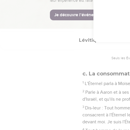
23
Mais il n'ira point ver
profanera point mes sanct
24
C'est ainsi que parla 
Lévitique
22
Seuls les É
c. La consommati
1
L'Éternel parla à Moïse,
2
Parle à Aaron et à ses
d'Israël, et qu'ils ne p
3
Dis-leur : Tout homme
consacrent à l'Éternel l
devant moi. Je suis l'Ét
4