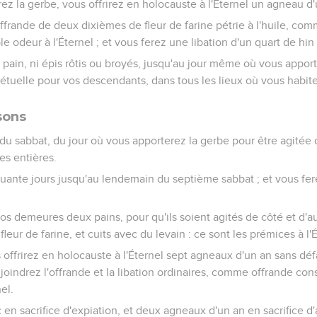
rez la gerbe, vous offrirez en holocauste à l'Éternel un agneau d'
ffrande de deux dixièmes de fleur de farine pétrie à l'huile, c
le odeur à l'Éternel ; et vous ferez une libation d'un quart de hin
ain, ni épis rôtis ou broyés, jusqu'au jour même où vous apporte
pétuelle pour vos descendants, dans tous les lieux où vous habit
sons
u sabbat, du jour où vous apporterez la gerbe pour être agitée d
s entières.
ante jours jusqu'au lendemain du septième sabbat ; et vous fere
 demeures deux pains, pour qu'ils soient agités de côté et d'autr
eur de farine, et cuits avec du levain : ce sont les prémices à l'É
 offrirez en holocauste à l'Éternel sept agneaux d'un an sans dé
 joindrez l'offrande et la libation ordinaires, comme offrande co
el.
 en sacrifice d'expiation, et deux agneaux d'un an en sacrifice d'