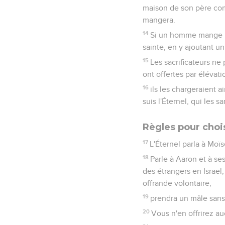
maison de son père com
mangera.
14
Si un homme mange inv
sainte, en y ajoutant u
15
Les sacrificateurs ne 
ont offertes par élévatio
16
ils les chargeraient 
suis l'Éternel, qui les sa
Règles pour chois
17
L'Éternel parla à Moïse
18
Parle à Aaron et à ses
des étrangers en Israël
offrande volontaire,
19
prendra un mâle sans 
20
Vous n'en offrirez au