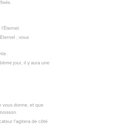
fixés.
l'Éternel.
'Éternel ; vous
ile.
tième jour, il y aura une
je vous donne, et que
 moisson.
icateur l'agitera de côté