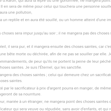
 d'Aaron, qui aura la lèpre ou une gonorrhée, ne mangera point
ur. Il en sera de même pour celui qui touchera une personne souill
 aura une pollution,
ra un reptile et en aura été souillé, ou un homme atteint d'une 
 choses sera impur jusqu'au soir ; il ne mangera pas des choses s
eil, il sera pur, et il mangera ensuite des choses saintes, car c'es
une bête morte ou déchirée, afin de ne pas se souiller par elle. Je
ommandements, de peur qu'ils ne portent la peine de leur péché 
oses saintes. Je suis l'Éternel, qui les sanctifie.
ngera des choses saintes ; celui qui demeure chez un sacrificat
oses saintes.
é par le sacrificateur à prix d'argent pourra en manger, de même
ngeront de sa nourriture.
ateur, mariée à un étranger, ne mangera point des choses saintes o
rificateur qui sera veuve ou répudiée, sans avoir d'enfants, et qui 