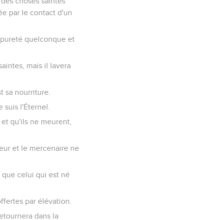
 des choses saintes
ée par le contact d'un
impureté quelconque et
aintes, mais il lavera
t sa nourriture.
 suis l'Éternel.
et qu'ils ne meurent,
eur et le mercenaire ne
 que celui qui est né
ffertes par élévation.
retournera dans la