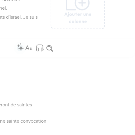
nel.
Ajouter une
Ajouter une
Ajouter une
Ajouter une
Ajouter une
s d'Israël. Je suis
colonne
colonne
colonne
colonne
colonne
seront de saintes
a une sainte convocation.