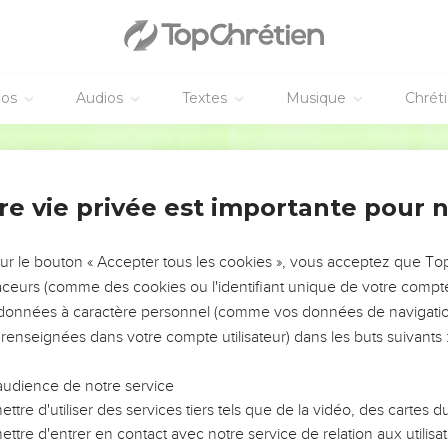
 veuve, ni une femme répudiée, ni une femme déshonorée ou prost
 parmi son peuple.
t sa postérité parmi son peuple ; car je suis l'Éternel, qui le sanct
éos
Audios
Textes
Musique
Chrét
ement au sacerdoce
Segond 1910
, et dit :
 : Tout homme de ta race et parmi tes descendants, qui aura un dé
re vie privée est importante pour 
offrir l'aliment de son Dieu.
un défaut corporel ne pourra s'approcher : un homme aveugle, b
sur le bouton « Accepter tous les cookies », vous acceptez que T
longé ;
traceurs (comme des cookies ou l'identifiant unique de votre compte 
racture au pied ou à la main ;
s données à caractère personnel (comme vos données de navigatio
 renseignées dans votre compte utilisateur) dans les buts suivants 
le, ayant une tache à l'oeil, la gale, une dartre, ou les testicul
 du sacrificateur Aaron, qui aura un défaut corporel, ne s'approc
audience de notre service
consumés par le feu ; il a un défaut corporel : il ne s'approchera po
ttre d'utiliser des services tiers tels que de la vidéo, des cartes
ttre d'entrer en contact avec notre service de relation aux utilisat
iment de son Dieu, des choses très saintes et des choses saintes.