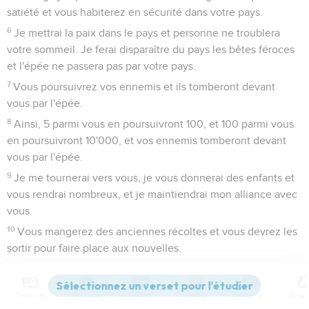
satiété et vous habiterez en sécurité dans votre pays.
6
Je mettrai la paix dans le pays et personne ne troublera
votre sommeil. Je ferai disparaître du pays les bêtes féroces
et l'épée ne passera pas par votre pays.
7
Vous poursuivrez vos ennemis et ils tomberont devant
vous par l'épée.
8
Ainsi, 5 parmi vous en poursuivront 100, et 100 parmi vous
en poursuivront 10'000, et vos ennemis tomberont devant
vous par l'épée.
9
Je me tournerai vers vous, je vous donnerai des enfants et
vous rendrai nombreux, et je maintiendrai mon alliance avec
vous.
10
Vous mangerez des anciennes récoltes et vous devrez les
sortir pour faire place aux nouvelles.
11
*J'établirai mon habitation au milieu de vous et je ne
montrerai pas de dégoût envers vous.
Contenus
Versions
Commentaires
Strong
Dictionnaire
12
Je marcherai au milieu de vous, je serai votre Dieu et vous