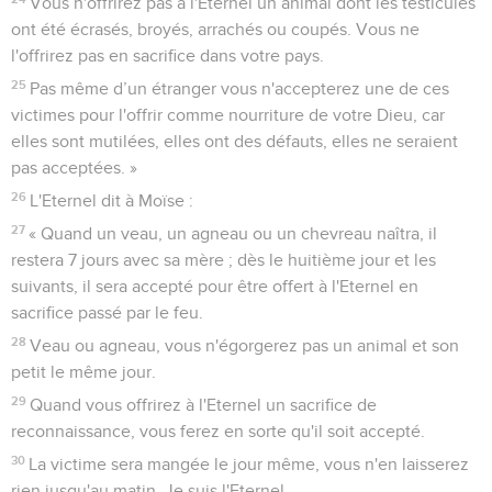
Vous n'offrirez pas à l'Eternel un animal dont les testicules
ont été écrasés, broyés, arrachés ou coupés. Vous ne
l'offrirez pas en sacrifice dans votre pays.
25
Pas même d’un étranger vous n'accepterez une de ces
victimes pour l'offrir comme nourriture de votre Dieu, car
elles sont mutilées, elles ont des défauts, elles ne seraient
pas acceptées. »
26
L'Eternel dit à Moïse :
27
« Quand un veau, un agneau ou un chevreau naîtra, il
restera 7 jours avec sa mère ; dès le huitième jour et les
suivants, il sera accepté pour être offert à l'Eternel en
sacrifice passé par le feu.
28
Veau ou agneau, vous n'égorgerez pas un animal et son
petit le même jour.
29
Quand vous offrirez à l'Eternel un sacrifice de
reconnaissance, vous ferez en sorte qu'il soit accepté.
30
La victime sera mangée le jour même, vous n'en laisserez
rien jusqu'au matin. Je suis l'Eternel.