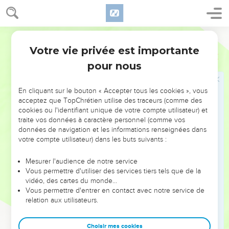
16
L'Eternel dit à Moïse :
17
« Transmets ces instructions à Aaron : Aucun de tes
Segond 21
descendants qui, au fil des générations, aura un défaut
Votre vie privée est importante
Lévitique
21
corporel ne s'approchera pour offrir la nourriture de son
pour nous
Dieu.
18
Aucun homme avec un défaut corporel ne pourra
En cliquant sur le bouton « Accepter tous les cookies », vous
s'approcher, qu’il soit aveugle, boiteux, défiguré ou difforme,
acceptez que TopChrétien utilise des traceurs (comme des
19
cookies ou l'identifiant unique de votre compte utilisateur) et
qu’il ait une fracture au pied ou à la main,
traite vos données à caractère personnel (comme vos
20
qu’il soit bossu ou nain, qu’il ait une tache à l'œil, la gale,
données de navigation et les informations renseignées dans
une dartre ou les testicules écrasés.
votre compte utilisateur) dans les buts suivants :
21
Aucun homme de la tribu du prêtre Aaron avec un défaut
Mesurer l'audience de notre service
corporel ne s'approchera pour offrir à l'Eternel les sacrifices
Vous permettre d'utiliser des services tiers tels que de la
passés par le feu. Il a un défaut corporel, il ne s'approchera
vidéo, des cartes du monde…
Vous permettre d'entrer en contact avec notre service de
pas pour offrir la nourriture de son Dieu.
relation aux utilisateurs.
22
Il pourra manger la nourriture de son Dieu, des offrandes
très saintes et saintes,
Choisir mes cookies