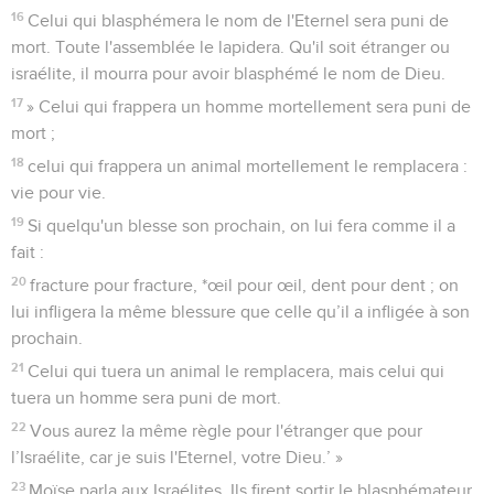
16
Celui qui blasphémera le nom de l'Eternel sera puni de
mort. Toute l'assemblée le lapidera. Qu'il soit étranger ou
israélite, il mourra pour avoir blasphémé le nom de Dieu.
17
» Celui qui frappera un homme mortellement sera puni de
mort ;
18
celui qui frappera un animal mortellement le remplacera :
vie pour vie.
19
Si quelqu'un blesse son prochain, on lui fera comme il a
fait :
20
fracture pour fracture, *œil pour œil, dent pour dent ; on
lui infligera la même blessure que celle qu’il a infligée à son
prochain.
21
Celui qui tuera un animal le remplacera, mais celui qui
tuera un homme sera puni de mort.
22
Vous aurez la même règle pour l'étranger que pour
l’Israélite, car je suis l'Eternel, votre Dieu.’ »
23
Moïse parla aux Israélites. Ils firent sortir le blasphémateur