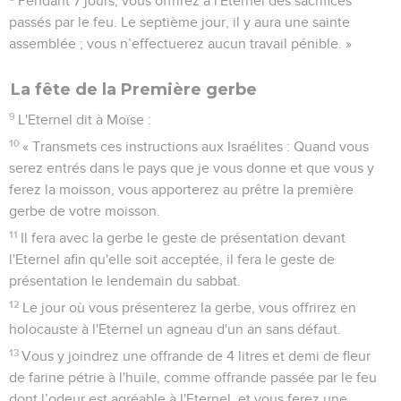
Pendant 7 jours, vous offrirez à l'Eternel des sacrifices
passés par le feu. Le septième jour, il y aura une sainte
assemblée ; vous n’effectuerez aucun travail pénible. »
La fête de la Première gerbe
9
L'Eternel dit à Moïse :
10
« Transmets ces instructions aux Israélites : Quand vous
serez entrés dans le pays que je vous donne et que vous y
ferez la moisson, vous apporterez au prêtre la première
gerbe de votre moisson.
11
Il fera avec la gerbe le geste de présentation devant
l'Eternel afin qu'elle soit acceptée, il fera le geste de
présentation le lendemain du sabbat.
12
Le jour où vous présenterez la gerbe, vous offrirez en
holocauste à l'Eternel un agneau d'un an sans défaut.
13
Vous y joindrez une offrande de 4 litres et demi de fleur
de farine pétrie à l'huile, comme offrande passée par le feu
dont l’odeur est agréable à l'Eternel, et vous ferez une