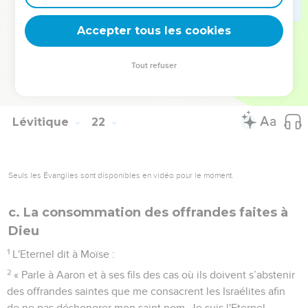
23
mais il n'ira pas vers le voile et ne s'approchera pas de
l'autel, car il a un défaut corporel. Il ne profanera pas mes
Accepter tous les cookies
sanctuaires, car je suis l'Eternel qui les considère comme
saints. »
Tout refuser
24
Moïse transmit tout cela à Aaron et à ses fils, ainsi qu’à
tous les Israélites.
Lévitique
22
Seuls les Évangiles sont disponibles en vidéo pour le moment.
c. La consommation des offrandes faites à
Dieu
1
L'Eternel dit à Moïse :
2
« Parle à Aaron et à ses fils des cas où ils doivent s’abstenir
des offrandes saintes que me consacrent les Israélites afin
de ne pas déshonorer mon saint nom. Je suis l'Eternel.