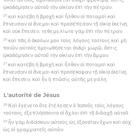
ᾠκοδόμησεν αὐτοῦ τὴν οἰκίαν ἐπὶ τὴν πέτραν.
25
καὶ κατέβη ἡ βροχὴ καὶ ἦλθον οἱ ποταμοὶ καὶ
ἔπνευσαν οἱ ἄνεμοι καὶ προσέπεσαν τῇ οἰκίᾳ ἐκείνῃ,
καὶ οὐκ ἔπεσεν, τεθεμελίωτο γὰρ ἐπὶ τὴν πέτραν.
26
καὶ πᾶς ὁ ἀκούων μου τοὺς λόγους τούτους καὶ μὴ
ποιῶν αὐτοὺς ὁμοιωθήσεται ἀνδρὶ μωρῷ, ὅστις
ᾠκοδόμησεν αὐτοῦ τὴν οἰκίαν ἐπὶ τὴν ἄμμον.
27
καὶ κατέβη ἡ βροχὴ καὶ ἦλθον οἱ ποταμοὶ καὶ
ἔπνευσαν οἱ ἄνεμοι καὶ προσέκοψαν τῇ οἰκίᾳ ἐκείνῃ,
καὶ ἔπεσεν, καὶ ἦν ἡ πτῶσις αὐτῆς μεγάλη.
L'autorité de Jésus
28
Καὶ ἐγένετο ὅτε ἐτέλεσεν ὁ Ἰησοῦς τοὺς λόγους
τούτους, ἐξεπλήσσοντο οἱ ὄχλοι ἐπὶ τῇ διδαχῇ αὐτοῦ·
29
ἦν γὰρ διδάσκων αὐτοὺς ὡς ἐξουσίαν ἔχων καὶ οὐχ
ὡς οἱ γραμματεῖς αὐτῶν.