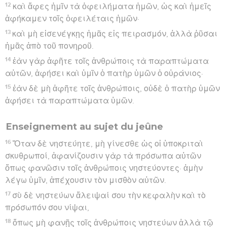
12
καὶ ἄφες ἡμῖν τὰ ὀφειλήματα ἡμῶν, ὡς καὶ ἡμεῖς
ἀφήκαμεν τοῖς ὀφειλέταις ἡμῶν·
13
καὶ μὴ εἰσενέγκῃς ἡμᾶς εἰς πειρασμόν, ἀλλὰ ῥῦσαι
ἡμᾶς ἀπὸ τοῦ πονηροῦ.
14
ἐὰν γὰρ ἀφῆτε τοῖς ἀνθρώποις τὰ παραπτώματα
αὐτῶν, ἀφήσει καὶ ὑμῖν ὁ πατὴρ ὑμῶν ὁ οὐράνιος·
15
ἐὰν δὲ μὴ ἀφῆτε τοῖς ἀνθρώποις, οὐδὲ ὁ πατὴρ ὑμῶν
ἀφήσει τὰ παραπτώματα ὑμῶν.
Enseignement au sujet du jeûne
16
Ὅταν δὲ νηστεύητε, μὴ γίνεσθε ὡς οἱ ὑποκριταὶ
σκυθρωποί, ἀφανίζουσιν γὰρ τὰ πρόσωπα αὐτῶν
ὅπως φανῶσιν τοῖς ἀνθρώποις νηστεύοντες· ἀμὴν
λέγω ὑμῖν, ἀπέχουσιν τὸν μισθὸν αὐτῶν.
17
σὺ δὲ νηστεύων ἄλειψαί σου τὴν κεφαλὴν καὶ τὸ
πρόσωπόν σου νίψαι,
18
ὅπως μὴ φανῇς τοῖς ἀνθρώποις νηστεύων ἀλλὰ τῷ