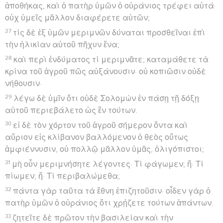
ἀποθήκας, καὶ ὁ πατὴρ ὑμῶν ὁ οὐράνιος τρέφει αὐτά·
οὐχ ὑμεῖς μᾶλλον διαφέρετε αὐτῶν;
27
τίς δὲ ἐξ ὑμῶν μεριμνῶν δύναται προσθεῖναι ἐπὶ
τὴν ἡλικίαν αὐτοῦ πῆχυν ἕνα;
28
καὶ περὶ ἐνδύματος τί μεριμνᾶτε; καταμάθετε τὰ
κρίνα τοῦ ἀγροῦ πῶς αὐξάνουσιν· οὐ κοπιῶσιν οὐδὲ
νήθουσιν·
29
λέγω δὲ ὑμῖν ὅτι οὐδὲ Σολομὼν ἐν πάσῃ τῇ δόξῃ
αὐτοῦ περιεβάλετο ὡς ἓν τούτων.
30
εἰ δὲ τὸν χόρτον τοῦ ἀγροῦ σήμερον ὄντα καὶ
αὔριον εἰς κλίβανον βαλλόμενον ὁ θεὸς οὕτως
ἀμφιέννυσιν, οὐ πολλῷ μᾶλλον ὑμᾶς, ὀλιγόπιστοι;
31
μὴ οὖν μεριμνήσητε λέγοντες· Τί φάγωμεν; ἤ· Τί
πίωμεν; ἤ· Τί περιβαλώμεθα;
32
πάντα γὰρ ταῦτα τὰ ἔθνη ἐπιζητοῦσιν· οἶδεν γὰρ ὁ
πατὴρ ὑμῶν ὁ οὐράνιος ὅτι χρῄζετε τούτων ἁπάντων.
33
ζητεῖτε δὲ πρῶτον τὴν βασιλείαν καὶ τὴν