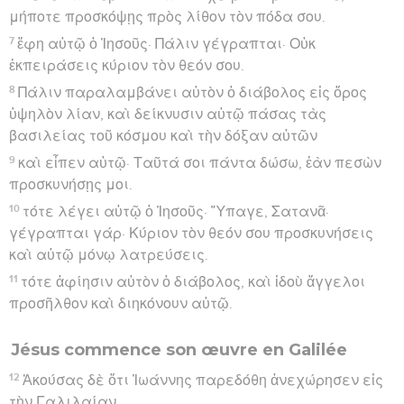
μήποτε προσκόψῃς πρὸς λίθον τὸν πόδα σου.
7
ἔφη αὐτῷ ὁ Ἰησοῦς· Πάλιν γέγραπται· Οὐκ
ἐκπειράσεις κύριον τὸν θεόν σου.
8
Πάλιν παραλαμβάνει αὐτὸν ὁ διάβολος εἰς ὄρος
ὑψηλὸν λίαν, καὶ δείκνυσιν αὐτῷ πάσας τὰς
βασιλείας τοῦ κόσμου καὶ τὴν δόξαν αὐτῶν
9
καὶ εἶπεν αὐτῷ· Ταῦτά σοι πάντα δώσω, ἐὰν πεσὼν
προσκυνήσῃς μοι.
10
τότε λέγει αὐτῷ ὁ Ἰησοῦς· Ὕπαγε, Σατανᾶ·
γέγραπται γάρ· Κύριον τὸν θεόν σου προσκυνήσεις
καὶ αὐτῷ μόνῳ λατρεύσεις.
11
τότε ἀφίησιν αὐτὸν ὁ διάβολος, καὶ ἰδοὺ ἄγγελοι
προσῆλθον καὶ διηκόνουν αὐτῷ.
Jésus commence son œuvre en Galilée
12
Ἀκούσας δὲ ὅτι Ἰωάννης παρεδόθη ἀνεχώρησεν εἰς
τὴν Γαλιλαίαν.