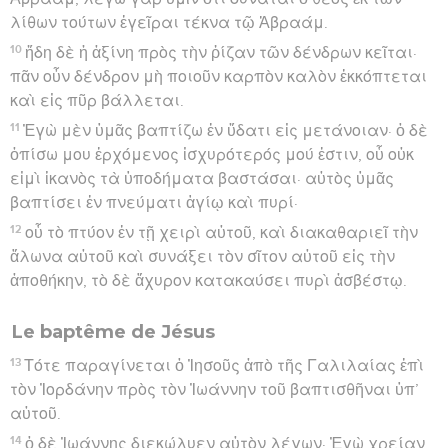
λίθων τούτων ἐγεῖραι τέκνα τῷ Ἀβραάμ.
10
ἤδη δὲ ἡ ἀξίνη πρὸς τὴν ῥίζαν τῶν δένδρων κεῖται·
πᾶν οὖν δένδρον μὴ ποιοῦν καρπὸν καλὸν ἐκκόπτεται
καὶ εἰς πῦρ βάλλεται.
11
Ἐγὼ μὲν ὑμᾶς βαπτίζω ἐν ὕδατι εἰς μετάνοιαν· ὁ δὲ
ὀπίσω μου ἐρχόμενος ἰσχυρότερός μού ἐστιν, οὗ οὐκ
εἰμὶ ἱκανὸς τὰ ὑποδήματα βαστάσαι· αὐτὸς ὑμᾶς
βαπτίσει ἐν πνεύματι ἁγίῳ καὶ πυρί·
12
οὗ τὸ πτύον ἐν τῇ χειρὶ αὐτοῦ, καὶ διακαθαριεῖ τὴν
ἅλωνα αὐτοῦ καὶ συνάξει τὸν σῖτον αὐτοῦ εἰς τὴν
ἀποθήκην, τὸ δὲ ἄχυρον κατακαύσει πυρὶ ἀσβέστῳ.
Le baptême de Jésus
13
Τότε παραγίνεται ὁ Ἰησοῦς ἀπὸ τῆς Γαλιλαίας ἐπὶ
τὸν Ἰορδάνην πρὸς τὸν Ἰωάννην τοῦ βαπτισθῆναι ὑπ’
αὐτοῦ.
14
ὁ δὲ Ἰωάννης διεκώλυεν αὐτὸν λέγων· Ἐγὼ χρείαν