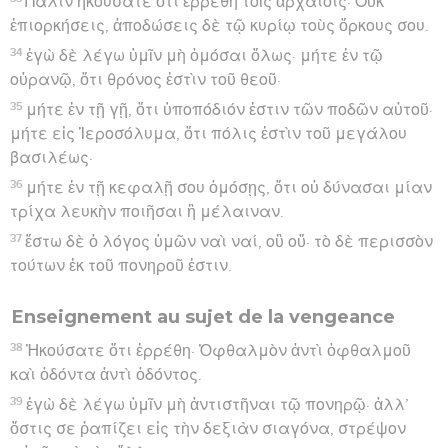
Πάλιν ἠκούσατε ὅτι ἐρρέθη τοῖς ἀρχαίοις· Οὐκ
ἐπιορκήσεις, ἀποδώσεις δὲ τῷ κυρίῳ τοὺς ὅρκους σου.
34
ἐγὼ δὲ λέγω ὑμῖν μὴ ὀμόσαι ὅλως· μήτε ἐν τῷ
οὐρανῷ, ὅτι θρόνος ἐστὶν τοῦ θεοῦ·
35
μήτε ἐν τῇ γῇ, ὅτι ὑποπόδιόν ἐστιν τῶν ποδῶν αὐτοῦ·
μήτε εἰς Ἱεροσόλυμα, ὅτι πόλις ἐστὶν τοῦ μεγάλου
βασιλέως·
36
μήτε ἐν τῇ κεφαλῇ σου ὀμόσῃς, ὅτι οὐ δύνασαι μίαν
τρίχα λευκὴν ποιῆσαι ἢ μέλαιναν.
37
ἔστω δὲ ὁ λόγος ὑμῶν ναὶ ναί, οὒ οὔ· τὸ δὲ περισσὸν
τούτων ἐκ τοῦ πονηροῦ ἐστιν.
Enseignement au sujet de la vengeance
38
Ἠκούσατε ὅτι ἐρρέθη· Ὀφθαλμὸν ἀντὶ ὀφθαλμοῦ
καὶ ὀδόντα ἀντὶ ὀδόντος.
39
ἐγὼ δὲ λέγω ὑμῖν μὴ ἀντιστῆναι τῷ πονηρῷ· ἀλλ’
ὅστις σε ῥαπίζει εἰς τὴν δεξιὰν σιαγόνα, στρέψον