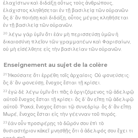
ἐλαχίστων καὶ διδάξῃ οὕτως τοὺς ἀνθρώπους,
ἐλάχιστος κληθήσεται ἐν τῇ βασιλείᾳ τῶν οὐρανῶν·
ὃς δ’ ἂν ποιήσῃ καὶ διδάξῃ, οὗτος μέγας κληθήσεται
ἐν τῇ βασιλείᾳ τῶν οὐρανῶν.
20
λέγω γὰρ ὑμῖν ὅτι ἐὰν μὴ περισσεύσῃ ὑμῶν ἡ
δικαιοσύνη πλεῖον τῶν γραμματέων καὶ Φαρισαίων,
οὐ μὴ εἰσέλθητε εἰς τὴν βασιλείαν τῶν οὐρανῶν.
Enseignement au sujet de la colère
21
Ἠκούσατε ὅτι ἐρρέθη τοῖς ἀρχαίοις· Οὐ φονεύσεις·
ὃς δ’ ἂν φονεύσῃ, ἔνοχος ἔσται τῇ κρίσει.
22
ἐγὼ δὲ λέγω ὑμῖν ὅτι πᾶς ὁ ὀργιζόμενος τῷ ἀδελφῷ
αὐτοῦ ἔνοχος ἔσται τῇ κρίσει· ὃς δ’ ἂν εἴπῃ τῷ ἀδελφῷ
αὐτοῦ· Ῥακά, ἔνοχος ἔσται τῷ συνεδρίῳ· ὃς δ’ ἂν εἴπῃ·
Μωρέ, ἔνοχος ἔσται εἰς τὴν γέενναν τοῦ πυρός.
23
ἐὰν οὖν προσφέρῃς τὸ δῶρόν σου ἐπὶ τὸ
θυσιαστήριον κἀκεῖ μνησθῇς ὅτι ὁ ἀδελφός σου ἔχει τι