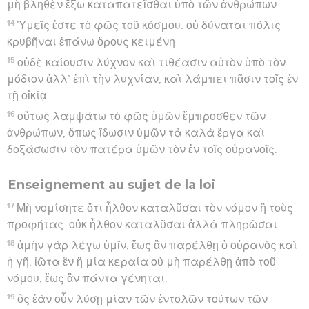
μὴ βληθὲν ἔξω καταπατεῖσθαι ὑπὸ τῶν ἀνθρώπων.
14
Ὑμεῖς ἐστε τὸ φῶς τοῦ κόσμου. οὐ δύναται πόλις
κρυβῆναι ἐπάνω ὄρους κειμένη·
15
οὐδὲ καίουσιν λύχνον καὶ τιθέασιν αὐτὸν ὑπὸ τὸν
μόδιον ἀλλ’ ἐπὶ τὴν λυχνίαν, καὶ λάμπει πᾶσιν τοῖς ἐν
τῇ οἰκίᾳ.
16
οὕτως λαμψάτω τὸ φῶς ὑμῶν ἔμπροσθεν τῶν
ἀνθρώπων, ὅπως ἴδωσιν ὑμῶν τὰ καλὰ ἔργα καὶ
δοξάσωσιν τὸν πατέρα ὑμῶν τὸν ἐν τοῖς οὐρανοῖς.
Enseignement au sujet de la loi
17
Μὴ νομίσητε ὅτι ἦλθον καταλῦσαι τὸν νόμον ἢ τοὺς
προφήτας· οὐκ ἦλθον καταλῦσαι ἀλλὰ πληρῶσαι·
18
ἀμὴν γὰρ λέγω ὑμῖν, ἕως ἂν παρέλθῃ ὁ οὐρανὸς καὶ
ἡ γῆ, ἰῶτα ἓν ἢ μία κεραία οὐ μὴ παρέλθῃ ἀπὸ τοῦ
νόμου, ἕως ἂν πάντα γένηται.
19
ὃς ἐὰν οὖν λύσῃ μίαν τῶν ἐντολῶν τούτων τῶν