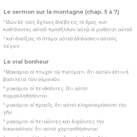
Le sermon sur la montagne (chap. 5 à 7)
1
Ἰδὼν δὲ τοὺς ὄχλους ἀνέβη εἰς τὸ ὄρος· καὶ
καθίσαντος αὐτοῦ προσῆλθαν αὐτῷ οἱ μαθηταὶ αὐτοῦ·
2
καὶ ἀνοίξας τὸ στόμα αὐτοῦ ἐδίδασκεν αὐτοὺς
λέγων·
Le vrai bonheur
3
Μακάριοι οἱ πτωχοὶ τῷ πνεύματι, ὅτι αὐτῶν ἐστιν ἡ
βασιλεία τῶν οὐρανῶν.
4
μακάριοι οἱ πενθοῦντες, ὅτι αὐτοὶ
παρακληθήσονται.
5
μακάριοι οἱ πραεῖς, ὅτι αὐτοὶ κληρονομήσουσι τὴν
γῆν.
6
μακάριοι οἱ πεινῶντες καὶ διψῶντες τὴν
δικαιοσύνην, ὅτι αὐτοὶ χορτασθήσονται.
7