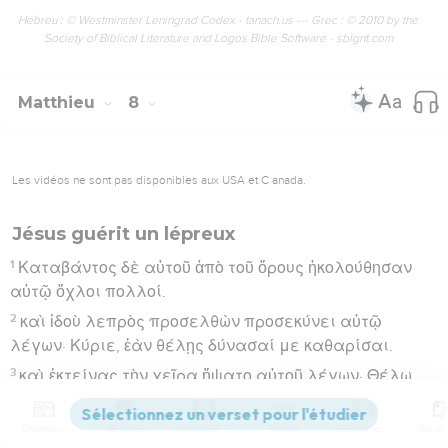
Hébreu : © Westminster Leningrad Codex - tanach.us --- Grec : © 2010 by the
Society of Biblical Literature and Logos Bible Software - sblgnt.com
Matthieu
8
Les vidéos ne sont pas disponibles aux USA et C anada.
Jésus guérit un lépreux
1
Καταβάντος δὲ αὐτοῦ ἀπὸ τοῦ ὄρους ἠκολούθησαν
αὐτῷ ὄχλοι πολλοί.
2
καὶ ἰδοὺ λεπρὸς προσελθὼν προσεκύνει αὐτῷ
λέγων· Κύριε, ἐὰν θέλῃς δύνασαί με καθαρίσαι.
3
καὶ ἐκτείνας τὴν χεῖρα ἥψατο αὐτοῦ λέγων· Θέλω,
καθαρίσθητι· καὶ εὐθέως ἐκαθαρίσθη αὐτοῦ ἡ λέπρα.
4
καὶ λέγει αὐτῷ ὁ Ἰησοῦς· Ὅρα μηδενὶ εἴπῃς, ἀλλὰ
Contenus
Versions
Commentaires
Strong
Dictionnaire