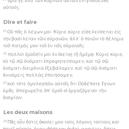
ἄρα γε ἀπὸ τῶν καρπῶν αὐτῶν ἐπιγνώσεσθε
αὐτούς.
Dire et faire
21
Οὐ πᾶς ὁ λέγων μοι· Κύριε κύριε εἰσελεύσεται εἰς
τὴν βασιλείαν τῶν οὐρανῶν, ἀλλ’ ὁ ποιῶν τὸ θέλημα
τοῦ πατρός μου τοῦ ἐν τοῖς οὐρανοῖς.
22
πολλοὶ ἐροῦσίν μοι ἐν ἐκείνῃ τῇ ἡμέρᾳ· Κύριε κύριε,
οὐ τῷ σῷ ὀνόματι ἐπροφητεύσαμεν, καὶ τῷ σῷ
ὀνόματι δαιμόνια ἐξεβάλομεν, καὶ τῷ σῷ ὀνόματι
δυνάμεις πολλὰς ἐποιήσαμεν;
23
καὶ τότε ὁμολογήσω αὐτοῖς ὅτι Οὐδέποτε ἔγνων
ὑμᾶς· ἀποχωρεῖτε ἀπ’ ἐμοῦ οἱ ἐργαζόμενοι τὴν
ἀνομίαν.
Les deux maisons
24
Πᾶς οὖν ὅστις ἀκούει μου τοὺς λόγους τούτους καὶ
ποιεῖ αὐτούς, ὁμοιωθήσεται ἀνδρὶ φρονίμῳ, ὅστις