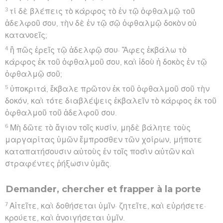
3
τί δὲ βλέπεις τὸ κάρφος τὸ ἐν τῷ ὀφθαλμῷ τοῦ
ἀδελφοῦ σου, τὴν δὲ ἐν τῷ σῷ ὀφθαλμῷ δοκὸν οὐ
κατανοεῖς;
4
ἢ πῶς ἐρεῖς τῷ ἀδελφῷ σου· Ἄφες ἐκβάλω τὸ
κάρφος ἐκ τοῦ ὀφθαλμοῦ σου, καὶ ἰδοὺ ἡ δοκὸς ἐν τῷ
ὀφθαλμῷ σοῦ;
5
ὑποκριτά, ἔκβαλε πρῶτον ἐκ τοῦ ὀφθαλμοῦ σοῦ τὴν
δοκόν, καὶ τότε διαβλέψεις ἐκβαλεῖν τὸ κάρφος ἐκ τοῦ
ὀφθαλμοῦ τοῦ ἀδελφοῦ σου.
6
Μὴ δῶτε τὸ ἅγιον τοῖς κυσίν, μηδὲ βάλητε τοὺς
μαργαρίτας ὑμῶν ἔμπροσθεν τῶν χοίρων, μήποτε
καταπατήσουσιν αὐτοὺς ἐν τοῖς ποσὶν αὐτῶν καὶ
στραφέντες ῥήξωσιν ὑμᾶς.
Demander, chercher et frapper à la porte
7
Αἰτεῖτε, καὶ δοθήσεται ὑμῖν· ζητεῖτε, καὶ εὑρήσετε·
κρούετε, καὶ ἀνοιγήσεται ὑμῖν.