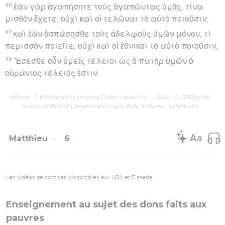
46
ἐὰν γὰρ ἀγαπήσητε τοὺς ἀγαπῶντας ὑμᾶς, τίνα
μισθὸν ἔχετε; οὐχὶ καὶ οἱ τελῶναι τὸ αὐτὸ ποιοῦσιν;
47
καὶ ἐὰν ἀσπάσησθε τοὺς ἀδελφοὺς ὑμῶν μόνον, τί
περισσὸν ποιεῖτε; οὐχὶ καὶ οἱ ἐθνικοὶ τὸ αὐτὸ ποιοῦσιν;
48
Ἔσεσθε οὖν ὑμεῖς τέλειοι ὡς ὁ πατὴρ ὑμῶν ὁ
οὐράνιος τέλειός ἐστιν.
Hébreu : © Westminster Leningrad Codex - tanach.us --- Grec : © 2010 by the
Society of Biblical Literature and Logos Bible Software - sblgnt.com
Matthieu
6
Les vidéos ne sont pas disponibles aux USA et C anada.
Enseignement au sujet des dons faits aux
pauvres