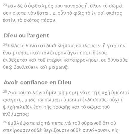
23
ἐὰν δὲ ὁ ὀφθαλμός σου πονηρὸς ᾖ, ὅλον τὸ σῶμά
σου σκοτεινὸν ἔσται. εἰ οὖν τὸ φῶς τὸ ἐν σοὶ σκότος
ἐστίν, τὸ σκότος πόσον.
Dieu ou l'argent
24
Οὐδεὶς δύναται δυσὶ κυρίοις δουλεύειν· ἢ γὰρ τὸν
ἕνα μισήσει καὶ τὸν ἕτερον ἀγαπήσει, ἢ ἑνὸς
ἀνθέξεται καὶ τοῦ ἑτέρου καταφρονήσει. οὐ δύνασθε
θεῷ δουλεύειν καὶ μαμωνᾷ.
Avoir confiance en Dieu
25
Διὰ τοῦτο λέγω ὑμῖν· μὴ μεριμνᾶτε τῇ ψυχῇ ὑμῶν τί
φάγητε, μηδὲ τῷ σώματι ὑμῶν τί ἐνδύσησθε· οὐχὶ ἡ
ψυχὴ πλεῖόν ἐστι τῆς τροφῆς καὶ τὸ σῶμα τοῦ
ἐνδύματος;
26
ἐμβλέψατε εἰς τὰ πετεινὰ τοῦ οὐρανοῦ ὅτι οὐ
σπείρουσιν οὐδὲ θερίζουσιν οὐδὲ συνάγουσιν εἰς