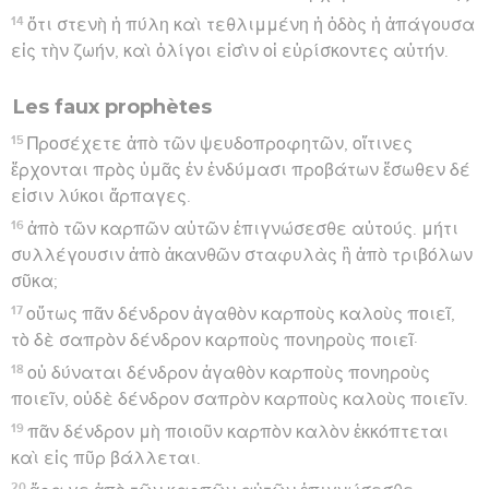
14
ὅτι στενὴ ἡ πύλη καὶ τεθλιμμένη ἡ ὁδὸς ἡ ἀπάγουσα
εἰς τὴν ζωήν, καὶ ὀλίγοι εἰσὶν οἱ εὑρίσκοντες αὐτήν.
Les faux prophètes
15
Προσέχετε ἀπὸ τῶν ψευδοπροφητῶν, οἵτινες
ἔρχονται πρὸς ὑμᾶς ἐν ἐνδύμασι προβάτων ἔσωθεν δέ
εἰσιν λύκοι ἅρπαγες.
16
ἀπὸ τῶν καρπῶν αὐτῶν ἐπιγνώσεσθε αὐτούς. μήτι
συλλέγουσιν ἀπὸ ἀκανθῶν σταφυλὰς ἢ ἀπὸ τριβόλων
σῦκα;
17
οὕτως πᾶν δένδρον ἀγαθὸν καρποὺς καλοὺς ποιεῖ,
τὸ δὲ σαπρὸν δένδρον καρποὺς πονηροὺς ποιεῖ·
18
οὐ δύναται δένδρον ἀγαθὸν καρποὺς πονηροὺς
ποιεῖν, οὐδὲ δένδρον σαπρὸν καρποὺς καλοὺς ποιεῖν.
19
πᾶν δένδρον μὴ ποιοῦν καρπὸν καλὸν ἐκκόπτεται
καὶ εἰς πῦρ βάλλεται.
20