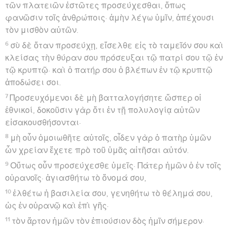
τῶν πλατειῶν ἑστῶτες προσεύχεσθαι, ὅπως
φανῶσιν τοῖς ἀνθρώποις· ἀμὴν λέγω ὑμῖν, ἀπέχουσι
τὸν μισθὸν αὐτῶν.
6
σὺ δὲ ὅταν προσεύχῃ, εἴσελθε εἰς τὸ ταμεῖόν σου καὶ
κλείσας τὴν θύραν σου πρόσευξαι τῷ πατρί σου τῷ ἐν
τῷ κρυπτῷ· καὶ ὁ πατήρ σου ὁ βλέπων ἐν τῷ κρυπτῷ
ἀποδώσει σοι.
7
Προσευχόμενοι δὲ μὴ βατταλογήσητε ὥσπερ οἱ
ἐθνικοί, δοκοῦσιν γὰρ ὅτι ἐν τῇ πολυλογίᾳ αὐτῶν
εἰσακουσθήσονται·
8
μὴ οὖν ὁμοιωθῆτε αὐτοῖς, οἶδεν γὰρ ὁ πατὴρ ὑμῶν
ὧν χρείαν ἔχετε πρὸ τοῦ ὑμᾶς αἰτῆσαι αὐτόν.
9
Οὕτως οὖν προσεύχεσθε ὑμεῖς· Πάτερ ἡμῶν ὁ ἐν τοῖς
οὐρανοῖς· ἁγιασθήτω τὸ ὄνομά σου,
10
ἐλθέτω ἡ βασιλεία σου, γενηθήτω τὸ θέλημά σου,
ὡς ἐν οὐρανῷ καὶ ἐπὶ γῆς·
11
τὸν ἄρτον ἡμῶν τὸν ἐπιούσιον δὸς ἡμῖν σήμερον·