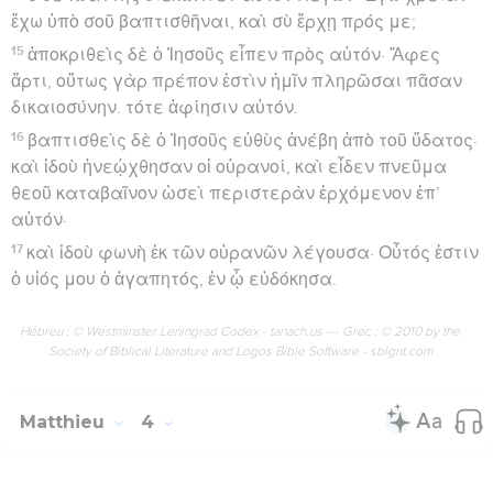
ἔχω ὑπὸ σοῦ βαπτισθῆναι, καὶ σὺ ἔρχῃ πρός με;
15
ἀποκριθεὶς δὲ ὁ Ἰησοῦς εἶπεν πρὸς αὐτόν· Ἄφες
ἄρτι, οὕτως γὰρ πρέπον ἐστὶν ἡμῖν πληρῶσαι πᾶσαν
δικαιοσύνην. τότε ἀφίησιν αὐτόν.
16
βαπτισθεὶς δὲ ὁ Ἰησοῦς εὐθὺς ἀνέβη ἀπὸ τοῦ ὕδατος·
καὶ ἰδοὺ ἠνεῴχθησαν οἱ οὐρανοί, καὶ εἶδεν πνεῦμα
θεοῦ καταβαῖνον ὡσεὶ περιστερὰν ἐρχόμενον ἐπ’
αὐτόν·
17
καὶ ἰδοὺ φωνὴ ἐκ τῶν οὐρανῶν λέγουσα· Οὗτός ἐστιν
ὁ υἱός μου ὁ ἀγαπητός, ἐν ᾧ εὐδόκησα.
Hébreu : © Westminster Leningrad Codex - tanach.us --- Grec : © 2010 by the
Society of Biblical Literature and Logos Bible Software - sblgnt.com
Matthieu
4