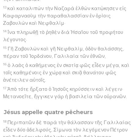
13
καὶ καταλιπὼν τὴν Ναζαρὰ ἐλθὼν κατῴκησεν εἰς
Καφαρναοὺμ τὴν παραθαλασσίαν ἐν ὁρίοις
Ζαβουλὼν καὶ Νεφθαλίμ·
14
ἵνα πληρωθῇ τὸ ῥηθὲν διὰ Ἠσαΐου τοῦ προφήτου
λέγοντος·
15
Γῆ Ζαβουλὼν καὶ γῆ Νεφθαλίμ, ὁδὸν θαλάσσης,
πέραν τοῦ Ἰορδάνου, Γαλιλαία τῶν ἐθνῶν,
16
ὁ λαὸς ὁ καθήμενος ἐν σκοτίᾳ φῶς εἶδεν μέγα, καὶ
τοῖς καθημένοις ἐν χώρᾳ καὶ σκιᾷ θανάτου φῶς
ἀνέτειλεν αὐτοῖς.
17
Ἀπὸ τότε ἤρξατο ὁ Ἰησοῦς κηρύσσειν καὶ λέγειν·
Μετανοεῖτε, ἤγγικεν γὰρ ἡ βασιλεία τῶν οὐρανῶν.
Jésus appelle quatre pêcheurs
18
Περιπατῶν δὲ παρὰ τὴν θάλασσαν τῆς Γαλιλαίας
εἶδεν δύο ἀδελφούς, Σίμωνα τὸν λεγόμενον Πέτρον