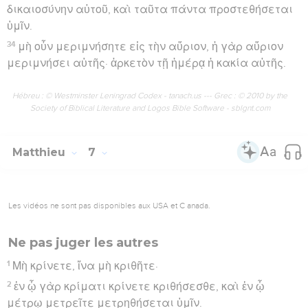
δικαιοσύνην αὐτοῦ, καὶ ταῦτα πάντα προστεθήσεται
ὑμῖν.
34
μὴ οὖν μεριμνήσητε εἰς τὴν αὔριον, ἡ γὰρ αὔριον
μεριμνήσει αὑτῆς· ἀρκετὸν τῇ ἡμέρᾳ ἡ κακία αὐτῆς.
Hébreu : © Westminster Leningrad Codex - tanach.us --- Grec : © 2010 by the
Society of Biblical Literature and Logos Bible Software - sblgnt.com
Matthieu
7
Les vidéos ne sont pas disponibles aux USA et C anada.
Ne pas juger les autres
1
Μὴ κρίνετε, ἵνα μὴ κριθῆτε·
2
ἐν ᾧ γὰρ κρίματι κρίνετε κριθήσεσθε, καὶ ἐν ᾧ
μέτρῳ μετρεῖτε μετρηθήσεται ὑμῖν.