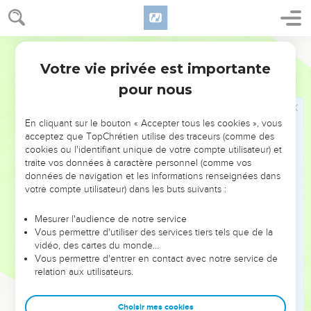
18
Φωνὴ ἐν Ῥαμὰ ἠκούσθη, κλαυθμὸς καὶ ὀδυρμὸς
πολύς· Ῥαχὴλ κλαίουσα τὰ τέκνα αὐτῆς, καὶ οὐκ
Hébreu / Grec - Texte original
ἤθελεν παρακληθῆναι ὅτι οὐκ εἰσίν.
Votre vie privée est importante
Matthieu
2
Le retour d'Égypte
pour nous
19
Τελευτήσαντος δὲ τοῦ Ἡρῴδου ἰδοὺ ἄγγελος κυρίου
En cliquant sur le bouton « Accepter tous les cookies », vous
φαίνεται κατ’ ὄναρ τῷ Ἰωσὴφ ἐν Αἰγύπτῳ
acceptez que TopChrétien utilise des traceurs (comme des
20
λέγων· Ἐγερθεὶς παράλαβε τὸ παιδίον καὶ τὴν
cookies ou l'identifiant unique de votre compte utilisateur) et
traite vos données à caractère personnel (comme vos
μητέρα αὐτοῦ καὶ πορεύου εἰς γῆν Ἰσραήλ,
données de navigation et les informations renseignées dans
τεθνήκασιν γὰρ οἱ ζητοῦντες τὴν ψυχὴν τοῦ παιδίου.
votre compte utilisateur) dans les buts suivants :
21
ὁ δὲ ἐγερθεὶς παρέλαβε τὸ παιδίον καὶ τὴν μητέρα
αὐτοῦ καὶ εἰσῆλθεν εἰς γῆν Ἰσραήλ.
Mesurer l'audience de notre service
Vous permettre d'utiliser des services tiers tels que de la
22
ἀκούσας δὲ ὅτι Ἀρχέλαος βασιλεύει τῆς Ἰουδαίας
vidéo, des cartes du monde…
ἀντὶ τοῦ πατρὸς αὐτοῦ Ἡρῴδου ἐφοβήθη ἐκεῖ
Vous permettre d'entrer en contact avec notre service de
relation aux utilisateurs.
ἀπελθεῖν· χρηματισθεὶς δὲ κατ’ ὄναρ ἀνεχώρησεν εἰς
τὰ μέρη τῆς Γαλιλαίας,
Choisir mes cookies
23
καὶ ἐλθὼν κατῴκησεν εἰς πόλιν λεγομένην