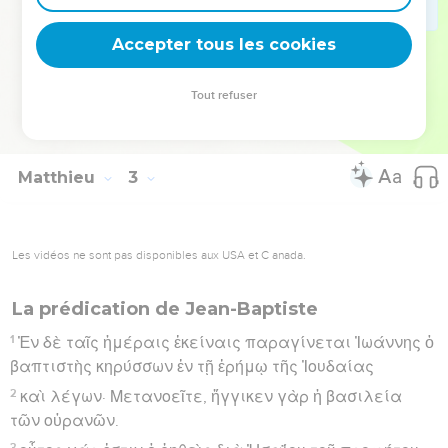
Ναζαρέτ, ὅπως πληρωθῇ τὸ ῥηθὲν διὰ τῶν προφητῶν
Accepter tous les cookies
ὅτι Ναζωραῖος κληθήσεται.
Hébreu : © Westminster Leningrad Codex - tanach.us --- Grec : © 2010 by the
Tout refuser
Society of Biblical Literature and Logos Bible Software - sblgnt.com
Matthieu
3
Les vidéos ne sont pas disponibles aux USA et C anada.
La prédication de Jean-Baptiste
1
Ἐν δὲ ταῖς ἡμέραις ἐκείναις παραγίνεται Ἰωάννης ὁ
βαπτιστὴς κηρύσσων ἐν τῇ ἐρήμῳ τῆς Ἰουδαίας
2
καὶ λέγων· Μετανοεῖτε, ἤγγικεν γὰρ ἡ βασιλεία
τῶν οὐρανῶν.
3