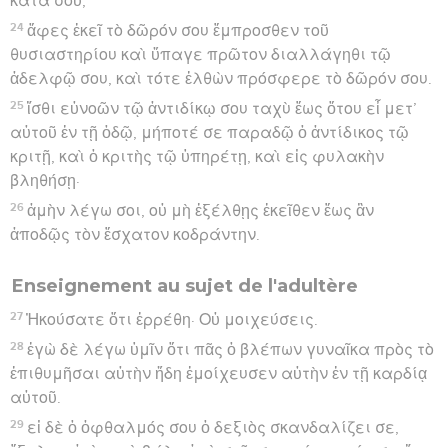
κατὰ σοῦ,
24
ἄφες ἐκεῖ τὸ δῶρόν σου ἔμπροσθεν τοῦ
θυσιαστηρίου καὶ ὕπαγε πρῶτον διαλλάγηθι τῷ
ἀδελφῷ σου, καὶ τότε ἐλθὼν πρόσφερε τὸ δῶρόν σου.
25
ἴσθι εὐνοῶν τῷ ἀντιδίκῳ σου ταχὺ ἕως ὅτου εἶ μετ’
αὐτοῦ ἐν τῇ ὁδῷ, μήποτέ σε παραδῷ ὁ ἀντίδικος τῷ
κριτῇ, καὶ ὁ κριτὴς τῷ ὑπηρέτῃ, καὶ εἰς φυλακὴν
βληθήσῃ·
26
ἀμὴν λέγω σοι, οὐ μὴ ἐξέλθῃς ἐκεῖθεν ἕως ἂν
ἀποδῷς τὸν ἔσχατον κοδράντην.
Enseignement au sujet de l'adultère
27
Ἠκούσατε ὅτι ἐρρέθη· Οὐ μοιχεύσεις.
28
ἐγὼ δὲ λέγω ὑμῖν ὅτι πᾶς ὁ βλέπων γυναῖκα πρὸς τὸ
ἐπιθυμῆσαι αὐτὴν ἤδη ἐμοίχευσεν αὐτὴν ἐν τῇ καρδίᾳ
αὐτοῦ.
29
εἰ δὲ ὁ ὀφθαλμός σου ὁ δεξιὸς σκανδαλίζει σε,