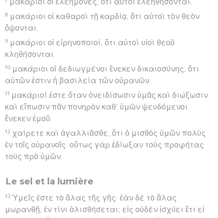
μακάριοι οἱ ἐλεήμονες, ὅτι αὐτοὶ ἐλεηθήσονται.
8
μακάριοι οἱ καθαροὶ τῇ καρδίᾳ, ὅτι αὐτοὶ τὸν θεὸν
ὄψονται.
9
μακάριοι οἱ εἰρηνοποιοί, ὅτι αὐτοὶ υἱοὶ θεοῦ
κληθήσονται.
10
μακάριοι οἱ δεδιωγμένοι ἕνεκεν δικαιοσύνης, ὅτι
αὐτῶν ἐστιν ἡ βασιλεία τῶν οὐρανῶν.
11
μακάριοί ἐστε ὅταν ὀνειδίσωσιν ὑμᾶς καὶ διώξωσιν
καὶ εἴπωσιν πᾶν πονηρὸν καθ’ ὑμῶν ψευδόμενοι
ἕνεκεν ἐμοῦ.
12
χαίρετε καὶ ἀγαλλιᾶσθε, ὅτι ὁ μισθὸς ὑμῶν πολὺς
ἐν τοῖς οὐρανοῖς· οὕτως γὰρ ἐδίωξαν τοὺς προφήτας
τοὺς πρὸ ὑμῶν.
Le sel et la lumière
13
Ὑμεῖς ἐστε τὸ ἅλας τῆς γῆς· ἐὰν δὲ τὸ ἅλας
μωρανθῇ, ἐν τίνι ἁλισθήσεται; εἰς οὐδὲν ἰσχύει ἔτι εἰ