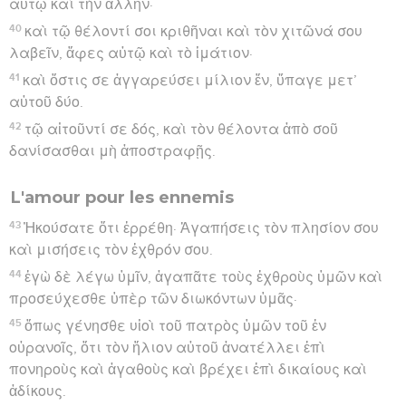
αὐτῷ καὶ τὴν ἄλλην·
40
καὶ τῷ θέλοντί σοι κριθῆναι καὶ τὸν χιτῶνά σου
λαβεῖν, ἄφες αὐτῷ καὶ τὸ ἱμάτιον·
41
καὶ ὅστις σε ἀγγαρεύσει μίλιον ἕν, ὕπαγε μετ’
αὐτοῦ δύο.
42
τῷ αἰτοῦντί σε δός, καὶ τὸν θέλοντα ἀπὸ σοῦ
δανίσασθαι μὴ ἀποστραφῇς.
L'amour pour les ennemis
43
Ἠκούσατε ὅτι ἐρρέθη· Ἀγαπήσεις τὸν πλησίον σου
καὶ μισήσεις τὸν ἐχθρόν σου.
44
ἐγὼ δὲ λέγω ὑμῖν, ἀγαπᾶτε τοὺς ἐχθροὺς ὑμῶν καὶ
προσεύχεσθε ὑπὲρ τῶν διωκόντων ὑμᾶς·
45
ὅπως γένησθε υἱοὶ τοῦ πατρὸς ὑμῶν τοῦ ἐν
οὐρανοῖς, ὅτι τὸν ἥλιον αὐτοῦ ἀνατέλλει ἐπὶ
πονηροὺς καὶ ἀγαθοὺς καὶ βρέχει ἐπὶ δικαίους καὶ
ἀδίκους.