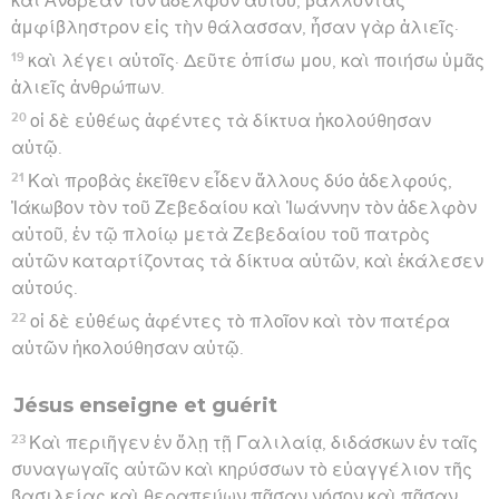
καὶ Ἀνδρέαν τὸν ἀδελφὸν αὐτοῦ, βάλλοντας
ἀμφίβληστρον εἰς τὴν θάλασσαν, ἦσαν γὰρ ἁλιεῖς·
19
καὶ λέγει αὐτοῖς· Δεῦτε ὀπίσω μου, καὶ ποιήσω ὑμᾶς
ἁλιεῖς ἀνθρώπων.
20
οἱ δὲ εὐθέως ἀφέντες τὰ δίκτυα ἠκολούθησαν
αὐτῷ.
21
Καὶ προβὰς ἐκεῖθεν εἶδεν ἄλλους δύο ἀδελφούς,
Ἰάκωβον τὸν τοῦ Ζεβεδαίου καὶ Ἰωάννην τὸν ἀδελφὸν
αὐτοῦ, ἐν τῷ πλοίῳ μετὰ Ζεβεδαίου τοῦ πατρὸς
αὐτῶν καταρτίζοντας τὰ δίκτυα αὐτῶν, καὶ ἐκάλεσεν
αὐτούς.
22
οἱ δὲ εὐθέως ἀφέντες τὸ πλοῖον καὶ τὸν πατέρα
αὐτῶν ἠκολούθησαν αὐτῷ.
Jésus enseigne et guérit
23
Καὶ περιῆγεν ἐν ὅλῃ τῇ Γαλιλαίᾳ, διδάσκων ἐν ταῖς
συναγωγαῖς αὐτῶν καὶ κηρύσσων τὸ εὐαγγέλιον τῆς
βασιλείας καὶ θεραπεύων πᾶσαν νόσον καὶ πᾶσαν