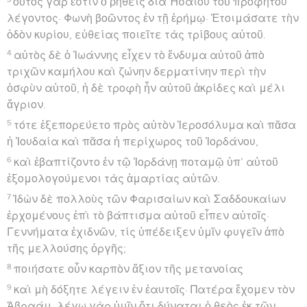
οὗτος γάρ ἐστιν ὁ ῥηθεὶς διὰ Ἠσαΐου τοῦ προφήτου
λέγοντος· Φωνὴ βοῶντος ἐν τῇ ἐρήμῳ· Ἑτοιμάσατε τὴν
ὁδὸν κυρίου, εὐθείας ποιεῖτε τὰς τρίβους αὐτοῦ.
4
αὐτὸς δὲ ὁ Ἰωάννης εἶχεν τὸ ἔνδυμα αὐτοῦ ἀπὸ
τριχῶν καμήλου καὶ ζώνην δερματίνην περὶ τὴν
ὀσφὺν αὐτοῦ, ἡ δὲ τροφὴ ἦν αὐτοῦ ἀκρίδες καὶ μέλι
ἄγριον.
5
τότε ἐξεπορεύετο πρὸς αὐτὸν Ἱεροσόλυμα καὶ πᾶσα
ἡ Ἰουδαία καὶ πᾶσα ἡ περίχωρος τοῦ Ἰορδάνου,
6
καὶ ἐβαπτίζοντο ἐν τῷ Ἰορδάνῃ ποταμῷ ὑπ’ αὐτοῦ
ἐξομολογούμενοι τὰς ἁμαρτίας αὐτῶν.
7
Ἰδὼν δὲ πολλοὺς τῶν Φαρισαίων καὶ Σαδδουκαίων
ἐρχομένους ἐπὶ τὸ βάπτισμα αὐτοῦ εἶπεν αὐτοῖς·
Γεννήματα ἐχιδνῶν, τίς ὑπέδειξεν ὑμῖν φυγεῖν ἀπὸ
τῆς μελλούσης ὀργῆς;
8
ποιήσατε οὖν καρπὸν ἄξιον τῆς μετανοίας
9
καὶ μὴ δόξητε λέγειν ἐν ἑαυτοῖς· Πατέρα ἔχομεν τὸν
Ἀβραάμ, λέγω γὰρ ὑμῖν ὅτι δύναται ὁ θεὸς ἐκ τῶν