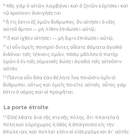
8
πᾶς γὰρ ὁ αἰτῶν λαμβάνει καὶ ὁ ζητῶν εὑρίσκει καὶ
τῷ κρούοντι ἀνοιγήσεται.
9
ἢ τίς ἐστιν ἐξ ὑμῶν ἄνθρωπος, ὃν αἰτήσει ὁ υἱὸς
αὐτοῦ ἄρτον — μὴ λίθον ἐπιδώσει αὐτῷ;
10
ἢ καὶ ἰχθὺν αἰτήσει — μὴ ὄφιν ἐπιδώσει αὐτῷ;
11
εἰ οὖν ὑμεῖς πονηροὶ ὄντες οἴδατε δόματα ἀγαθὰ
διδόναι τοῖς τέκνοις ὑμῶν, πόσῳ μᾶλλον ὁ πατὴρ
ὑμῶν ὁ ἐν τοῖς οὐρανοῖς δώσει ἀγαθὰ τοῖς αἰτοῦσιν
αὐτόν.
12
Πάντα οὖν ὅσα ἐὰν θέλητε ἵνα ποιῶσιν ὑμῖν οἱ
ἄνθρωποι, οὕτως καὶ ὑμεῖς ποιεῖτε αὐτοῖς· οὗτος γάρ
ἐστιν ὁ νόμος καὶ οἱ προφῆται.
La porte étroite
13
Εἰσέλθατε διὰ τῆς στενῆς πύλης· ὅτι πλατεῖα ἡ
πύλη καὶ εὐρύχωρος ἡ ὁδὸς ἡ ἀπάγουσα εἰς τὴν
ἀπώλειαν, καὶ πολλοί εἰσιν οἱ εἰσερχόμενοι δι’ αὐτῆς·