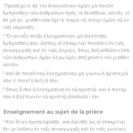
1
Προσέχετε δὲ τὴν δικαιοσύνην ὑμῶν μὴ ποιεῖν
ἔμπροσθεν τῶν ἀνθρώπων πρὸς τὸ θεαθῆναι αὐτοῖς· εἰ
δὲ μή γε, μισθὸν οὐκ ἔχετε παρὰ τῷ πατρὶ ὑμῶν τῷ ἐν
τοῖς οὐρανοῖς.
2
Ὅταν οὖν ποιῇς ἐλεημοσύνην, μὴ σαλπίσῃς
ἔμπροσθέν σου, ὥσπερ οἱ ὑποκριταὶ ποιοῦσιν ἐν ταῖς
συναγωγαῖς καὶ ἐν ταῖς ῥύμαις, ὅπως δοξασθῶσιν ὑπὸ
τῶν ἀνθρώπων· ἀμὴν λέγω ὑμῖν, ἀπέχουσιν τὸν μισθὸν
αὐτῶν.
3
σοῦ δὲ ποιοῦντος ἐλεημοσύνην μὴ γνώτω ἡ ἀριστερά
σου τί ποιεῖ ἡ δεξιά σου,
4
ὅπως ᾖ σου ἡ ἐλεημοσύνη ἐν τῷ κρυπτῷ· καὶ ὁ πατήρ
σου ὁ βλέπων ἐν τῷ κρυπτῷ ἀποδώσει σοι.
Enseignement au sujet de la prière
5
Καὶ ὅταν προσεύχησθε, οὐκ ἔσεσθε ὡς οἱ ὑποκριταί·
ὅτι φιλοῦσιν ἐν ταῖς συναγωγαῖς καὶ ἐν ταῖς γωνίαις