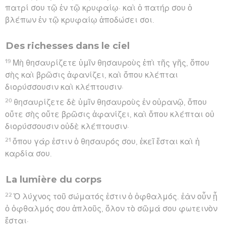
πατρί σου τῷ ἐν τῷ κρυφαίῳ· καὶ ὁ πατήρ σου ὁ
βλέπων ἐν τῷ κρυφαίῳ ἀποδώσει σοι.
Des richesses dans le ciel
19
Μὴ θησαυρίζετε ὑμῖν θησαυροὺς ἐπὶ τῆς γῆς, ὅπου
σὴς καὶ βρῶσις ἀφανίζει, καὶ ὅπου κλέπται
διορύσσουσιν καὶ κλέπτουσιν·
20
θησαυρίζετε δὲ ὑμῖν θησαυροὺς ἐν οὐρανῷ, ὅπου
οὔτε σὴς οὔτε βρῶσις ἀφανίζει, καὶ ὅπου κλέπται οὐ
διορύσσουσιν οὐδὲ κλέπτουσιν·
21
ὅπου γάρ ἐστιν ὁ θησαυρός σου, ἐκεῖ ἔσται καὶ ἡ
καρδία σου.
La lumière du corps
22
Ὁ λύχνος τοῦ σώματός ἐστιν ὁ ὀφθαλμός. ἐὰν οὖν ᾖ
ὁ ὀφθαλμός σου ἁπλοῦς, ὅλον τὸ σῶμά σου φωτεινὸν
ἔσται·