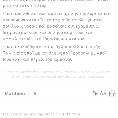
μαλακίαν ἐν τῷ λαῷ.
24
καὶ ἀπῆλθεν ἡ ἀκοὴ αὐτοῦ εἰς ὅλην τὴν Συρίαν· καὶ
προσήνεγκαν αὐτῷ πάντας τοὺς κακῶς ἔχοντας
ποικίλαις νόσοις καὶ βασάνοις συνεχομένους,
δαιμονιζομένους καὶ σεληνιαζομένους καὶ
παραλυτικούς, καὶ ἐθεράπευσεν αὐτούς.
25
καὶ ἠκολούθησαν αὐτῷ ὄχλοι πολλοὶ ἀπὸ τῆς
Γαλιλαίας καὶ Δεκαπόλεως καὶ Ἱεροσολύμων καὶ
Ἰουδαίας καὶ πέραν τοῦ Ἰορδάνου.
Hébreu : © Westminster Leningrad Codex - tanach.us --- Grec : © 2010 by the
Society of Biblical Literature and Logos Bible Software - sblgnt.com
Matthieu
5
Les vidéos ne sont pas disponibles aux USA et C anada.