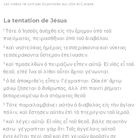
Les vidéos ne sont pas disponibles aux USA et C anada.
La tentation de Jésus
1
Τότε ὁ Ἰησοῦς ἀνήχθη εἰς τὴν ἔρημον ὑπὸ τοῦ
πνεύματος, πειρασθῆναι ὑπὸ τοῦ διαβόλου.
2
καὶ νηστεύσας ἡμέρας τεσσεράκοντα καὶ νύκτας
τεσσεράκοντα ὕστερον ἐπείνασεν.
3
καὶ προσελθὼν ὁ πειράζων εἶπεν αὐτῷ· Εἰ υἱὸς εἶ τοῦ
θεοῦ, εἰπὲ ἵνα οἱ λίθοι οὗτοι ἄρτοι γένωνται.
4
ὁ δὲ ἀποκριθεὶς εἶπεν· Γέγραπται· Οὐκ ἐπ’ ἄρτῳ
μόνῳ ζήσεται ὁ ἄνθρωπος, ἀλλ’ ἐπὶ παντὶ ῥήματι
ἐκπορευομένῳ διὰ στόματος θεοῦ.
5
Τότε παραλαμβάνει αὐτὸν ὁ διάβολος εἰς τὴν ἁγίαν
πόλιν, καὶ ἔστησεν αὐτὸν ἐπὶ τὸ πτερύγιον τοῦ ἱεροῦ,
6
καὶ λέγει αὐτῷ· Εἰ υἱὸς εἶ τοῦ θεοῦ, βάλε σεαυτὸν
κάτω· γέγραπται γὰρ ὅτι Τοῖς ἀγγέλοις αὐτοῦ
ἐντελεῖται περὶ σοῦ καὶ ἐπὶ χειρῶν ἀροῦσίν σε,