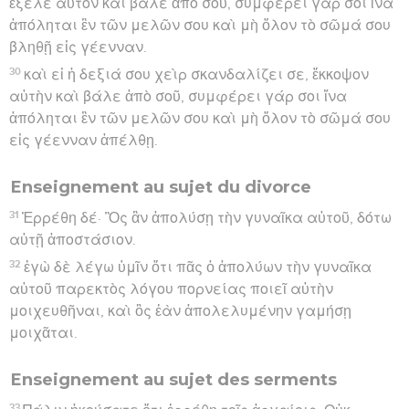
ἔξελε αὐτὸν καὶ βάλε ἀπὸ σοῦ, συμφέρει γάρ σοι ἵνα
ἀπόληται ἓν τῶν μελῶν σου καὶ μὴ ὅλον τὸ σῶμά σου
βληθῇ εἰς γέενναν.
30
καὶ εἰ ἡ δεξιά σου χεὶρ σκανδαλίζει σε, ἔκκοψον
αὐτὴν καὶ βάλε ἀπὸ σοῦ, συμφέρει γάρ σοι ἵνα
ἀπόληται ἓν τῶν μελῶν σου καὶ μὴ ὅλον τὸ σῶμά σου
εἰς γέενναν ἀπέλθῃ.
Enseignement au sujet du divorce
31
Ἐρρέθη δέ· Ὃς ἂν ἀπολύσῃ τὴν γυναῖκα αὐτοῦ, δότω
αὐτῇ ἀποστάσιον.
32
ἐγὼ δὲ λέγω ὑμῖν ὅτι πᾶς ὁ ἀπολύων τὴν γυναῖκα
αὐτοῦ παρεκτὸς λόγου πορνείας ποιεῖ αὐτὴν
μοιχευθῆναι, καὶ ὃς ἐὰν ἀπολελυμένην γαμήσῃ
μοιχᾶται.
Enseignement au sujet des serments
33