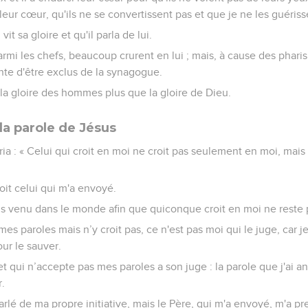
ur cœur, qu'ils ne se convertissent pas et que je ne les guériss
 vit sa gloire et qu'il parla de lui.
i les chefs, beaucoup crurent en lui ; mais, à cause des pharisie
inte d'être exclus de la synagogue.
t la gloire des hommes plus que la gloire de Dieu.
la parole de Jésus
cria : « Celui qui croit en moi ne croit pas seulement en moi, mais
voit celui qui m'a envoyé.
uis venu dans le monde afin que quiconque croit en moi ne reste 
es paroles mais n’y croit pas, ce n'est pas moi qui le juge, car 
ur le sauver.
et qui n’accepte pas mes paroles a son juge : la parole que j'ai a
r.
 parlé de ma propre initiative, mais le Père, qui m'a envoyé, m'a p