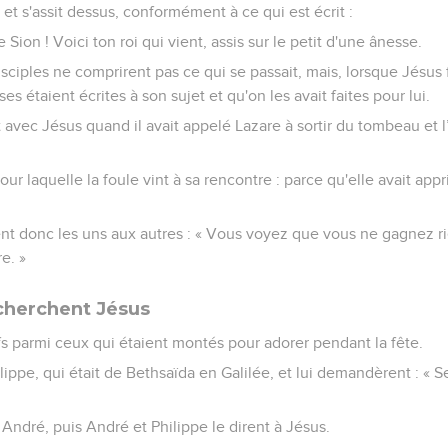
et s'assit dessus, conformément à ce qui est écrit :
e Sion ! Voici ton roi qui vient, assis sur le petit d'une ânesse.
ciples ne comprirent pas ce qui se passait, mais, lorsque Jésus fu
s étaient écrites à son sujet et qu'on les avait faites pour lui.
avec Jésus quand il avait appelé Lazare à sortir du tombeau et l’
our laquelle la foule vint à sa rencontre : parce qu'elle avait appris
ent donc les uns aux autres : « Vous voyez que vous ne gagnez rie
e. »
cherchent Jésus
ifs parmi ceux qui étaient montés pour adorer pendant la fête.
ilippe, qui était de Bethsaïda en Galilée, et lui demandèrent : « 
à André, puis André et Philippe le dirent à Jésus.