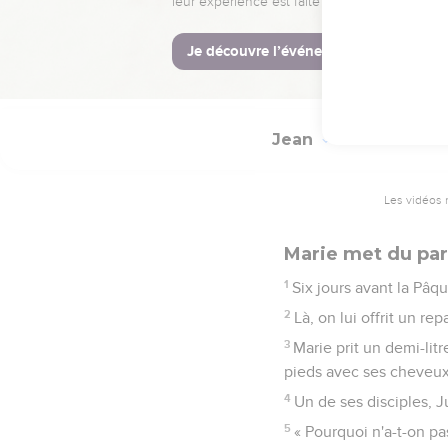
Ils cherchaient Jésus
pas à la fête ? »
57
Or les chefs des prêtr
dénonce, afin qu'on l'ar
Jean
12
Les vidéos 
Marie met du par
1
Six jours avant la Pâqu
2
Là, on lui offrit un re
3
Marie prit un demi-lit
pieds avec ses cheveux 
4
Un de ses disciples, Juda
5
« Pourquoi n'a-t-on p