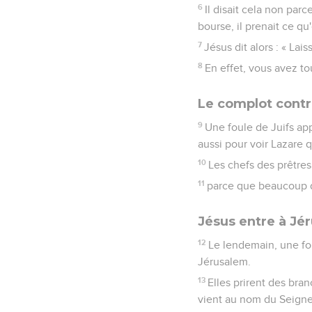
6
Il disait cela non parc
bourse, il prenait ce qu
7
Jésus dit alors : « La
8
En effet, vous avez to
Le complot contr
9
Une foule de Juifs app
aussi pour voir Lazare qu
10
Les chefs des prêtres
11
parce que beaucoup de
Jésus entre à Jé
12
Le lendemain, une fo
Jérusalem.
13
Elles prirent des bran
vient au nom du Seigneur,