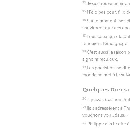
14
Jésus trouva un ânon 
15
N’aie pas peur, fille d
16
Sur le moment, ses dis
souvinrent que ces chose
17
Tous ceux qui étaient 
rendaient témoignage.
18
C'est aussi la raison p
signe miraculeux.
19
Les pharisiens se dir
monde se met à le suivr
Quelques Grecs 
20
Il y avait des non-Ju
21
Ils s'adressèrent à Ph
voudrions voir Jésus. »
22
Philippe alla le dire 