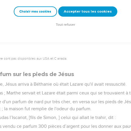
 et se disaient les uns aux autres dans le temple : « Qu'en pensez
Accepter tous les cookies
Choisir mes cookies
es et les pharisiens avaient donné l'ordre que, si quelqu'un savait
rête.
Tout refuser
ne sont pas disponibles aux USA et C anada.
fum sur les pieds de Jésus
e, Jésus arriva à Béthanie où était Lazare qu'il avait ressuscité.
pas ; Marthe servait et Lazare était parmi ceux qui se trouvaient à t
re d'un parfum de nard pur très cher, en versa sur les pieds de Jés
; la maison fut remplie de l'odeur du parfum.
s l’Iscariot, [fils de Simon, ] celui qui allait le trahir, dit :
as vendu ce parfum 300 pièces d’argent pour les donner aux pauv