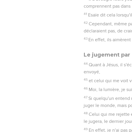
comprennent pas dans le
41
Esaïe dit cela lorsqu'il
42
Cependant, même parm
déclaraient pas, de cra
43
En effet, ils aimèren
Le jugement par 
44
Quant à Jésus, il s'é
envoyé,
45
et celui qui me voit 
46
Moi, la lumière, je s
47
Si quelqu'un entend m
juger le monde, mais po
48
Celui qui me rejette 
le jugera, le dernier jou
49
En effet, je n'ai pas