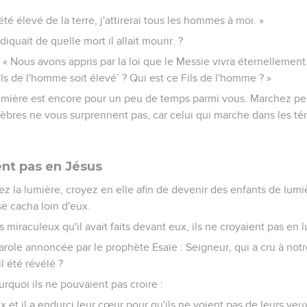
été élevé de la terre, j'attirerai tous les hommes à moi. »
ndiquait de quelle mort il allait mourir. ?
 : « Nous avons appris par la loi que le Messie vivra éternellem
 Fils de l'homme soit élevé’ ? Qui est ce Fils de l'homme ? »
a lumière est encore pour un peu de temps parmi vous. Marchez p
nèbres ne vous surprennent pas, car celui qui marche dans les tén
ent pas en Jésus
 la lumière, croyez en elle afin de devenir des enfants de lumiè
 se cacha loin d'eux.
 miraculeux qu'il avait faits devant eux, ils ne croyaient pas en l
parole annoncée par le prophète Esaïe : Seigneur, qui a cru à notr
il été révélé ?
urquoi ils ne pouvaient pas croire :
x et il a endurci leur cœur pour qu'ils ne voient pas de leurs yeux