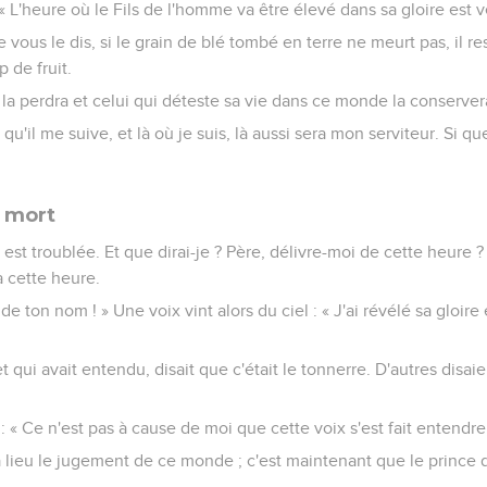
 « L'heure où le Fils de l'homme va être élevé dans sa gloire est 
je vous le dis, si le grain de blé tombé en terre ne meurt pas, il res
 de fruit.
 la perdra et celui qui déteste sa vie dans ce monde la conservera
qu'il me suive, et là où je suis, là aussi sera mon serviteur. Si q
a mort
t troublée. Et que dirai-je ? Père, délivre-moi de cette heure ? 
à cette heure.
 de ton nom ! » Une voix vint alors du ciel : « J'ai révélé sa gloire 
 et qui avait entendu, disait que c'était le tonnerre. D'autres disaie
 : « Ce n'est pas à cause de moi que cette voix s'est fait entendre
a lieu le jugement de ce monde ; c'est maintenant que le prince