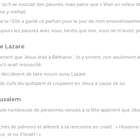
e qu'il se souciait des pauvres, mais parce que c’était un voleur e
'on y mettait.
isse-la ! Elle a gardé ce parfum pour le jour de mon ensevelisseme
ujours les pauvres avec vous, tandis que moi, vous ne m'aurez pa
e Lazare
rirent que Jésus était à Béthanie ; ils y vinrent, non seulement à
'il avait ressuscité.
 décidèrent de faire mourir aussi Lazare
 Juifs les quittaient et croyaient en Jésus à cause de lui.
rusalem
ule nombreuse de personnes venues à la fête apprirent que Jésu
ches de palmiers et allèrent à sa rencontre en criant : « Hosanna !
 le roi d'Israël ! »