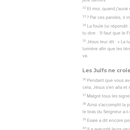
32
Et moi, quand j'aurai 
33
? Par ces paroles, il i
34
La foule lui répondit
tu dire : ‘Il faut que le
35
Jésus leur dit : « L
lumière afin que les té
va.
Les Juifs ne croi
36
Pendant que vous avez
cela, Jésus s'en alla et
37
Malgré tous les signes
38
Ainsi s'accomplit la 
le bras du Seigneur a-t-
39
Esaïe a dit encore po
40
Il a aveuglé leurs yeu