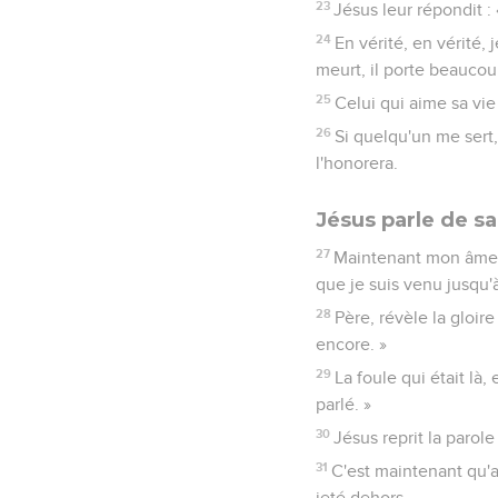
23
Jésus leur répondit :
24
En vérité, en vérité, 
meurt, il porte beaucoup
25
Celui qui aime sa vie
26
Si quelqu'un me sert, 
l'honorera.
Jésus parle de s
27
Maintenant mon âme es
que je suis venu jusqu'
28
Père, révèle la gloire
encore. »
29
La foule qui était là,
parlé. »
30
Jésus reprit la parole
31
C'est maintenant qu'
jeté dehors.