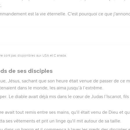
,
ommandement est la vie éternelle. C'est pourquoi ce que j'anno
ne sont pas disponibles aux USA et C anada.
eds de ses disciples
âque, Jésus, sachant que son heure était venue de passer de ce 
tenaient dans le monde, les aima jusqu’à l’extrême.
er. Le diable avait déjà mis dans le cœur de Judas l’Iscariot, fils
e avait tout remis entre ses mains, qu'il était venu de Dieu et qu'
itta ses vêtements et prit un linge qu'il mit autour de sa taille.
eau dans un bassin et il commença à laver les pieds des disciples 