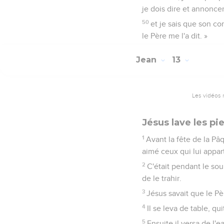
je dois dire et annoncer
50
et je sais que son c
le Père me l'a dit. »
Jean
13
Les vidéos 
Jésus lave les pi
1
Avant la fête de la P
aimé ceux qui lui appar
2
C'était pendant le soup
de le trahir.
3
Jésus savait que le Pèr
4
Il se leva de table, qu
5
Ensuite il versa de l'