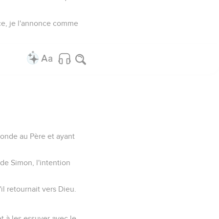
nce, je l'annonce comme
monde au Père et ayant
 de Simon, l'intention
il retournait vers Dieu.
et à les essuyer avec le