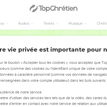
ntre eux allèrent trouver les pharisiens et leur racontèrent ce qu
rêtres et les pharisiens rassemblèrent le sanhédrin et dirent : « Q
beaucoup de signes miraculeux.
ire, tous croiront en lui et les Romains viendront détruire et notre 
éos
Audios
Textes
Musique
Chrét
ui était grand-prêtre cette année-là, leur dit : « Vous n'y compren
Segond 21
 pas qu'il est dans notre intérêt qu'un seul homme meure pour le
sse pas. »
re vie privée est importante pour 
 de lui-même, mais comme il était grand-prêtre cette année-là, il
tion.
r la nation seulement, c'était aussi afin de réunir en un seul corp
sur le bouton « Accepter tous les cookies », vous acceptez que T
traceurs (comme des cookies ou l'identifiant unique de votre compte 
s données à caractère personnel (comme vos données de navigatio
nt conseil pour le faire mourir.
 renseignées dans votre compte utilisateur) dans les buts suivants 
ne se montra plus ouvertement parmi les Juifs, mais il se retira 
e appelée Ephraïm, où il resta avec ses disciples.
audience de notre service
était proche et beaucoup de gens montèrent de la campagne à Jé
ttre d'utiliser des services tiers tels que de la vidéo, des cartes
ttre d'entrer en contact avec notre service de relation aux utilisat