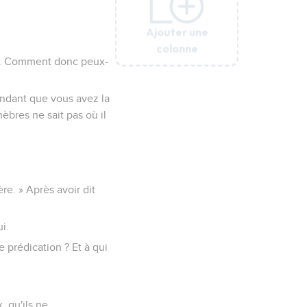
Ajouter une
Ajouter une
Ajouter une
Ajouter une
Ajouter une
Ajouter une
colonne
colonne
colonne
colonne
colonne
colonne
ent. Comment donc peux-
endant que vous avez la
èbres ne sait pas où il
re. » Après avoir dit
ui.
e prédication ? Et à qui
, qu'ils ne