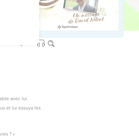
-vous ? Ne viendra-t-il
 où était Jésus, il le
able avec lui.
us et lui essuya les
res ? »