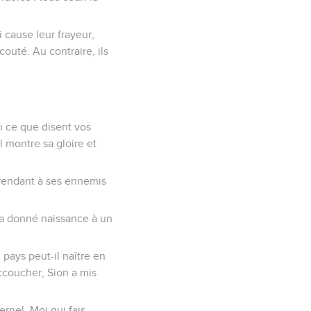
i cause leur frayeur,
couté. Au contraire, ils
ci ce que disent vos
 montre sa gloire et
n rendant à ses ennemis
e a donné naissance à un
pays peut-il naître en
accoucher, Sion a mis
ernel. Moi qui fais