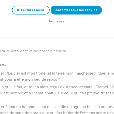
ils ne fassent appel à moi, je leur répondrai ; avant même qu'ils n
Accepter tous les cookies
Choisir mes cookies
routeront ensemble, le lion, comme le bœuf, mangera de la paille
re. On ne commettra ni mal ni destruction sur toute ma montagne s
Tout refuser
vangiles sont disponibles en vidéo pour le moment.
les
rnel : *Le ciel est mon trône, et la terre mon marchepied. Quelle
oit pourra être mon lieu de repos ?
 qui l’a fait, et tout a alors reçu l'existence, déclare l'Eternel. V
ui est humble et a l'esprit abattu, sur celui qui fait preuve de res
œuf abat un homme, celui qui sacrifie un agneau brise la nuque d
erse du sang de porc, celui qui fait brûler de l'encens adore des 