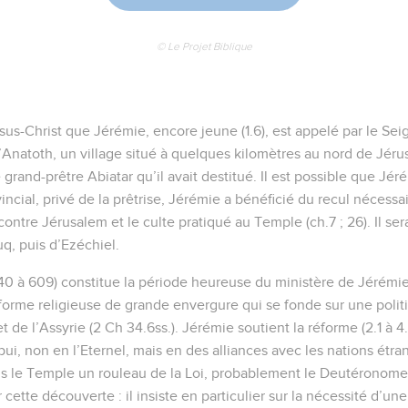
© Le Projet Biblique
sus-Christ que Jérémie, encore jeune (1.6), est appelé par le Sei
re d’Anatoth, un village situé à quelques kilomètres au nord de Jé
e grand-prêtre Abiatar qu’il avait destitué. Il est possible que Jér
vincial, privé de la prêtrise, Jérémie a bénéficié du recul nécessa
contre Jérusalem et le culte pratiqué au Temple (ch.7 ; 26). Il s
q, puis d’Ezéchiel.
40 à 609) constitue la période heureuse du ministère de Jérémie (
forme religieuse de grande envergure qui se fonde sur une pol
et de l’Assyrie (2 Ch 34.6ss.). Jérémie soutient la réforme (2.1 à
ui, non en l’Eternel, mais en des alliances avec les nations étran
s le Temple un rouleau de la Loi, probablement le Deutéronome.
r cette découverte : il insiste en particulier sur la nécessité d’u