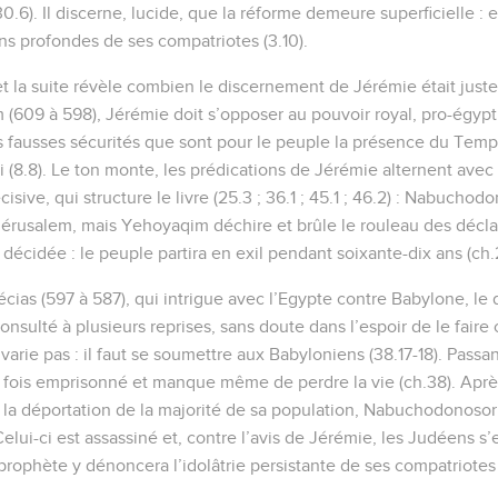
; 30.6). Il discerne, lucide, que la réforme demeure superficielle : 
ns profondes de ses compatriotes (3.10).
t la suite révèle combien le discernement de Jérémie était juste
609 à 598), Jérémie doit s’opposer au pouvoir royal, pro-égypt
 les fausses sécurités que sont pour le peuple la présence du Temp
i (8.8). Le ton monte, les prédications de Jérémie alternent avec 
isive, qui structure le livre (25.3 ; 36.1 ; 45.1 ; 46.2) : Nabuchod
Jérusalem, mais Yehoyaqim déchire et brûle le rouleau des décl
t décidée : le peuple partira en exil pendant soixante-dix ans (ch.
cias (597 à 587), qui intrigue avec l’Egypte contre Babylone, le 
onsulté à plusieurs reprises, sans doute dans l’espoir de le faire
rie pas : il faut se soumettre aux Babyloniens (38.17-18). Passan
urs fois emprisonné et manque même de perdre la vie (ch.38). Aprè
t la déportation de la majorité de sa population, Nabuchodonos
ui-ci est assassiné et, contre l’avis de Jérémie, les Judéens s’
rophète y dénoncera l’idolâtrie persistante de ses compatriotes 