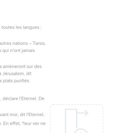
 toutes les langues ;
autres nations – Tarsis,
s qui n'ont jamais
les amèneront sur des
à Jérusalem, dit
 plats purifiés.
, déclare l'Eternel. De
nt moi, dit l'Eternel,
 En effet, *leur ver ne