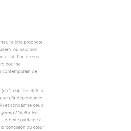
gneur à être prophète
rusalem, où Salomon
émie soit l’un de ses
ire pour sa
era contemporain de
ch.1 à 6). Dès 628, le
itique d’indépendance
 4.4) et condamne ceux
gères (2.18,36). En
 Jérémie participe à
ne circoncision du cœur