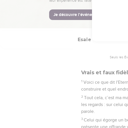
Alors, avant même qu'
les exaucerai.
25
Le loup et l'agneau b
poussière pour nourritu
Esaïe
66
Seuls les É
Vrais et faux fidè
1
Voici ce que dit l'Ete
construire et quel endr
2
Tout cela, c’est ma main
les regards : sur celui q
parole.
3
Celui qui égorge un b
présente une offrande v