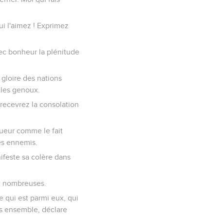
ui l'aimez ! Exprimez
vec bonheur la plénitude
a gloire des nations
 les genoux.
ecevrez la consolation
gueur comme le fait
ses ennemis.
nifeste sa colère dans
nt nombreuses.
le qui est parmi eux, qui
us ensemble, déclare