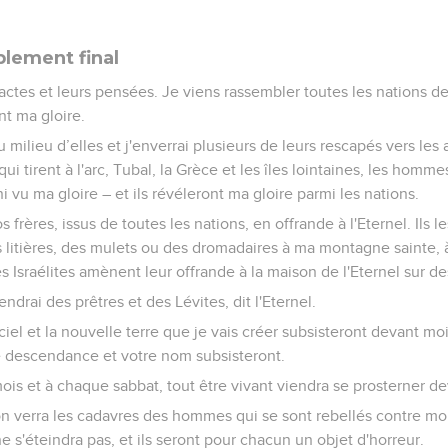
lement final
 actes et leurs pensées. Je viens rassembler toutes les nations de
nt ma gloire.
 milieu d’elles et j'enverrai plusieurs de leurs rescapés vers les 
qui tirent à l'arc, Tubal, la Grèce et les îles lointaines, les homme
 vu ma gloire – et ils révéleront ma gloire parmi les nations.
s frères, issus de toutes les nations, en offrande à l'Eternel. Ils 
 litières, des mulets ou des dromadaires à ma montagne sainte, 
s Israélites amènent leur offrande à la maison de l'Eternel sur des
endrai des prêtres et des Lévites, dit l'Eternel.
ciel et la nouvelle terre que je vais créer subsisteront devant moi
 descendance et votre nom subsisteront.
s et à chaque sabbat, tout être vivant viendra se prosterner deva
on verra les cadavres des hommes qui se sont rebellés contre moi.
e s'éteindra pas, et ils seront pour chacun un objet d'horreur.