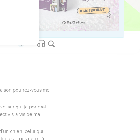
’aient fini de parler, je
 et le serpent aura la
ainte, dit l'Eternel.
 maison pourrez-vous me
oici sur qui je porterai
pect vis-à-vis de ma
’un chien, celui qui
idoles : tous ceux-là