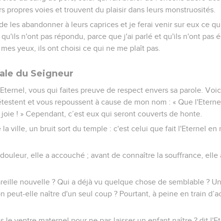
rs propres voies et trouvent du plaisir dans leurs monstruosités.
 de les abandonner à leurs caprices et je ferai venir sur eux ce qu
 qu'ils n'ont pas répondu, parce que j'ai parlé et qu'ils n'ont pas é
à mes yeux, ils ont choisi ce qui ne me plaît pas.
nale du Seigneur
'Eternel, vous qui faites preuve de respect envers sa parole. Voi
étestent et vous repoussent à cause de mon nom : « Que l'Eternel
joie ! » Cependant, c’est eux qui seront couverts de honte.
a ville, un bruit sort du temple : c'est celui que fait l'Eternel e
douleur, elle a accouché ; avant de connaître la souffrance, ell
reille nouvelle ? Qui a déjà vu quelque chose de semblable ? Un 
n peut-elle naître d'un seul coup ? Pourtant, à peine en train d’
s le ventre maternel pour ne pas laisser un enfant naître ? dit l'Et