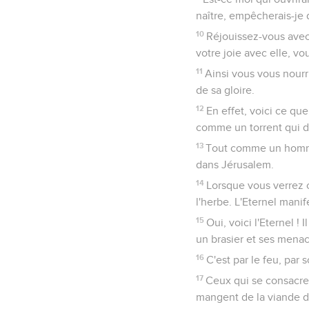
naître, empêcherais-je 
10
Réjouissez-vous avec 
votre joie avec elle, vo
11
Ainsi vous vous nourr
de sa gloire.
12
En effet, voici ce que
comme un torrent qui dé
13
Tout comme un homme 
dans Jérusalem.
14
Lorsque vous verrez c
l'herbe. L'Eternel manif
15
Oui, voici l'Eternel !
un brasier et ses mena
16
C'est par le feu, par
17
Ceux qui se consacrent
mangent de la viande d