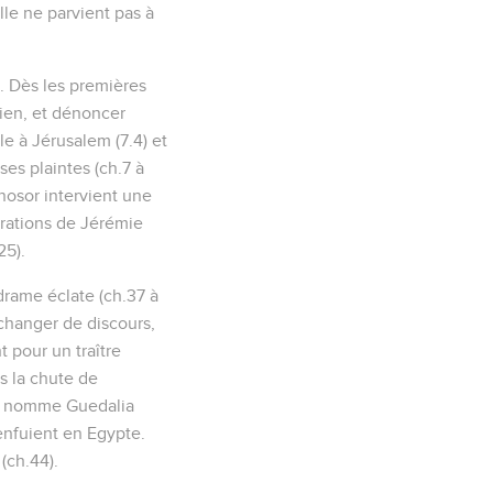
elle ne parvient pas à
. Dès les premières
ien, et dénoncer
le à Jérusalem (7.4) et
ses plaintes (ch.7 à
onosor intervient une
arations de Jérémie
25).
drame éclate (ch.37 à
 changer de discours,
t pour un traître
s la chute de
or nomme Guedalia
enfuient en Egypte.
(ch.44).