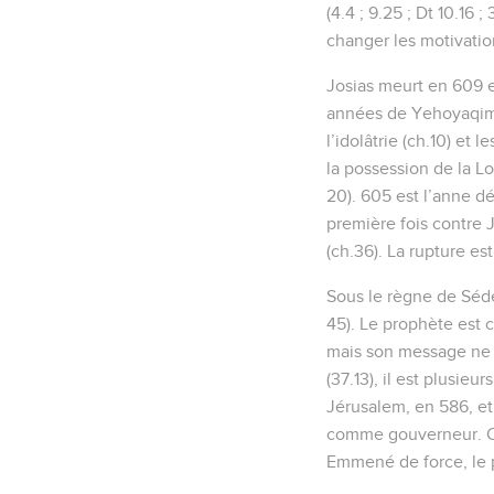
(4.4 ; 9.25 ; Dt 10.16 
changer les motivatio
Josias meurt en 609 e
années de Yehoyaqim (
l’idolâtrie (ch.10) et
la possession de la Lo
20). 605 est l’anne déc
première fois contre 
(ch.36). La rupture es
Sous le règne de Sédé
45). Le prophète est c
mais son message ne va
(37.13), il est plusie
Jérusalem, en 586, e
comme gouverneur. Cel
Emmené de force, le p