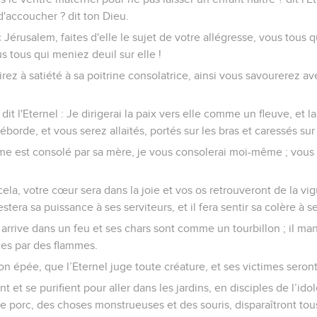
d'accoucher ? dit ton Dieu.
Jérusalem, faites d'elle le sujet de votre allégresse, vous tous q
us tous qui meniez deuil sur elle !
irez à satiété à sa poitrine consolatrice, ainsi vous savourerez a
 dit l'Eternel : Je dirigerai la paix vers elle comme un fleuve, et l
borde, et vous serez allaités, portés sur les bras et caressés sur
est consolé par sa mère, je vous consolerai moi-même ; vous r
ela, votre cœur sera dans la joie et vos os retrouveront de la vi
estera sa puissance à ses serviteurs, et il fera sentir sa colère à 
 Il arrive dans un feu et ses chars sont comme un tourbillon ; il ma
ces par des flammes.
 son épée, que l’Eternel juge toute créature, et ses victimes sero
 et se purifient pour aller dans les jardins, en disciples de l’ido
e porc, des choses monstrueuses et des souris, disparaîtront to