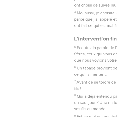
ont choisi de suivre leu
4
Moi aussi, je choisirai
parce que j'ai appelé et
ont fait ce qui est mal 
L'intervention fi
5
Ecoutez la parole de l
frères, ceux qui vous d
que nous voyions votre 
6
Un tapage provient de l
ce qu’ils méritent.
7
Avant de se tordre de 
fils !
8
Qui a déjà entendu pa
un seul jour ? Une natio
ses fils au monde !
9
Est-ce moi qui ouvrirai