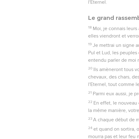
l'Eternel.
Le grand rassemb
18
Moi, je connais leurs
elles viendront et verro
19
Je mettrai un signe au
Pul et Lud, les peuples 
entendu parler de moi ni
20
Ils amèneront tous vo
chevaux, des chars, des
l'Eternel, tout comme le
21
Parmi eux aussi, je pr
22
En effet, le nouveau 
la même manière, votre
23
A chaque début de moi
24
et quand on sortira, 
mourra pas et leur feu n