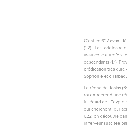
C’est en 627 avant Jé
(1.2). Il est originai
avait exilé autrefois l
descendants (1.1). Pro
prédication très dure 
Sophonie et d’Habaqu
Le règne de Josias (6
roi entreprend une ré
à l’égard de l’Egypte 
qui cherchent leur app
622, on découvre dan
la ferveur suscitée pa