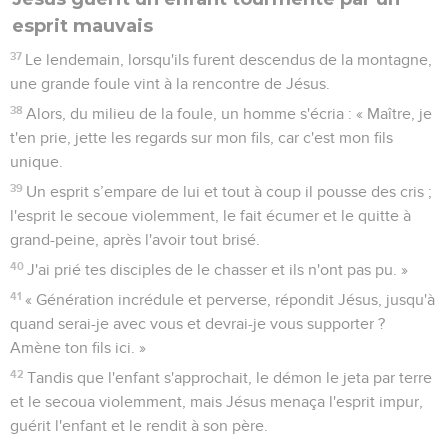
esprit mauvais
37
Le lendemain, lorsqu'ils furent descendus de la montagne,
une grande foule vint à la rencontre de Jésus.
38
Alors, du milieu de la foule, un homme s'écria : « Maître, je
t'en prie, jette les regards sur mon fils, car c'est mon fils
unique.
39
Un esprit s’empare de lui et tout à coup il pousse des cris ;
l'esprit le secoue violemment, le fait écumer et le quitte à
grand-peine, après l'avoir tout brisé.
40
J'ai prié tes disciples de le chasser et ils n'ont pas pu. »
41
« Génération incrédule et perverse, répondit Jésus, jusqu'à
quand serai-je avec vous et devrai-je vous supporter ?
Amène ton fils ici. »
42
Tandis que l'enfant s'approchait, le démon le jeta par terre
et le secoua violemment, mais Jésus menaça l'esprit impur,
guérit l'enfant et le rendit à son père.