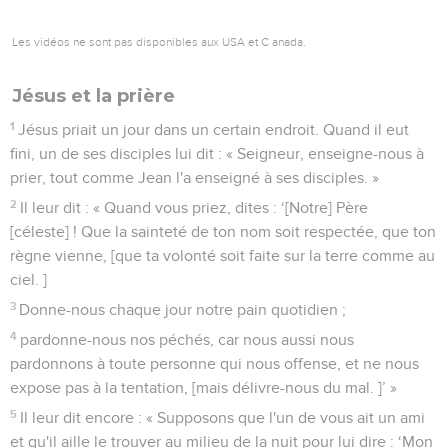
Les vidéos ne sont pas disponibles aux USA et C anada.
Jésus et la prière
1
Jésus priait un jour dans un certain endroit. Quand il eut
fini, un de ses disciples lui dit : « Seigneur, enseigne-nous à
prier, tout comme Jean l'a enseigné à ses disciples. »
2
Il leur dit : « Quand vous priez, dites : ‘[Notre] Père
[céleste] ! Que la sainteté de ton nom soit respectée, que ton
règne vienne, [que ta volonté soit faite sur la terre comme au
ciel. ]
3
Donne-nous chaque jour notre pain quotidien ;
4
pardonne-nous nos péchés, car nous aussi nous
pardonnons à toute personne qui nous offense, et ne nous
expose pas à la tentation, [mais délivre-nous du mal. ]’ »
5
Il leur dit encore : « Supposons que l'un de vous ait un ami
et qu'il aille le trouver au milieu de la nuit pour lui dire : ‘Mon