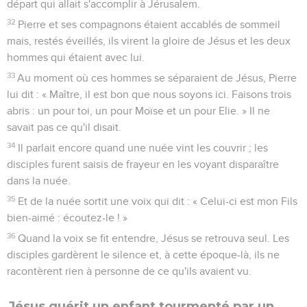
départ qui allait s'accomplir à Jérusalem.
32
Pierre et ses compagnons étaient accablés de sommeil
mais, restés éveillés, ils virent la gloire de Jésus et les deux
hommes qui étaient avec lui.
33
Au moment où ces hommes se séparaient de Jésus, Pierre
lui dit : « Maître, il est bon que nous soyons ici. Faisons trois
abris : un pour toi, un pour Moïse et un pour Elie. » Il ne
savait pas ce qu'il disait.
34
Il parlait encore quand une nuée vint les couvrir ; les
disciples furent saisis de frayeur en les voyant disparaître
dans la nuée.
35
Et de la nuée sortit une voix qui dit : « Celui-ci est mon Fils
bien-aimé : écoutez-le ! »
36
Quand la voix se fit entendre, Jésus se retrouva seul. Les
disciples gardèrent le silence et, à cette époque-là, ils ne
racontèrent rien à personne de ce qu'ils avaient vu.
Jésus guérit un enfant tourmenté par un