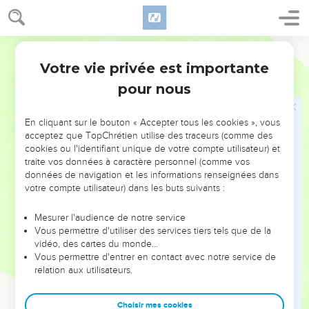
toute tremblante se jeter à ses pieds ; elle déclara devant
tout le peuple pourquoi elle l'avait touché et comment elle
avait été immédiatement guérie.
Segond 21
48
Alors il lui dit : « Ma fille, [prends courage, ] ta foi t'a
Votre vie privée est importante
Luc
8
sauvée. Pars dans la paix ! »
pour nous
49
Jésus parlait encore quand quelqu'un arriva de chez le
chef de la synagogue et [lui] dit : « Ta fille est morte, ne
En cliquant sur le bouton « Accepter tous les cookies », vous
dérange plus le maître. »
acceptez que TopChrétien utilise des traceurs (comme des
50
Mais Jésus, qui avait entendu, dit au chef de la
cookies ou l'identifiant unique de votre compte utilisateur) et
traite vos données à caractère personnel (comme vos
synagogue : « N’aie pas peur, crois seulement, et elle sera
données de navigation et les informations renseignées dans
sauvée. »
votre compte utilisateur) dans les buts suivants :
51
Lorsqu'il fut arrivé à la maison, il ne laissa personne entrer
[avec lui], sauf Pierre, Jean et Jacques, ainsi que le père et la
Mesurer l'audience de notre service
Vous permettre d'utiliser des services tiers tels que de la
mère de l'enfant.
vidéo, des cartes du monde…
52
Tous pleuraient et se lamentaient sur elle. Alors Jésus dit :
Vous permettre d'entrer en contact avec notre service de
« Ne pleurez pas, [car] elle n'est pas morte, mais elle dort. »
relation aux utilisateurs.
53
Ils se moquaient de lui, sachant qu'elle était morte.
Choisir mes cookies
54