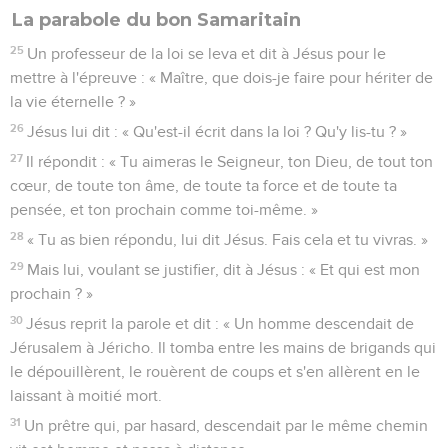
La parabole du bon Samaritain
25
Un professeur de la loi se leva et dit à Jésus pour le
mettre à l'épreuve : « Maître, que dois-je faire pour hériter de
la vie éternelle ? »
26
Jésus lui dit : « Qu'est-il écrit dans la loi ? Qu'y lis-tu ? »
27
Il répondit : « Tu aimeras le Seigneur, ton Dieu, de tout ton
cœur, de toute ton âme, de toute ta force et de toute ta
pensée, et ton prochain comme toi-même. »
28
« Tu as bien répondu, lui dit Jésus. Fais cela et tu vivras. »
29
Mais lui, voulant se justifier, dit à Jésus : « Et qui est mon
prochain ? »
30
Jésus reprit la parole et dit : « Un homme descendait de
Jérusalem à Jéricho. Il tomba entre les mains de brigands qui
le dépouillèrent, le rouèrent de coups et s'en allèrent en le
laissant à moitié mort.
31
Un prêtre qui, par hasard, descendait par le même chemin