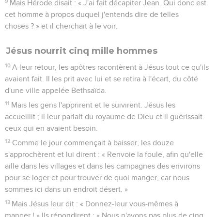
9
Mais Hérode disait : « J'ai fait décapiter Jean. Qui donc est
cet homme à propos duquel j'entends dire de telles
choses ? » et il cherchait à le voir.
Jésus nourrit cinq mille hommes
10
A leur retour, les apôtres racontèrent à Jésus tout ce qu'ils
avaient fait. Il les prit avec lui et se retira à l'écart, du côté
d'une ville appelée Bethsaïda.
11
Mais les gens l'apprirent et le suivirent. Jésus les
accueillit ; il leur parlait du royaume de Dieu et il guérissait
ceux qui en avaient besoin.
12
Comme le jour commençait à baisser, les douze
s'approchèrent et lui dirent : « Renvoie la foule, afin qu'elle
aille dans les villages et dans les campagnes des environs
pour se loger et pour trouver de quoi manger, car nous
sommes ici dans un endroit désert. »
13
Mais Jésus leur dit : « Donnez-leur vous-mêmes à
manger ! » Ils répondirent : « Nous n'avons pas plus de cinq