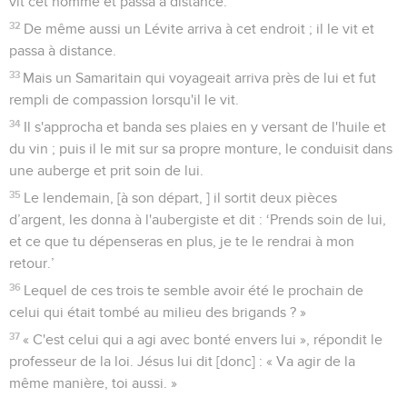
vit cet homme et passa à distance.
32
De même aussi un Lévite arriva à cet endroit ; il le vit et
passa à distance.
33
Mais un Samaritain qui voyageait arriva près de lui et fut
rempli de compassion lorsqu'il le vit.
34
Il s'approcha et banda ses plaies en y versant de l'huile et
du vin ; puis il le mit sur sa propre monture, le conduisit dans
une auberge et prit soin de lui.
35
Le lendemain, [à son départ, ] il sortit deux pièces
d’argent, les donna à l'aubergiste et dit : ‘Prends soin de lui,
et ce que tu dépenseras en plus, je te le rendrai à mon
retour.’
36
Lequel de ces trois te semble avoir été le prochain de
celui qui était tombé au milieu des brigands ? »
37
« C'est celui qui a agi avec bonté envers lui », répondit le
professeur de la loi. Jésus lui dit [donc] : « Va agir de la
même manière, toi aussi. »