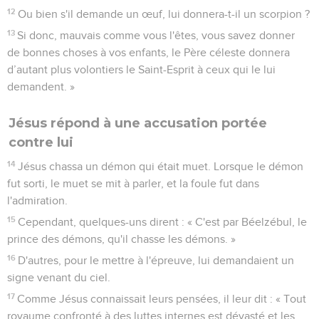
12
Ou bien s'il demande un œuf, lui donnera-t-il un scorpion ?
13
Si donc, mauvais comme vous l'êtes, vous savez donner
de bonnes choses à vos enfants, le Père céleste donnera
d’autant plus volontiers le Saint-Esprit à ceux qui le lui
demandent. »
Jésus répond à une accusation portée
contre lui
14
Jésus chassa un démon qui était muet. Lorsque le démon
fut sorti, le muet se mit à parler, et la foule fut dans
l'admiration.
15
Cependant, quelques-uns dirent : « C'est par Béelzébul, le
prince des démons, qu'il chasse les démons. »
16
D'autres, pour le mettre à l'épreuve, lui demandaient un
signe venant du ciel.
17
Comme Jésus connaissait leurs pensées, il leur dit : « Tout
royaume confronté à des luttes internes est dévasté et les