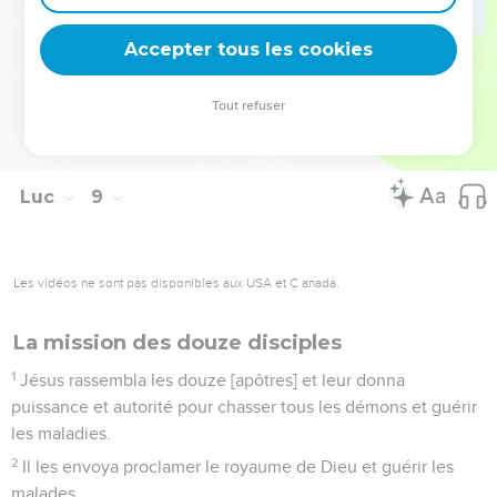
Mais il [les fit tous sortir, ] prit la jeune fille par la main et
dit d'une voix forte : « Mon enfant, lève-toi. »
Accepter tous les cookies
55
Son esprit revint en elle et elle se leva immédiatement ;
Jésus ordonna de lui donner à manger.
Tout refuser
56
Les parents de la jeune fille furent remplis d'étonnement ;
il leur recommanda de ne dire à personne ce qui était arrivé.
Luc
9
Les vidéos ne sont pas disponibles aux USA et C anada.
La mission des douze disciples
1
Jésus rassembla les douze [apôtres] et leur donna
puissance et autorité pour chasser tous les démons et guérir
les maladies.
2
Il les envoya proclamer le royaume de Dieu et guérir les
malades.