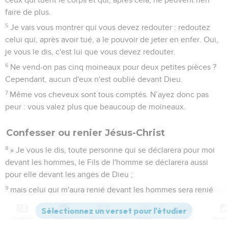
faire de plus.
5
Je vais vous montrer qui vous devez redouter : redoutez
celui qui, après avoir tué, a le pouvoir de jeter en enfer. Oui,
je vous le dis, c'est lui que vous devez redouter.
6
Ne vend-on pas cinq moineaux pour deux petites pièces ?
Cependant, aucun d'eux n'est oublié devant Dieu.
7
Même vos cheveux sont tous comptés. N’ayez donc pas
peur : vous valez plus que beaucoup de moineaux.
Confesser ou renier Jésus-Christ
8
» Je vous le dis, toute personne qui se déclarera pour moi
devant les hommes, le Fils de l'homme se déclarera aussi
pour elle devant les anges de Dieu ;
9
mais celui qui m'aura renié devant les hommes sera renié
devant les anges de Dieu.
10
Toute personne qui dira une parole contre le Fils de
Contenus
Versions
Commentaires
Strong
Dictionnaire