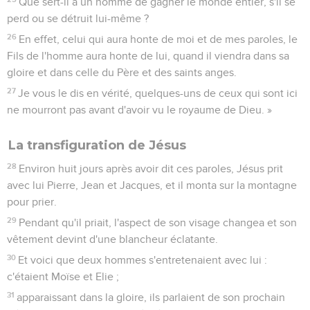
Que sert-il à un homme de gagner le monde entier, s'il se
perd ou se détruit lui-même ?
26
En effet, celui qui aura honte de moi et de mes paroles, le
Fils de l'homme aura honte de lui, quand il viendra dans sa
gloire et dans celle du Père et des saints anges.
27
Je vous le dis en vérité, quelques-uns de ceux qui sont ici
ne mourront pas avant d'avoir vu le royaume de Dieu. »
La transfiguration de Jésus
28
Environ huit jours après avoir dit ces paroles, Jésus prit
avec lui Pierre, Jean et Jacques, et il monta sur la montagne
pour prier.
29
Pendant qu'il priait, l'aspect de son visage changea et son
vêtement devint d'une blancheur éclatante.
30
Et voici que deux hommes s'entretenaient avec lui :
c'étaient Moïse et Elie ;
31
apparaissant dans la gloire, ils parlaient de son prochain