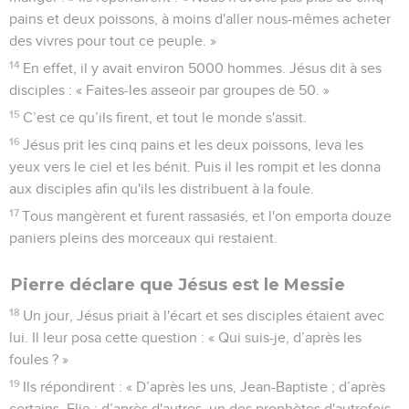
pains et deux poissons, à moins d'aller nous-mêmes acheter
des vivres pour tout ce peuple. »
14
En effet, il y avait environ 5000 hommes. Jésus dit à ses
disciples : « Faites-les asseoir par groupes de 50. »
15
C’est ce qu’ils firent, et tout le monde s'assit.
16
Jésus prit les cinq pains et les deux poissons, leva les
yeux vers le ciel et les bénit. Puis il les rompit et les donna
aux disciples afin qu'ils les distribuent à la foule.
17
Tous mangèrent et furent rassasiés, et l'on emporta douze
paniers pleins des morceaux qui restaient.
Pierre déclare que Jésus est le Messie
18
Un jour, Jésus priait à l'écart et ses disciples étaient avec
lui. Il leur posa cette question : « Qui suis-je, d’après les
foules ? »
19
Ils répondirent : « D’après les uns, Jean-Baptiste ; d’après
certains, Elie ; d’après d'autres, un des prophètes d'autrefois