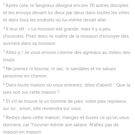
1
Après cela, le Seigneur désigna encore 70 autres disciples
et les envoya devant lui deux par deux dans toutes les villes
et dans tous les endroits où lui-même devait aller.
2
Il leur dit : « La moisson est grande, mais il y a peu
d'ouvriers. Priez donc le maître de la moisson d'envoyer des
ouvriers dans sa moisson.
3
Allez-y ! Je vous envoie comme des agneaux au milieu des
loups.
4
Ne prenez ni bourse, ni sac, ni sandales et ne saluez
personne en chemin.
5
Dans toute maison où vous entrerez, dites d'abord : ‘Que la
paix soit sur cette maison !’
6
Et s'il se trouve là un homme de paix, votre paix reposera
sur lui ; sinon, elle reviendra sur vous.
7
Restez dans cette maison, mangez et buvez ce qu'on vous
donnera, car *l'ouvrier mérite son salaire. N'allez pas de
maison en maison.