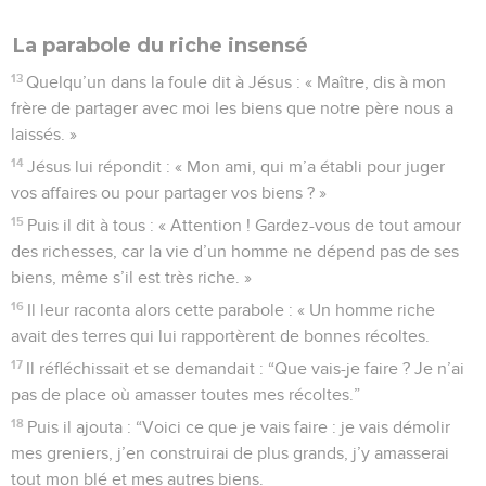
La parabole du riche insensé
13
Quelqu’un dans la foule dit à Jésus : « Maître, dis à mon
frère de partager avec moi les biens que notre père nous a
laissés. »
14
Jésus lui répondit : « Mon ami, qui m’a établi pour juger
vos affaires ou pour partager vos biens ? »
15
Puis il dit à tous : « Attention ! Gardez-vous de tout amour
des richesses, car la vie d’un homme ne dépend pas de ses
biens, même s’il est très riche. »
16
Il leur raconta alors cette parabole : « Un homme riche
avait des terres qui lui rapportèrent de bonnes récoltes.
17
Il réfléchissait et se demandait : “Que vais-je faire ? Je n’ai
pas de place où amasser toutes mes récoltes.”
18
Puis il ajouta : “Voici ce que je vais faire : je vais démolir
mes greniers, j’en construirai de plus grands, j’y amasserai
tout mon blé et mes autres biens.