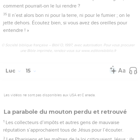
comment pourrait-on le lui rendre ?
35
Il n’est alors bon ni pour la terre, ni pour le fumier ; on le
jette dehors. Écoutez bien, si vous avez des oreilles pour
entendre ! »
© Société biblique française – Bibli’O, 1997, avec autorisation. Pour vous procurer
une Bible imprimée, rendez-vous sur www.editionsbiblio.fr
Luc
15
Les vidéos ne sont pas disponibles aux USA et C anada.
La parabole du mouton perdu et retrouvé
1
Les collecteurs d’impôts et autres gens de mauvaise
réputation s’approchaient tous de Jésus pour l’écouter.
2
Les Pharisiens et les maîtres de la loi critiquaient Jésus ; ils