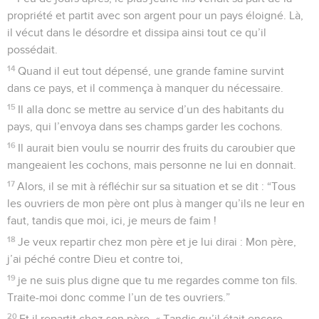
propriété et partit avec son argent pour un pays éloigné. Là,
il vécut dans le désordre et dissipa ainsi tout ce qu’il
possédait.
14
Quand il eut tout dépensé, une grande famine survint
dans ce pays, et il commença à manquer du nécessaire.
15
Il alla donc se mettre au service d’un des habitants du
pays, qui l’envoya dans ses champs garder les cochons.
16
Il aurait bien voulu se nourrir des fruits du caroubier que
mangeaient les cochons, mais personne ne lui en donnait.
17
Alors, il se mit à réfléchir sur sa situation et se dit : “Tous
les ouvriers de mon père ont plus à manger qu’ils ne leur en
faut, tandis que moi, ici, je meurs de faim !
18
Je veux repartir chez mon père et je lui dirai : Mon père,
j’ai péché contre Dieu et contre toi,
19
je ne suis plus digne que tu me regardes comme ton fils.
Traite-moi donc comme l’un de tes ouvriers.”
20
Et il repartit chez son père. « Tandis qu’il était encore