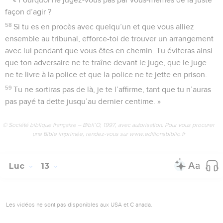
façon d’agir ?
58
Si tu es en procès avec quelqu’un et que vous alliez
ensemble au tribunal, efforce-toi de trouver un arrangement
avec lui pendant que vous êtes en chemin. Tu éviteras ainsi
que ton adversaire ne te traîne devant le juge, que le juge
ne te livre à la police et que la police ne te jette en prison.
59
Tu ne sortiras pas de là, je te l’affirme, tant que tu n’auras
pas payé ta dette jusqu’au dernier centime. »
© Société biblique française – Bibli’O, 1997, avec autorisation. Pour vous procurer
une Bible imprimée, rendez-vous sur www.editionsbiblio.fr
Luc
13
Les vidéos ne sont pas disponibles aux USA et C anada.