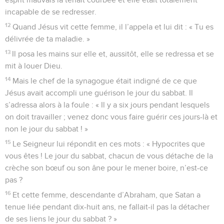
incapable de se redresser.
12
Quand Jésus vit cette femme, il l’appela et lui dit : « Tu es
délivrée de ta maladie. »
13
Il posa les mains sur elle et, aussitôt, elle se redressa et se
mit à louer Dieu.
14
Mais le chef de la synagogue était indigné de ce que
Jésus avait accompli une guérison le jour du sabbat. Il
s’adressa alors à la foule : « Il y a six jours pendant lesquels
on doit travailler ; venez donc vous faire guérir ces jours-là et
non le jour du sabbat ! »
15
Le Seigneur lui répondit en ces mots : « Hypocrites que
vous êtes ! Le jour du sabbat, chacun de vous détache de la
crèche son bœuf ou son âne pour le mener boire, n’est-ce
pas ?
16
Et cette femme, descendante d’Abraham, que Satan a
tenue liée pendant dix-huit ans, ne fallait-il pas la détacher
de ses liens le jour du sabbat ? »