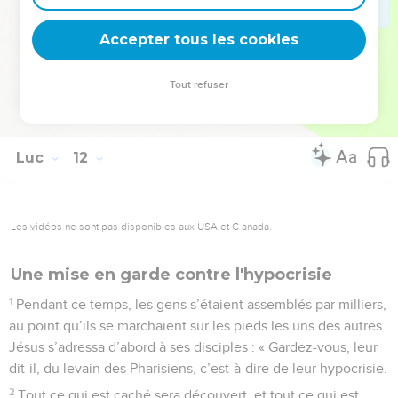
54
ils lui tendaient des pièges pour essayer de surprendre
Accepter tous les cookies
quelque chose de faux dans ses paroles.
© Société biblique française – Bibli’O, 1997, avec autorisation. Pour vous procurer
Tout refuser
une Bible imprimée, rendez-vous sur www.editionsbiblio.fr
Luc
12
Les vidéos ne sont pas disponibles aux USA et C anada.
Une mise en garde contre l'hypocrisie
1
Pendant ce temps, les gens s’étaient assemblés par milliers,
au point qu’ils se marchaient sur les pieds les uns des autres.
Jésus s’adressa d’abord à ses disciples : « Gardez-vous, leur
dit-il, du levain des Pharisiens, c’est-à-dire de leur hypocrisie.
2
Tout ce qui est caché sera découvert, et tout ce qui est