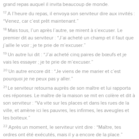
grand repas auquel il invita beaucoup de monde.
17
A l’heure du repas, il envoya son serviteur dire aux invités :
“Venez, car c’est prêt maintenant.”
18
Mais tous, l’un après l’autre, se mirent à s’excuser. Le
premier dit au serviteur : “J’ai acheté un champ et il faut que
j’aille le voir ; je te prie de m’excuser.”
19
Un autre lui dit : “J’ai acheté cinq paires de bœufs et je
vais les essayer ; je te prie de m’excuser.”
20
Un autre encore dit : “Je viens de me marier et c’est
pourquoi je ne peux pas y aller.”
21
Le serviteur retourna auprès de son maître et lui rapporta
ces réponses. Le maître de la maison se mit en colère et dit à
son serviteur : “Va vite sur les places et dans les rues de la
ville, et amène ici les pauvres, les infirmes, les aveugles et
les boiteux.”
22
Après un moment, le serviteur vint dire : “Maître, tes
ordres ont été exécutés, mais il y a encore de la place.”