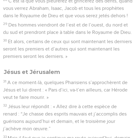
C’est là que vous pleurerez et grincerez des dents, quand
vous verrez Abraham, Isaac, Jacob et tous les prophètes
dans le Royaume de Dieu et que vous serez jetés dehors !
29
Des hommes viendront de l’est et de l’ouest, du nord et
du sud et prendront place à table dans le Royaume de Dieu.
30
Et alors, certains de ceux qui sont maintenant les derniers
seront les premiers et d’autres qui sont maintenant les
premiers seront les derniers. »
Jésus et Jérusalem
31
A ce moment-là, quelques Pharisiens s’approchèrent de
Jésus et lui dirent : « Pars d’ici, va-t’en ailleurs, car Hérode
veut te faire mourir. »
32
Jésus leur répondit : « Allez dire à cette espèce de
renard : “Je chasse des esprits mauvais et j’accomplis des
guérisons aujourd’hui et demain, et le troisième jour
j’achève mon œuvre.”
33
Mais il faut que je continue ma route aujourd’hui, demain