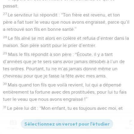
passait.
27
Le serviteur lui répondit : “Ton frère est revenu, et ton
père a fait tuer le veau que nous avons engraissé, parce qu’il
a retrouvé son fils en bonne santé.”
28
Le fils aîné se mit alors en colère et refusa d’entrer dans la
maison. Son père sortit pour le prier d’entrer.
29
Mais le fils répondit à son père : “Écoute, il y a tant
d’années que je te sers sans avoir jamais désobéi à l’un de
tes ordres. Pourtant, tu ne m’as jamais donné même un
chevreau pour que je fasse la fête avec mes amis.
30
Mais quand ton fils que voilà revient, lui qui a dépensé
entièrement ta fortune avec des prostituées, pour lui tu fais
tuer le veau que nous avons engraissé !”
31
Le père lui dit : “Mon enfant, tu es toujours avec moi, et
tout ce que je possède est aussi à toi.
32
Mais nous devions faire une fête et nous réjouir, car ton
Contenus
Versions
Commentaires
Strong
Dictionnaire
frère que voici était mort et il est revenu à la vie, il était