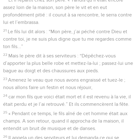
assez loin de la maison, son père le vit et en eut
profondément pitié : il courut à sa rencontre, le serra contre
lui et l’embrassa.
21
Le fils lui dit alors : “Mon père, j’ai péché contre Dieu et
contre toi, je ne suis plus digne que tu me regardes comme
ton fils...”
22
Mais le père dit à ses serviteurs : “Dépêchez-vous
d’apporter la plus belle robe et mettez-la-lui ; passez-lui une
bague au doigt et des chaussures aux pieds.
23
Amenez le veau que nous avons engraissé et tuez-le ;
nous allons faire un festin et nous réjouir,
24
car mon fils que voici était mort et il est revenu à la vie, il
était perdu et je l’ai retrouvé.” Et ils commencèrent la fête.
25
« Pendant ce temps, le fils aîné de cet homme était aux
champs. A son retour, quand il approcha de la maison, il
entendit un bruit de musique et de danses.
26
Il appela un des serviteurs et lui demanda ce qui se