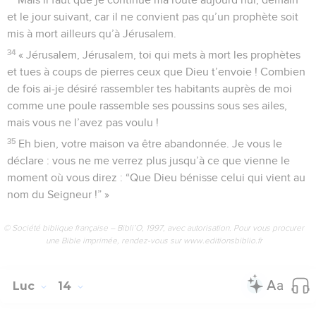
et le jour suivant, car il ne convient pas qu’un prophète soit
mis à mort ailleurs qu’à Jérusalem.
34
« Jérusalem, Jérusalem, toi qui mets à mort les prophètes
et tues à coups de pierres ceux que Dieu t’envoie ! Combien
de fois ai-je désiré rassembler tes habitants auprès de moi
comme une poule rassemble ses poussins sous ses ailes,
mais vous ne l’avez pas voulu !
35
Eh bien, votre maison va être abandonnée. Je vous le
déclare : vous ne me verrez plus jusqu’à ce que vienne le
moment où vous direz : “Que Dieu bénisse celui qui vient au
nom du Seigneur !” »
© Société biblique française – Bibli’O, 1997, avec autorisation. Pour vous procurer
une Bible imprimée, rendez-vous sur www.editionsbiblio.fr
Luc
14