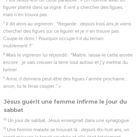
figuier planté dans sa vigne. Il vint y chercher des figues,
mais n’en trouva pas.
7
Il dit alors au vigneron : “Regarde : depuis trois ans je viens
chercher des figues sur ce figuier et je n’en trouve pas.
Coupe-le donc ! Pourquoi occupe-t-il du terrain
inutilement ?”
8
Mais le vigneron lui répondit : “Maître, laisse-le cette année
encore ; je vais creuser la terre tout autour et j’y mettrai du
fumier.
9
Ainsi, il donnera peut-être des figues l’année prochaine ;
sinon, tu le feras couper.” »
Jésus guérit une femme infirme le jour du
sabbat
10
Un jour de sabbat, Jésus enseignait dans une synagogue.
11
Une femme malade se trouvait là : depuis dix-huit ans, un
esprit mauvais la tenait courbée et elle était totalement