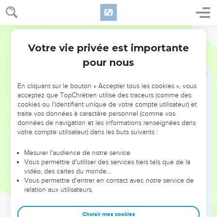
49
C’est pourquoi Dieu, dans sa sagesse, a déclaré : “Je leur
enverrai des prophètes et des apôtres ; ils tueront certains
d’entre eux et en persécuteront d’autres.”
Français Courant
50
Par conséquent, les gens d’aujourd’hui supporteront les
Votre vie privée est importante
Luc
11
conséquences des meurtres commis contre tous les
pour nous
prophètes depuis la création du monde,
51
depuis le meurtre d’Abel jusqu’à celui de Zacharie, qui fut
En cliquant sur le bouton « Accepter tous les cookies », vous
tué entre l’autel et le sanctuaire. Oui, je vous l’affirme, les
acceptez que TopChrétien utilise des traceurs (comme des
gens d’aujourd’hui supporteront les conséquences de tous
cookies ou l'identifiant unique de votre compte utilisateur) et
traite vos données à caractère personnel (comme vos
ces meurtres !
données de navigation et les informations renseignées dans
52
« Malheur à vous, maîtres de la loi ! Vous avez pris la clé
votre compte utilisateur) dans les buts suivants :
permettant d’ouvrir la porte du savoir : vous n’entrez pas
vous-mêmes et vous empêchez d’entrer ceux qui le
Mesurer l'audience de notre service
Vous permettre d'utiliser des services tiers tels que de la
désirent. »
vidéo, des cartes du monde…
53
Quand Jésus fut sorti de cette maison, les maîtres de la loi
Vous permettre d'entrer en contact avec notre service de
relation aux utilisateurs.
et les Pharisiens se mirent à lui manifester une violente
fureur et à lui poser des questions sur toutes sortes de
sujets :
Choisir mes cookies