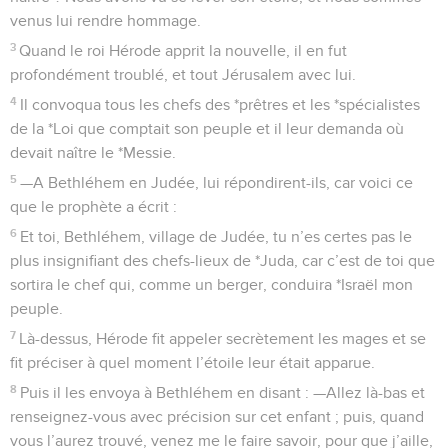
venus lui rendre hommage.
3
Quand le roi Hérode apprit la nouvelle, il en fut
profondément troublé, et tout Jérusalem avec lui.
4
Il convoqua tous les chefs des *prêtres et les *spécialistes
de la *Loi que comptait son peuple et il leur demanda où
devait naître le *Messie.
5
—A Bethléhem en Judée, lui répondirent-ils, car voici ce
que le prophète a écrit :
6
Et toi, Bethléhem, village de Judée, tu n’es certes pas le
plus insignifiant des chefs-lieux de *Juda, car c’est de toi que
sortira le chef qui, comme un berger, conduira *Israël mon
peuple.
7
Là-dessus, Hérode fit appeler secrètement les mages et se
fit préciser à quel moment l’étoile leur était apparue.
8
Puis il les envoya à Bethléhem en disant : —Allez là-bas et
renseignez-vous avec précision sur cet enfant ; puis, quand
vous l’aurez trouvé, venez me le faire savoir, pour que j’aille,