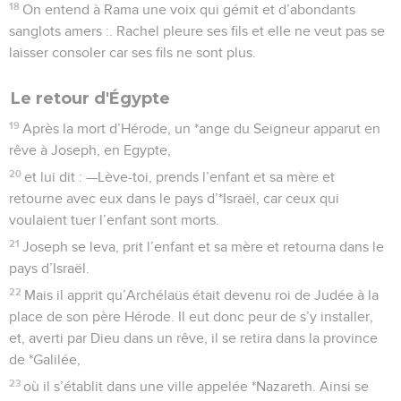
18
On entend à Rama une voix qui gémit et d’abondants
sanglots amers :. Rachel pleure ses fils et elle ne veut pas se
laisser consoler car ses fils ne sont plus.
Le retour d'Égypte
19
Après la mort d’Hérode, un *ange du Seigneur apparut en
rêve à Joseph, en Egypte,
20
et lui dit : —Lève-toi, prends l’enfant et sa mère et
retourne avec eux dans le pays d’*Israël, car ceux qui
voulaient tuer l’enfant sont morts.
21
Joseph se leva, prit l’enfant et sa mère et retourna dans le
pays d’Israël.
22
Mais il apprit qu’Archélaüs était devenu roi de Judée à la
place de son père Hérode. Il eut donc peur de s’y installer,
et, averti par Dieu dans un rêve, il se retira dans la province
de *Galilée,
23
où il s’établit dans une ville appelée *Nazareth. Ainsi se