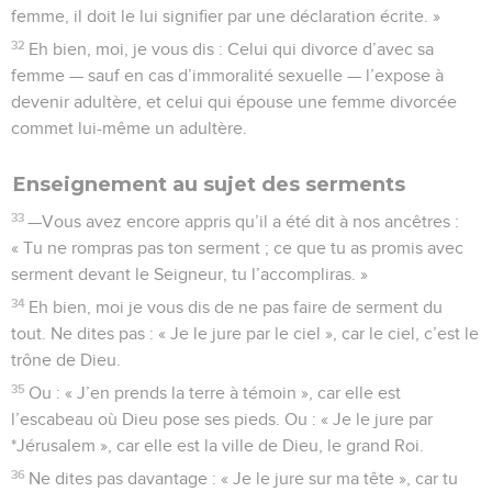
femme, il doit le lui signifier par une déclaration écrite. »
32
Eh bien, moi, je vous dis : Celui qui divorce d’avec sa
femme — sauf en cas d’immoralité sexuelle — l’expose à
devenir adultère, et celui qui épouse une femme divorcée
commet lui-même un adultère.
Enseignement au sujet des serments
33
—Vous avez encore appris qu’il a été dit à nos ancêtres :
« Tu ne rompras pas ton serment ; ce que tu as promis avec
serment devant le Seigneur, tu l’accompliras. »
34
Eh bien, moi je vous dis de ne pas faire de serment du
tout. Ne dites pas : « Je le jure par le ciel », car le ciel, c’est le
trône de Dieu.
35
Ou : « J’en prends la terre à témoin », car elle est
l’escabeau où Dieu pose ses pieds. Ou : « Je le jure par
*Jérusalem », car elle est la ville de Dieu, le grand Roi.
36
Ne dites pas davantage : « Je le jure sur ma tête », car tu