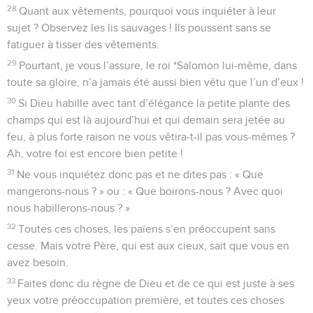
28
Quant aux vêtements, pourquoi vous inquiéter à leur
sujet ? Observez les lis sauvages ! Ils poussent sans se
fatiguer à tisser des vêtements.
29
Pourtant, je vous l’assure, le roi *Salomon lui-même, dans
toute sa gloire, n’a jamais été aussi bien vêtu que l’un d’eux !
30
Si Dieu habille avec tant d’élégance la petite plante des
champs qui est là aujourd’hui et qui demain sera jetée au
feu, à plus forte raison ne vous vêtira-t-il pas vous-mêmes ?
Ah, votre foi est encore bien petite !
31
Ne vous inquiétez donc pas et ne dites pas : « Que
mangerons-nous ? » ou : « Que boirons-nous ? Avec quoi
nous habillerons-nous ? »
32
Toutes ces choses, les païens s’en préoccupent sans
cesse. Mais votre Père, qui est aux cieux, sait que vous en
avez besoin.
33
Faites donc du règne de Dieu et de ce qui est juste à ses
yeux votre préoccupation première, et toutes ces choses