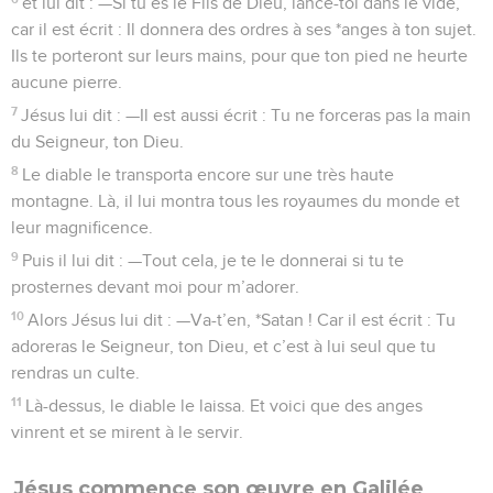
et lui dit : —Si tu es le Fils de Dieu, lance-toi dans le vide,
car il est écrit : Il donnera des ordres à ses *anges à ton sujet.
Ils te porteront sur leurs mains, pour que ton pied ne heurte
aucune pierre.
7
Jésus lui dit : —Il est aussi écrit : Tu ne forceras pas la main
du Seigneur, ton Dieu.
8
Le diable le transporta encore sur une très haute
montagne. Là, il lui montra tous les royaumes du monde et
leur magnificence.
9
Puis il lui dit : —Tout cela, je te le donnerai si tu te
prosternes devant moi pour m’adorer.
10
Alors Jésus lui dit : —Va-t’en, *Satan ! Car il est écrit : Tu
adoreras le Seigneur, ton Dieu, et c’est à lui seul que tu
rendras un culte.
11
Là-dessus, le diable le laissa. Et voici que des anges
vinrent et se mirent à le servir.
Jésus commence son œuvre en Galilée