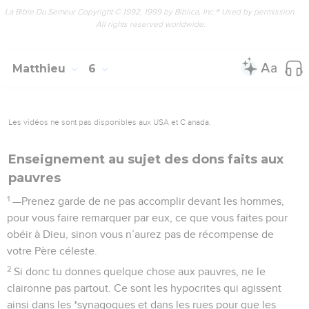
La Bible Du Semeur Copyright © 1992, 1999 by Biblica, Inc.® Used by permission.
All rights reserved worldwide.
Matthieu
6
Les vidéos ne sont pas disponibles aux USA et C anada.
Enseignement au sujet des dons faits aux
pauvres
1
—Prenez garde de ne pas accomplir devant les hommes,
pour vous faire remarquer par eux, ce que vous faites pour
obéir à Dieu, sinon vous n’aurez pas de récompense de
votre Père céleste.
2
Si donc tu donnes quelque chose aux pauvres, ne le
claironne pas partout. Ce sont les hypocrites qui agissent
ainsi dans les *synagogues et dans les rues pour que les