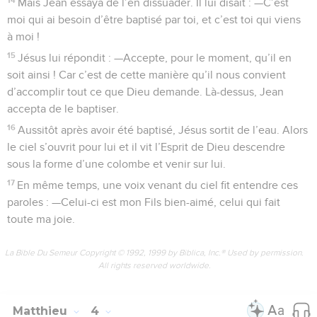
Mais Jean essaya de l’en dissuader. Il lui disait : —C’est
moi qui ai besoin d’être baptisé par toi, et c’est toi qui viens
à moi !
15
Jésus lui répondit : —Accepte, pour le moment, qu’il en
soit ainsi ! Car c’est de cette manière qu’il nous convient
d’accomplir tout ce que Dieu demande. Là-dessus, Jean
accepta de le baptiser.
16
Aussitôt après avoir été baptisé, Jésus sortit de l’eau. Alors
le ciel s’ouvrit pour lui et il vit l’Esprit de Dieu descendre
sous la forme d’une colombe et venir sur lui.
17
En même temps, une voix venant du ciel fit entendre ces
paroles : —Celui-ci est mon Fils bien-aimé, celui qui fait
toute ma joie.
La Bible Du Semeur Copyright © 1992, 1999 by Biblica, Inc.® Used by permission.
All rights reserved worldwide.
Matthieu
4