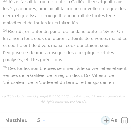
23
Jésus faisait le tour de toute la Galilée, il enseignait dans
les *synagogues, proclamait la bonne nouvelle du règne des
cieux et guérissait ceux qu’il rencontrait de toutes leurs
maladies et de toutes leurs infirmités.
24
Bientôt, on entendit parler de lui dans toute la *Syrie. On
lui amena tous ceux qui étaient atteints de diverses maladies
et souffraient de divers maux : ceux qui étaient sous
l’emprise de démons ainsi que des épileptiques et des
paralysés, et il les guérit tous.
25
Des foules nombreuses se mirent à le suivre ; elles étaient
venues de la Galilée, de la région des « Dix Villes », de
*Jérusalem, de la *Judée et du territoire transjordanien.
La Bible Du Semeur Copyright © 1992, 1999 by Biblica, Inc.® Used by permission.
All rights reserved worldwide.
Matthieu
5