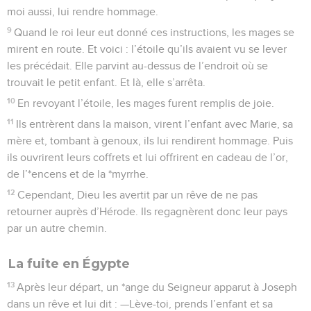
moi aussi, lui rendre hommage.
9
Quand le roi leur eut donné ces instructions, les mages se
mirent en route. Et voici : l’étoile qu’ils avaient vu se lever
les précédait. Elle parvint au-dessus de l’endroit où se
trouvait le petit enfant. Et là, elle s’arrêta.
10
En revoyant l’étoile, les mages furent remplis de joie.
11
Ils entrèrent dans la maison, virent l’enfant avec Marie, sa
mère et, tombant à genoux, ils lui rendirent hommage. Puis
ils ouvrirent leurs coffrets et lui offrirent en cadeau de l’or,
de l’*encens et de la *myrrhe.
12
Cependant, Dieu les avertit par un rêve de ne pas
retourner auprès d’Hérode. Ils regagnèrent donc leur pays
par un autre chemin.
La fuite en Égypte
13
Après leur départ, un *ange du Seigneur apparut à Joseph
dans un rêve et lui dit : —Lève-toi, prends l’enfant et sa