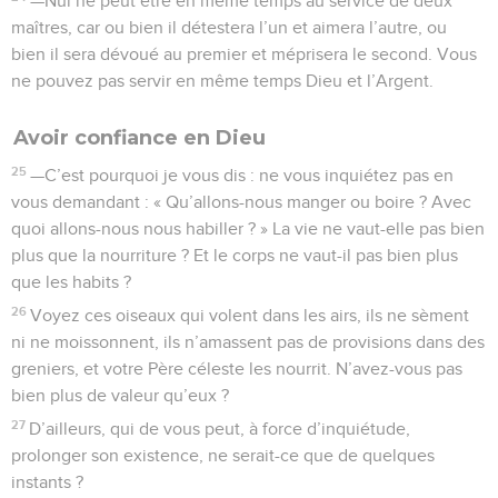
—Nul ne peut être en même temps au service de deux
maîtres, car ou bien il détestera l’un et aimera l’autre, ou
bien il sera dévoué au premier et méprisera le second. Vous
ne pouvez pas servir en même temps Dieu et l’Argent.
Avoir confiance en Dieu
25
—C’est pourquoi je vous dis : ne vous inquiétez pas en
vous demandant : « Qu’allons-nous manger ou boire ? Avec
quoi allons-nous nous habiller ? » La vie ne vaut-elle pas bien
plus que la nourriture ? Et le corps ne vaut-il pas bien plus
que les habits ?
26
Voyez ces oiseaux qui volent dans les airs, ils ne sèment
ni ne moissonnent, ils n’amassent pas de provisions dans des
greniers, et votre Père céleste les nourrit. N’avez-vous pas
bien plus de valeur qu’eux ?
27
D’ailleurs, qui de vous peut, à force d’inquiétude,
prolonger son existence, ne serait-ce que de quelques
instants ?