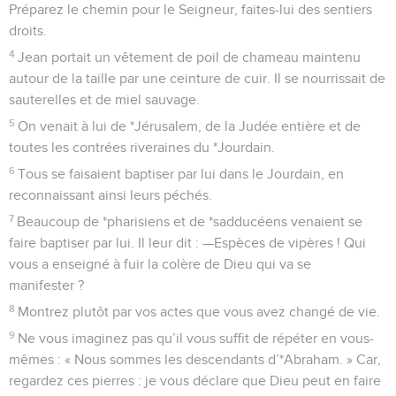
Préparez le chemin pour le Seigneur, faites-lui des sentiers
droits.
4
Jean portait un vêtement de poil de chameau maintenu
autour de la taille par une ceinture de cuir. Il se nourrissait de
sauterelles et de miel sauvage.
5
On venait à lui de *Jérusalem, de la Judée entière et de
toutes les contrées riveraines du *Jourdain.
6
Tous se faisaient baptiser par lui dans le Jourdain, en
reconnaissant ainsi leurs péchés.
7
Beaucoup de *pharisiens et de *sadducéens venaient se
faire baptiser par lui. Il leur dit : —Espèces de vipères ! Qui
vous a enseigné à fuir la colère de Dieu qui va se
manifester ?
8
Montrez plutôt par vos actes que vous avez changé de vie.
9
Ne vous imaginez pas qu’il vous suffit de répéter en vous-
mêmes : « Nous sommes les descendants d’*Abraham. » Car,
regardez ces pierres : je vous déclare que Dieu peut en faire