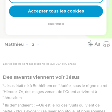
qu’elle ait mis au monde un fils, auquel il donna le nom de
Accepter tous les cookies
Jésus.
La Bible Du Semeur Copyright © 1992, 1999 by Biblica, Inc.® Used by permission.
Tout refuser
All rights reserved worldwide.
Matthieu
2
Les vidéos ne sont pas disponibles aux USA et C anada.
Des savants viennent voir Jésus
1
Jésus était né à Bethléhem en *Judée, sous le règne du roi
*Hérode. Or, des mages venant de l’Orient arrivèrent à
*Jérusalem.
2
Ils demandaient : —Où est le roi des *Juifs qui vient de
naître ? Nous avons vu se lever son étoile, et nous sommes