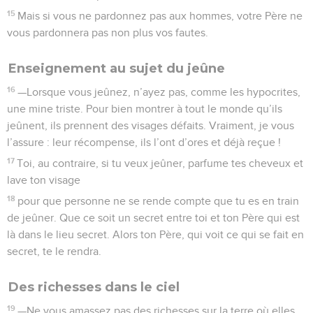
15
Mais si vous ne pardonnez pas aux hommes, votre Père ne
vous pardonnera pas non plus vos fautes.
Enseignement au sujet du jeûne
16
—Lorsque vous jeûnez, n’ayez pas, comme les hypocrites,
une mine triste. Pour bien montrer à tout le monde qu’ils
jeûnent, ils prennent des visages défaits. Vraiment, je vous
l’assure : leur récompense, ils l’ont d’ores et déjà reçue !
17
Toi, au contraire, si tu veux jeûner, parfume tes cheveux et
lave ton visage
18
pour que personne ne se rende compte que tu es en train
de jeûner. Que ce soit un secret entre toi et ton Père qui est
là dans le lieu secret. Alors ton Père, qui voit ce qui se fait en
secret, te le rendra.
Des richesses dans le ciel
19
—Ne vous amassez pas des richesses sur la terre où elles