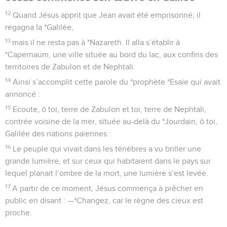
12
Quand Jésus apprit que Jean avait été emprisonné, il
regagna la *Galilée,
13
mais il ne resta pas à *Nazareth. Il alla s’établir à
*Capernaüm, une ville située au bord du lac, aux confins des
territoires de Zabulon et de Nephtali.
14
Ainsi s’accomplit cette parole du *prophète *Esaïe qui avait
annoncé :
15
Ecoute, ô toi, terre de Zabulon et toi, terre de Nephtali,
contrée voisine de la mer, située au-delà du *Jourdain, ô toi,
Galilée des nations païennes :
16
Le peuple qui vivait dans les ténèbres a vu briller une
grande lumière, et sur ceux qui habitaient dans le pays sur
lequel planait l’ombre de la mort, une lumière s’est levée.
17
A partir de ce moment, Jésus commença à prêcher en
public en disant : —*Changez, car le règne des cieux est
proche.