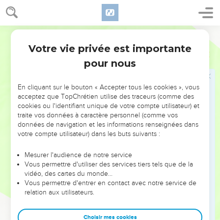
19
Joseph, son futur mari, était un homme bon et droit. Il ne
voulait pas la livrer au déshonneur. C’est pourquoi il se
Semeur
proposa de rompre ses fiançailles sans en ébruiter la raison.
Votre vie privée est importante
Matthieu
1
20
Il réfléchissait à ce projet quand un *ange du Seigneur lui
pour nous
apparut en rêve et lui dit : —Joseph, descendant de *David,
ne crains pas de prendre Marie pour femme, car l’enfant
qu’elle porte vient de l’Esprit Saint.
En cliquant sur le bouton « Accepter tous les cookies », vous
acceptez que TopChrétien utilise des traceurs (comme des
21
Elle donnera naissance à un fils, tu l’appelleras Jésus.
cookies ou l'identifiant unique de votre compte utilisateur) et
C’est lui, en effet, qui *sauvera son peuple de ses péchés.
traite vos données à caractère personnel (comme vos
données de navigation et les informations renseignées dans
22
Tout cela arriva pour que s’accomplisse cette parole du
votre compte utilisateur) dans les buts suivants :
Seigneur transmise par le *prophète :
23
Voici, la jeune fille vierge sera enceinte. Et elle enfantera
Mesurer l'audience de notre service
Vous permettre d'utiliser des services tiers tels que de la
un fils que l’on appellera Emmanuel, ce qui veut dire : Dieu
vidéo, des cartes du monde…
est avec nous.
Vous permettre d'entrer en contact avec notre service de
24
relation aux utilisateurs.
A son réveil, Joseph fit ce que l’ange du Seigneur lui avait
commandé : il prit sa fiancée pour femme.
Choisir mes cookies
25
Mais il n’eut pas de relations conjugales avec elle avant