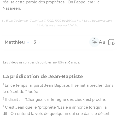
réalisa cette parole des prophètes : On l’appellera : le
Nazaréen.
La Bible Du Semeur Copyright © 1992, 1999 by Biblica, Inc.® Used by permission.
All rights reserved worldwide.
Matthieu
3
Les vidéos ne sont pas disponibles aux USA et C anada.
La prédication de Jean-Baptiste
1
En ce temps-là, parut Jean-Baptiste. Il se mit à prêcher dans
le désert de *Judée.
2
Il disait : —*Changez, car le règne des cieux est proche.
3
C’est Jean que le *prophète *Esaïe a annoncé lorsqu’il a
dit : On entend la voix de quelqu’un qui crie dans le désert :