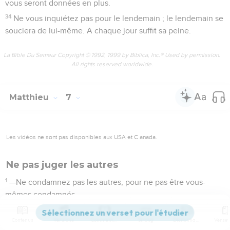
vous seront données en plus.
34
Ne vous inquiétez pas pour le lendemain ; le lendemain se
souciera de lui-même. A chaque jour suffit sa peine.
La Bible Du Semeur Copyright © 1992, 1999 by Biblica, Inc.® Used by permission.
All rights reserved worldwide.
Matthieu
7
Les vidéos ne sont pas disponibles aux USA et C anada.
Ne pas juger les autres
1
—Ne condamnez pas les autres, pour ne pas être vous-
mêmes condamnés.
2
Car vous serez condamnés vous-mêmes de la manière
Contenus
Versions
Commentaires
Strong
Dictionnaire
dont vous aurez condamné, et on vous appliquera la mesure