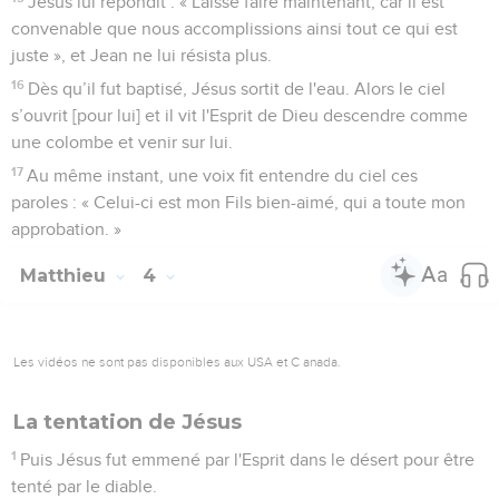
Jésus lui répondit : « Laisse faire maintenant, car il est
convenable que nous accomplissions ainsi tout ce qui est
juste », et Jean ne lui résista plus.
16
Dès qu’il fut baptisé, Jésus sortit de l'eau. Alors le ciel
s’ouvrit [pour lui] et il vit l'Esprit de Dieu descendre comme
une colombe et venir sur lui.
17
Au même instant, une voix fit entendre du ciel ces
paroles : « Celui-ci est mon Fils bien-aimé, qui a toute mon
approbation. »
Matthieu
4
Les vidéos ne sont pas disponibles aux USA et C anada.
La tentation de Jésus
1
Puis Jésus fut emmené par l'Esprit dans le désert pour être
tenté par le diable.