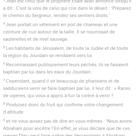
Jean est celui que le prophète Esaïe avait annoncé lorsqu'il
a dit : C'est la voix de celui qui crie dans le désert : ‘Préparez
le chemin du Seigneur, rendez ses sentiers droits.’
4
Jean portait un vêtement en poil de chameau et une
ceinture de cuir autour de la taille. Il se nourrissait de
sauterelles et de miel sauvage.
5
Les habitants de Jérusalem, de toute la Judée et de toute
la région du Jourdain se rendaient vers lui.
6
Reconnaissant publiquement leurs péchés, ils se faisaient
baptiser par lui dans les eaux du Jourdain.
7
Cependant, quand il vit beaucoup de pharisiens et de
sadducéens venir se faire baptiser par lui, il leur dit : « Races
de vipères, qui vous a appris à fuir la colère à venir ?
8
Produisez donc du fruit qui confirme votre changement
d’attitude
9
et ne vous avisez pas de dire en vous-mêmes : ‘Nous avons
Abraham pour ancêtre !’En effet, je vous déclare que de ces
pierres Dieu peut faire naître des descendants à Abraham.