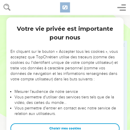
son territoire, selon la date qu'il s'était fait préciser par les
mages.
17
Alors s'accomplit ce que le prophète Jérémie avait
Segond 21
annoncé :
Votre vie privée est importante
Matthieu
2
18
On a entendu des cris à Rama, des pleurs et de grandes
pour nous
lamentations : c'est Rachel qui pleure ses enfants et n'a pas
voulu être consolée, parce qu'ils ne sont plus là.
En cliquant sur le bouton « Accepter tous les cookies », vous
acceptez que TopChrétien utilise des traceurs (comme des
Le retour d'Égypte
cookies ou l'identifiant unique de votre compte utilisateur) et
traite vos données à caractère personnel (comme vos
19
Après la mort d'Hérode, un ange du Seigneur apparut dans
données de navigation et les informations renseignées dans
un rêve à Joseph, en Egypte,
votre compte utilisateur) dans les buts suivants :
20
et dit : « Lève-toi, prends le petit enfant et sa mère et va
Mesurer l'audience de notre service
dans le pays d'Israël, car ceux qui en voulaient à la vie du
Vous permettre d'utiliser des services tiers tels que de la
petit enfant sont morts. »
vidéo, des cartes du monde…
Vous permettre d'entrer en contact avec notre service de
21
Joseph se leva, prit le petit enfant et sa mère et alla dans
relation aux utilisateurs.
le pays d'Israël.
22
Cependant, quand il apprit qu'Archélaüs régnait sur la
Choisir mes cookies