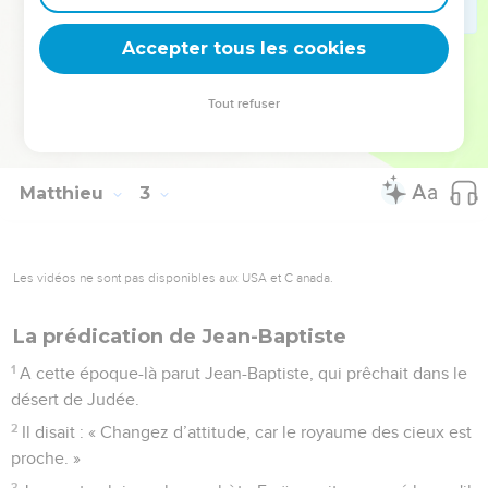
Judée à la place de son père Hérode, il eut peur de s'y
rendre. Averti dans un rêve, il se retira dans le territoire de la
Accepter tous les cookies
Galilée
23
et vint habiter dans une ville appelée Nazareth, afin que
Tout refuser
s'accomplisse ce que les prophètes avaient annoncé : « Il
sera appelé nazaréen. »
Matthieu
3
Les vidéos ne sont pas disponibles aux USA et C anada.
La prédication de Jean-Baptiste
1
A cette époque-là parut Jean-Baptiste, qui prêchait dans le
désert de Judée.
2
Il disait : « Changez d’attitude, car le royaume des cieux est
proche. »
3