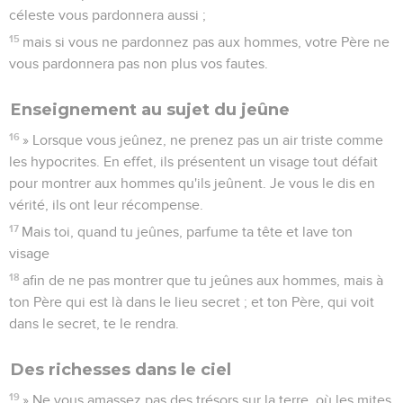
céleste vous pardonnera aussi ;
15
mais si vous ne pardonnez pas aux hommes, votre Père ne
vous pardonnera pas non plus vos fautes.
Enseignement au sujet du jeûne
16
» Lorsque vous jeûnez, ne prenez pas un air triste comme
les hypocrites. En effet, ils présentent un visage tout défait
pour montrer aux hommes qu'ils jeûnent. Je vous le dis en
vérité, ils ont leur récompense.
17
Mais toi, quand tu jeûnes, parfume ta tête et lave ton
visage
18
afin de ne pas montrer que tu jeûnes aux hommes, mais à
ton Père qui est là dans le lieu secret ; et ton Père, qui voit
dans le secret, te le rendra.
Des richesses dans le ciel
19
» Ne vous amassez pas des trésors sur la terre, où les mites