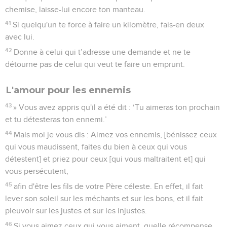
chemise, laisse-lui encore ton manteau.
41
Si quelqu'un te force à faire un kilomètre, fais-en deux
avec lui.
42
Donne à celui qui t’adresse une demande et ne te
détourne pas de celui qui veut te faire un emprunt.
L'amour pour les ennemis
43
» Vous avez appris qu'il a été dit : ‘Tu aimeras ton prochain
et tu détesteras ton ennemi.’
44
Mais moi je vous dis : Aimez vos ennemis, [bénissez ceux
qui vous maudissent, faites du bien à ceux qui vous
détestent] et priez pour ceux [qui vous maltraitent et] qui
vous persécutent,
45
afin d'être les fils de votre Père céleste. En effet, il fait
lever son soleil sur les méchants et sur les bons, et il fait
pleuvoir sur les justes et sur les injustes.
46
Si vous aimez ceux qui vous aiment, quelle récompense