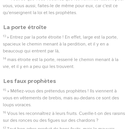
vous, vous aussi, faites-le de même pour eux, car c'est ce
qu'enseignent la loi et les prophètes.
La porte étroite
13
» Entrez par la porte étroite ! En effet, large est la porte,
spacieux le chemin menant à la perdition, et il y en a
beaucoup qui entrent par là,
14
mais étroite est la porte, resserré le chemin menant à la
vie, et il y en a peu qui les trouvent.
Les faux prophètes
15
» Méfiez-vous des prétendus prophètes ! Ils viennent à
vous en vêtements de brebis, mais au-dedans ce sont des
loups voraces.
16
Vous les reconnaîtrez à leurs fruits. Cueille-t-on des raisins
sur des ronces ou des figues sur des chardons ?
17
Tout bon arbre produit de bons fruits, mais le mauvais