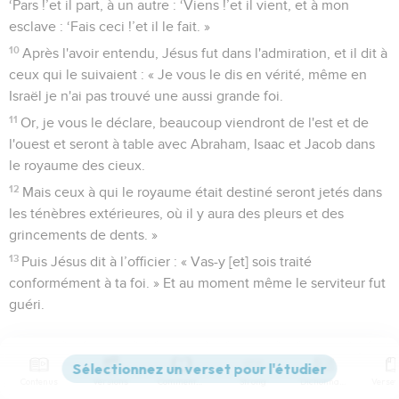
‘Pars !’et il part, à un autre : ‘Viens !’et il vient, et à mon
esclave : ‘Fais ceci !’et il le fait. »
10
Après l'avoir entendu, Jésus fut dans l'admiration, et il dit à
ceux qui le suivaient : « Je vous le dis en vérité, même en
Israël je n'ai pas trouvé une aussi grande foi.
11
Or, je vous le déclare, beaucoup viendront de l'est et de
l'ouest et seront à table avec Abraham, Isaac et Jacob dans
le royaume des cieux.
12
Mais ceux à qui le royaume était destiné seront jetés dans
les ténèbres extérieures, où il y aura des pleurs et des
grincements de dents. »
13
Puis Jésus dit à l’officier : « Vas-y [et] sois traité
conformément à ta foi. » Et au moment même le serviteur fut
guéri.
Jésus guérit beaucoup de malades
14
Jésus se rendit ensuite à la maison de Pierre. Il vit la belle-
Contenus
Versions
Commentaires
Strong
Dictionnaire