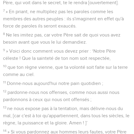
Père, qui voit dans le secret, te le rendra [ouvertement].
7
» En priant, ne multipliez pas les paroles comme les
membres des autres peuples : ils s'imaginent en effet qu'à
force de paroles ils seront exaucés.
8
Ne les imitez pas, car votre Père sait de quoi vous avez
besoin avant que vous le lui demandiez.
9
» Voici donc comment vous devez prier : ‘Notre Père
céleste ! Que la sainteté de ton nom soit respectée,
10
que ton règne vienne, que ta volonté soit faite sur la terre
comme au ciel.
11
Donne-nous aujourd'hui notre pain quotidien ;
12
pardonne-nous nos offenses, comme nous aussi nous
pardonnons à ceux qui nous ont offensés ;
13
ne nous expose pas à la tentation, mais délivre-nous du
mal, [car c'est à toi qu'appartiennent, dans tous les siècles, le
règne, la puissance et la gloire. Amen ! ]’
14
» Si vous pardonnez aux hommes leurs fautes, votre Père