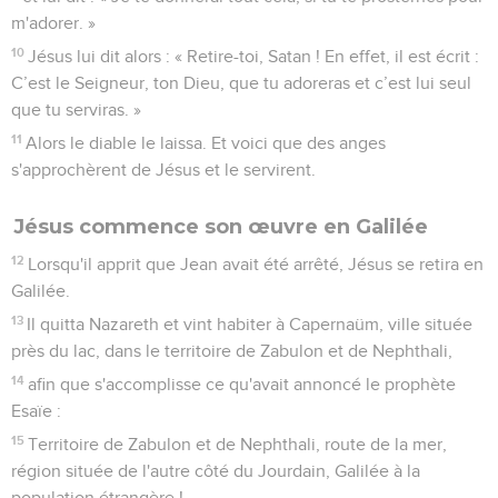
m'adorer. »
10
Jésus lui dit alors : « Retire-toi, Satan ! En effet, il est écrit :
C’est le Seigneur, ton Dieu, que tu adoreras et c’est lui seul
que tu serviras. »
11
Alors le diable le laissa. Et voici que des anges
s'approchèrent de Jésus et le servirent.
Jésus commence son œuvre en Galilée
12
Lorsqu'il apprit que Jean avait été arrêté, Jésus se retira en
Galilée.
13
Il quitta Nazareth et vint habiter à Capernaüm, ville située
près du lac, dans le territoire de Zabulon et de Nephthali,
14
afin que s'accomplisse ce qu'avait annoncé le prophète
Esaïe :
15
Territoire de Zabulon et de Nephthali, route de la mer,
région située de l'autre côté du Jourdain, Galilée à la
population étrangère !