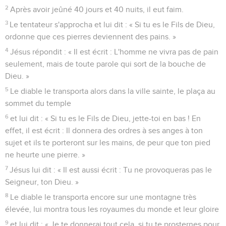
2
Après avoir jeûné 40 jours et 40 nuits, il eut faim.
3
Le tentateur s'approcha et lui dit : « Si tu es le Fils de Dieu,
ordonne que ces pierres deviennent des pains. »
4
Jésus répondit : « Il est écrit : L'homme ne vivra pas de pain
seulement, mais de toute parole qui sort de la bouche de
Dieu. »
5
Le diable le transporta alors dans la ville sainte, le plaça au
sommet du temple
6
et lui dit : « Si tu es le Fils de Dieu, jette-toi en bas ! En
effet, il est écrit : Il donnera des ordres à ses anges à ton
sujet et ils te porteront sur les mains, de peur que ton pied
ne heurte une pierre. »
7
Jésus lui dit : « Il est aussi écrit : Tu ne provoqueras pas le
Seigneur, ton Dieu. »
8
Le diable le transporta encore sur une montagne très
élevée, lui montra tous les royaumes du monde et leur gloire
9
et lui dit : « Je te donnerai tout cela, si tu te prosternes pour