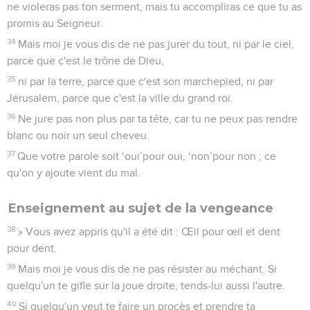
ne violeras pas ton serment, mais tu accompliras ce que tu as
promis au Seigneur.
34
Mais moi je vous dis de ne pas jurer du tout, ni par le ciel,
parce que c'est le trône de Dieu,
35
ni par la terre, parce que c'est son marchepied, ni par
Jérusalem, parce que c'est la ville du grand roi.
36
Ne jure pas non plus par ta tête, car tu ne peux pas rendre
blanc ou noir un seul cheveu.
37
Que votre parole soit ‘oui’pour oui, ‘non’pour non ; ce
qu'on y ajoute vient du mal.
Enseignement au sujet de la vengeance
38
» Vous avez appris qu'il a été dit : Œil pour œil et dent
pour dent.
39
Mais moi je vous dis de ne pas résister au méchant. Si
quelqu'un te gifle sur la joue droite, tends-lui aussi l'autre.
40
Si quelqu'un veut te faire un procès et prendre ta