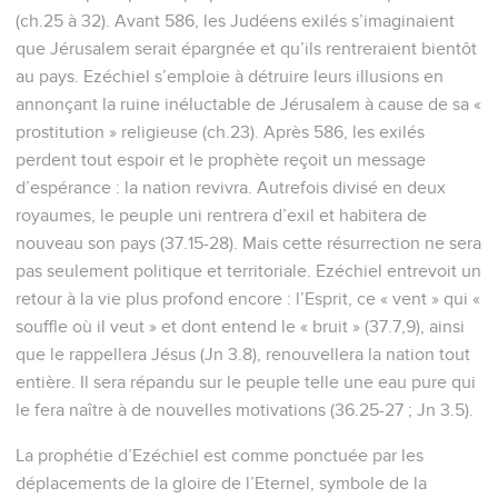
(ch.25 à 32). Avant 586, les Judéens exilés s’imaginaient
que Jérusalem serait épargnée et qu’ils rentreraient bientôt
au pays. Ezéchiel s’emploie à détruire leurs illusions en
annonçant la ruine inéluctable de Jérusalem à cause de sa «
prostitution » religieuse (ch.23). Après 586, les exilés
perdent tout espoir et le prophète reçoit un message
d’espérance : la nation revivra. Autrefois divisé en deux
royaumes, le peuple uni rentrera d’exil et habitera de
nouveau son pays (37.15-28). Mais cette résurrection ne sera
pas seulement politique et territoriale. Ezéchiel entrevoit un
retour à la vie plus profond encore : l’Esprit, ce « vent » qui «
souffle où il veut » et dont entend le « bruit » (37.7,9), ainsi
que le rappellera Jésus (Jn 3.8), renouvellera la nation tout
entière. Il sera répandu sur le peuple telle une eau pure qui
le fera naître à de nouvelles motivations (36.25-27 ; Jn 3.5).
La prophétie d’Ezéchiel est comme ponctuée par les
déplacements de la gloire de l’Eternel, symbole de la