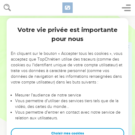
perdu ! »
55
J'ai fait appel à ton nom, Eternel, au plus profond du puits.
56
Segond 21
Tu as entendu ma voix : ne bouche pas tes oreilles à ma
demande de délivrance, à mon appel au secours !
Votre vie privée est importante
Lamentations
3
57
Le jour où j’ai fait appel à toi, tu t'es approché, tu as dit :
pour nous
« N’aie pas peur ! »
58
Seigneur, tu as défendu ma cause, tu as racheté ma vie.
En cliquant sur le bouton « Accepter tous les cookies », vous
acceptez que TopChrétien utilise des traceurs (comme des
59
Eternel, tu as vu le tort qu’on m’a fait : rends-moi justice !
cookies ou l'identifiant unique de votre compte utilisateur) et
60
traite vos données à caractère personnel (comme vos
Tu as vu leur soif de vengeance, tous leurs complots
données de navigation et les informations renseignées dans
contre moi.
votre compte utilisateur) dans les buts suivants :
61
Eternel, tu as entendu leurs insultes, tous leurs complots
contre moi,
Mesurer l'audience de notre service
Vous permettre d'utiliser des services tiers tels que de la
62
les discours de mes adversaires et les propos qu'ils
vidéo, des cartes du monde…
tenaient à longueur de journée contre moi.
Vous permettre d'entrer en contact avec notre service de
relation aux utilisateurs.
63
Regarde : qu’ils restent assis ou se lèvent, ils se moquent
de moi dans leurs chansons.
Choisir mes cookies
64