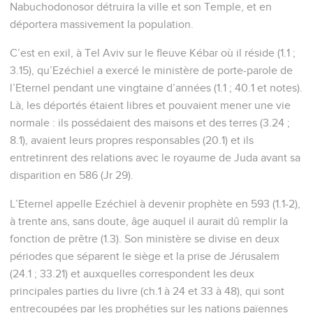
Nabuchodonosor détruira la ville et son Temple, et en
déportera massivement la population.
C’est en exil, à Tel Aviv sur le fleuve Kébar où il réside (1.1 ;
3.15), qu’Ezéchiel a exercé le ministère de porte-parole de
l’Eternel pendant une vingtaine d’années (1.1 ; 40.1 et notes).
Là, les déportés étaient libres et pouvaient mener une vie
normale : ils possédaient des maisons et des terres (3.24 ;
8.1), avaient leurs propres responsables (20.1) et ils
entretinrent des relations avec le royaume de Juda avant sa
disparition en 586 (Jr 29).
L’Eternel appelle Ezéchiel à devenir prophète en 593 (1.1-2),
à trente ans, sans doute, âge auquel il aurait dû remplir la
fonction de prêtre (1.3). Son ministère se divise en deux
périodes que séparent le siège et la prise de Jérusalem
(24.1 ; 33.21) et auxquelles correspondent les deux
principales parties du livre (ch.1 à 24 et 33 à 48), qui sont
entrecoupées par les prophéties sur les nations païennes