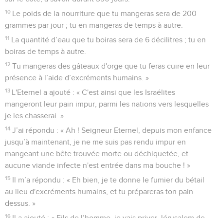
10
Le poids de la nourriture que tu mangeras sera de 200
grammes par jour ; tu en mangeras de temps à autre.
11
La quantité d’eau que tu boiras sera de 6 décilitres ; tu en
boiras de temps à autre.
12
Tu mangeras des gâteaux d'orge que tu feras cuire en leur
présence à l’aide d’excréments humains. »
13
L'Eternel a ajouté : « C'est ainsi que les Israélites
mangeront leur pain impur, parmi les nations vers lesquelles
je les chasserai. »
14
J’ai répondu : « Ah ! Seigneur Eternel, depuis mon enfance
jusqu’à maintenant, je ne me suis pas rendu impur en
mangeant une bête trouvée morte ou déchiquetée, et
aucune viande infecte n'est entrée dans ma bouche ! »
15
Il m’a répondu : « Eh bien, je te donne le fumier du bétail
au lieu d'excréments humains, et tu prépareras ton pain
dessus. »
16
Il a ajouté : « Fils de l’homme, je vais priver Jérusalem de