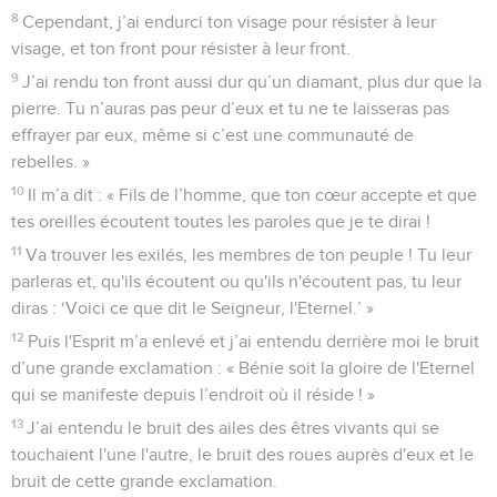
8
Cependant, j’ai endurci ton visage pour résister à leur
visage, et ton front pour résister à leur front.
9
J’ai rendu ton front aussi dur qu’un diamant, plus dur que la
pierre. Tu n’auras pas peur d’eux et tu ne te laisseras pas
effrayer par eux, même si c’est une communauté de
rebelles. »
10
Il m’a dit : « Fils de l’homme, que ton cœur accepte et que
tes oreilles écoutent toutes les paroles que je te dirai !
11
Va trouver les exilés, les membres de ton peuple ! Tu leur
parleras et, qu'ils écoutent ou qu'ils n'écoutent pas, tu leur
diras : ‘Voici ce que dit le Seigneur, l'Eternel.’ »
12
Puis l'Esprit m’a enlevé et j’ai entendu derrière moi le bruit
d’une grande exclamation : « Bénie soit la gloire de l'Eternel
qui se manifeste depuis l’endroit où il réside ! »
13
J’ai entendu le bruit des ailes des êtres vivants qui se
touchaient l'une l'autre, le bruit des roues auprès d'eux et le
bruit de cette grande exclamation.