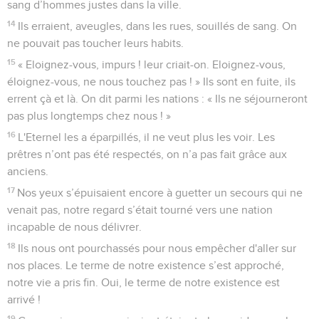
sang d’hommes justes dans la ville.
14
Ils erraient, aveugles, dans les rues, souillés de sang. On
ne pouvait pas toucher leurs habits.
15
« Eloignez-vous, impurs ! leur criait-on. Eloignez-vous,
éloignez-vous, ne nous touchez pas ! » Ils sont en fuite, ils
errent çà et là. On dit parmi les nations : « Ils ne séjourneront
pas plus longtemps chez nous ! »
16
L'Eternel les a éparpillés, il ne veut plus les voir. Les
prêtres n’ont pas été respectés, on n’a pas fait grâce aux
anciens.
17
Nos yeux s’épuisaient encore à guetter un secours qui ne
venait pas, notre regard s’était tourné vers une nation
incapable de nous délivrer.
18
Ils nous ont pourchassés pour nous empêcher d'aller sur
nos places. Le terme de notre existence s’est approché,
notre vie a pris fin. Oui, le terme de notre existence est
arrivé !
19