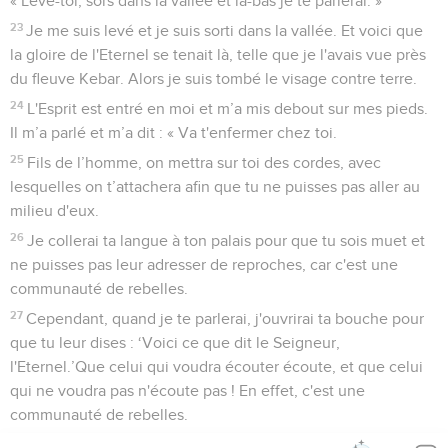
« Lève-toi, sors dans la vallée et là-bas je te parlerai. »
23
Je me suis levé et je suis sorti dans la vallée. Et voici que
la gloire de l'Eternel se tenait là, telle que je l'avais vue près
du fleuve Kebar. Alors je suis tombé le visage contre terre.
24
L'Esprit est entré en moi et m’a mis debout sur mes pieds.
Il m’a parlé et m’a dit : « Va t'enfermer chez toi.
25
Fils de l’homme, on mettra sur toi des cordes, avec
lesquelles on t’attachera afin que tu ne puisses pas aller au
milieu d'eux.
26
Je collerai ta langue à ton palais pour que tu sois muet et
ne puisses pas leur adresser de reproches, car c'est une
communauté de rebelles.
27
Cependant, quand je te parlerai, j'ouvrirai ta bouche pour
que tu leur dises : ‘Voici ce que dit le Seigneur,
l'Eternel.’Que celui qui voudra écouter écoute, et que celui
qui ne voudra pas n'écoute pas ! En effet, c'est une
communauté de rebelles.