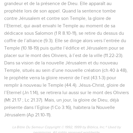
grandeur et de la présence de Dieu. Elle apparaît au
prophète lors de son appel. Quand la sentence tombe
contre Jérusalem et contre son Temple, la gloire de
l’Eternel, qui avait envahi le Temple au moment de sa
dédicace sous Salomon (1 R 8.10-11), se retire du dessus du
coffre de l’alliance (9.3). Elle se dirige alors vers l’entrée du
Temple (10.18-19) puis quitte l’édifice et Jérusalem pour se
placer sur le mont des Oliviers, à l’est de la ville (11.22-23).
Dans sa vision de la nouvelle Jérusalem et du nouveau
Temple, situés au sein d’une nouvelle création (ch.40 à 48),
le prophète verra la gloire revenir de l’est (43.1-3) pour
remplir à nouveau le Temple (44.4). Jésus-Christ, gloire de
l’Eternel (Jn 1.14), se retirera lui aussi sur le mont des Oliviers
(Mt 21.17 ; Lc 21.37). Mais, un jour, la gloire de Dieu, déjà
présente dans l’Eglise (1 Co 3.16), habitera la Nouvelle
Jérusalem (Ap 21.10-11).
La Bible Du Semeur Copyright © 1992, 1999 by Biblica, Inc.® Used by
permission. All rights reserved worldwide.