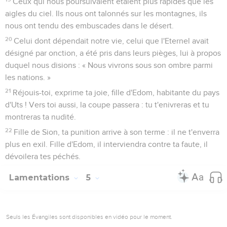
Ceux qui nous poursuivaient étaient plus rapides que les
aigles du ciel. Ils nous ont talonnés sur les montagnes, ils
nous ont tendu des embuscades dans le désert.
20
Celui dont dépendait notre vie, celui que l'Eternel avait
désigné par onction, a été pris dans leurs pièges, lui à propos
duquel nous disions : « Nous vivrons sous son ombre parmi
les nations. »
21
Réjouis-toi, exprime ta joie, fille d'Edom, habitante du pays
d'Uts ! Vers toi aussi, la coupe passera : tu t'enivreras et tu
montreras ta nudité.
22
Fille de Sion, ta punition arrive à son terme : il ne t'enverra
plus en exil. Fille d'Edom, il interviendra contre ta faute, il
dévoilera tes péchés.
Lamentations
5
Seuls les Évangiles sont disponibles en vidéo pour le moment.