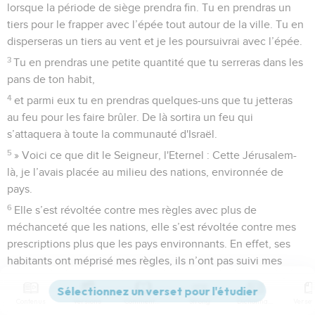
lorsque la période de siège prendra fin. Tu en prendras un
tiers pour le frapper avec l’épée tout autour de la ville. Tu en
disperseras un tiers au vent et je les poursuivrai avec l’épée.
3
Tu en prendras une petite quantité que tu serreras dans les
pans de ton habit,
4
et parmi eux tu en prendras quelques-uns que tu jetteras
au feu pour les faire brûler. De là sortira un feu qui
s’attaquera à toute la communauté d'Israël.
5
» Voici ce que dit le Seigneur, l'Eternel : Cette Jérusalem-
là, je l’avais placée au milieu des nations, environnée de
pays.
6
Elle s’est révoltée contre mes règles avec plus de
méchanceté que les nations, elle s’est révoltée contre mes
prescriptions plus que les pays environnants. En effet, ses
habitants ont méprisé mes règles, ils n’ont pas suivi mes
prescriptions.
7
C’est pourquoi, voici ce que dit le Seigneur, l’Eternel :
Contenus
Versions
Commentaires
Strong
Dictionnaire