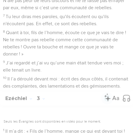
N’aie pas peur de leurs discours et ne te laisse pas effrayer
par eux, même si c’est une communauté de rebelles.
7
Tu leur diras mes paroles, qu'ils écoutent ou qu'ils
n'écoutent pas. En effet, ce sont des rebelles.
8
Quant à toi, fils de l’homme, écoute ce que je vais te dire !
Ne te montre pas rebelle comme cette communauté de
rebelles ! Ouvre ta bouche et mange ce que je vais te
donner ! »
9
J’ai regardé et j’ai vu qu’une main était tendue vers moi ;
elle tenait un livre.
10
Il l’a déroulé devant moi : écrit des deux côtés, il contenait
des complaintes, des lamentations et des gémissements.
Ezéchiel
3
Seuls les Évangiles sont disponibles en vidéo pour le moment.
1
Il m’a dit : « Fils de l’homme, mange ce qui est devant toi !