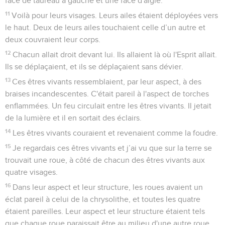
face de taureau à gauche et une face d'aigle.
11
Voilà pour leurs visages. Leurs ailes étaient déployées vers
le haut. Deux de leurs ailes touchaient celle d’un autre et
deux couvraient leur corps.
12
Chacun allait droit devant lui. Ils allaient là où l'Esprit allait.
Ils se déplaçaient, et ils se déplaçaient sans dévier.
13
Ces êtres vivants ressemblaient, par leur aspect, à des
braises incandescentes. C'était pareil à l'aspect de torches
enflammées. Un feu circulait entre les êtres vivants. Il jetait
de la lumière et il en sortait des éclairs.
14
Les êtres vivants couraient et revenaient comme la foudre.
15
Je regardais ces êtres vivants et j’ai vu que sur la terre se
trouvait une roue, à côté de chacun des êtres vivants aux
quatre visages.
16
Dans leur aspect et leur structure, les roues avaient un
éclat pareil à celui de la chrysolithe, et toutes les quatre
étaient pareilles. Leur aspect et leur structure étaient tels
que chaque roue paraissait être au milieu d'une autre roue.