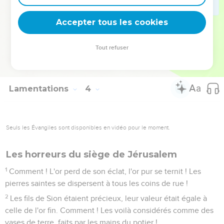
Tu leur rendras ce qu’ils méritent, Eternel, conformément
à leur manière d’agir.
Accepter tous les cookies
65
Tu les rendras obstinés, ta malédiction reposera contre
eux.
Tout refuser
66
Dans ta colère tu les pourchasseras et tu les extermineras
de dessous le ciel, Eternel !
Lamentations
4
Seuls les Évangiles sont disponibles en vidéo pour le moment.
Les horreurs du siège de Jérusalem
1
Comment ! L'or perd de son éclat, l'or pur se ternit ! Les
pierres saintes se dispersent à tous les coins de rue !
2
Les fils de Sion étaient précieux, leur valeur était égale à
celle de l'or fin. Comment ! Les voilà considérés comme des
vases de terre, faits par les mains du potier !