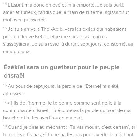
14
L'Esprit m’a donc enlevé et m’a emporté. Je suis parti,
amer et furieux, tandis que la main de l'Eternel agissait sur
moi avec puissance.
15
Je suis arrivé à Thel-Abib, vers les exilés qui habitaient
près du fleuve Kebar, et je me suis assis là où ils
s’asseyaient. Je suis resté là durant sept jours, consterné, au
milieu d'eux.
Ézékiel sera un guetteur pour le peuple
d'Israël
16
Au bout de sept jours, la parole de l'Eternel m’a été
adressée :
17
« Fils de l’homme, je te donne comme sentinelle à la
communauté d'Israël. Tu écouteras la parole qui sort de ma
bouche et tu les avertiras de ma part.
18
Quand je dirai au méchant : ‘Tu vas mourir, c’est certain’, si
tu ne l'avertis pas, si tu ne parles pas pour avertir le méchant