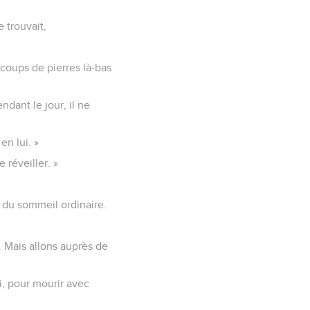
e trouvait,
à coups de pierres là-bas
ndant le jour, il ne
en lui. »
 réveiller. »
it du sommeil ordinaire.
. Mais allons auprès de
i, pour mourir avec