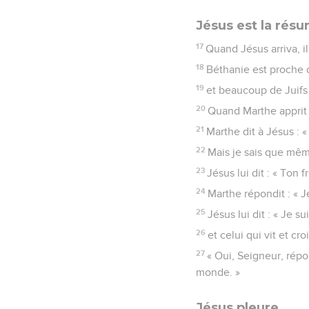
Jésus est la résur
17
Quand Jésus arriva, i
18
Béthanie est proche d
19
et beaucoup de Juifs 
20
Quand Marthe apprit q
21
Marthe dit à Jésus : «
22
Mais je sais que mêm
23
Jésus lui dit : « Ton f
24
Marthe répondit : « Je
25
Jésus lui dit : « Je s
26
et celui qui vit et cr
27
« Oui, Seigneur, répon
monde. »
Jésus pleure