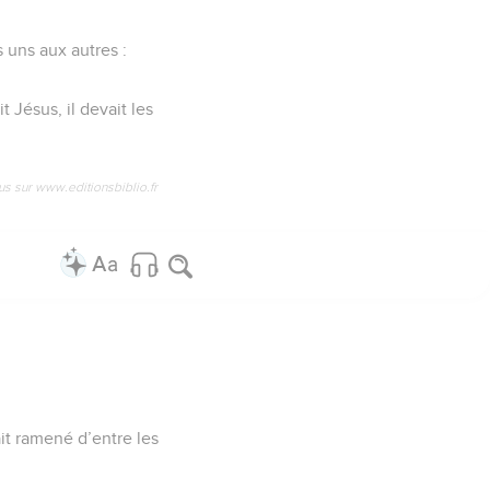
s uns aux autres :
 Jésus, il devait les
us sur www.editionsbiblio.fr
ait ramené d’entre les