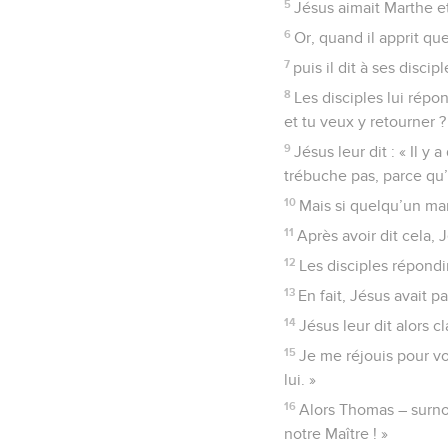
5
Jésus aimait Marthe et
6
Or, quand il apprit que
7
puis il dit à ses disci
8
Les disciples lui répon
et tu veux y retourner ?
9
Jésus leur dit : « Il y
trébuche pas, parce qu’
10
Mais si quelqu’un marc
11
Après avoir dit cela, J
12
Les disciples répondire
13
En fait, Jésus avait p
14
Jésus leur dit alors c
15
Je me réjouis pour vo
lui. »
16
Alors Thomas – surnom
notre Maître ! »