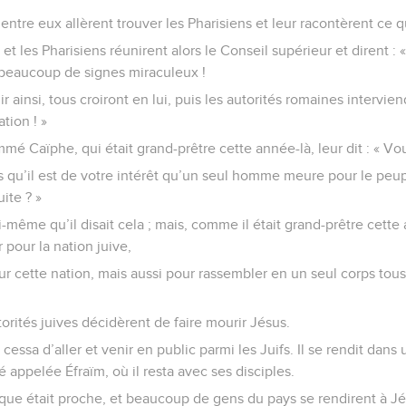
ntre eux allèrent trouver les Pharisiens et leur racontèrent ce qu
et les Pharisiens réunirent alors le Conseil supérieur et dirent : 
beaucoup de signes miraculeux !
ir ainsi, tous croiront en lui, puis les autorités romaines intervie
tion ! »
mé Caïphe, qui était grand-prêtre cette année-là, leur dit : « Vo
 qu’il est de votre intérêt qu’un seul homme meure pour le peupl
uite ? »
i-même qu’il disait cela ; mais, comme il était grand-prêtre cette 
 pour la nation juive,
r cette nation, mais aussi pour rassembler en un seul corps tous
torités juives décidèrent de faire mourir Jésus.
cessa d’aller et venir en public parmi les Juifs. Il se rendit dans
é appelée Éfraïm, où il resta avec ses disciples.
Pâque était proche, et beaucoup de gens du pays se rendirent à J