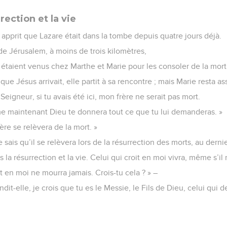
rection et la vie
l apprit que Lazare était dans la tombe depuis quatre jours déjà.
e Jérusalem, à moins de trois kilomètres,
étaient venus chez Marthe et Marie pour les consoler de la mort 
ue Jésus arrivait, elle partit à sa rencontre ; mais Marie resta as
 Seigneur, si tu avais été ici, mon frère ne serait pas mort.
e maintenant Dieu te donnera tout ce que tu lui demanderas. »
rère se relèvera de la mort. »
 sais qu’il se relèvera lors de la résurrection des morts, au dernie
uis la résurrection et la vie. Celui qui croit en moi vivra, même s’il
oit en moi ne mourra jamais. Crois-tu cela ? » –
dit-elle, je crois que tu es le Messie, le Fils de Dieu, celui qui d