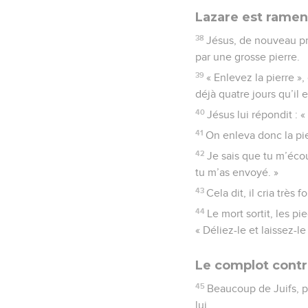
Lazare est ramené
38
Jésus, de nouveau pr
par une grosse pierre.
39
« Enlevez la pierre », 
déjà quatre jours qu’il es
40
Jésus lui répondit : « 
41
On enleva donc la pier
42
Je sais que tu m’écou
tu m’as envoyé. »
43
Cela dit, il cria très fo
44
Le mort sortit, les p
« Déliez-le et laissez-le 
Le complot contr
45
Beaucoup de Juifs, pa
lui.