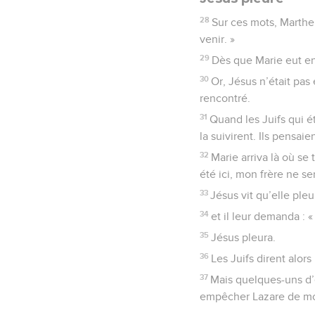
28
Sur ces mots, Marthe 
venir. »
29
Dès que Marie eut en
30
Or, Jésus n’était pas 
rencontré.
31
Quand les Juifs qui ét
la suivirent. Ils pensai
32
Marie arriva là où se t
été ici, mon frère ne ser
33
Jésus vit qu’elle ple
34
et il leur demanda : «
35
Jésus pleura.
36
Les Juifs dirent alors
37
Mais quelques-uns d’en
empêcher Lazare de mou