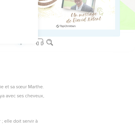
us sur www.editionsbiblio.fr
ie et sa sœur Marthe.
uya avec ses cheveux,
; elle doit servir à