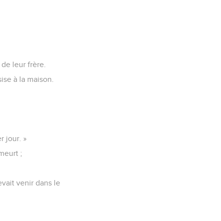
de leur frère.
sise à la maison.
r jour. »
 meurt ;
evait venir dans le