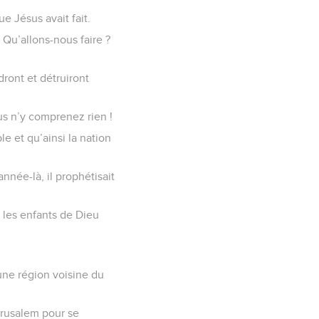
e Jésus avait fait.
« Qu’allons-nous faire ?
ndront et détruiront
us n’y comprenez rien !
e et qu’ainsi la nation
année-là, il prophétisait
 les enfants de Dieu
 une région voisine du
érusalem pour se