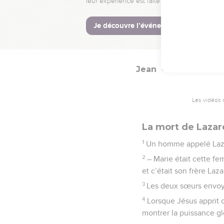
42
Et là, beaucoup crur
© Société biblique français
Jean
11
Les vidéos 
La mort de Lazar
1
Un homme appelé Lazare
2
– Marie était cette f
et c’était son frère Laz
3
Les deux sœurs envoyè
4
Lorsque Jésus apprit ce
montrer la puissance glo