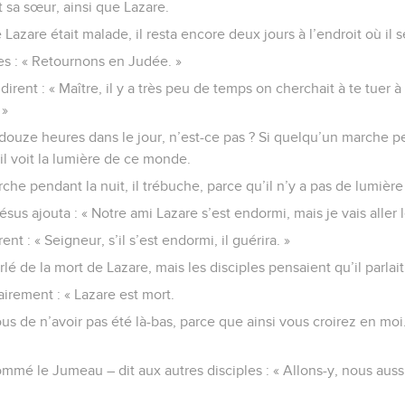
 sa sœur, ainsi que Lazare.
 Lazare était malade, il resta encore deux jours à l’endroit où il s
ples : « Retournons en Judée. »
dirent : « Maître, il y a très peu de temps on cherchait à te tuer 
 »
 a douze heures dans le jour, n’est-ce pas ? Si quelqu’un marche pe
il voit la lumière de ce monde.
he pendant la nuit, il trébuche, parce qu’il n’y a pas de lumière 
ésus ajouta : « Notre ami Lazare s’est endormi, mais je vais aller le
nt : « Seigneur, s’il s’est endormi, il guérira. »
arlé de la mort de Lazare, mais les disciples pensaient qu’il parla
lairement : « Lazare est mort.
us de n’avoir pas été là-bas, parce que ainsi vous croirez en moi
mé le Jumeau – dit aux autres disciples : « Allons-y, nous auss