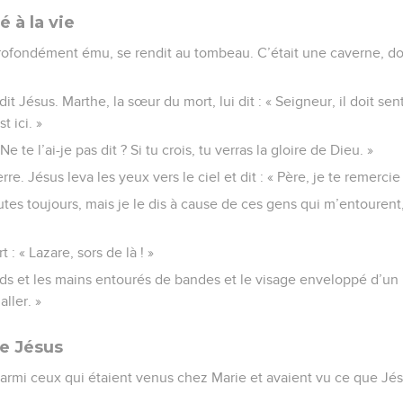
 à la vie
ofondément ému, se rendit au tombeau. C’était une caverne, don
dit Jésus. Marthe, la sœur du mort, lui dit : « Seigneur, il doit sent
t ici. »
Ne te l’ai-je pas dit ? Si tu crois, tu verras la gloire de Dieu. »
re. Jésus leva les yeux vers le ciel et dit : « Père, je te remerci
tes toujours, mais je le dis à cause de ces gens qui m’entourent, 
rt : « Lazare, sors de là ! »
ieds et les mains entourés de bandes et le visage enveloppé d’un l
aller. »
e Jésus
rmi ceux qui étaient venus chez Marie et avaient vu ce que Jésus