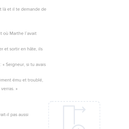
st là et il te demande de
it où Marthe l’avait
 et sortir en hâte, ils
 : « Seigneur, si tu avais
ndément ému et troublé,
 verras. »
it-il pas aussi