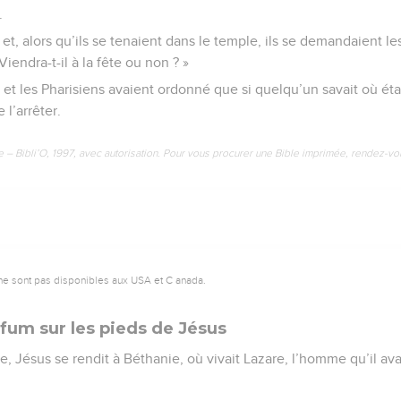
.
 et, alors qu’ils se tenaient dans le temple, ils se demandaient le
endra-t-il à la fête ou non ? »
 et les Pharisiens avaient ordonné que si quelqu’un savait où était
 l’arrêter.
e – Bibli’O, 1997, avec autorisation. Pour vous procurer une Bible imprimée, rendez-vo
ne sont pas disponibles aux USA et C anada.
fum sur les pieds de Jésus
ue, Jésus se rendit à Béthanie, où vivait Lazare, l’homme qu’il av