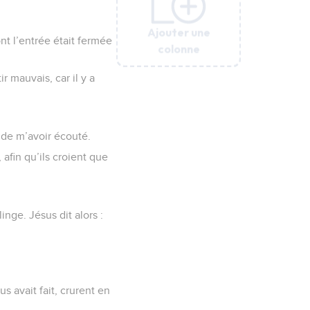
Ajouter une
Ajouter une
Ajouter une
Ajouter une
Ajouter une
Ajouter une
t l’entrée était fermée
colonne
colonne
colonne
colonne
colonne
colonne
ir mauvais, car il y a
e de m’avoir écouté.
afin qu’ils croient que
inge. Jésus dit alors :
 avait fait, crurent en