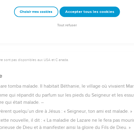
ent en Jésus.
Accepter tous les cookies
Choisir mes cookies
e – Bibli’O, 1997, avec autorisation. Pour vous procurer une Bible imprimée, rendez-vo
Tout refuser
ne sont pas disponibles aux USA et C anada.
e
 tomba malade. Il habitait Béthanie, le village où vivaient Mar
emme qui répandit du parfum sur les pieds du Seigneur et les ess
are qui était malade. –
rent quelqu’un dire à Jésus : « Seigneur, ton ami est malade. »
tte nouvelle, il dit : « La maladie de Lazare ne le fera pas mourir 
rieuse de Dieu et à manifester ainsi la gloire du Fils de Dieu. »