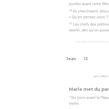
purifier avant cette fête
56
Ils cherchaient Jésus
« Qu’en pensez-vous ? Vi
57
Les chefs des prêtres
avertir, afin qu’on puisse
© Société biblique français
Jean
12
Les vidéos 
Marie met du par
1
Six jours avant la Pâq
morts.