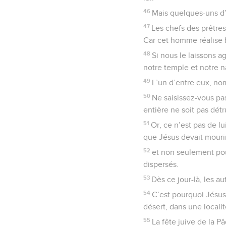
46
Mais quelques-uns d’e
47
Les chefs des prêtres 
Car cet homme réalise 
48
Si nous le laissons ag
notre temple et notre na
49
L’un d’entre eux, nom
50
Ne saisissez-vous pas
entière ne soit pas détr
51
Or, ce n’est pas de lu
que Jésus devait mourir
52
et non seulement pou
dispersés.
53
Dès ce jour-là, les au
54
C’est pourquoi Jésus 
désert, dans une localit
55
La fête juive de la 