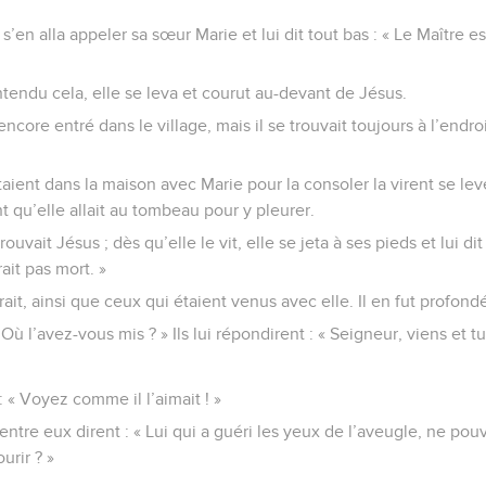
s’en alla appeler sa sœur Marie et lui dit tout bas : « Le Maître e
tendu cela, elle se leva et courut au-devant de Jésus.
encore entré dans le village, mais il se trouvait toujours à l’endro
aient dans la maison avec Marie pour la consoler la virent se lever
ent qu’elle allait au tombeau pour y pleurer.
rouvait Jésus ; dès qu’elle le vit, elle se jeta à ses pieds et lui dit
ait pas mort. »
urait, ainsi que ceux qui étaient venus avec elle. Il en fut profo
 Où l’avez-vous mis ? » Ils lui répondirent : « Seigneur, viens et tu
 : « Voyez comme il l’aimait ! »
tre eux dirent : « Lui qui a guéri les yeux de l’aveugle, ne pouva
rir ? »