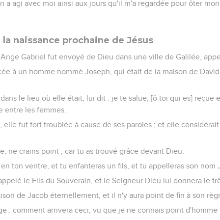
n a agi avec moi ainsi aux jours qu'il m'a regardée pour ôter mon
la naissance prochaine de Jésus
l'Ange Gabriel fut envoyé de Dieu dans une ville de Galilée, app
cée à un homme nommé Joseph, qui était de la maison de David ;
dans le lieu où elle était, lui dit : je te salue, [ô toi qui es] reçue
ie entre les femmes.
u, elle fut fort troublée à cause de ses paroles ; et elle considér
rie, ne crains point ; car tu as trouvé grâce devant Dieu.
 en ton ventre, et tu enfanteras un fils, et tu appelleras son nom
a appelé le Fils du Souverain, et le Seigneur Dieu lui donnera le 
aison de Jacob éternellement, et il n'y aura point de fin à son règ
nge : comment arrivera ceci, vu que je ne connais point d'homme 