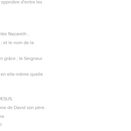
 opprobre d'entre les
elée Nazareth ;
 et le nom de la
 en grâce ; le Seigneur
ait en elle-même quelle
 JESUS.
trône de David son père.
ne.
?