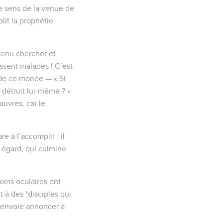
 le sens de la venue de
lit la prophétie
 venu chercher et
issent malades ! C’est
de ce monde — « Si
 détruit lui-même ? »
uvres, car le
e à l’accomplir : il
n égard, qui culmine
oins oculaires ont
t à des *disciples qui
es envoie annoncer à