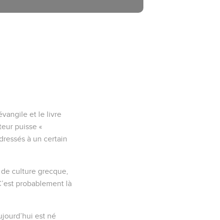
angile et le livre
teur puisse «
adressés à un certain
 de culture grecque,
C’est probablement là
ujourd’hui est né