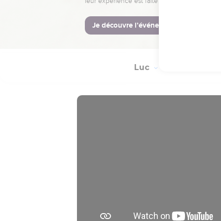
19
Or le Seigneur après l
20
Et eux étant partis p
prodiges qui l'accompa
Luc
Introduction