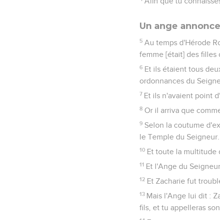
Afin que tu connaisses
Un ange annonce 
5
Au temps d'Hérode Roi 
femme [était] des filles
6
Et ils étaient tous d
ordonnances du Seigneu
7
Et ils n'avaient point 
8
Or il arriva que comme
9
Selon la coutume d'exer
le Temple du Seigneur.
10
Et toute la multitude 
11
Et l'Ange du Seigneur 
12
Et Zacharie fut troublé
13
Mais l'Ange lui dit : 
fils, et tu appelleras s