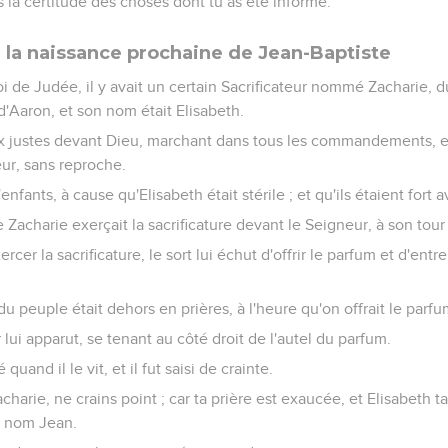
 la certitude des choses dont tu as été informé.
la naissance prochaine de Jean-Baptiste
de Judée, il y avait un certain Sacrificateur nommé Zacharie, du
 d'Aaron, et son nom était Elisabeth.
eux justes devant Dieu, marchant dans tous les commandements, et
r, sans reproche.
d'enfants, à cause qu'Elisabeth était stérile ; et qu'ils étaient fort
 Zacharie exerçait la sacrificature devant le Seigneur, à son tour 
cer la sacrificature, le sort lui échut d'offrir le parfum et d'entre
du peuple était dehors en prières, à l'heure qu'on offrait le parfu
lui apparut, se tenant au côté droit de l'autel du parfum.
 quand il le vit, et il fut saisi de crainte.
Zacharie, ne crains point ; car ta prière est exaucée, et Elisabeth
on nom Jean.