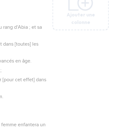
Ajouter une
Ajouter une
Ajouter une
Ajouter une
colonne
colonne
colonne
colonne
 rang d'Abia ; et sa
 dans [toutes] les
 avancés en âge.
;
r [pour cet effet] dans
m.
 ta femme enfantera un