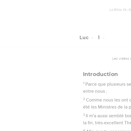
La Bible Du S
Luc
1
Les vidéos 
Introduction
1
Parce que plusieurs se
entre nous ;
2
Comme nous les ont d
été les Ministres de la 
3
Il m'a aussi semblé 
la fin, très-excellent Th
4