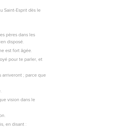
du Saint-Esprit dès le
 des pères dans les
ien disposé.
me est fort âgée.
oyé pour te parler, et
s arriveront ; parce que
.
lque vision dans le
on.
s, en disant :