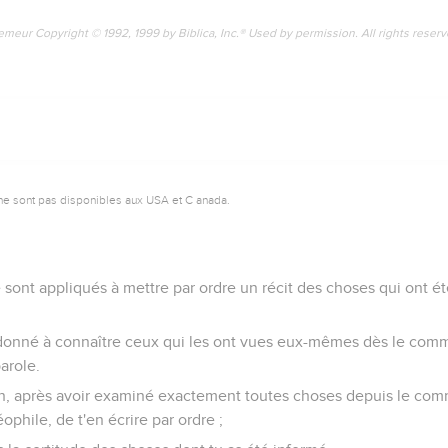
emeur Copyright © 1992, 1999 by Biblica, Inc.® Used by permission. All rights reser
ne sont pas disponibles aux USA et C anada.
 sont appliqués à mettre par ordre un récit des choses qui ont ét
onné à connaître ceux qui les ont vues eux-mêmes dès le comm
parole.
bon, après avoir examiné exactement toutes choses depuis le c
éophile, de t'en écrire par ordre ;