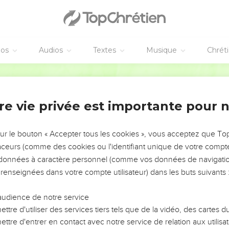
à deux disciples
ra sous une autre forme à deux d'entre eux, qui étaient en chemi
éos
Audios
Textes
Musique
Chrét
rnés, l'annoncèrent aux autres ; mais ils ne les crurent point non 
Martin
aux onze disciples
 onze, qui étaient assis ensemble, et il leur reprocha leur incrédu
re vie privée est importante pour 
aient point cru ceux qui l'avaient vu ressuscité.
 par tout le monde, et prêchez l'Evangile à toute créature.
sur le bouton « Accepter tous les cookies », vous acceptez que T
 qui aura été baptisé, sera sauvé ; mais celui qui n'aura point cr
traceurs (comme des cookies ou l'identifiant unique de votre compte 
s données à caractère personnel (comme vos données de navigatio
racles qui accompagneront ceux qui auront cru : ils chasseront 
ux langages ;
 renseignées dans votre compte utilisateur) dans les buts suivants 
ents [avec la main], et quand ils auront bu quelque chose mortelle,
audience de notre service
es mains aux malades, et ils seront guéris.
ttre d'utiliser des services tiers tels que de la vidéo, des cartes
ttre d'entrer en contact avec notre service de relation aux utilisat
uprès de Dieu