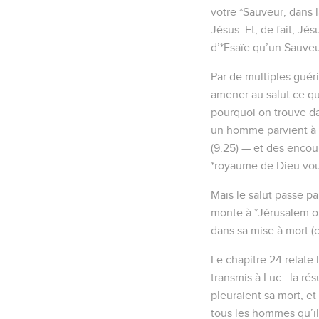
votre *Sauveur, dans la
Jésus. Et, de fait, J
d’*Esaïe qu’un Sauveur 
Par de multiples guéri
amener au salut ce qui
pourquoi on trouve d
un homme parvient à po
(9.25) — et des encou
*royaume de Dieu vous 
Mais le salut passe pa
monte à *Jérusalem où 
dans sa mise à mort (c
Le chapitre 24 relate
transmis à Luc : la ré
pleuraient sa mort, et
tous les hommes qu’il