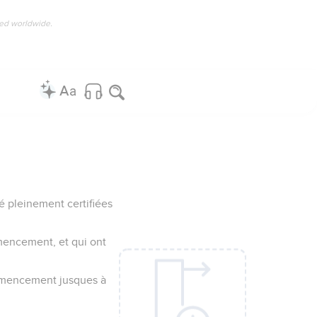
ved worldwide.
é pleinement certifiées
encement, et qui ont
ommencement jusques à