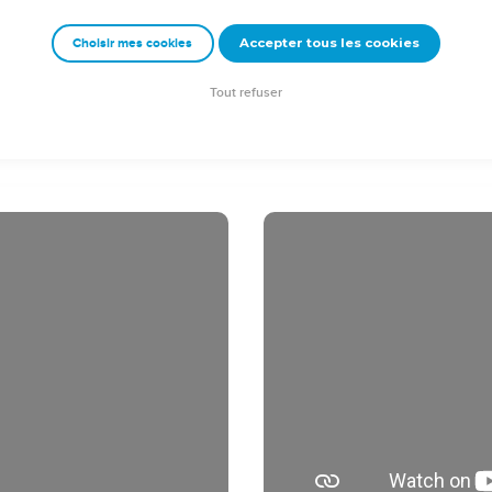
eur avoir parlé [de la sorte] fut élevé en haut au ciel, et s'assit à 
Accepter tous les cookies
Choisir mes cookies
rêchèrent partout ; et le Seigneur coopérait avec eux, et confirmai
gnaient.
Tout refuser