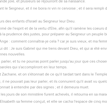
ande joie, et plusieurs se réjouiront de sa naissance.
t le Seigneur, et il ne boira ni vin ni cervoise ; et il sera rempli 
eurs des enfants d'Israël au Seigneur leur Dieu.
animé de l'esprit et de la vertu d'Elie, afin qu'il ramène les coeurs
s à la prudence des justes, pour préparer au Seigneur un peuple b
l'Ange : comment connaîtrai-je cela ? car je suis vieux, et ma fem
i dit : Je suis Gabriel qui me tiens devant Dieu, et qui ai été env
nnes nouvelles.
s parler, et tu ne pourras point parler jusqu'au jour que ces chose
 paroles qui s'accompliront en leur temps.
 Zacharie, et on s'étonnait de ce qu'il tardait tant dans le Temple
i, il ne pouvait pas leur parler, et ils connurent qu'il avait vu que
donnait à entendre par des signes ; et il demeura muet.
d les jours de son ministère furent achevés, il retourna en sa mais
, Elisabeth sa femme conçut, et elle se cacha l'espace de cinq moi