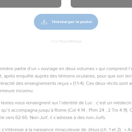
Télécharger le poster
© Le Projet Biblique
remière partie d’un « ouvrage en deux volumes » qui comprend l’év
rit, après enquête auprès des témoins oculaires, pour que son lec
véracité des enseignements reçus » (1.1-4). Ces deux récits sont 
demeure inconnu.
 textes nous renseignent sur l’identité de Luc : c’est un médecin
, qu’il accompagna jusqu’à Rome (Col 4.14 ; Phm 24 ; 2 Tm 4.11). 
ile vers 62-65. Non-Juif, il s’adresse à des non-Juifs.
’intéresse à la naissance miraculeuse de Jésus (ch. 1 et 2) : « A