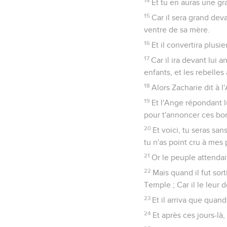
14
Et tu en auras une gr
15
Car il sera grand devan
ventre de sa mère.
16
Et il convertira plusi
17
Car il ira devant lui 
enfants, et les rebelle
18
Alors Zacharie dit à 
19
Et l'Ange répondant lu
pour t'annoncer ces bo
20
Et voici, tu seras san
tu n'as point cru à mes
21
Or le peuple attendait
22
Mais quand il fut sort
Temple ; Car il le leur 
23
Et il arriva que quan
24
Et après ces jours-là