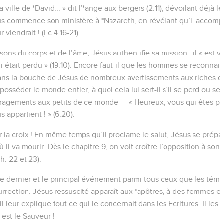
 ville de *David... » dit l’*ange aux bergers (2.11), dévoilant déjà
ésus commence son ministère à *Nazareth, en révélant qu’il accomp
viendrait ! (Lc 4.16-21).
sons du corps et de l’âme, Jésus authentifie sa mission : il « est
 était perdu » (19.10). Encore faut-il que les hommes se reconna
ans la bouche de Jésus de nombreux avertissements aux riches 
sséder le monde entier, à quoi cela lui sert-il s’il se perd ou se
ragements aux petits de ce monde — « Heureux, vous qui êtes pa
appartient ! » (6.20).
r la croix ! En même temps qu’il proclame le salut, Jésus se prépar
il va mourir. Dès le chapitre 9, on voit croître l’opposition à so
h. 22 et 23).
 le dernier et le principal événement parmi tous ceux que les tém
surrection. Jésus ressuscité apparaît aux *apôtres, à des femmes e
 il leur explique tout ce qui le concernait dans les Ecritures. Il l
 est le Sauveur !