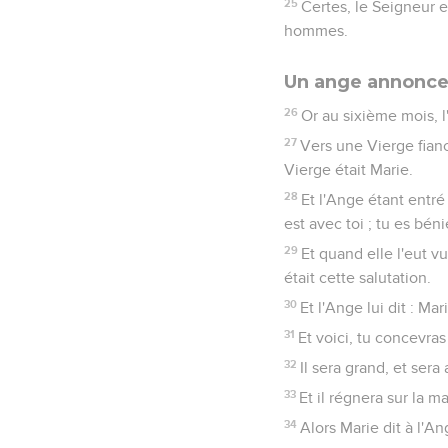
25
Certes, le Seigneur e
hommes.
Un ange annonce 
26
Or au sixième mois, 
27
Vers une Vierge fian
Vierge était Marie.
28
Et l'Ange étant entré 
est avec toi ; tu es bén
29
Et quand elle l'eut v
était cette salutation.
30
Et l'Ange lui dit : Ma
31
Et voici, tu concevras
32
Il sera grand, et ser
33
Et il régnera sur la m
34
Alors Marie dit à l'A