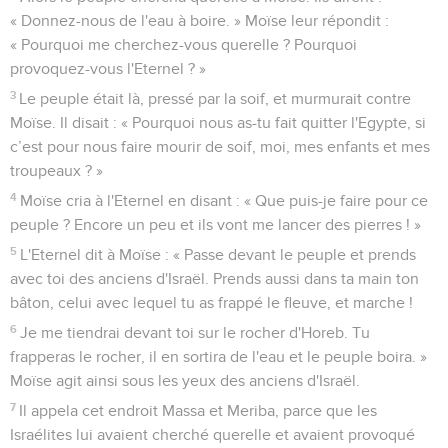
« Donnez-nous de l'eau à boire. » Moïse leur répondit :
« Pourquoi me cherchez-vous querelle ? Pourquoi
provoquez-vous l'Eternel ? »
3
Le peuple était là, pressé par la soif, et murmurait contre
Moïse. Il disait : « Pourquoi nous as-tu fait quitter l'Egypte, si
c’est pour nous faire mourir de soif, moi, mes enfants et mes
troupeaux ? »
4
Moïse cria à l'Eternel en disant : « Que puis-je faire pour ce
peuple ? Encore un peu et ils vont me lancer des pierres ! »
5
L'Eternel dit à Moïse : « Passe devant le peuple et prends
avec toi des anciens d'Israël. Prends aussi dans ta main ton
bâton, celui avec lequel tu as frappé le fleuve, et marche !
6
Je me tiendrai devant toi sur le rocher d'Horeb. Tu
frapperas le rocher, il en sortira de l'eau et le peuple boira. »
Moïse agit ainsi sous les yeux des anciens d'Israël.
7
Il appela cet endroit Massa et Meriba, parce que les
Israélites lui avaient cherché querelle et avaient provoqué