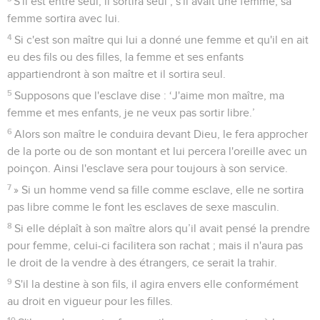
S'il est entré seul, il sortira seul ; s'il avait une femme, sa
femme sortira avec lui.
4
Si c'est son maître qui lui a donné une femme et qu'il en ait
eu des fils ou des filles, la femme et ses enfants
appartiendront à son maître et il sortira seul.
5
Supposons que l'esclave dise : ‘J'aime mon maître, ma
femme et mes enfants, je ne veux pas sortir libre.’
6
Alors son maître le conduira devant Dieu, le fera approcher
de la porte ou de son montant et lui percera l'oreille avec un
poinçon. Ainsi l'esclave sera pour toujours à son service.
7
» Si un homme vend sa fille comme esclave, elle ne sortira
pas libre comme le font les esclaves de sexe masculin.
8
Si elle déplaît à son maître alors qu’il avait pensé la prendre
pour femme, celui-ci facilitera son rachat ; mais il n'aura pas
le droit de la vendre à des étrangers, ce serait la trahir.
9
S'il la destine à son fils, il agira envers elle conformément
au droit en vigueur pour les filles.
10