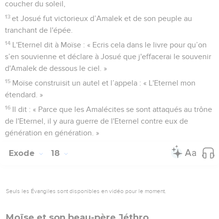
coucher du soleil,
13
et Josué fut victorieux d’Amalek et de son peuple au
tranchant de l'épée.
14
L'Eternel dit à Moïse : « Ecris cela dans le livre pour qu’on
s’en souvienne et déclare à Josué que j'effacerai le souvenir
d'Amalek de dessous le ciel. »
15
Moïse construisit un autel et l’appela : « L'Eternel mon
étendard. »
16
Il dit : « Parce que les Amalécites se sont attaqués au trône
de l'Eternel, il y aura guerre de l'Eternel contre eux de
génération en génération. »
Exode
18
Seuls les Évangiles sont disponibles en vidéo pour le moment.
Moïse et son beau-père Jéthro