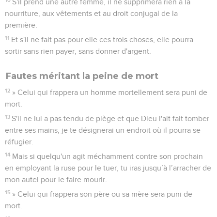
S'il prend une autre femme, il ne supprimera rien à la
nourriture, aux vêtements et au droit conjugal de la
première.
11
Et s'il ne fait pas pour elle ces trois choses, elle pourra
sortir sans rien payer, sans donner d'argent.
Fautes méritant la peine de mort
12
» Celui qui frappera un homme mortellement sera puni de
mort.
13
S'il ne lui a pas tendu de piège et que Dieu l'ait fait tomber
entre ses mains, je te désignerai un endroit où il pourra se
réfugier.
14
Mais si quelqu'un agit méchamment contre son prochain
en employant la ruse pour le tuer, tu iras jusqu’à l’arracher de
mon autel pour le faire mourir.
15
» Celui qui frappera son père ou sa mère sera puni de
mort.