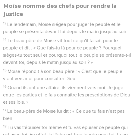
Moïse nomme des chefs pour rendre la
justice
13
Le lendemain, Moïse siégea pour juger le peuple et le
peuple se présenta devant lui depuis le matin jusqu'au soir.
14
Le beau-père de Moïse vit tout ce qu'il faisait pour le
peuple et dit : « Que fais-tu là pour ce peuple ? Pourquoi
sièges-tu tout seul et pourquoi tout le peuple se présente-t-il
devant toi, depuis le matin jusqu'au soir ? »
15
Moïse répondit à son beau-père : « C'est que le peuple
vient vers moi pour consulter Dieu.
16
Quand ils ont une affaire, ils viennent vers moi. Je juge
entre les parties et je fais connaître les prescriptions de Dieu
et ses lois. »
17
Le beau-père de Moïse lui dit : « Ce que tu fais n'est pas
bien.
18
Tu vas t'épuiser toi-même et tu vas épuiser ce peuple qui
est avec toi. En effet, la tâche est trop lourde pour toi, tu ne