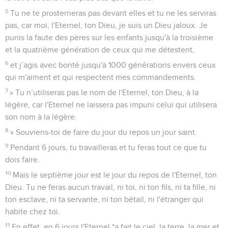
5
Tu ne te prosterneras pas devant elles et tu ne les serviras
pas, car moi, l'Eternel, ton Dieu, je suis un Dieu jaloux. Je
punis la faute des pères sur les enfants jusqu'à la troisième
et la quatrième génération de ceux qui me détestent,
6
et j’agis avec bonté jusqu'à 1000 générations envers ceux
qui m'aiment et qui respectent mes commandements.
7
» Tu n’utiliseras pas le nom de l'Eternel, ton Dieu, à la
légère, car l'Eternel ne laissera pas impuni celui qui utilisera
son nom à la légère.
8
» Souviens-toi de faire du jour du repos un jour saint.
9
Pendant 6 jours, tu travailleras et tu feras tout ce que tu
dois faire.
10
Mais le septième jour est le jour du repos de l'Eternel, ton
Dieu. Tu ne feras aucun travail, ni toi, ni ton fils, ni ta fille, ni
ton esclave, ni ta servante, ni ton bétail, ni l'étranger qui
habite chez toi.
11
En effet, en 6 jours l'Eternel *a fait le ciel, la terre, la mer et