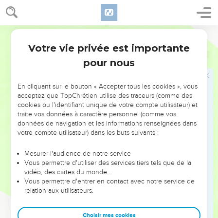
vous de respecter mes commandements et mes lois ?
29
Considérez que c’est l'Eternel qui vous a donné le sabbat.
Voilà pourquoi, le sixième jour, il vous donne de la nourriture
Segond 21
pour deux jours. Que chacun reste sous sa tente, que
Votre vie privée est importante
Exode
16
personne ne sorte de chez lui le septième jour. »
pour nous
30
Et le peuple se reposa le septième jour.
31
La communauté d'Israël donna à cette nourriture le nom
En cliquant sur le bouton « Accepter tous les cookies », vous
de manne. Elle ressemblait à de la graine de coriandre, était
acceptez que TopChrétien utilise des traceurs (comme des
cookies ou l'identifiant unique de votre compte utilisateur) et
blanche et avait le goût d'un gâteau au miel.
traite vos données à caractère personnel (comme vos
32
Moïse dit : « Voici ce que l'Eternel a ordonné : Qu'une
données de navigation et les informations renseignées dans
mesure remplie de manne soit conservée pour vos
votre compte utilisateur) dans les buts suivants :
descendants. Ainsi, ils verront le pain que je vous ai fait
Mesurer l'audience de notre service
manger dans le désert après vous avoir fait sortir d'Egypte. »
Vous permettre d'utiliser des services tiers tels que de la
33
Moïse dit à Aaron : « Prends un vase, mets-y 2 litres de
vidéo, des cartes du monde…
Vous permettre d'entrer en contact avec notre service de
manne et dépose-le devant l'Eternel afin qu'il soit conservé
relation aux utilisateurs.
pour vos descendants. »
34
Suivant l'ordre donné par l'Eternel à Moïse, Aaron le
Choisir mes cookies