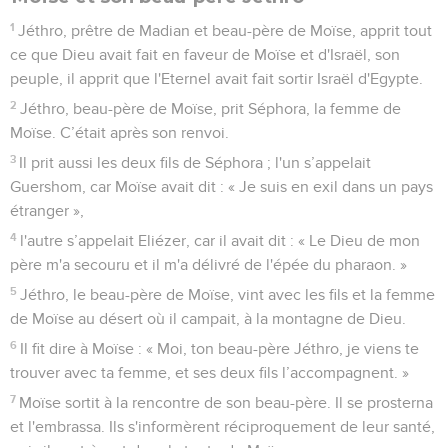
1
Jéthro, prêtre de Madian et beau-père de Moïse, apprit tout
ce que Dieu avait fait en faveur de Moïse et d'Israël, son
peuple, il apprit que l'Eternel avait fait sortir Israël d'Egypte.
2
Jéthro, beau-père de Moïse, prit Séphora, la femme de
Moïse. C’était après son renvoi.
3
Il prit aussi les deux fils de Séphora ; l'un s’appelait
Guershom, car Moïse avait dit : « Je suis en exil dans un pays
étranger »,
4
l'autre s’appelait Eliézer, car il avait dit : « Le Dieu de mon
père m'a secouru et il m'a délivré de l'épée du pharaon. »
5
Jéthro, le beau-père de Moïse, vint avec les fils et la femme
de Moïse au désert où il campait, à la montagne de Dieu.
6
Il fit dire à Moïse : « Moi, ton beau-père Jéthro, je viens te
trouver avec ta femme, et ses deux fils l’accompagnent. »
7
Moïse sortit à la rencontre de son beau-père. Il se prosterna
et l'embrassa. Ils s'informèrent réciproquement de leur santé,