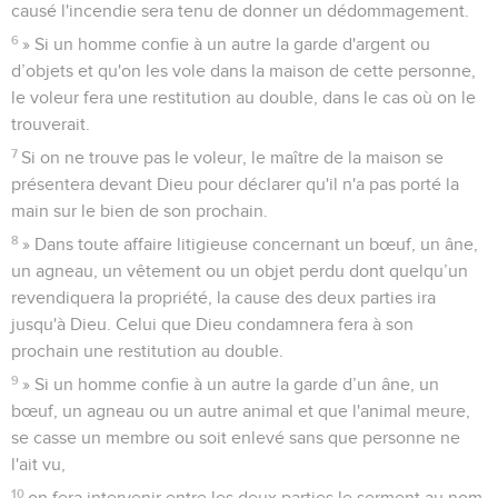
causé l'incendie sera tenu de donner un dédommagement.
6
» Si un homme confie à un autre la garde d'argent ou
d’objets et qu'on les vole dans la maison de cette personne,
le voleur fera une restitution au double, dans le cas où on le
trouverait.
7
Si on ne trouve pas le voleur, le maître de la maison se
présentera devant Dieu pour déclarer qu'il n'a pas porté la
main sur le bien de son prochain.
8
» Dans toute affaire litigieuse concernant un bœuf, un âne,
un agneau, un vêtement ou un objet perdu dont quelqu’un
revendiquera la propriété, la cause des deux parties ira
jusqu'à Dieu. Celui que Dieu condamnera fera à son
prochain une restitution au double.
9
» Si un homme confie à un autre la garde d’un âne, un
bœuf, un agneau ou un autre animal et que l'animal meure,
se casse un membre ou soit enlevé sans que personne ne
l'ait vu,
10
on fera intervenir entre les deux parties le serment au nom