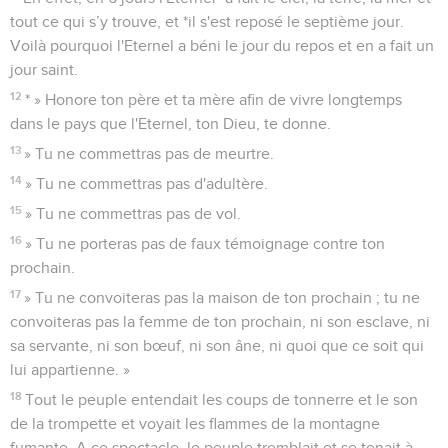
tout ce qui s’y trouve, et *il s'est reposé le septième jour.
Voilà pourquoi l'Eternel a béni le jour du repos et en a fait un
jour saint.
12
* » Honore ton père et ta mère afin de vivre longtemps
dans le pays que l'Eternel, ton Dieu, te donne.
13
» Tu ne commettras pas de meurtre.
14
» Tu ne commettras pas d'adultère.
15
» Tu ne commettras pas de vol.
16
» Tu ne porteras pas de faux témoignage contre ton
prochain.
17
» Tu ne convoiteras pas la maison de ton prochain ; tu ne
convoiteras pas la femme de ton prochain, ni son esclave, ni
sa servante, ni son bœuf, ni son âne, ni quoi que ce soit qui
lui appartienne. »
18
Tout le peuple entendait les coups de tonnerre et le son
de la trompette et voyait les flammes de la montagne
fumante. A ce spectacle, le peuple tremblait et se tenait à