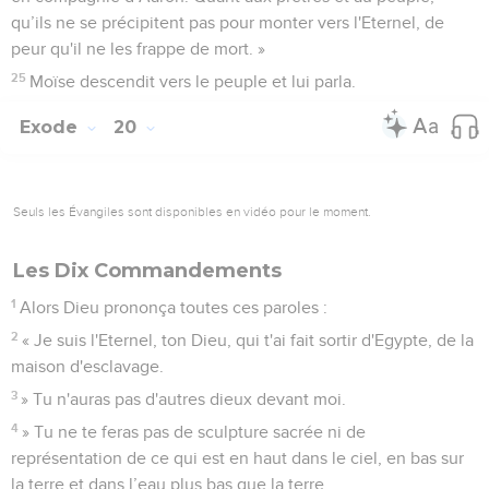
qu’ils ne se précipitent pas pour monter vers l'Eternel, de
peur qu'il ne les frappe de mort. »
25
Moïse descendit vers le peuple et lui parla.
Exode
20
Seuls les Évangiles sont disponibles en vidéo pour le moment.
Les Dix Commandements
1
Alors Dieu prononça toutes ces paroles :
2
« Je suis l'Eternel, ton Dieu, qui t'ai fait sortir d'Egypte, de la
maison d'esclavage.
3
» Tu n'auras pas d'autres dieux devant moi.
4
» Tu ne te feras pas de sculpture sacrée ni de
représentation de ce qui est en haut dans le ciel, en bas sur
la terre et dans l’eau plus bas que la terre.