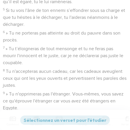
qu’il est égaré, tu le lui ramèneras.
5
Si tu vois l'âne de ton ennemi s’effondrer sous sa charge et
que tu hésites à le décharger, tu l'aideras néanmoins à le
décharger.
6
» Tu ne porteras pas atteinte au droit du pauvre dans son
procès.
7
» Tu t’éloigneras de tout mensonge et tu ne feras pas
mourir l'innocent et le juste, car je ne déclarerai pas juste le
coupable.
8
Tu n'accepteras aucun cadeau, car les cadeaux aveuglent
ceux qui ont les yeux ouverts et pervertissent les paroles des
justes.
9
» Tu n'opprimeras pas l'étranger. Vous-mêmes, vous savez
ce qu'éprouve l'étranger car vous avez été étrangers en
Egypte.
L'année du repos et le jour du repos
Contenus
Versions
Commentaires
Strong
Dictionnaire