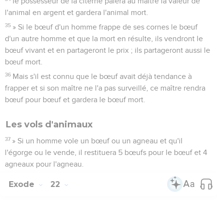
le possesseur de la citerne paiera au maître la valeur de
l'animal en argent et gardera l'animal mort.
35
» Si le bœuf d'un homme frappe de ses cornes le bœuf
d'un autre homme et que la mort en résulte, ils vendront le
bœuf vivant et en partageront le prix ; ils partageront aussi le
bœuf mort.
36
Mais s'il est connu que le bœuf avait déjà tendance à
frapper et si son maître ne l'a pas surveillé, ce maître rendra
bœuf pour bœuf et gardera le bœuf mort.
Les vols d'animaux
37
» Si un homme vole un bœuf ou un agneau et qu'il
l'égorge ou le vende, il restituera 5 bœufs pour le bœuf et 4
agneaux pour l'agneau.
Exode
22