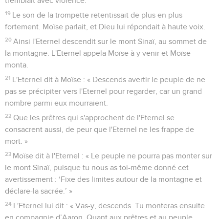
tremblait avec violence.
19
Le son de la trompette retentissait de plus en plus
fortement. Moïse parlait, et Dieu lui répondait à haute voix.
20
Ainsi l'Eternel descendit sur le mont Sinaï, au sommet de
la montagne. L'Eternel appela Moïse à y venir et Moïse
monta.
21
L'Eternel dit à Moïse : « Descends avertir le peuple de ne
pas se précipiter vers l'Eternel pour regarder, car un grand
nombre parmi eux mourraient.
22
Que les prêtres qui s'approchent de l'Eternel se
consacrent aussi, de peur que l'Eternel ne les frappe de
mort. »
23
Moïse dit à l'Eternel : « Le peuple ne pourra pas monter sur
le mont Sinaï, puisque tu nous as toi-même donné cet
avertissement : ‘Fixe des limites autour de la montagne et
déclare-la sacrée.’ »
24
L'Eternel lui dit : « Vas-y, descends. Tu monteras ensuite
en compagnie d’Aaron. Quant aux prêtres et au peuple,