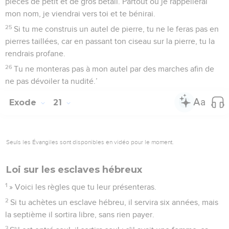
pièces de petit et de gros bétail. Partout où je rappellerai
mon nom, je viendrai vers toi et te bénirai.
25
Si tu me construis un autel de pierre, tu ne le feras pas en
pierres taillées, car en passant ton ciseau sur la pierre, tu la
rendrais profane.
26
Tu ne monteras pas à mon autel par des marches afin de
ne pas dévoiler ta nudité.’
Exode
21
Seuls les Évangiles sont disponibles en vidéo pour le moment.
Loi sur les esclaves hébreux
1
» Voici les règles que tu leur présenteras.
2
Si tu achètes un esclave hébreu, il servira six années, mais
la septième il sortira libre, sans rien payer.
3