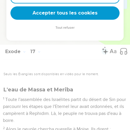
déposa devant le témoignage afin qu'il soit conservé.
35
Les Israélites mangèrent de la manne pendant 40 ans,
Accepter tous les cookies
jusqu'à leur arrivée dans un pays habité. Ils mangèrent de la
manne jusqu'à leur arrivée aux frontières du pays de Canaan.
Tout refuser
36
La mesure de 2 litres correspond à un dixième de la
mesure étalon.
Exode
17
Seuls les Évangiles sont disponibles en vidéo pour le moment.
L'eau de Massa et Meriba
1
Toute l'assemblée des Israélites partit du désert de Sin pour
parcourir les étapes que l'Eternel leur avait ordonnées, et ils
campèrent à Rephidim. Là, le peuple ne trouva pas d'eau à
boire.
2
Alors le peuple chercha querelle à Moïse. Ils dirent :