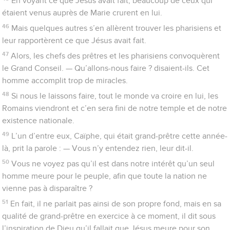
En voyant ce que Jésus avait fait, beaucoup de ceux qui
étaient venus auprès de Marie crurent en lui.
46
Mais quelques autres s’en allèrent trouver les pharisiens et
leur rapportèrent ce que Jésus avait fait.
47
Alors, les chefs des prêtres et les pharisiens convoquèrent
le Grand Conseil. — Qu’allons-nous faire ? disaient-ils. Cet
homme accomplit trop de miracles.
48
Si nous le laissons faire, tout le monde va croire en lui, les
Romains viendront et c’en sera fini de notre temple et de notre
existence nationale.
49
L’un d’entre eux, Caïphe, qui était grand-prêtre cette année-
là, prit la parole : — Vous n’y entendez rien, leur dit-il.
50
Vous ne voyez pas qu’il est dans notre intérêt qu’un seul
homme meure pour le peuple, afin que toute la nation ne
vienne pas à disparaître ?
51
En fait, il ne parlait pas ainsi de son propre fond, mais en sa
qualité de grand-prêtre en exercice à ce moment, il dit sous
l’inspiration de Dieu qu’il fallait que Jésus meure pour son