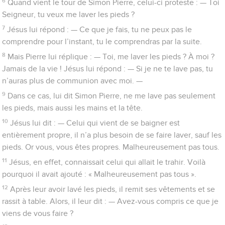
6
Quand vient le tour de Simon Pierre, celui-ci proteste : — Toi
Seigneur, tu veux me laver les pieds ?
7
Jésus lui répond : — Ce que je fais, tu ne peux pas le
comprendre pour l’instant, tu le comprendras par la suite.
8
Mais Pierre lui réplique : — Toi, me laver les pieds ? À moi ?
Jamais de la vie ! Jésus lui répond : — Si je ne te lave pas, tu
n’auras plus de communion avec moi. —
9
Dans ce cas, lui dit Simon Pierre, ne me lave pas seulement
les pieds, mais aussi les mains et la tête.
10
Jésus lui dit : — Celui qui vient de se baigner est
entièrement propre, il n’a plus besoin de se faire laver, sauf les
pieds. Or vous, vous êtes propres. Malheureusement pas tous.
11
Jésus, en effet, connaissait celui qui allait le trahir. Voilà
pourquoi il avait ajouté : « Malheureusement pas tous ».
12
Après leur avoir lavé les pieds, il remit ses vêtements et se
rassit à table. Alors, il leur dit : — Avez-vous compris ce que je
viens de vous faire ?