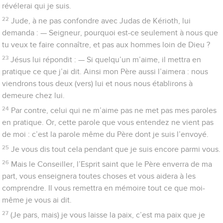
révélerai qui je suis.
22
Jude, à ne pas confondre avec Judas de Kérioth, lui
demanda : — Seigneur, pourquoi est-ce seulement à nous que
tu veux te faire connaître, et pas aux hommes loin de Dieu ?
23
Jésus lui répondit : — Si quelqu’un m’aime, il mettra en
pratique ce que j’ai dit. Ainsi mon Père aussi l’aimera : nous
viendrons tous deux (vers) lui et nous nous établirons à
demeure chez lui.
24
Par contre, celui qui ne m’aime pas ne met pas mes paroles
en pratique. Or, cette parole que vous entendez ne vient pas
de moi : c’est la parole même du Père dont je suis l’envoyé.
25
Je vous dis tout cela pendant que je suis encore parmi vous.
26
Mais le Conseiller, l’Esprit saint que le Père enverra de ma
part, vous enseignera toutes choses et vous aidera à les
comprendre. Il vous remettra en mémoire tout ce que moi-
même je vous ai dit.
27
Contenus
Versions
Commentaires
Strong
Dictionnaire
(Je pars, mais) je vous laisse la paix, c’est ma paix que je