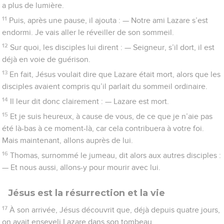
a plus de lumière.
11
Puis, après une pause, il ajouta : — Notre ami Lazare s’est
endormi. Je vais aller le réveiller de son sommeil.
12
Sur quoi, les disciples lui dirent : — Seigneur, s’il dort, il est
déjà en voie de guérison.
13
En fait, Jésus voulait dire que Lazare était mort, alors que les
disciples avaient compris qu’il parlait du sommeil ordinaire.
14
Il leur dit donc clairement : — Lazare est mort.
15
Et je suis heureux, à cause de vous, de ce que je n’aie pas
été là-bas à ce moment-là, car cela contribuera à votre foi.
Mais maintenant, allons auprès de lui.
16
Thomas, surnommé le jumeau, dit alors aux autres disciples :
— Et nous aussi, allons-y pour mourir avec lui.
Jésus est la résurrection et la vie
17
À son arrivée, Jésus découvrit que, déjà depuis quatre jours,
on avait enseveli Lazare dans son tombeau.