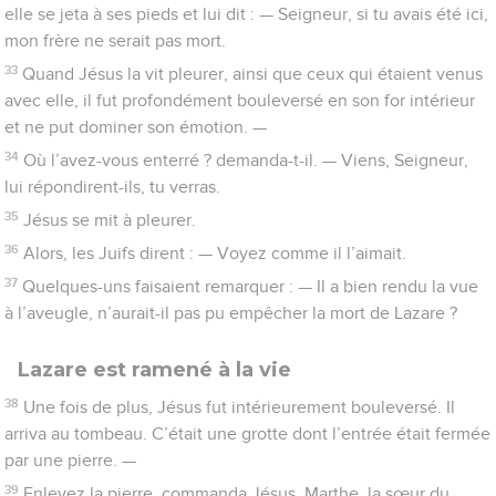
elle se jeta à ses pieds et lui dit : — Seigneur, si tu avais été ici,
mon frère ne serait pas mort.
33
Quand Jésus la vit pleurer, ainsi que ceux qui étaient venus
avec elle, il fut profondément bouleversé en son for intérieur
et ne put dominer son émotion. —
34
Où l’avez-vous enterré ? demanda-t-il. — Viens, Seigneur,
lui répondirent-ils, tu verras.
35
Jésus se mit à pleurer.
36
Alors, les Juifs dirent : — Voyez comme il l’aimait.
37
Quelques-uns faisaient remarquer : — Il a bien rendu la vue
à l’aveugle, n’aurait-il pas pu empêcher la mort de Lazare ?
Lazare est ramené à la vie
38
Une fois de plus, Jésus fut intérieurement bouleversé. Il
arriva au tombeau. C’était une grotte dont l’entrée était fermée
par une pierre. —
39
Enlevez la pierre, commanda Jésus. Marthe, la sœur du