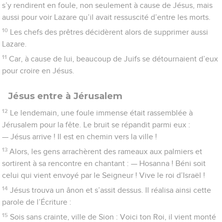
s’y rendirent en foule, non seulement à cause de Jésus, mais
aussi pour voir Lazare qu’il avait ressuscité d’entre les morts.
10
Les chefs des prêtres décidèrent alors de supprimer aussi
Lazare.
11
Car, à cause de lui, beaucoup de Juifs se détournaient d’eux
pour croire en Jésus.
Jésus entre à Jérusalem
12
Le lendemain, une foule immense était rassemblée à
Jérusalem pour la fête. Le bruit se répandit parmi eux :
— Jésus arrive ! Il est en chemin vers la ville !
13
Alors, les gens arrachèrent des rameaux aux palmiers et
sortirent à sa rencontre en chantant : — Hosanna ! Béni soit
celui qui vient envoyé par le Seigneur ! Vive le roi d’Israël !
14
Jésus trouva un ânon et s’assit dessus. Il réalisa ainsi cette
parole de l’Écriture :
15
Sois sans crainte, ville de Sion : Voici ton Roi, il vient monté