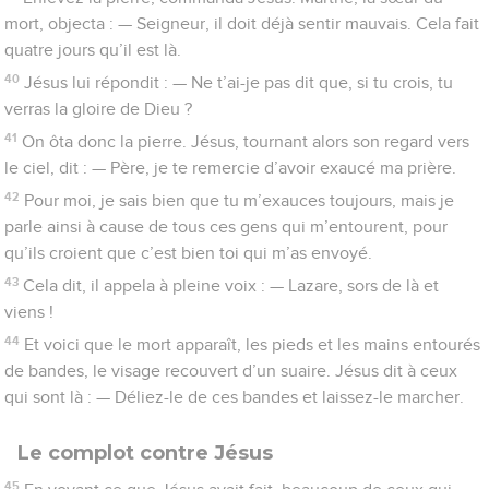
mort, objecta : — Seigneur, il doit déjà sentir mauvais. Cela fait
quatre jours qu’il est là.
40
Jésus lui répondit : — Ne t’ai-je pas dit que, si tu crois, tu
verras la gloire de Dieu ?
41
On ôta donc la pierre. Jésus, tournant alors son regard vers
le ciel, dit : — Père, je te remercie d’avoir exaucé ma prière.
42
Pour moi, je sais bien que tu m’exauces toujours, mais je
parle ainsi à cause de tous ces gens qui m’entourent, pour
qu’ils croient que c’est bien toi qui m’as envoyé.
43
Cela dit, il appela à pleine voix : — Lazare, sors de là et
viens !
44
Et voici que le mort apparaît, les pieds et les mains entourés
de bandes, le visage recouvert d’un suaire. Jésus dit à ceux
qui sont là : — Déliez-le de ces bandes et laissez-le marcher.
Le complot contre Jésus
45