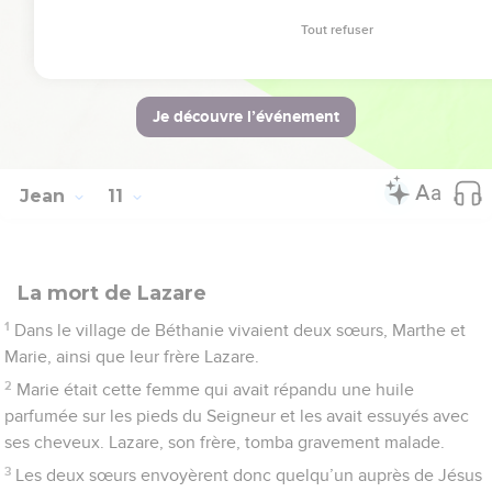
est vrai, n’a fait aucun miracle, mais tout ce qu’il a dit de cet
homme s’est révélé vrai.
Accepter tous les cookies
42
Nombreux furent ceux qui crurent en lui là-bas.
Tout refuser
© 2013 - 2010 BLF Editions
Jean
11
La mort de Lazare
1
Dans le village de Béthanie vivaient deux sœurs, Marthe et
Marie, ainsi que leur frère Lazare.
2
Marie était cette femme qui avait répandu une huile
parfumée sur les pieds du Seigneur et les avait essuyés avec
ses cheveux. Lazare, son frère, tomba gravement malade.
3
Les deux sœurs envoyèrent donc quelqu’un auprès de Jésus