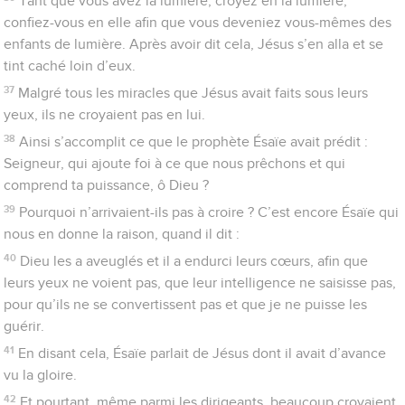
Tant que vous avez la lumière, croyez en la lumière,
confiez-vous en elle afin que vous deveniez vous-mêmes des
enfants de lumière. Après avoir dit cela, Jésus s’en alla et se
tint caché loin d’eux.
37
Malgré tous les miracles que Jésus avait faits sous leurs
yeux, ils ne croyaient pas en lui.
38
Ainsi s’accomplit ce que le prophète Ésaïe avait prédit :
Seigneur, qui ajoute foi à ce que nous prêchons et qui
comprend ta puissance, ô Dieu ?
39
Pourquoi n’arrivaient-ils pas à croire ? C’est encore Ésaïe qui
nous en donne la raison, quand il dit :
40
Dieu les a aveuglés et il a endurci leurs cœurs, afin que
leurs yeux ne voient pas, que leur intelligence ne saisisse pas,
pour qu’ils ne se convertissent pas et que je ne puisse les
guérir.
41
En disant cela, Ésaïe parlait de Jésus dont il avait d’avance
vu la gloire.
42
Et pourtant, même parmi les dirigeants, beaucoup croyaient