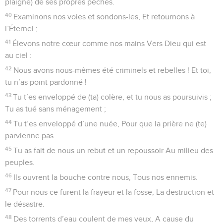
plaigne) de ses propres péchés.
40
Examinons nos voies et sondons-les, Et retournons à
l’Éternel ;
41
Élevons notre cœur comme nos mains Vers Dieu qui est
au ciel :
42
Nous avons nous-mêmes été criminels et rebelles ! Et toi,
tu n’as point pardonné !
43
Tu t’es enveloppé de (ta) colère, et tu nous as poursuivis ;
Tu as tué sans ménagement ;
44
Tu t’es enveloppé d’une nuée, Pour que la prière ne (te)
parvienne pas.
45
Tu as fait de nous un rebut et un repoussoir Au milieu des
peuples.
46
Ils ouvrent la bouche contre nous, Tous nos ennemis.
47
Pour nous ce furent la frayeur et la fosse, La destruction et
le désastre.
48
Des torrents d’eau coulent de mes yeux, A cause du