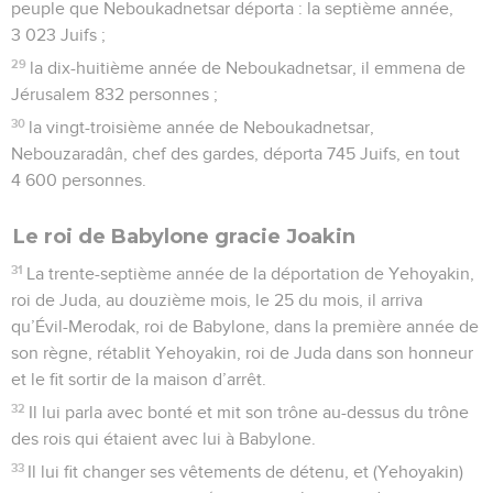
peuple que Neboukadnetsar déporta : la septième année,
3 023 Juifs ;
29
la dix-huitième année de Neboukadnetsar, il emmena de
Jérusalem 832 personnes ;
30
la vingt-troisième année de Neboukadnetsar,
Nebouzaradân, chef des gardes, déporta 745 Juifs, en tout
4 600 personnes.
Le roi de Babylone gracie Joakin
31
La trente-septième année de la déportation de Yehoyakin,
roi de Juda, au douzième mois, le 25 du mois, il arriva
qu’Évil-Merodak, roi de Babylone, dans la première année de
son règne, rétablit Yehoyakin, roi de Juda dans son honneur
et le fit sortir de la maison d’arrêt.
32
Il lui parla avec bonté et mit son trône au-dessus du trône
des rois qui étaient avec lui à Babylone.
33
Il lui fit changer ses vêtements de détenu, et (Yehoyakin)