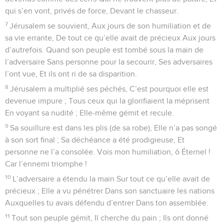
qui s’en vont, privés de force, Devant le chasseur.
7
Jérusalem se souvient, Aux jours de son humiliation et de
sa vie errante, De tout ce qu’elle avait de précieux Aux jours
d’autrefois. Quand son peuple est tombé sous la main de
l’adversaire Sans personne pour la secourir, Ses adversaires
l’ont vue, Et ils ont ri de sa disparition.
8
Jérusalem a multiplié ses péchés, C’est pourquoi elle est
devenue impure ; Tous ceux qui la glorifiaient la méprisent
En voyant sa nudité ; Elle-même gémit et recule.
9
Sa souillure est dans les plis (de sa robe), Elle n’a pas songé
à son sort final ; Sa déchéance a été prodigieuse, Et
personne ne l’a consolée. Vois mon humiliation, ô Éternel !
Car l’ennemi triomphe !
10
L’adversaire a étendu la main Sur tout ce qu’elle avait de
précieux ; Elle a vu pénétrer Dans son sanctuaire les nations
Auxquelles tu avais défendu d’entrer Dans ton assemblée.
11
Tout son peuple gémit, Il cherche du pain ; Ils ont donné