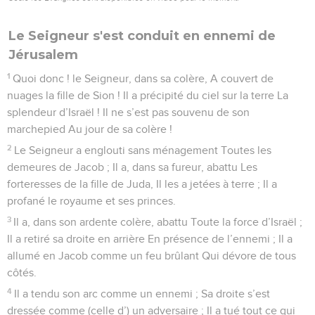
Le Seigneur s'est conduit en ennemi de
Jérusalem
1
Quoi donc ! le Seigneur, dans sa colère, A couvert de
nuages la fille de Sion ! Il a précipité du ciel sur la terre La
splendeur d’Israël ! Il ne s’est pas souvenu de son
marchepied Au jour de sa colère !
2
Le Seigneur a englouti sans ménagement Toutes les
demeures de Jacob ; Il a, dans sa fureur, abattu Les
forteresses de la fille de Juda, Il les a jetées à terre ; Il a
profané le royaume et ses princes.
3
Il a, dans son ardente colère, abattu Toute la force d’Israël ;
Il a retiré sa droite en arrière En présence de l’ennemi ; Il a
allumé en Jacob comme un feu brûlant Qui dévore de tous
côtés.
4
Il a tendu son arc comme un ennemi ; Sa droite s’est
dressée comme (celle d’) un adversaire ; Il a tué tout ce qui