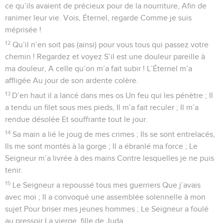
ce qu’ils avaient de précieux pour de la nourriture, Afin de
ranimer leur vie. Vois, Éternel, regarde Comme je suis
méprisée !
12
Qu’il n’en soit pas (ainsi) pour vous tous qui passez votre
chemin ! Regardez et voyez S’il est une douleur pareille à
ma douleur, A celle qu’on m’a fait subir ! L’Éternel m’a
affligée Au jour de son ardente colère.
13
D’en haut il a lancé dans mes os Un feu qui les pénètre ; Il
a tendu un filet sous mes pieds, Il m’a fait reculer ; Il m’a
rendue désolée Et souffrante tout le jour.
14
Sa main a lié le joug de mes crimes ; Ils se sont entrelacés,
Ils me sont montés à la gorge ; Il a ébranlé ma force ; Le
Seigneur m’a livrée à des mains Contre lesquelles je ne puis
tenir.
15
Le Seigneur a repoussé tous mes guerriers Que j’avais
avec moi ; Il a convoqué une assemblée solennelle à mon
sujet Pour briser mes jeunes hommes ; Le Seigneur a foulé
au pressoir La vierge, fille de Juda.