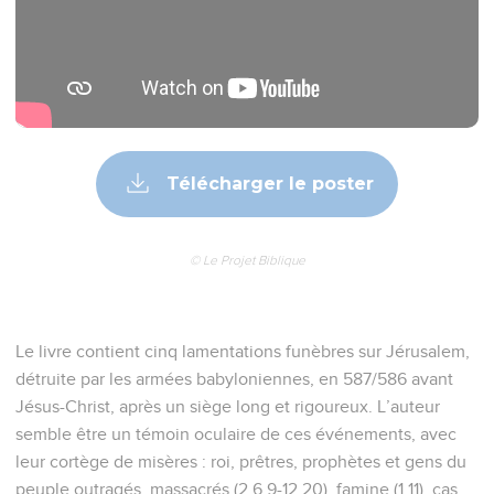
Télécharger le poster
© Le Projet Biblique
Le livre contient cinq lamentations funèbres sur Jérusalem,
détruite par les armées babyloniennes, en 587/586 avant
Jésus-Christ, après un siège long et rigoureux. L’auteur
semble être un témoin oculaire de ces événements, avec
leur cortège de misères : roi, prêtres, prophètes et gens du
peuple outragés, massacrés (2.6,9-12,20), famine (1.11), cas