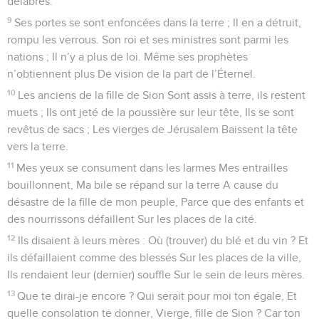
délabrés.
9
Ses portes se sont enfoncées dans la terre ; Il en a détruit,
rompu les verrous. Son roi et ses ministres sont parmi les
nations ; Il n’y a plus de loi. Même ses prophètes
n’obtiennent plus De vision de la part de l’Éternel.
10
Les anciens de la fille de Sion Sont assis à terre, ils restent
muets ; Ils ont jeté de la poussière sur leur tête, Ils se sont
revêtus de sacs ; Les vierges de Jérusalem Baissent la tête
vers la terre.
11
Mes yeux se consument dans les larmes Mes entrailles
bouillonnent, Ma bile se répand sur la terre A cause du
désastre de la fille de mon peuple, Parce que des enfants et
des nourrissons défaillent Sur les places de la cité.
12
Ils disaient à leurs mères : Où (trouver) du blé et du vin ? Et
ils défaillaient comme des blessés Sur les places de la ville,
Ils rendaient leur (dernier) souffle Sur le sein de leurs mères.
13
Que te dirai-je encore ? Qui serait pour moi ton égale, Et
quelle consolation te donner, Vierge, fille de Sion ? Car ton