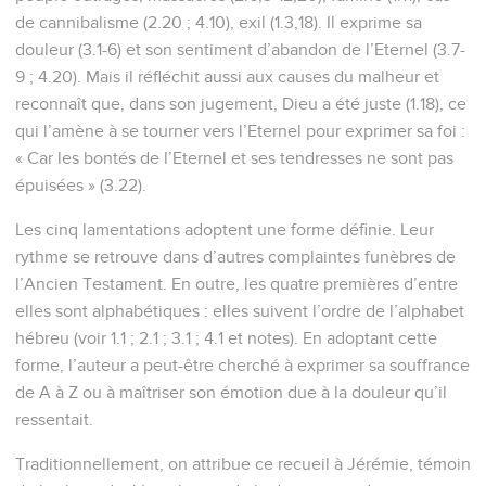
de cannibalisme (2.20 ; 4.10), exil (1.3,18). Il exprime sa
douleur (3.1-6) et son sentiment d’abandon de l’Eternel (3.7-
9 ; 4.20). Mais il réfléchit aussi aux causes du malheur et
reconnaît que, dans son jugement, Dieu a été juste (1.18), ce
qui l’amène à se tourner vers l’Eternel pour exprimer sa foi :
« Car les bontés de l’Eternel et ses tendresses ne sont pas
épuisées » (3.22).
Les cinq lamentations adoptent une forme définie. Leur
rythme se retrouve dans d’autres complaintes funèbres de
l’Ancien Testament. En outre, les quatre premières d’entre
elles sont alphabétiques : elles suivent l’ordre de l’alphabet
hébreu (voir 1.1 ; 2.1 ; 3.1 ; 4.1 et notes). En adoptant cette
forme, l’auteur a peut-être cherché à exprimer sa souffrance
de A à Z ou à maîtriser son émotion due à la douleur qu’il
ressentait.
Traditionnellement, on attribue ce recueil à Jérémie, témoin