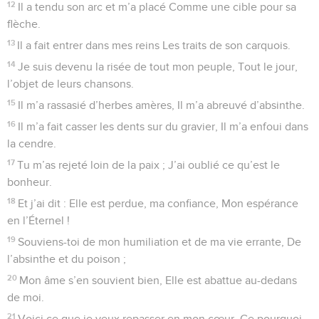
12
Il a tendu son arc et m’a placé Comme une cible pour sa
flèche.
13
Il a fait entrer dans mes reins Les traits de son carquois.
14
Je suis devenu la risée de tout mon peuple, Tout le jour,
l’objet de leurs chansons.
15
Il m’a rassasié d’herbes amères, Il m’a abreuvé d’absinthe.
16
Il m’a fait casser les dents sur du gravier, Il m’a enfoui dans
la cendre.
17
Tu m’as rejeté loin de la paix ; J’ai oublié ce qu’est le
bonheur.
18
Et j’ai dit : Elle est perdue, ma confiance, Mon espérance
en l’Éternel !
19
Souviens-toi de mon humiliation et de ma vie errante, De
l’absinthe et du poison ;
20
Mon âme s’en souvient bien, Elle est abattue au-dedans
de moi.
21
Voici ce que je veux repasser en mon cœur, Ce pourquoi