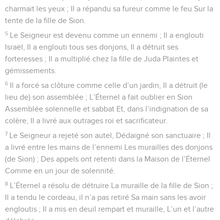
charmait les yeux ; Il a répandu sa fureur comme le feu Sur la
tente de la fille de Sion.
5
Le Seigneur est devenu comme un ennemi ; Il a englouti
Israël, Il a englouti tous ses donjons, Il a détruit ses
forteresses ; Il a multiplié chez la fille de Juda Plaintes et
gémissements.
6
Il a forcé sa clôture comme celle d’un jardin, Il a détruit (le
lieu de) son assemblée ; L’Éternel a fait oublier en Sion
Assemblée solennelle et sabbat Et, dans l’indignation de sa
colère, Il a livré aux outrages roi et sacrificateur.
7
Le Seigneur a rejeté son autel, Dédaigné son sanctuaire ; Il
a livré entre les mains de l’ennemi Les murailles des donjons
(de Sion) ; Des appels ont retenti dans la Maison de l’Éternel
Comme en un jour de solennité.
8
L’Éternel a résolu de détruire La muraille de la fille de Sion ;
Il a tendu le cordeau, il n’a pas retiré Sa main sans les avoir
engloutis ; Il a mis en deuil rempart et muraille, L’un et l’autre