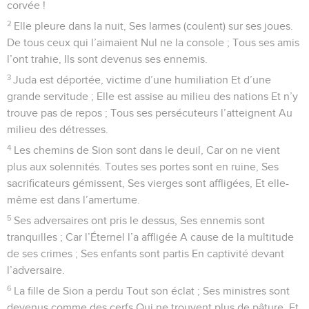
corvée !
2
Elle pleure dans la nuit, Ses larmes (coulent) sur ses joues.
De tous ceux qui l’aimaient Nul ne la console ; Tous ses amis
l’ont trahie, Ils sont devenus ses ennemis.
3
Juda est déportée, victime d’une humiliation Et d’une
grande servitude ; Elle est assise au milieu des nations Et n’y
trouve pas de repos ; Tous ses persécuteurs l’atteignent Au
milieu des détresses.
4
Les chemins de Sion sont dans le deuil, Car on ne vient
plus aux solennités. Toutes ses portes sont en ruine, Ses
sacrificateurs gémissent, Ses vierges sont affligées, Et elle-
même est dans l’amertume.
5
Ses adversaires ont pris le dessus, Ses ennemis sont
tranquilles ; Car l’Éternel l’a affligée A cause de la multitude
de ses crimes ; Ses enfants sont partis En captivité devant
l’adversaire.
6
La fille de Sion a perdu Tout son éclat ; Ses ministres sont
devenus comme des cerfs Qui ne trouvent plus de pâture, Et