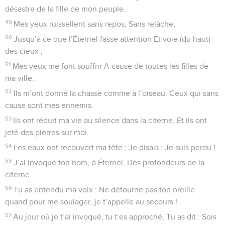
désastre de la fille de mon peuple.
49
Mes yeux ruissellent sans repos, Sans relâche,
50
Jusqu’à ce que l’Éternel fasse attention Et voie (du haut)
des cieux ;
51
Mes yeux me font souffrir A cause de toutes les filles de
ma ville.
52
Ils m’ont donné la chasse comme à l’oiseau, Ceux qui sans
cause sont mes ennemis.
53
Ils ont réduit ma vie au silence dans la citerne, Et ils ont
jeté des pierres sur moi.
54
Les eaux ont recouvert ma tête ; Je disais : Je suis perdu !
55
J’ai invoqué ton nom, ô Éternel, Des profondeurs de la
citerne.
56
Tu as entendu ma voix : Ne détourne pas ton oreille
quand pour me soulager, je t’appelle au secours !
57
Au jour où je t’ai invoqué, tu t’es approché, Tu as dit : Sois