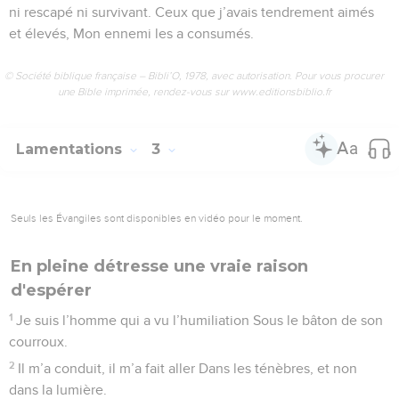
ni rescapé ni survivant. Ceux que j’avais tendrement aimés
et élevés, Mon ennemi les a consumés.
© Société biblique française – Bibli’O, 1978, avec autorisation. Pour vous procurer
une Bible imprimée, rendez-vous sur www.editionsbiblio.fr
Lamentations
3
Seuls les Évangiles sont disponibles en vidéo pour le moment.
En pleine détresse une vraie raison
d'espérer
1
Je suis l’homme qui a vu l’humiliation Sous le bâton de son
courroux.
2
Il m’a conduit, il m’a fait aller Dans les ténèbres, et non
dans la lumière.