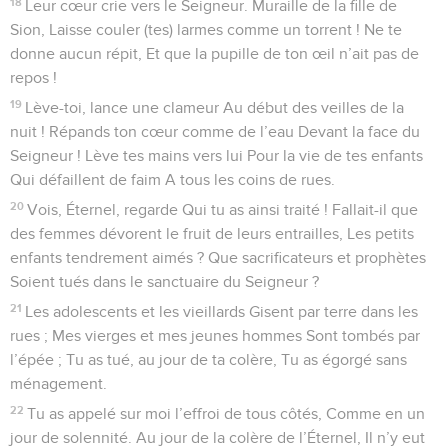
18
Leur cœur crie vers le Seigneur. Muraille de la fille de
Sion, Laisse couler (tes) larmes comme un torrent ! Ne te
donne aucun répit, Et que la pupille de ton œil n’ait pas de
repos !
19
Lève-toi, lance une clameur Au début des veilles de la
nuit ! Répands ton cœur comme de l’eau Devant la face du
Seigneur ! Lève tes mains vers lui Pour la vie de tes enfants
Qui défaillent de faim A tous les coins de rues.
20
Vois, Éternel, regarde Qui tu as ainsi traité ! Fallait-il que
des femmes dévorent le fruit de leurs entrailles, Les petits
enfants tendrement aimés ? Que sacrificateurs et prophètes
Soient tués dans le sanctuaire du Seigneur ?
21
Les adolescents et les vieillards Gisent par terre dans les
rues ; Mes vierges et mes jeunes hommes Sont tombés par
l’épée ; Tu as tué, au jour de ta colère, Tu as égorgé sans
ménagement.
22
Tu as appelé sur moi l’effroi de tous côtés, Comme en un
jour de solennité. Au jour de la colère de l’Éternel, Il n’y eut