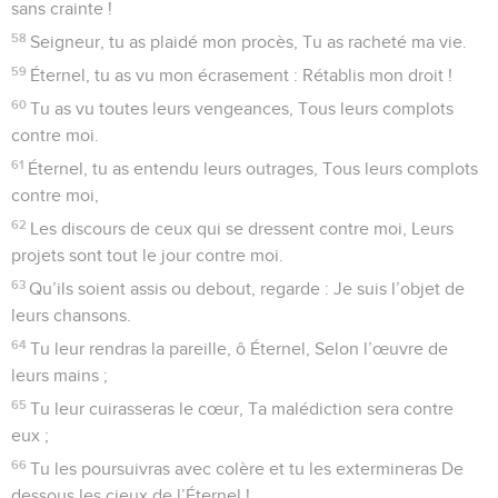
sans crainte !
58
Seigneur, tu as plaidé mon procès, Tu as racheté ma vie.
59
Éternel, tu as vu mon écrasement : Rétablis mon droit !
60
Tu as vu toutes leurs vengeances, Tous leurs complots
contre moi.
61
Éternel, tu as entendu leurs outrages, Tous leurs complots
contre moi,
62
Les discours de ceux qui se dressent contre moi, Leurs
projets sont tout le jour contre moi.
63
Qu’ils soient assis ou debout, regarde : Je suis l’objet de
leurs chansons.
64
Tu leur rendras la pareille, ô Éternel, Selon l’œuvre de
leurs mains ;
65
Tu leur cuirasseras le cœur, Ta malédiction sera contre
eux ;
66
Tu les poursuivras avec colère et tu les extermineras De
dessous les cieux de l’Éternel !