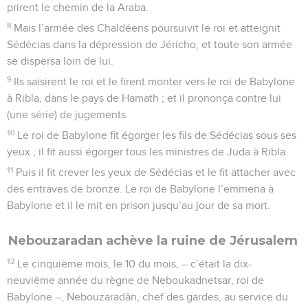
prirent le chemin de la Araba.
8
Mais l’armée des Chaldéens poursuivit le roi et atteignit
Sédécias dans la dépression de Jéricho, et toute son armée
se dispersa loin de lui.
9
Ils saisirent le roi et le firent monter vers le roi de Babylone
à Ribla, dans le pays de Hamath ; et il prononça contre lui
(une série) de jugements.
10
Le roi de Babylone fit égorger les fils de Sédécias sous ses
yeux ; il fit aussi égorger tous les ministres de Juda à Ribla.
11
Puis il fit crever les yeux de Sédécias et le fit attacher avec
des entraves de bronze. Le roi de Babylone l’emmena à
Babylone et il le mit en prison jusqu’au jour de sa mort.
Nebouzaradan achève la ruine de Jérusalem
12
Le cinquième mois, le 10 du mois, – c’était la dix-
neuvième année du règne de Neboukadnetsar, roi de
Babylone –, Nebouzaradân, chef des gardes, au service du