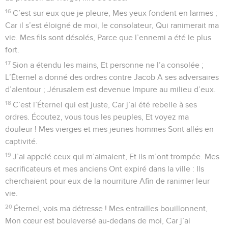
16
C’est sur eux que je pleure, Mes yeux fondent en larmes ;
Car il s’est éloigné de moi, le consolateur, Qui ranimerait ma
vie. Mes fils sont désolés, Parce que l’ennemi a été le plus
fort.
17
Sion a étendu les mains, Et personne ne l’a consolée ;
L’Éternel a donné des ordres contre Jacob A ses adversaires
d’alentour ; Jérusalem est devenue Impure au milieu d’eux.
18
C’est l’Éternel qui est juste, Car j’ai été rebelle à ses
ordres. Écoutez, vous tous les peuples, Et voyez ma
douleur ! Mes vierges et mes jeunes hommes Sont allés en
captivité.
19
J’ai appelé ceux qui m’aimaient, Et ils m’ont trompée. Mes
sacrificateurs et mes anciens Ont expiré dans la ville : Ils
cherchaient pour eux de la nourriture Afin de ranimer leur
vie.
20
Éternel, vois ma détresse ! Mes entrailles bouillonnent,
Mon cœur est bouleversé au-dedans de moi, Car j’ai