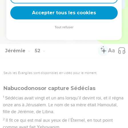
relèvera pas du malheur que j’amènerai sur elle ; ils
Accepter tous les cookies
(tomberont) épuisés. Là prennent fin les paroles de Jérémie.
© Société biblique française – Bibli’O, 1978, avec autorisation. Pour vous procurer
Tout refuser
une Bible imprimée, rendez-vous sur www.editionsbiblio.fr
Jérémie
52
Seuls les Évangiles sont disponibles en vidéo pour le moment.
Nabucodonosor capture Sédécias
1
Sédécias avait vingt et un ans lorsqu’il devint roi, et il régna
onze ans à Jérusalem. Le nom de sa mère était Hamoutal,
fille de Jérémie, de Libna.
2
Il fit ce qui est mal aux yeux de l’Éternel, en tout point
comme avait fait Yehoyaqim.