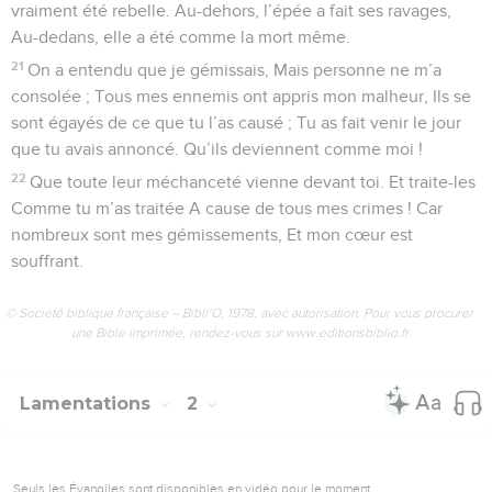
vraiment été rebelle. Au-dehors, l’épée a fait ses ravages,
Au-dedans, elle a été comme la mort même.
21
On a entendu que je gémissais, Mais personne ne m’a
consolée ; Tous mes ennemis ont appris mon malheur, Ils se
sont égayés de ce que tu l’as causé ; Tu as fait venir le jour
que tu avais annoncé. Qu’ils deviennent comme moi !
22
Que toute leur méchanceté vienne devant toi. Et traite-les
Comme tu m’as traitée A cause de tous mes crimes ! Car
nombreux sont mes gémissements, Et mon cœur est
souffrant.
© Société biblique française – Bibli’O, 1978, avec autorisation. Pour vous procurer
une Bible imprimée, rendez-vous sur www.editionsbiblio.fr
Lamentations
2
Seuls les Évangiles sont disponibles en vidéo pour le moment.