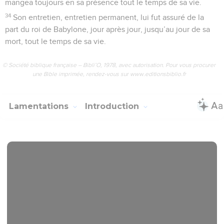
mangea toujours en sa présence tout le temps de sa vie.
34
Son entretien, entretien permanent, lui fut assuré de la
part du roi de Babylone, jour après jour, jusqu’au jour de sa
mort, tout le temps de sa vie.
© Société biblique française – Bibli’O, 1978, avec autorisation. Pour vous procurer
une Bible imprimée, rendez-vous sur www.editionsbiblio.fr
Lamentations
Introduction