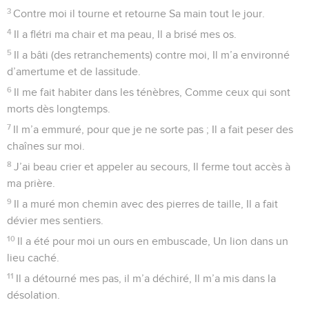
3
Contre moi il tourne et retourne Sa main tout le jour.
4
Il a flétri ma chair et ma peau, Il a brisé mes os.
5
Il a bâti (des retranchements) contre moi, Il m’a environné
d’amertume et de lassitude.
6
Il me fait habiter dans les ténèbres, Comme ceux qui sont
morts dès longtemps.
7
Il m’a emmuré, pour que je ne sorte pas ; Il a fait peser des
chaînes sur moi.
8
J’ai beau crier et appeler au secours, Il ferme tout accès à
ma prière.
9
Il a muré mon chemin avec des pierres de taille, Il a fait
dévier mes sentiers.
10
Il a été pour moi un ours en embuscade, Un lion dans un
lieu caché.
11
Il a détourné mes pas, il m’a déchiré, Il m’a mis dans la
désolation.