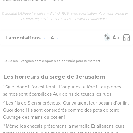
© Société biblique française – Bibli’O, 1978, avec autorisation. Pour vous procurer
une Bible imprimée, rendez-vous sur www.editionsbiblio.fr
Lamentations
4
Seuls les Évangiles sont disponibles en vidéo pour le moment.
Les horreurs du siège de Jérusalem
1
Quoi donc ! l’or est terni ! L’or pur est altéré ! Les pierres
saintes sont éparpillées Aux coins de toutes les rues !
2
Les fils de Sion si précieux, Qui valaient leur pesant d’or fin,
Quoi donc ! Ils sont considérés comme des pots de terre,
Ouvrage des mains du potier !
3
Même les chacals présentent la mamelle Et allaitent leurs