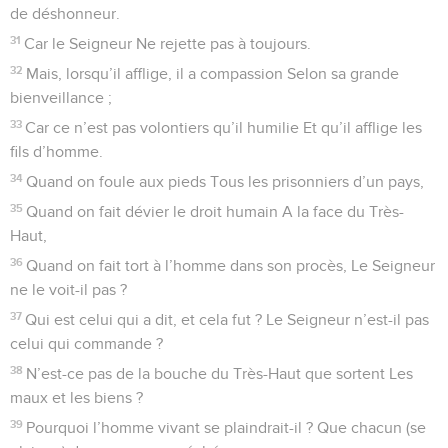
de déshonneur.
31
Car le Seigneur Ne rejette pas à toujours.
32
Mais, lorsqu’il afflige, il a compassion Selon sa grande
bienveillance ;
33
Car ce n’est pas volontiers qu’il humilie Et qu’il afflige les
fils d’homme.
34
Quand on foule aux pieds Tous les prisonniers d’un pays,
35
Quand on fait dévier le droit humain A la face du Très-
Haut,
36
Quand on fait tort à l’homme dans son procès, Le Seigneur
ne le voit-il pas ?
37
Qui est celui qui a dit, et cela fut ? Le Seigneur n’est-il pas
celui qui commande ?
38
N’est-ce pas de la bouche du Très-Haut que sortent Les
maux et les biens ?
39
Pourquoi l’homme vivant se plaindrait-il ? Que chacun (se