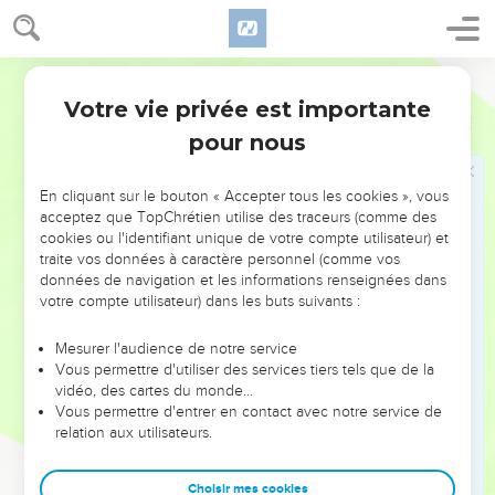
Le message jeté dans l'Euphrate
59
Ordre donné par le prophète Jérémie, à Seraya, fils de
Segond 1978 (Colombe)
Nériya, fils de Mahséya, lorsqu’il se rendit à Babylone avec
Votre vie privée est importante
Jérémie
51
Sédécias, roi de Juda, la quatrième année du règne de celui-
pour nous
ci. Or, Seraya était premier chambellan.
60
Jérémie écrivit dans un livre tout le malheur qui devait
En cliquant sur le bouton « Accepter tous les cookies », vous
arriver à Babylone, toutes ces paroles qui sont écrites sur
acceptez que TopChrétien utilise des traceurs (comme des
Babylone.
cookies ou l'identifiant unique de votre compte utilisateur) et
traite vos données à caractère personnel (comme vos
61
Jérémie dit à Seraya : Lorsque tu arriveras à Babylone, tu
données de navigation et les informations renseignées dans
veilleras à lire toutes ces paroles
votre compte utilisateur) dans les buts suivants :
62
et tu diras : Éternel, c’est toi-même qui as parlé sur ce lieu
pour qu’il soit retranché et qu’il ne soit plus habité ni par les
Mesurer l'audience de notre service
Vous permettre d'utiliser des services tiers tels que de la
hommes ni par les bêtes, mais qu’il devienne une désolation
vidéo, des cartes du monde…
pour toujours.
Vous permettre d'entrer en contact avec notre service de
63
relation aux utilisateurs.
Et quand tu auras achevé la lecture de ce livre, tu y
attacheras une pierre et tu le jetteras au milieu de l’Euphrate,
Choisir mes cookies
64
puis tu diras : Ainsi Babylone sera submergée, elle ne se