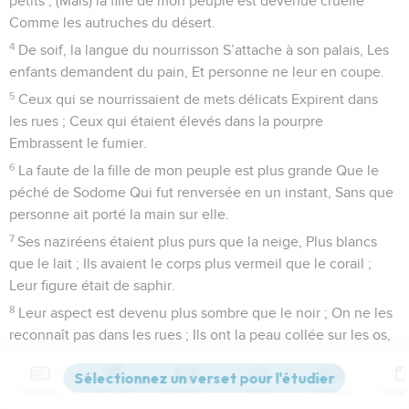
petits ; (Mais) la fille de mon peuple est devenue cruelle
Comme les autruches du désert.
4
De soif, la langue du nourrisson S’attache à son palais, Les
enfants demandent du pain, Et personne ne leur en coupe.
5
Ceux qui se nourrissaient de mets délicats Expirent dans
les rues ; Ceux qui étaient élevés dans la pourpre
Embrassent le fumier.
6
La faute de la fille de mon peuple est plus grande Que le
péché de Sodome Qui fut renversée en un instant, Sans que
personne ait porté la main sur elle.
7
Ses naziréens étaient plus purs que la neige, Plus blancs
que le lait ; Ils avaient le corps plus vermeil que le corail ;
Leur figure était de saphir.
8
Leur aspect est devenu plus sombre que le noir ; On ne les
reconnaît pas dans les rues ; Ils ont la peau collée sur les os,
Elle est devenue sèche comme du bois.
9
Les victimes de l’épée ont eu plus de chance Que les
Contenus
Versions
Commentaires
Strong
Dictionnaire
victimes de la faim, Qui s’étiolent exténuées, Privées des