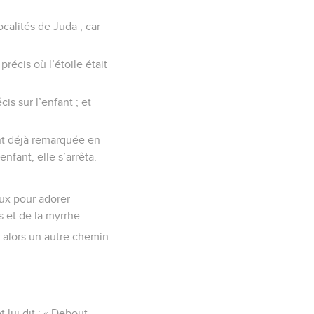
calités de Juda ; car
écis où l’étoile était
is sur l’enfant ; et
aient déjà remarquée en
enfant, elle s’arrêta.
oux pour adorer
ns et de la myrrhe.
t alors un autre chemin
lui dit : « Debout,