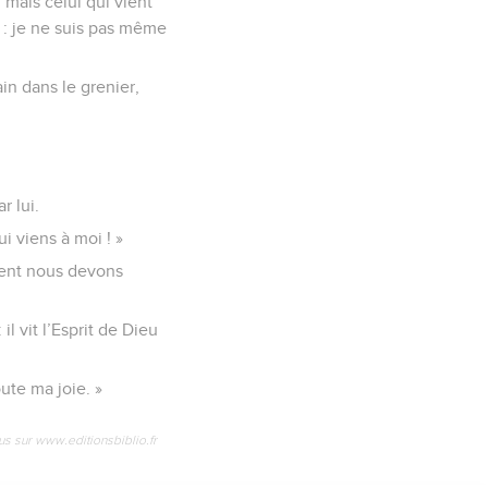
mais celui qui vient
i : je ne suis pas même
ain dans le grenier,
r lui.
ui viens à moi ! »
mment nous devons
il vit l’Esprit de Dieu
oute ma joie. »
us sur www.editionsbiblio.fr