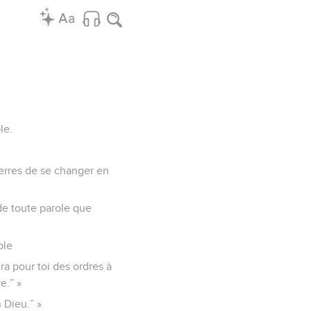
le.
pierres de se changer en
de toute parole que
ple
nera pour toi des ordres à
e.” »
n Dieu.” »