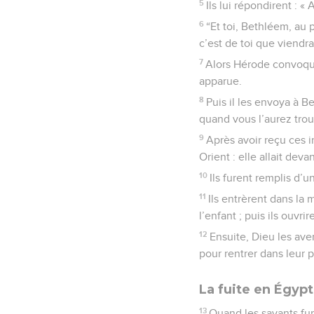
5
Ils lui répondirent : 
6
“Et toi, Bethléem, au 
c’est de toi que viendr
7
Alors Hérode convoqua
apparue.
8
Puis il les envoya à B
quand vous l’aurez trouvé
9
Après avoir reçu ces in
Orient : elle allait deva
10
Ils furent remplis d’u
11
Ils entrèrent dans la 
l’enfant ; puis ils ouvri
12
Ensuite, Dieu les ave
pour rentrer dans leur p
La fuite en Égyp
13
Quand les savants fur