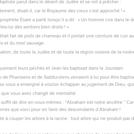
aptiste parut dans le désert de Judée et se mit à prêcher :
ment, disait-il, car le Royaume des cieux s’est approché ! »
prophète Ésaïe a parlé lorsqu’il a dit : « Un homme crie dans le d
es-lui des sentiers bien droits ! »
it fait de poils de chameau et il portait une ceinture de cuir autou
es et du miel sauvage.
alem, de toute la Judée et de toute la région voisine de la rivière
quement leurs péchés et Jean les baptisait dans le Jourdain.
de Pharisiens et de Sadducéens venaient à lui pour être baptisés ;
Qui vous a enseigné à vouloir échapper au jugement de Dieu, qui
s que vous avez changé de mentalité
l suffit de dire en vous-mêmes : “Abraham est notre ancêtre.” Ca
pierres que voici pour en faire des descendants d’Abraham !
e à couper les arbres à la racine : tout arbre qui ne produit pas d