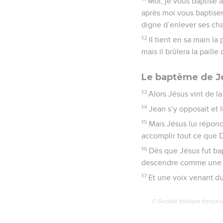
Moi, je vous baptise 
après moi vous baptisera
digne d’enlever ses ch
12
Il tient en sa main la
mais il brûlera la paille
Le baptême de J
13
Alors Jésus vint de la
14
Jean s’y opposait et lu
15
Mais Jésus lui répond
accomplir tout ce que 
16
Dès que Jésus fut bapt
descendre comme une co
17
Et une voix venant du 
© Société biblique français