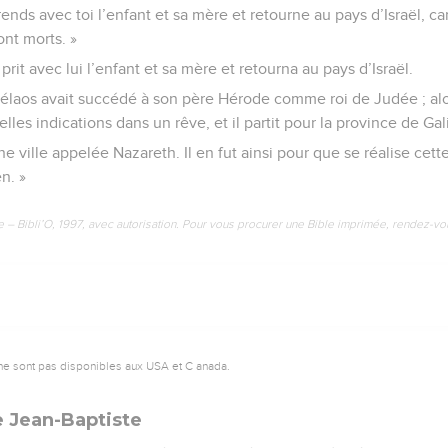
 prends avec toi l’enfant et sa mère et retourne au pays d’Israël, 
ont morts. »
rit avec lui l’enfant et sa mère et retourna au pays d’Israël.
hélaos avait succédé à son père Hérode comme roi de Judée ; alor
elles indications dans un rêve, et il partit pour la province de Gal
 une ville appelée Nazareth. Il en fut ainsi pour que se réalise cet
n. »
e – Bibli’O, 1997, avec autorisation. Pour vous procurer une Bible imprimée, rendez-vo
ne sont pas disponibles aux USA et C anada.
e Jean-Baptiste