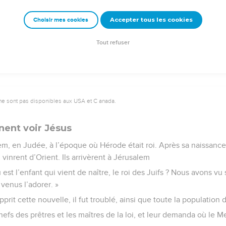
relations avec elle jusqu’à ce qu’elle ait mis au monde son fils, 
Accepter tous les cookies
Choisir mes cookies
e – Bibli’O, 1997, avec autorisation. Pour vous procurer une Bible imprimée, rendez-vo
Tout refuser
ne sont pas disponibles aux USA et C anada.
nent voir Jésus
m, en Judée, à l’époque où Hérode était roi. Après sa naissance
, vinrent d’Orient. Ils arrivèrent à Jérusalem
est l’enfant qui vient de naître, le roi des Juifs ? Nous avons vu
venus l’adorer. »
prit cette nouvelle, il fut troublé, ainsi que toute la population
hefs des prêtres et les maîtres de la loi, et leur demanda où le Me