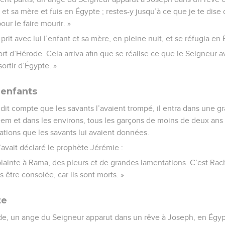
 et sa mère et fuis en Égypte ; restes-y jusqu’à ce que je te dise
our le faire mourir. »
rit avec lui l’enfant et sa mère, en pleine nuit, et se réfugia en
mort d’Hérode. Cela arriva afin que se réalise ce que le Seigneur av
sortir d’Égypte. »
 enfants
t compte que les savants l’avaient trompé, il entra dans une gr
léem et dans les environs, tous les garçons de moins de deux ans ;
ations que les savants lui avaient données.
u’avait déclaré le prophète Jérémie :
lainte à Rama, des pleurs et de grandes lamentations. C’est Rach
s être consolée, car ils sont morts. »
te
de, un ange du Seigneur apparut dans un rêve à Joseph, en Égyp