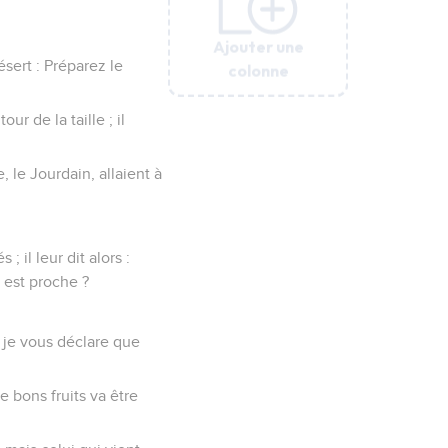
Ajouter une
Ajouter une
Ajouter une
Ajouter une
Ajouter une
ésert : Préparez le
colonne
colonne
colonne
colonne
colonne
r de la taille ; il
, le Jourdain, allaient à
 il leur dit alors :
 est proche ?
r je vous déclare que
e bons fruits va être