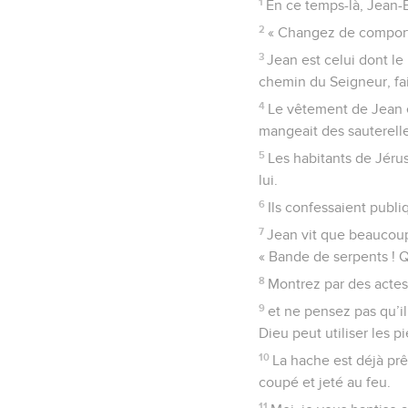
1
En ce temps-là, Jean-B
2
« Changez de comporte
3
Jean est celui dont le 
chemin du Seigneur, fait
4
Le vêtement de Jean éta
mangeait des sauterell
5
Les habitants de Jérus
lui.
6
Ils confessaient publi
7
Jean vit que beaucoup 
« Bande de serpents ! 
8
Montrez par des acte
9
et ne pensez pas qu’i
Dieu peut utiliser les 
10
La hache est déjà prêt
coupé et jeté au feu.
11