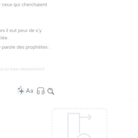
car ceux qui cherchaient
s il eut peur de s’y
ilée.
te parole des prophètes :
us sur www.editionsbiblio.fr