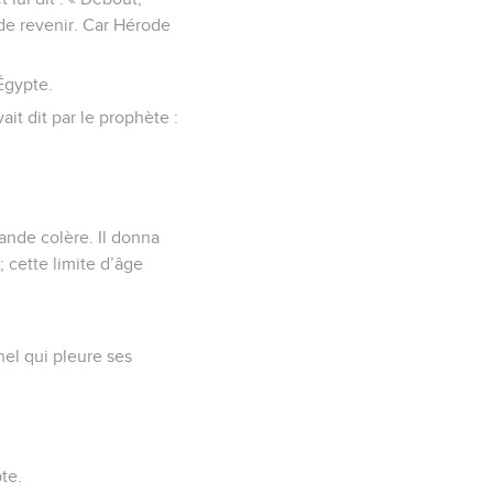
 de revenir. Car Hérode
 Égypte.
ait dit par le prophète :
ande colère. Il donna
 cette limite d’âge
el qui pleure ses
te.