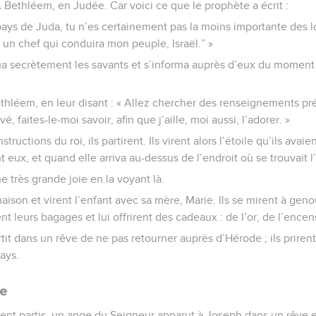
« A Bethléem, en Judée. Car voici ce que le prophète a écrit :
pays de Juda, tu n’es certainement pas la moins importante des lo
a un chef qui conduira mon peuple, Israël.” »
 secrètement les savants et s’informa auprès d’eux du moment pr
ethléem, en leur disant : « Allez chercher des renseignements préc
, faites-le-moi savoir, afin que j’aille, moi aussi, l’adorer. »
structions du roi, ils partirent. Ils virent alors l’étoile qu’ils av
nt eux, et quand elle arriva au-dessus de l’endroit où se trouvait l’
ne très grande joie en la voyant là.
maison et virent l’enfant avec sa mère, Marie. Ils se mirent à gen
rent leurs bagages et lui offrirent des cadeaux : de l’or, de l’ence
rtit dans un rêve de ne pas retourner auprès d’Hérode ; ils priren
ays.
te
ent partis, un ange du Seigneur apparut à Joseph dans un rêve et 