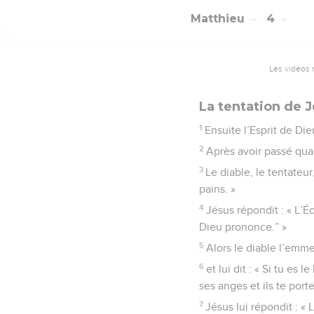
Matthieu
4
Les vidéos 
La tentation de 
1
Ensuite l’Esprit de Die
2
Après avoir passé qua
3
Le diable, le tentateur
pains. »
4
Jésus répondit : « L’
Dieu prononce.” »
5
Alors le diable l’emme
6
et lui dit : « Si tu es 
ses anges et ils te port
7
Jésus lui répondit : « 