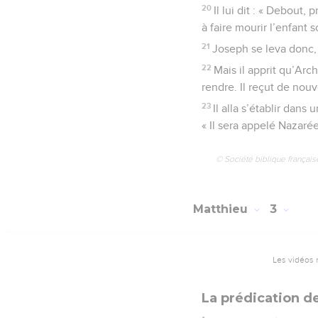
20
Il lui dit : « Debout,
à faire mourir l’enfant s
21
Joseph se leva donc, p
22
Mais il apprit qu’Arc
rendre. Il reçut de nouv
23
Il alla s’établir dans
« Il sera appelé Nazarée
© Société biblique français
Matthieu
3
Les vidéos 
La prédication d