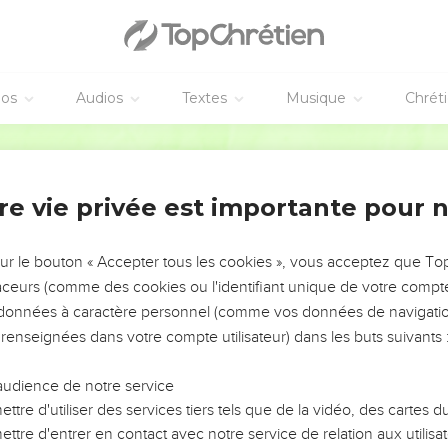
 quatorze générations depuis Abraham jusqu’à David, puis quator
tes furent déportés à Babylone, et quatorze depuis cette époque 
éos
Audios
Textes
Musique
Chrét
Jésus-Christ
Français Courant
rconstances Jésus-Christ est né. Marie, sa mère, était fiancée à 
le, elle se trouva enceinte par l’action du Saint-Esprit.
re vie privée est importante pour 
tait un homme droit et ne voulait pas la dénoncer publiquement 
lles.
un ange du Seigneur lui apparut dans un rêve et lui dit : « Josep
sur le bouton « Accepter tous les cookies », vous acceptez que T
Marie, car c’est par l’action du Saint-Esprit qu’elle attend un enf
traceurs (comme des cookies ou l'identifiant unique de votre compte 
s données à caractère personnel (comme vos données de navigatio
un fils, que tu appelleras Jésus, car il sauvera son peuple de se
 renseignées dans votre compte utilisateur) dans les buts suivants 
que se réalise ce que le Seigneur avait dit par le prophète :
inte et mettra au monde un fils, qu’on appellera Emmanuel. » – 
audience de notre service
ttre d'utiliser des services tiers tels que de la vidéo, des cartes
illa, il agit comme l’ange du Seigneur le lui avait ordonné et p
ttre d'entrer en contact avec notre service de relation aux utilisat