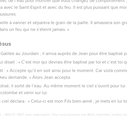
avec de l’eau pour montrer que vous changez de comportement ; 
 avec le Saint-Esprit et avec du feu. Il est plus puissant que mo
aussures.
 pelle à vanner et séparera le grain de la paille. Il amassera son gr
 dans un feu qui ne s’éteint jamais. »
ésus
 Galilée au Jourdain ; il arriva auprès de Jean pour être baptisé pa
i disait : « C’est moi qui devrais être baptisé par toi et c’est toi q
it : « Accepte qu’il en soit ainsi pour le moment. Car voilà co
Dieu demande. » Alors Jean accepta.
isé, il sortit de l’eau. Au même moment le ciel s’ouvrit pour lui : 
lombe et venir sur lui.
ciel déclara : « Celui-ci est mon Fils bien-aimé ; je mets en lui t
e – Bibli’O, 1997, avec autorisation. Pour vous procurer une Bible imprimée, rendez-vo