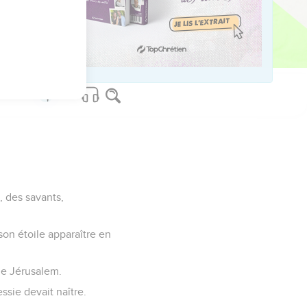
que Joseph appela Jésus.
us sur www.editionsbiblio.fr
, des savants,
 son étoile apparaître en
 de Jérusalem.
ssie devait naître.