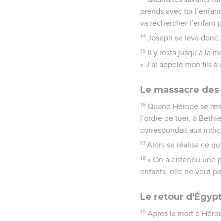
prends avec toi l’enfant
va rechercher l’enfant p
14
Joseph se leva donc, p
15
Il y resta jusqu’à la 
« J’ai appelé mon fils à 
Le massacre des
16
Quand Hérode se rendi
l’ordre de tuer, à Beth
correspondait aux indic
17
Alors se réalisa ce q
18
« On a entendu une p
enfants, elle ne veut pa
Le retour d'Égyp
19
Après la mort d’Héro