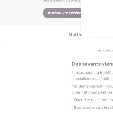
25
Mais il n’eut pas de 
© Société biblique français
Matthieu
2
Les vidéos 
Des savants vien
1
Jésus naquit à Bethlée
spécialistes des étoiles
2
et demandèrent : « Où 
Orient et nous sommes 
3
Quand le roi Hérode ap
4
Il convoqua tous les c