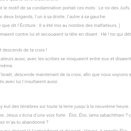
nt le motif de sa condamnation portait ces mots : Le roi des Juifs.
lui deux brigands, l’un à sa droite, l’autre à sa gauche.
 que dit l’Écriture : Il a été mis au nombre des malfaiteurs. ]
aient contre lui et secouaient la tête en disant : Hé ! toi qui dét
 descends de ta croix !
cateurs aussi, avec les scribes se moquaient entre eux et disaient 
i-même.
 d’Israël, descende maintenant de la croix, afin que nous voyions 
s avec lui l’insultaient aussi.
l y eut des ténèbres sur toute la terre jusqu’à la neuvième heure.
, Jésus s’écria d’une voix forte : Éloï, Éloï, lama sabachthani ? 
uoi m’as-tu abandonné ?
qui étaient là l’entendirent et disaient : Voyez, il appelle Élie.