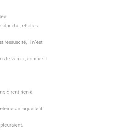
lée.
 blanche, et elles
t ressuscité, il n’est
ous le verrez, comme il
ne dirent rien à
leine de laquelle il
 pleuraient.