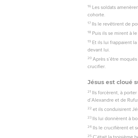
16
Les soldats amenèrent 
cohorte.
17
Ils le revêtirent de 
18
Puis ils se mirent à le 
19
Et ils lui frappaient 
devant lui.
20
Après s’être moqués d
crucifier.
Jésus est cloué su
21
Ils forcèrent, à port
d’Alexandre et de Rufus
22
et ils conduisirent J
23
Ils lui donnèrent à bo
24
Ils le crucifièrent e
25
C’était la troisième h