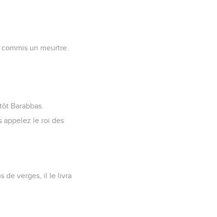
, commis un meurtre.
utôt Barabbas.
s appelez le roi des
s de verges, il le livra