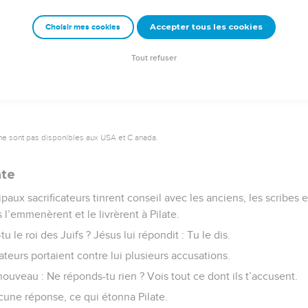
is, tu me renieras trois fois. Alors il se mit à pleurer.
Accepter tous les cookies
Choisir mes cookies
e – Bibli’O, 1978, avec autorisation. Pour vous procurer une Bible imprimée, rendez-vo
Tout refuser
ne sont pas disponibles aux USA et C anada.
ate
ipaux sacrificateurs tinrent conseil avec les anciens, les scribes e
s l’emmenèrent et le livrèrent à Pilate.
-tu le roi des Juifs ? Jésus lui répondit : Tu le dis.
ateurs portaient contre lui plusieurs accusations.
 nouveau : Ne réponds-tu rien ? Vois tout ce dont ils t’accusent.
ucune réponse, ce qui étonna Pilate.