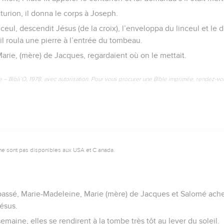
urion, il donna le corps à Joseph.
nceul, descendit Jésus (de la croix), l’enveloppa du linceul et l
s il roula une pierre à l’entrée du tombeau.
arie, (mère) de Jacques, regardaient où on le mettait.
e – Bibli’O, 1978, avec autorisation. Pour vous procurer une Bible imprimée, rendez-vo
ne sont pas disponibles aux USA et C anada.
 passé, Marie-Madeleine, Marie (mère) de Jacques et Salomé ach
ésus.
emaine, elles se rendirent à la tombe très tôt au lever du soleil.