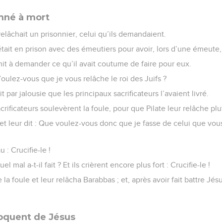
mné à mort
 relâchait un prisonnier, celui qu’ils demandaient.
it en prison avec des émeutiers pour avoir, lors d’une émeute
mit à demander ce qu’il avait coutume de faire pour eux.
 Voulez-vous que je vous relâche le roi des Juifs ?
it par jalousie que les principaux sacrificateurs l’avaient livré.
crificateurs soulevèrent la foule, pour que Pilate leur relâche pl
e et leur dit : Que voulez-vous donc que je fasse de celui que vou
 : Crucifie-le !
uel mal a-t-il fait ? Et ils crièrent encore plus fort : Crucifie-le !
e la foule et leur relâcha Barabbas ; et, après avoir fait battre Jésu
oquent de Jésus