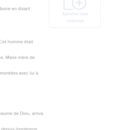
boire en disant :
Ajouter une
Ajouter une
Ajouter une
Ajouter une
colonne
colonne
colonne
colonne
 : Cet homme était
ine, Marie mère de
nt montées avec lui à
yaume de Dieu, arriva.
rt depuis longtemps.