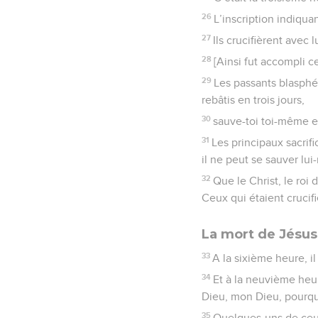
26
L’inscription indiqua
27
Ils crucifièrent avec 
28
[Ainsi fut accompli ce
29
Les passants blasphém
rebâtis en trois jours,
30
sauve-toi toi-même et
31
Les principaux sacrifi
il ne peut se sauver lu
32
Que le Christ, le roi
Ceux qui étaient crucifié
La mort de Jésus
33
A la sixième heure, i
34
Et à la neuvième heure
Dieu, mon Dieu, pourq
35
Quelques-uns de ceux 