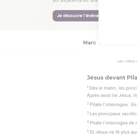
que le coq chante deux fo
© Société biblique français
Marc
15
Les vidéos 
Jésus devant Pil
1
Dès le matin, les princ
Après avoir lié Jésus, il
2
Pilate l’interrogea : Es
3
Les principaux sacrific
4
Pilate l’interrogea de
5
Et Jésus ne fit plus a