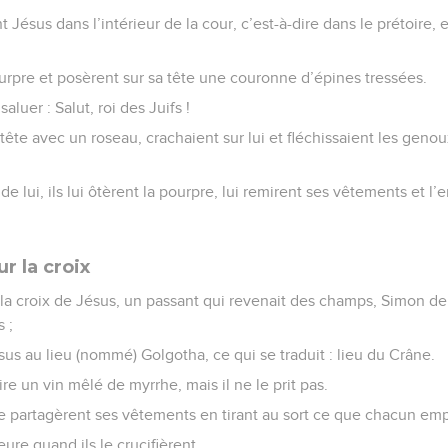
Jésus dans l’intérieur de la cour, c’est-à-dire dans le prétoire, 
pourpre et posèrent sur sa tête une couronne d’épines tressées.
saluer : Salut, roi des Juifs !
la tête avec un roseau, crachaient sur lui et fléchissaient les gen
e lui, ils lui ôtèrent la pourpre, lui remirent ses vêtements et 
r la croix
er la croix de Jésus, un passant qui revenait des champs, Simon d
 ;
ésus au lieu (nommé) Golgotha, ce qui se traduit : lieu du Crâne.
ire un vin mêlé de myrrhe, mais il ne le prit pas.
t se partagèrent ses vêtements en tirant au sort ce que chacun emp
eure quand ils le crucifièrent.