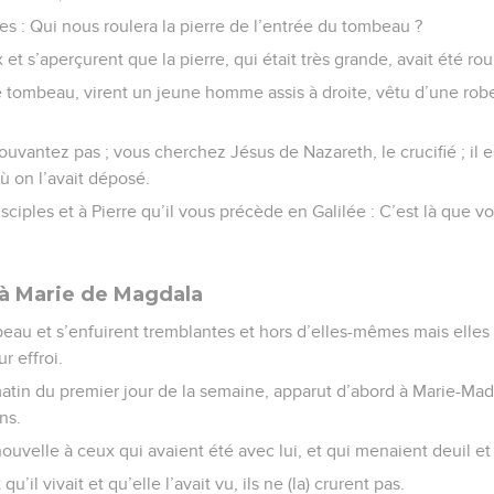
les : Qui nous roulera la pierre de l’entrée du tombeau ?
 et s’aperçurent que la pierre, qui était très grande, avait été rou
e tombeau, virent un jeune homme assis à droite, vêtu d’une robe
pouvantez pas ; vous cherchez Jésus de Nazareth, le crucifié ; il es
 où on l’avait déposé.
isciples et à Pierre qu’il vous précède en Galilée : C’est là que v
à Marie de Magdala
beau et s’enfuirent tremblantes et hors d’elles-mêmes mais elles 
r effroi.
matin du premier jour de la semaine, apparut d’abord à Marie-Made
ns.
 nouvelle à ceux qui avaient été avec lui, et qui menaient deuil et
u’il vivait et qu’elle l’avait vu, ils ne (la) crurent pas.