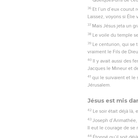
36
Et l’un d’eux courut 
Laissez, voyons si Élie
37
Mais Jésus jeta un gra
38
Le voile du temple s
39
Le centurion, qui se t
vraiment le Fils de Dieu
40
Il y avait aussi des 
Jacques le Mineur et d
41
qui le suivaient et le
Jérusalem.
Jésus est mis d
42
Le soir était déjà là,
43
Joseph d’Arimathée, 
Il eut le courage de se
44
Étonné qu’il soit déj