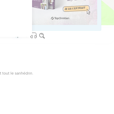
us sur www.editionsbiblio.fr
t tout le sanhédrin.