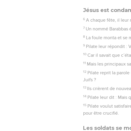
Jésus est conda
6
A chaque fête, il leur
7
Un nommé Barabbas éta
8
La foule monta et se 
9
Pilate leur répondit :
10
Car il savait que c’éta
11
Mais les principaux sa
12
Pilate reprit la parol
Juifs ?
13
Ils crièrent de nouveau
14
Pilate leur dit : Mais q
15
Pilate voulut satisfair
pour être crucifié.
Les soldats se m