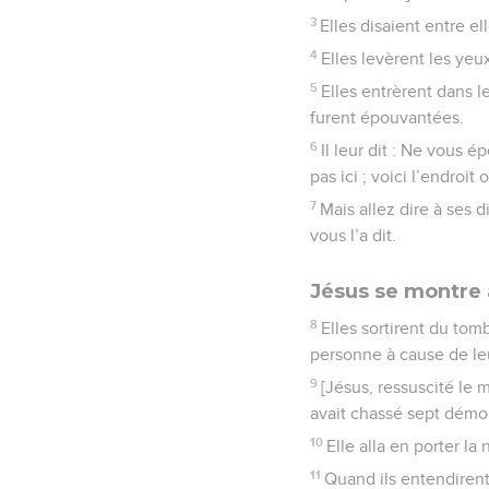
3
Elles disaient entre el
4
Elles levèrent les yeux
5
Elles entrèrent dans l
furent épouvantées.
6
Il leur dit : Ne vous é
pas ici ; voici l’endroit
7
Mais allez dire à ses d
vous l’a dit.
Jésus se montre 
8
Elles sortirent du tom
personne à cause de leu
9
[Jésus, ressuscité le 
avait chassé sept démo
10
Elle alla en porter la
11
Quand ils entendirent q