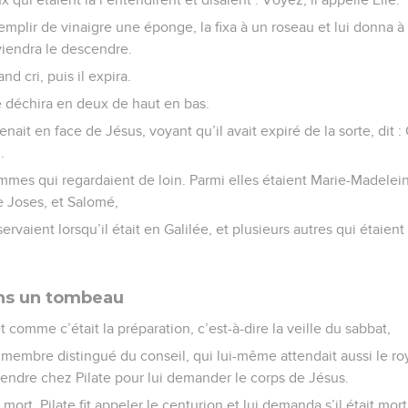
remplir de vinaigre une éponge, la fixa à un roseau et lui donna à 
 viendra le descendre.
nd cri, puis il expira.
e déchira en deux de haut en bas.
enait en face de Jésus, voyant qu’il avait expiré de la sorte, dit
.
femmes qui regardaient de loin. Parmi elles étaient Marie-Madele
e Joses, et Salomé,
 servaient lorsqu’il était en Galilée, et plusieurs autres qui étaie
ans un tombeau
 et comme c’était la préparation, c’est-à-dire la veille du sabbat,
membre distingué du conseil, qui lui-même attendait aussi le ro
 rendre chez Pilate pour lui demander le corps de Jésus.
à mort, Pilate fit appeler le centurion et lui demanda s’il était mo