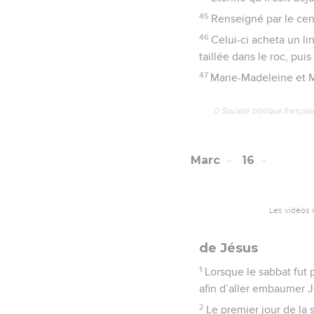
45
Renseigné par le cent
46
Celui-ci acheta un li
taillée dans le roc, pui
47
Marie-Madeleine et M
© Société biblique français
Marc
16
Les vidéos 
de Jésus
1
Lorsque le sabbat fut
afin d’aller embaumer J
2
Le premier jour de la s