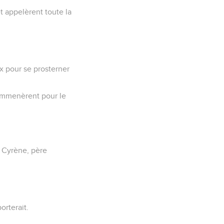
et appelèrent toute la
oux pour se prosterner
l’emmenèrent pour le
e Cyrène, père
orterait.