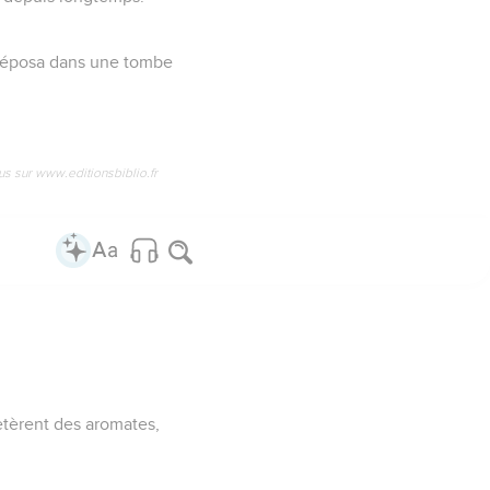
e déposa dans une tombe
us sur www.editionsbiblio.fr
etèrent des aromates,