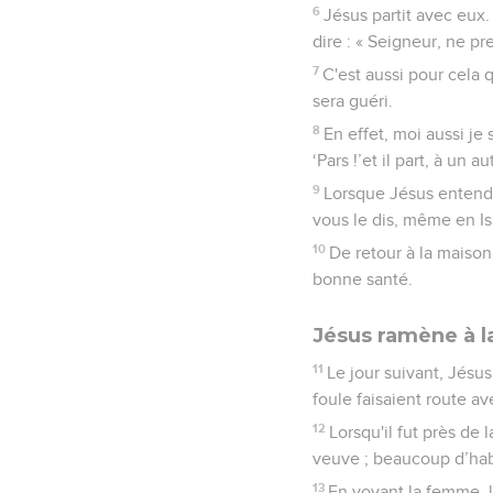
6
Jésus partit avec eux. 
dire : « Seigneur, ne pr
7
C'est aussi pour cela 
sera guéri.
8
En effet, moi aussi je
‘Pars !’et il part, à un au
9
Lorsque Jésus entendit c
vous le dis, même en Isr
10
De retour à la maison
bonne santé.
Jésus ramène à la
11
Le jour suivant, Jésu
foule faisaient route ave
12
Lorsqu'il fut près de l
veuve ; beaucoup d’habi
13
En voyant la femme, le