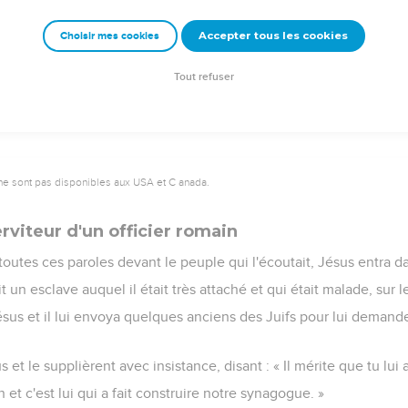
 était fondée sur le rocher.
d et ne met pas en pratique est semblable à un homme qui a cons
Accepter tous les cookies
Choisir mes cookies
e torrent s'est jeté contre elle et aussitôt elle s'est écroulée ; l
Tout refuser
ne sont pas disponibles aux USA et C anada.
erviteur d'un officier romain
toutes ces paroles devant le peuple qui l'écoutait, Jésus entra
t un esclave auquel il était très attaché et qui était malade, sur l
Jésus et il lui envoya quelques anciens des Juifs pour lui demand
us et le supplièrent avec insistance, disant : « Il mérite que tu lui
n et c'est lui qui a fait construire notre synagogue. »