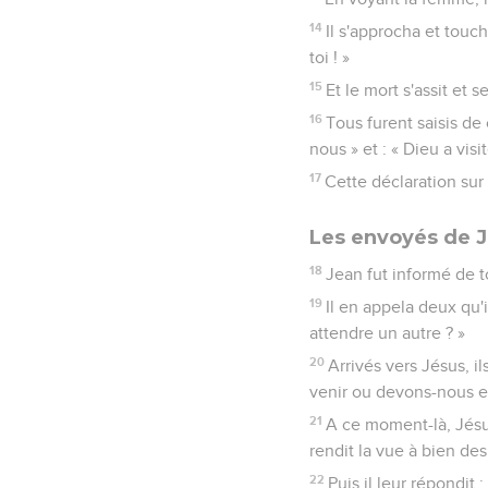
14
Il s'approcha et touch
toi ! »
15
Et le mort s'assit et s
16
Tous furent saisis de 
nous » et : « Dieu a vis
17
Cette déclaration sur
Les envoyés de J
18
Jean fut informé de to
19
Il en appela deux qu'
attendre un autre ? »
20
Arrivés vers Jésus, i
venir ou devons-nous en
21
A ce moment-là, Jésus
rendit la vue à bien de
22
Puis il leur répondit