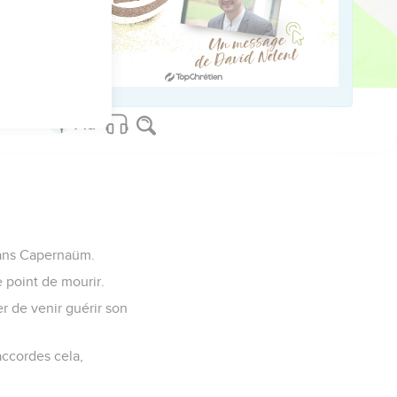
truit une maison sur la
a ruine de cette maison a
 dans Capernaüm.
e point de mourir.
er de venir guérir son
 accordes cela,