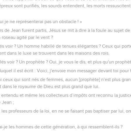
épreux sont purifiés, les sourds entendent, les morts ressuscitent
i je ne représenterai pas un obstacle ! »
 de Jean furent partis, Jésus se mit à dire à la foule au sujet de
n roseau agité par le vent ?
lés voir ? Un homme habillé de tenues élégantes ? Ceux qui port
nt dans le luxe se trouvent dans les maisons des rois.
és voir ? Un prophète ? Oui, je vous le dis, et plus qu'un prophè
duquel il est écrit : Voici, j'envoie mon messager devant toi pour
mi ceux qui sont nés de femmes, aucun [prophète] n'est plus gran
t dans le royaume de Dieu est plus grand que lui.
a entendu et même les collecteurs d’impôts ont reconnu la justic
 Jean ;
 les professeurs de la loi, en ne se faisant pas baptiser par lui, o
-je les hommes de cette génération, à qui ressemblent-ils ?