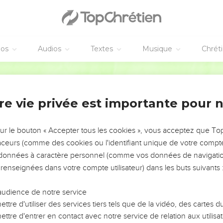
ns le tien ? Hypocrite, enlève d'abord la poutre de ton œil, et alor
dans l'œil de ton frère.
its
éos
Audios
Textes
Musique
Chrét
te pas de mauvais fruits ni un mauvais arbre de bons fruits.
Segond 21
e se reconnaît à son fruit. On ne cueille pas des figues sur des r
s sur des ronces.
re vie privée est importante pour 
bonnes choses du bon trésor de son cœur, et celui qui est mauv
or de son cœur]. En effet, sa bouche exprime ce dont son cœur e
sur le bouton « Accepter tous les cookies », vous acceptez que T
s
traceurs (comme des cookies ou l'identifiant unique de votre compte 
s données à caractère personnel (comme vos données de navigatio
vous ‘Seigneur, Seigneur !’et ne faites-vous pas ce que je dis ?
 renseignées dans votre compte utilisateur) dans les buts suivants 
 à qui ressemble tout homme qui vient à moi, entend mes paroles
audience de notre service
mme qui, pour construire une maison, a creusé, creusé profondé
ttre d'utiliser des services tiers tels que de la vidéo, des cartes
r. Une inondation est venue, le torrent s'est jeté contre cette ma
ttre d'entrer en contact avec notre service de relation aux utilisat