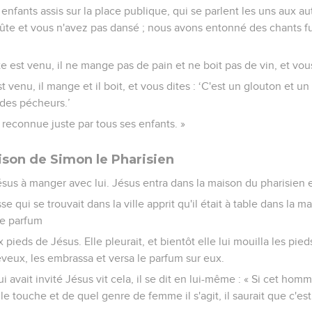
enfants assis sur la place publique, qui se parlent les uns aux au
lûte et vous n'avez pas dansé ; nous avons entonné des chants f
e est venu, il ne mange pas de pain et ne boit pas de vin, et vous
t venu, il mange et il boit, et vous dites : ‘C'est un glouton et u
 des pécheurs.’
 reconnue juste par tous ses enfants. »
ison de Simon le Pharisien
ésus à manger avec lui. Jésus entra dans la maison du pharisien et
ui se trouvait dans la ville apprit qu'il était à table dans la ma
de parfum
ux pieds de Jésus. Elle pleurait, et bientôt elle lui mouilla les pie
veux, les embrassa et versa le parfum sur eux.
 avait invité Jésus vit cela, il se dit en lui-même : « Si cet homm
i le touche et de quel genre de femme il s'agit, il saurait que c'e