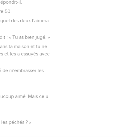
répondit-il.
re 50.
equel des deux l'aimera
it : « Tu as bien jugé. »
dans ta maison et tu ne
es et les a essuyés avec
sé de m'embrasser les
aucoup aimé. Mais celui
les péchés ? »