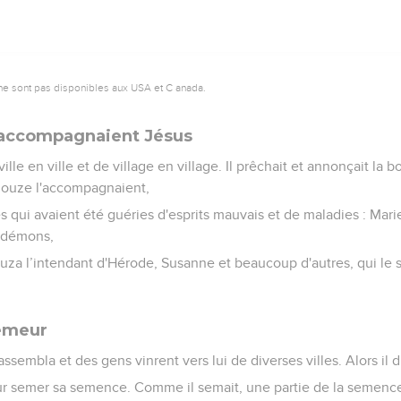
ne sont pas disponibles aux USA et C anada.
accompagnaient Jésus
ville en ville et de village en village. Il prêchait et annonçait la
douze l'accompagnaient,
qui avaient été guéries d'esprits mauvais et de maladies : Mari
t démons,
a l’intendant d'Hérode, Susanne et beaucoup d'autres, qui le se
semeur
ssembla et des gens vinrent vers lui de diverses villes. Alors il d
ur semer sa semence. Comme il semait, une partie de la semenc