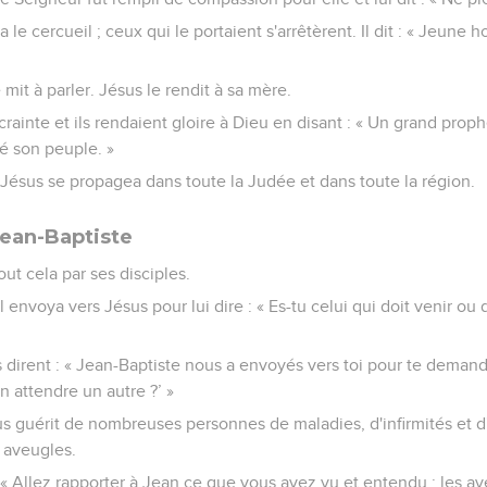
a le cercueil ; ceux qui le portaient s'arrêtèrent. Il dit : « Jeune h
e mit à parler. Jésus le rendit à sa mère.
crainte et ils rendaient gloire à Dieu en disant : « Un grand prop
ité son peuple. »
 Jésus se propagea dans toute la Judée et dans toute la région.
ean-Baptiste
ut cela par ses disciples.
il envoya vers Jésus pour lui dire : « Es-tu celui qui doit venir o
ls dirent : « Jean-Baptiste nous a envoyés vers toi pour te demande
 attendre un autre ?’ »
 guérit de nombreuses personnes de maladies, d'infirmités et d'e
s aveugles.
 : « Allez rapporter à Jean ce que vous avez vu et entendu : les av