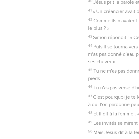
40
Jésus prit la parole et
41
« Un créancier avait d
42
Comme ils n'avaient p
le plus ? »
43
Simon répondit : « Cel
44
Puis il se tourna ver
m'as pas donné d'eau po
ses cheveux.
45
Tu ne m'as pas donné 
pieds.
46
Tu n'as pas versé d'h
47
C'est pourquoi je te
à qui l'on pardonne peu
48
Et il dit à la femme 
49
Les invités se miren
50
Mais Jésus dit à la fe