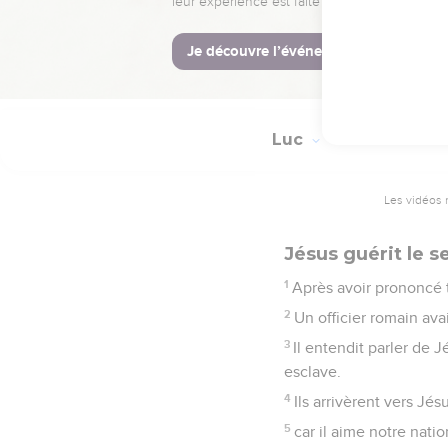
l'ébranler, parce qu'elle
49
Mais celui qui enten
terre, sans fondations. L
été grande. »
Luc
7
Les vidéos 
Jésus guérit le s
1
Après avoir prononcé 
2
Un officier romain avai
3
Il entendit parler de 
esclave.
4
Ils arrivèrent vers Jés
5
car il aime notre natio