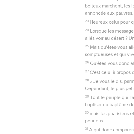
boiteux marchent, les l
annoncée aux pauvres.
23
Heureux celui pour qu
24
Lorsque les messagers
allés voir au désert ? U
25
Mais qu'êtes-vous al
somptueuses et qui vive
26
Qu'êtes-vous donc all
27
C'est celui à propos 
28
» Je vous le dis, par
Cependant, le plus peti
29
Tout le peuple qui l'
baptiser du baptême de
30
mais les pharisiens et
pour eux.
31
A qui donc comparerai