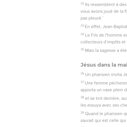
32
Ils ressemblent à des 
vous avons joué de la f
pas pleuré.’
33
En effet, Jean-Baptist
34
Le Fils de l'homme es
collecteurs d’impôts et
35
Mais la sagesse a été
Jésus dans la ma
36
Un pharisien invita J
37
Une femme pécheresse q
apporta un vase plein 
38
et se tint derrière, a
les essuya avec ses che
39
Quand le pharisien qui
saurait qui est celle qu