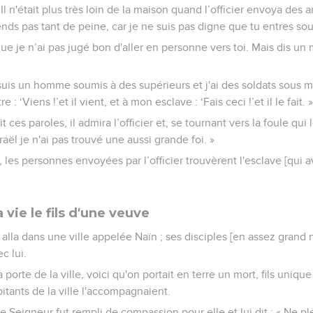
Il n'était plus très loin de la maison quand l’officier envoya des am
ends pas tant de peine, car je ne suis pas digne que tu entres sou
que je n’ai pas jugé bon d'aller en personne vers toi. Mais dis un
 suis un homme soumis à des supérieurs et j'ai des soldats sous mes
tre : ‘Viens !’et il vient, et à mon esclave : ‘Fais ceci !’et il le fait. »
es paroles, il admira l’officier et, se tournant vers la foule qui le 
aël je n'ai pas trouvé une aussi grande foi. »
, les personnes envoyées par l’officier trouvèrent l'esclave [qui 
 vie le fils d'une veuve
s alla dans une ville appelée Naïn ; ses disciples [en assez gran
c lui.
a porte de la ville, voici qu'on portait en terre un mort, fils uniqu
tants de la ville l'accompagnaient.
 Seigneur fut rempli de compassion pour elle et lui dit : « Ne ple