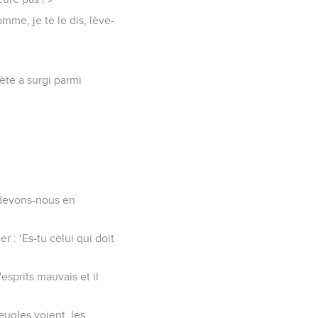
omme, je te le dis, lève-
hète a surgi parmi
u devons-nous en
r : ‘Es-tu celui qui doit
sprits mauvais et il
eugles voient, les