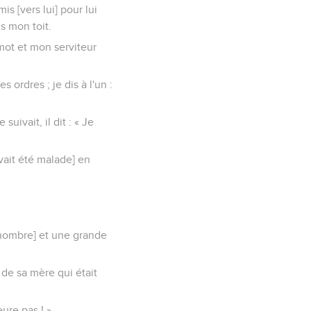
is [vers lui] pour lui
s mon toit.
 mot et mon serviteur
 ordres ; je dis à l'un :
suivait, il dit : « Je
avait été malade] en
d nombre] et une grande
e de sa mère qui était
ure pas ! »