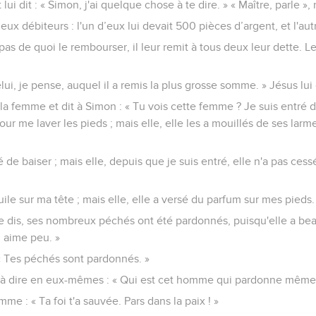
 lui dit : « Simon, j'ai quelque chose à te dire. » « Maître, parle », 
eux débiteurs : l'un d’eux lui devait 500 pièces d’argent, et l'aut
as de quoi le rembourser, il leur remit à tous deux leur dette. L
ui, je pense, auquel il a remis la plus grosse somme. » Jésus lui d
s la femme et dit à Simon : « Tu vois cette femme ? Je suis entré 
ur me laver les pieds ; mais elle, elle les a mouillés de ses larm
de baiser ; mais elle, depuis que je suis entré, elle n'a pas ces
uile sur ma tête ; mais elle, elle a versé du parfum sur mes pieds.
 le dis, ses nombreux péchés ont été pardonnés, puisqu'elle a be
 aime peu. »
: « Tes péchés sont pardonnés. »
t à dire en eux-mêmes : « Qui est cet homme qui pardonne même 
mme : « Ta foi t'a sauvée. Pars dans la paix ! »