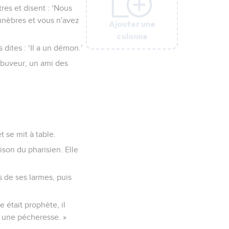
tres et disent : ‘Nous
unèbres et vous n'avez
Ajouter une
Ajouter une
Ajouter une
Ajouter une
Ajouter une
colonne
colonne
colonne
colonne
colonne
 dites : ‘Il a un démon.’
n buveur, un ami des
 se mit à table.
ison du pharisien. Elle
ds de ses larmes, puis
e était prophète, il
st une pécheresse. »