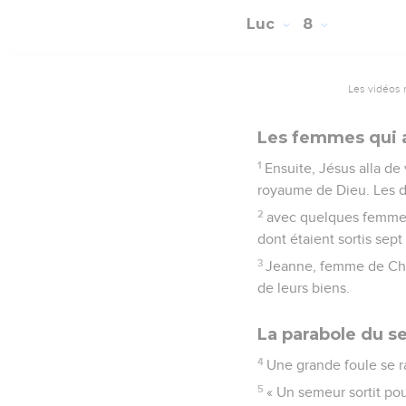
Luc
8
Les vidéos 
Les femmes qui 
1
Ensuite, Jésus alla de 
royaume de Dieu. Les 
2
avec quelques femmes 
dont étaient sortis sep
3
Jeanne, femme de Chuz
de leurs biens.
La parabole du 
4
Une grande foule se ra
5
« Un semeur sortit po