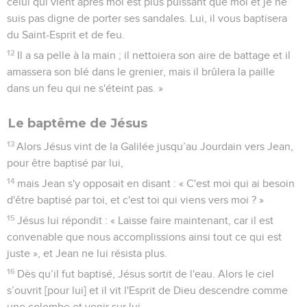
celui qui vient après moi est plus puissant que moi et je ne
suis pas digne de porter ses sandales. Lui, il vous baptisera
du Saint-Esprit et de feu.
12
Il a sa pelle à la main ; il nettoiera son aire de battage et il
amassera son blé dans le grenier, mais il brûlera la paille
dans un feu qui ne s'éteint pas. »
Le baptême de Jésus
13
Alors Jésus vint de la Galilée jusqu’au Jourdain vers Jean,
pour être baptisé par lui,
14
mais Jean s'y opposait en disant : « C'est moi qui ai besoin
d'être baptisé par toi, et c'est toi qui viens vers moi ? »
15
Jésus lui répondit : « Laisse faire maintenant, car il est
convenable que nous accomplissions ainsi tout ce qui est
juste », et Jean ne lui résista plus.
16
Dès qu’il fut baptisé, Jésus sortit de l'eau. Alors le ciel
s’ouvrit [pour lui] et il vit l'Esprit de Dieu descendre comme
une colombe et venir sur lui.