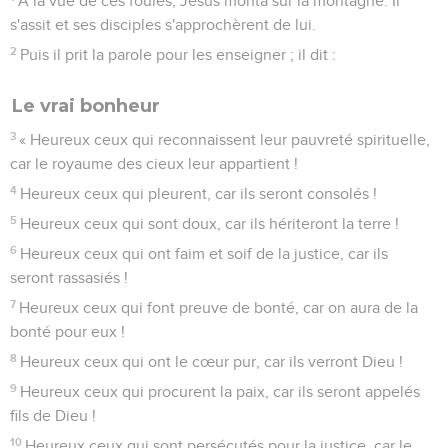
A la vue de ces foules, Jésus monta sur la montagne. Il
s'assit et ses disciples s'approchèrent de lui.
2
Puis il prit la parole pour les enseigner ; il dit :
Le vrai bonheur
3
« Heureux ceux qui reconnaissent leur pauvreté spirituelle,
car le royaume des cieux leur appartient !
4
Heureux ceux qui pleurent, car ils seront consolés !
5
Heureux ceux qui sont doux, car ils hériteront la terre !
6
Heureux ceux qui ont faim et soif de la justice, car ils
seront rassasiés !
7
Heureux ceux qui font preuve de bonté, car on aura de la
bonté pour eux !
8
Heureux ceux qui ont le cœur pur, car ils verront Dieu !
9
Heureux ceux qui procurent la paix, car ils seront appelés
fils de Dieu !
10
Heureux ceux qui sont persécutés pour la justice, car le