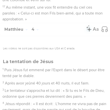
17
Au même instant, une voix fit entendre du ciel ces
paroles : « Celui-ci est mon Fils bien-aimé, qui a toute mon
approbation. »
Matthieu
4
Les vidéos ne sont pas disponibles aux USA et C anada.
La tentation de Jésus
1
Puis Jésus fut emmené par l'Esprit dans le désert pour être
tenté par le diable.
2
Après avoir jeûné 40 jours et 40 nuits, il eut faim.
3
Le tentateur s'approcha et lui dit : « Si tu es le Fils de Dieu,
ordonne que ces pierres deviennent des pains. »
4
Jésus répondit : « Il est écrit : L'homme ne vivra pas de pain
seulement, mais de toute parole qui sort de la bouche de