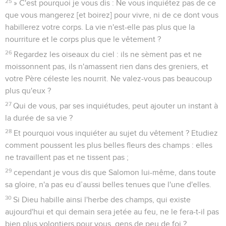
25
» C'est pourquoi je vous dis : Ne vous inquiétez pas de ce
que vous mangerez [et boirez] pour vivre, ni de ce dont vous
habillerez votre corps. La vie n'est-elle pas plus que la
nourriture et le corps plus que le vêtement ?
26
Regardez les oiseaux du ciel : ils ne sèment pas et ne
moissonnent pas, ils n'amassent rien dans des greniers, et
votre Père céleste les nourrit. Ne valez-vous pas beaucoup
plus qu'eux ?
27
Qui de vous, par ses inquiétudes, peut ajouter un instant à
la durée de sa vie ?
28
Et pourquoi vous inquiéter au sujet du vêtement ? Etudiez
comment poussent les plus belles fleurs des champs : elles
ne travaillent pas et ne tissent pas ;
29
cependant je vous dis que Salomon lui-même, dans toute
sa gloire, n'a pas eu d’aussi belles tenues que l'une d'elles.
30
Si Dieu habille ainsi l'herbe des champs, qui existe
aujourd'hui et qui demain sera jetée au feu, ne le fera-t-il pas
bien plus volontiers pour vous, gens de peu de foi ?