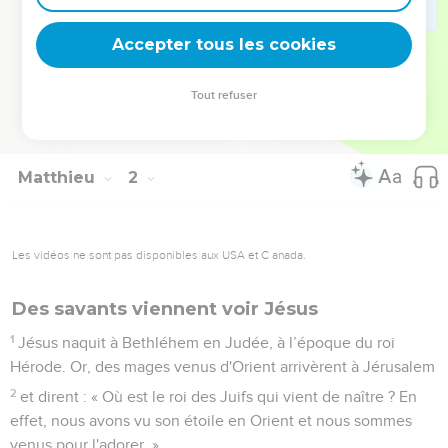
l’appellera Emmanuel, ce qui signifie « Dieu avec nous ».
24
A son réveil, Joseph fit ce que l'ange du Seigneur lui avait
Accepter tous les cookies
ordonné et il prit sa femme chez lui,
25
mais il n'eut pas de relations conjugales avec elle jusqu'à
Tout refuser
ce qu'elle ait mis au monde un fils [premier-né] auquel il
donna le nom de Jésus.
Matthieu
2
Les vidéos ne sont pas disponibles aux USA et C anada.
Des savants viennent voir Jésus
1
Jésus naquit à Bethléhem en Judée, à l’époque du roi
Hérode. Or, des mages venus d'Orient arrivèrent à Jérusalem
2
et dirent : « Où est le roi des Juifs qui vient de naître ? En
effet, nous avons vu son étoile en Orient et nous sommes
venus pour l'adorer. »