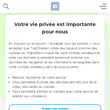
La naissance de Jésus-Christ
18
Voici de quelle manière arriva la naissance de Jésus-
Christ. Marie, sa mère, était fiancée à Joseph ; or, avant qu'ils
Segond 21
aient habité ensemble, elle se trouva enceinte par l'action du
Votre vie privée est importante
Matthieu
1
Saint-Esprit.
pour nous
19
Joseph, son fiancé, qui était un homme juste et qui ne
voulait pas l’exposer au déshonneur, se proposa de rompre
En cliquant sur le bouton « Accepter tous les cookies », vous
secrètement avec elle.
acceptez que TopChrétien utilise des traceurs (comme des
20
cookies ou l'identifiant unique de votre compte utilisateur) et
Comme il y pensait, un ange du Seigneur lui apparut dans
traite vos données à caractère personnel (comme vos
un rêve et dit : « Joseph, descendant de David, n’aie pas
données de navigation et les informations renseignées dans
peur de prendre Marie pour femme, car l'enfant qu’elle porte
votre compte utilisateur) dans les buts suivants :
vient du Saint-Esprit.
Mesurer l'audience de notre service
21
Elle mettra au monde un fils et tu lui donneras le nom de
Vous permettre d'utiliser des services tiers tels que de la
Jésus car c'est lui qui sauvera son peuple de ses péchés. »
vidéo, des cartes du monde…
22
Vous permettre d'entrer en contact avec notre service de
Tout cela arriva afin que s'accomplisse ce que le Seigneur
relation aux utilisateurs.
avait annoncé par le prophète :
23
La vierge sera enceinte, elle mettra au monde un fils et on
Choisir mes cookies