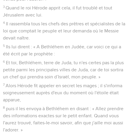
3
Quand le roi Hérode apprit cela, il fut troublé et tout
Jérusalem avec lui.
4
Il rassembla tous les chefs des prêtres et spécialistes de la
loi que comptait le peuple et leur demanda où le Messie
devait naître.
5
Ils lui dirent : « A Bethléhem en Judée, car voici ce qui a
été écrit par le prophète :
6
Et toi, Bethléhem, terre de Juda, tu n'es certes pas la plus
petite parmi les principales villes de Juda, car de toi sortira
un chef qui prendra soin d’Israël, mon peuple. »
7
Alors Hérode fit appeler en secret les mages ; il s'informa
soigneusement auprès d'eux du moment où l'étoile était
apparue,
8
puis il les envoya à Bethléhem en disant : « Allez prendre
des informations exactes sur le petit enfant. Quand vous
l'aurez trouvé, faites-le-moi savoir, afin que j'aille moi aussi
l'adorer. »