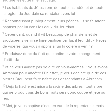
sauterelles et de miel sauvage.
5
Les habitants de Jérusalem, de toute la Judée et de toute
la région du Jourdain se rendaient vers lui.
6
Reconnaissant publiquement leurs péchés, ils se faisaient
baptiser par lui dans les eaux du Jourdain.
7
Cependant, quand il vit beaucoup de pharisiens et de
sadducéens venir se faire baptiser par lui, il leur dit : « Races
de vipères, qui vous a appris à fuir la colère à venir ?
8
Produisez donc du fruit qui confirme votre changement
d’attitude
9
et ne vous avisez pas de dire en vous-mêmes : ‘Nous avons
Abraham pour ancêtre !’En effet, je vous déclare que de ces
pierres Dieu peut faire naître des descendants à Abraham.
10
Déjà la hache est mise à la racine des arbres ; tout arbre
qui ne produit pas de bons fruits sera donc coupé et jeté au
feu.
11
Moi, je vous baptise d'eau en vue de la repentance, mais