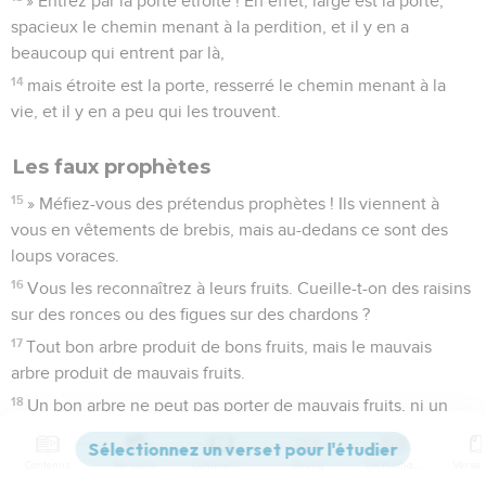
» Entrez par la porte étroite ! En effet, large est la porte,
spacieux le chemin menant à la perdition, et il y en a
beaucoup qui entrent par là,
14
mais étroite est la porte, resserré le chemin menant à la
vie, et il y en a peu qui les trouvent.
Les faux prophètes
15
» Méfiez-vous des prétendus prophètes ! Ils viennent à
vous en vêtements de brebis, mais au-dedans ce sont des
loups voraces.
16
Vous les reconnaîtrez à leurs fruits. Cueille-t-on des raisins
sur des ronces ou des figues sur des chardons ?
17
Tout bon arbre produit de bons fruits, mais le mauvais
arbre produit de mauvais fruits.
18
Un bon arbre ne peut pas porter de mauvais fruits, ni un
mauvais arbre porter de bons fruits.
19
Tout arbre qui ne produit pas de bons fruits est coupé et
Contenus
Versions
Commentaires
Strong
Dictionnaire