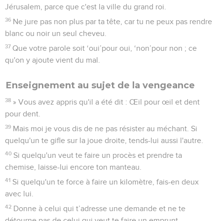
Jérusalem, parce que c'est la ville du grand roi.
36
Ne jure pas non plus par ta tête, car tu ne peux pas rendre
blanc ou noir un seul cheveu.
37
Que votre parole soit ‘oui’pour oui, ‘non’pour non ; ce
qu'on y ajoute vient du mal.
Enseignement au sujet de la vengeance
38
» Vous avez appris qu'il a été dit : Œil pour œil et dent
pour dent.
39
Mais moi je vous dis de ne pas résister au méchant. Si
quelqu'un te gifle sur la joue droite, tends-lui aussi l'autre.
40
Si quelqu'un veut te faire un procès et prendre ta
chemise, laisse-lui encore ton manteau.
41
Si quelqu'un te force à faire un kilomètre, fais-en deux
avec lui.
42
Donne à celui qui t’adresse une demande et ne te
détourne pas de celui qui veut te faire un emprunt.