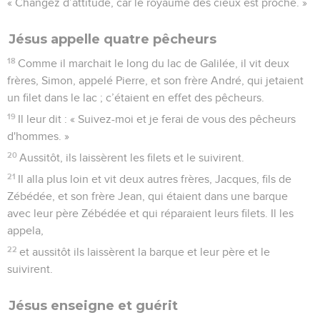
« Changez d’attitude, car le royaume des cieux est proche. »
Jésus appelle quatre pêcheurs
18
Comme il marchait le long du lac de Galilée, il vit deux
frères, Simon, appelé Pierre, et son frère André, qui jetaient
un filet dans le lac ; c’étaient en effet des pêcheurs.
19
Il leur dit : « Suivez-moi et je ferai de vous des pêcheurs
d'hommes. »
20
Aussitôt, ils laissèrent les filets et le suivirent.
21
Il alla plus loin et vit deux autres frères, Jacques, fils de
Zébédée, et son frère Jean, qui étaient dans une barque
avec leur père Zébédée et qui réparaient leurs filets. Il les
appela,
22
et aussitôt ils laissèrent la barque et leur père et le
suivirent.
Jésus enseigne et guérit