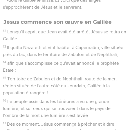
Alors le diable le laissa. Et voici que des anges
s'approchèrent de Jésus et le servirent.
Jésus commence son œuvre en Galilée
12
Lorsqu'il apprit que Jean avait été arrêté, Jésus se retira en
Galilée.
13
Il quitta Nazareth et vint habiter à Capernaüm, ville située
près du lac, dans le territoire de Zabulon et de Nephthali,
14
afin que s'accomplisse ce qu'avait annoncé le prophète
Esaïe :
15
Territoire de Zabulon et de Nephthali, route de la mer,
région située de l'autre côté du Jourdain, Galilée à la
population étrangère !
16
Le peuple assis dans les ténèbres a vu une grande
lumière, et sur ceux qui se trouvaient dans le pays de
l’ombre de la mort une lumière s'est levée.
17
Dès ce moment, Jésus commença à prêcher et à dire :