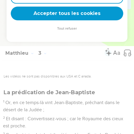
22
Mais quand il eut appris qu'Archélaüs régnait en Judée, à
la place d'Hérode son père, il craignit d'y aller ; et étant
Accepter tous les cookies
divinement averti dans un songe, il se retira en Galilée.
23
Et y étant arrivé, il habita dans la ville appelée Nazareth ;
Tout refuser
afin que fût accompli ce qui avait été dit par les Prophètes : il
sera appelé Nazarien.
Matthieu
3
Les vidéos ne sont pas disponibles aux USA et C anada.
La prédication de Jean-Baptiste
1
Or, en ce temps-là vint Jean-Baptiste, prêchant dans le
désert de la Judée ;
2
Et disant : Convertissez-vous ; car le Royaume des cieux
est proche.
3