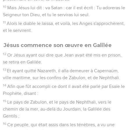
10
Mais Jésus lui dit : va Satan : car il est écrit : Tu adoreras le
Seigneur ton Dieu, et tu le serviras lui seul.
11
Alors le diable le laissa, et voilà, les Anges s'approchèrent,
et le servirent.
Jésus commence son œuvre en Galilée
12
Or Jésus ayant ouï dire que Jean avait été mis en prison,
se retira en Galilée.
13
Et ayant quitté Nazareth, il alla demeurer à Capernaüm,
ville maritime, sur les confins de Zabulon, et de Nephthali.
14
Afin que fût accompli ce dont il avait été parlé par Esaïe le
Prophète, disant :
15
Le pays de Zabulon, et le pays de Nephthali, vers le
chemin de la mer, au-delà du Jourdain, la Galilée des
Gentils ;
16
Ce peuple, qui était assis dans les ténèbres, a vu une