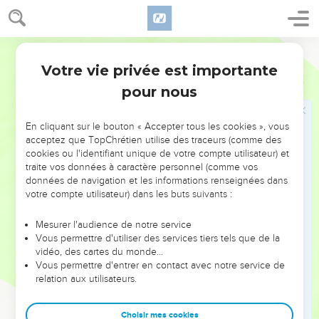
étaient à Bethléhem, et dans tout son territoire ; depuis l'âge
de deux ans, et au-dessous, selon le temps dont il s'était
exactement informé des Sages.
Martin
17
Alors fut accompli ce dont avait parlé Jérémie le Prophète,
Votre vie privée est importante
Matthieu
2
en disant :
pour nous
18
On a ouï à Rama un cri, une lamentation, des plaintes, et
un grand gémissement : Rachel pleurant ses enfants, et
En cliquant sur le bouton « Accepter tous les cookies », vous
n'ayant point voulu être consolée de ce qu'ils ne sont plus.
acceptez que TopChrétien utilise des traceurs (comme des
cookies ou l'identifiant unique de votre compte utilisateur) et
Le retour d'Égypte
traite vos données à caractère personnel (comme vos
données de navigation et les informations renseignées dans
19
Mais après qu'Hérode fut mort, voici, l'Ange du Seigneur
votre compte utilisateur) dans les buts suivants :
apparut dans un songe à Joseph, en Egypte,
Mesurer l'audience de notre service
20
Et [lui] dit : lève-toi, et prends le petit enfant, et sa mère,
Vous permettre d'utiliser des services tiers tels que de la
et t'en va au pays d'Israël ; car ceux qui cherchaient à ôter la
vidéo, des cartes du monde…
Vous permettre d'entrer en contact avec notre service de
vie au petit enfant sont morts.
relation aux utilisateurs.
21
Joseph donc s'étant réveillé, prit le petit enfant et sa mère,
et s'en vint au pays d'Israël.
Choisir mes cookies