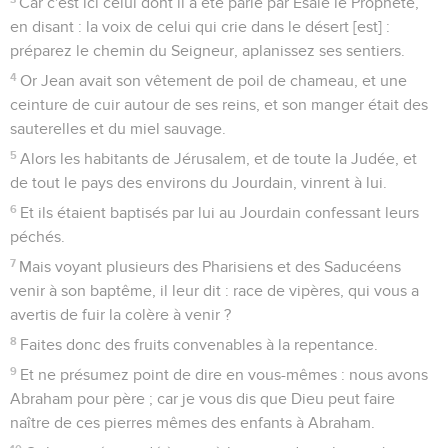
Car c'est ici celui dont il a été parlé par Esaïe le Prophète,
en disant : la voix de celui qui crie dans le désert [est] :
préparez le chemin du Seigneur, aplanissez ses sentiers.
4
Or Jean avait son vêtement de poil de chameau, et une
ceinture de cuir autour de ses reins, et son manger était des
sauterelles et du miel sauvage.
5
Alors les habitants de Jérusalem, et de toute la Judée, et
de tout le pays des environs du Jourdain, vinrent à lui.
6
Et ils étaient baptisés par lui au Jourdain confessant leurs
péchés.
7
Mais voyant plusieurs des Pharisiens et des Saducéens
venir à son baptême, il leur dit : race de vipères, qui vous a
avertis de fuir la colère à venir ?
8
Faites donc des fruits convenables à la repentance.
9
Et ne présumez point de dire en vous-mêmes : nous avons
Abraham pour père ; car je vous dis que Dieu peut faire
naître de ces pierres mêmes des enfants à Abraham.