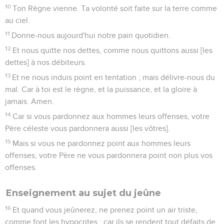
10
Ton Règne vienne. Ta volonté soit faite sur la terre comme
au ciel.
11
Donne-nous aujourd'hui notre pain quotidien.
12
Et nous quitte nos dettes, comme nous quittons aussi [les
dettes] à nos débiteurs.
13
Et ne nous induis point en tentation ; mais délivre-nous du
mal. Car à toi est le règne, et la puissance, et la gloire à
jamais. Amen.
14
Car si vous pardonnez aux hommes leurs offenses, votre
Père céleste vous pardonnera aussi [les vôtres].
15
Mais si vous ne pardonnez point aux hommes leurs
offenses, votre Père ne vous pardonnera point non plus vos
offenses.
Enseignement au sujet du jeûne
16
Et quand vous jeûnerez, ne prenez point un air triste,
comme font les hypocrites ; car ils se rendent tout défaits de