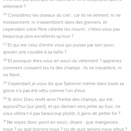
vêtement ?
26
Considérez les oiseaux du ciel ; car ils ne sèment, ni ne
moissonnent, ni n'assemblent dans des greniers, et
cependant votre Père céleste les nourrit ; n'êtes-vous pas
beaucoup plus excellents qu'eux ?
27
Et qui est celui d'entre vous qui puisse par son souci
ajouter une coudée à sa taille ?
28
Et pourquoi êtes-vous en souci du vêtement ? apprenez
comment croissent les lis des champs ; ils ne travaillent, ni
ne filent ;
29
Cependant je vous dis que Salomon même dans toute sa
gloire n'a pas été vêtu comme l'un d'eux.
30
Si donc Dieu revêt ainsi l'herbe des champs, qui est
aujourd'hui [sur pied], et qui demain sera jetée au four, ne
vous vêtira-t-il pas beaucoup plutôt, ô gens de petite foi ?
31
Ne soyez donc point en souci, disant : que mangerons-
nous ? ou que boirons-nous ? ou de quoi serons-nous vêtus ?