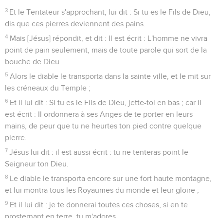
3
Et le Tentateur s'approchant, lui dit : Si tu es le Fils de Dieu,
dis que ces pierres deviennent des pains.
4
Mais [Jésus] répondit, et dit : Il est écrit : L'homme ne vivra
point de pain seulement, mais de toute parole qui sort de la
bouche de Dieu.
5
Alors le diable le transporta dans la sainte ville, et le mit sur
les créneaux du Temple ;
6
Et il lui dit : Si tu es le Fils de Dieu, jette-toi en bas ; car il
est écrit : Il ordonnera à ses Anges de te porter en leurs
mains, de peur que tu ne heurtes ton pied contre quelque
pierre.
7
Jésus lui dit : il est aussi écrit : tu ne tenteras point le
Seigneur ton Dieu.
8
Le diable le transporta encore sur une fort haute montagne,
et lui montra tous les Royaumes du monde et leur gloire ;
9
Et il lui dit : je te donnerai toutes ces choses, si en te
prosternant en terre, tu m'adores.