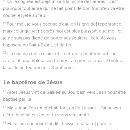
10
Or la cognée est déjà mise à la racine des arbres ; c'est
pourquoi tout arbre qui ne fait point de bon fruit s'en va être
coupé, et jeté au feu.
11
Pour moi, je vous baptise d'eau en [signe de] repentance ;
mais celui qui vient après moi est plus puissant que moi, et
je ne suis pas digne de porter ses souliers ; celui-là vous
baptisera du Saint-Esprit, et de feu.
12
Il a son van en sa main, et il nettoiera entièrement son
aire, et il assemblera son froment au grenier ; mais il brûlera
la paille au feu qui ne s'éteint point.
Le baptême de Jésus
13
Alors Jésus vint de Galilée au Jourdain vers Jean pour être
baptisé par lui.
14
Mais Jean l'en empêchait fort, en [lui] disant : J'ai besoin
d'être baptisé par toi, et tu viens vers moi ?
15
Et Jésus répondant lui dit : Laisse [moi faire] pour le