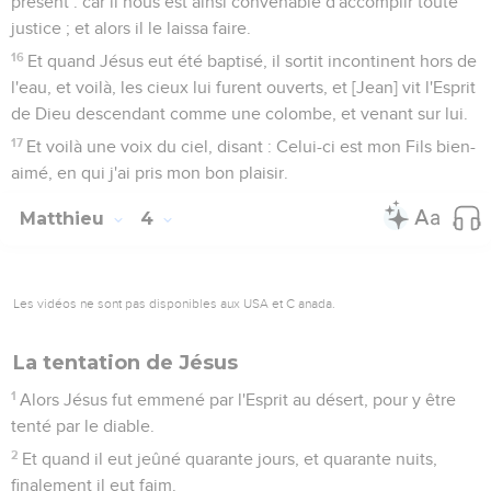
présent : car il nous est ainsi convenable d'accomplir toute
justice ; et alors il le laissa faire.
16
Et quand Jésus eut été baptisé, il sortit incontinent hors de
l'eau, et voilà, les cieux lui furent ouverts, et [Jean] vit l'Esprit
de Dieu descendant comme une colombe, et venant sur lui.
17
Et voilà une voix du ciel, disant : Celui-ci est mon Fils bien-
aimé, en qui j'ai pris mon bon plaisir.
Matthieu
4
Les vidéos ne sont pas disponibles aux USA et C anada.
La tentation de Jésus
1
Alors Jésus fut emmené par l'Esprit au désert, pour y être
tenté par le diable.
2
Et quand il eut jeûné quarante jours, et quarante nuits,
finalement il eut faim.