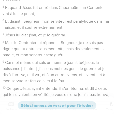
5
Et quand Jésus fut entré dans Capernaüm, un Centenier
vint à lui, le priant,
6
Et disant : Seigneur, mon serviteur est paralytique dans ma
maison, et il souffre extrêmement.
7
Jésus lui dit : j'irai, et je le guérirai.
8
Mais le Centenier lui répondit : Seigneur, je ne suis pas
digne que tu entres sous mon toit ; mais dis seulement la
parole, et mon serviteur sera guéri.
9
Car moi-même qui suis un homme [constitué] sous la
puissance [d'autrui], j'ai sous moi des gens de guerre, et je
dis à l'un : va, et il va ; et à un autre : viens, et il vient ; et à
mon serviteur : fais cela, et il le fait.
10
Ce que Jésus ayant entendu, il s'en étonna, et dit à ceux
qui le suivaient : en vérité, je vous dis que je n'ai pas trouvé,
même en Israël, une si grande foi.
11
Mais je vous dis que plusieurs viendront d'Orient et
Contenus
Versions
Commentaires
Strong
Dictionnaire