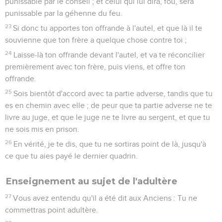
punissable par le conseil ; et celui qui lui dira, fou, sera
punissable par la géhenne du feu.
23
Si donc tu apportes ton offrande à l'autel, et que là il te
souvienne que ton frère a quelque chose contre toi ;
24
Laisse-là ton offrande devant l'autel, et va te réconcilier
premièrement avec ton frère, puis viens, et offre ton
offrande.
25
Sois bientôt d'accord avec ta partie adverse, tandis que tu
es en chemin avec elle ; de peur que ta partie adverse ne te
livre au juge, et que le juge ne te livre au sergent, et que tu
ne sois mis en prison.
26
En vérité, je te dis, que tu ne sortiras point de là, jusqu'à
ce que tu aies payé le dernier quadrin.
Enseignement au sujet de l'adultère
27
Vous avez entendu qu'il a été dit aux Anciens : Tu ne
commettras point adultère.