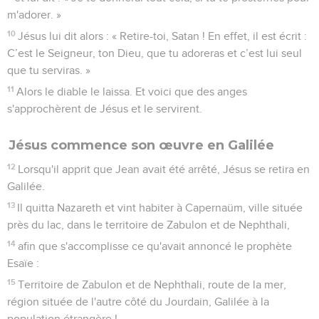
m'adorer. »
10
Jésus lui dit alors : « Retire-toi, Satan ! En effet, il est écrit :
C’est le Seigneur, ton Dieu, que tu adoreras et c’est lui seul
que tu serviras. »
11
Alors le diable le laissa. Et voici que des anges
s'approchèrent de Jésus et le servirent.
Jésus commence son œuvre en Galilée
12
Lorsqu'il apprit que Jean avait été arrêté, Jésus se retira en
Galilée.
13
Il quitta Nazareth et vint habiter à Capernaüm, ville située
près du lac, dans le territoire de Zabulon et de Nephthali,
14
afin que s'accomplisse ce qu'avait annoncé le prophète
Esaïe :
15
Territoire de Zabulon et de Nephthali, route de la mer,
région située de l'autre côté du Jourdain, Galilée à la
population étrangère !