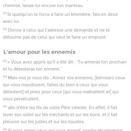
chemise, laisse-lui encore ton manteau.
41
Si quelqu'un te force à faire un kilomètre, fais-en deux
avec lui.
42
Donne à celui qui t’adresse une demande et ne te
détourne pas de celui qui veut te faire un emprunt.
L'amour pour les ennemis
43
» Vous avez appris qu'il a été dit : ‘Tu aimeras ton prochain
et tu détesteras ton ennemi.’
44
Mais moi je vous dis : Aimez vos ennemis, [bénissez ceux
qui vous maudissent, faites du bien à ceux qui vous
détestent] et priez pour ceux [qui vous maltraitent et] qui
vous persécutent,
45
afin d'être les fils de votre Père céleste. En effet, il fait
lever son soleil sur les méchants et sur les bons, et il fait
pleuvoir sur les justes et sur les injustes.
46
Si vous aimez ceux qui vous aiment, quelle récompense