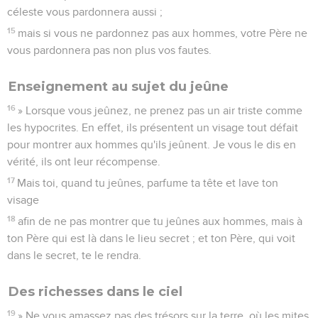
céleste vous pardonnera aussi ;
15
mais si vous ne pardonnez pas aux hommes, votre Père ne
vous pardonnera pas non plus vos fautes.
Enseignement au sujet du jeûne
16
» Lorsque vous jeûnez, ne prenez pas un air triste comme
les hypocrites. En effet, ils présentent un visage tout défait
pour montrer aux hommes qu'ils jeûnent. Je vous le dis en
vérité, ils ont leur récompense.
17
Mais toi, quand tu jeûnes, parfume ta tête et lave ton
visage
18
afin de ne pas montrer que tu jeûnes aux hommes, mais à
ton Père qui est là dans le lieu secret ; et ton Père, qui voit
dans le secret, te le rendra.
Des richesses dans le ciel
19
» Ne vous amassez pas des trésors sur la terre, où les mites