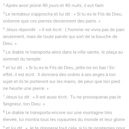
2
Après avoir jeûné 40 jours et 40 nuits, il eut faim.
3
Le tentateur s'approcha et lui dit : « Si tu es le Fils de Dieu,
ordonne que ces pierres deviennent des pains. »
4
Jésus répondit : « Il est écrit : L'homme ne vivra pas de pain
seulement, mais de toute parole qui sort de la bouche de
Dieu. »
5
Le diable le transporta alors dans la ville sainte, le plaça au
sommet du temple
6
et lui dit : « Si tu es le Fils de Dieu, jette-toi en bas ! En
effet, il est écrit : Il donnera des ordres à ses anges à ton
sujet et ils te porteront sur les mains, de peur que ton pied
ne heurte une pierre. »
7
Jésus lui dit : « Il est aussi écrit : Tu ne provoqueras pas le
Seigneur, ton Dieu. »
8
Le diable le transporta encore sur une montagne très
élevée, lui montra tous les royaumes du monde et leur gloire
9
et lui dit : « Je te donnerai tout cela, si tu te prosternes pour