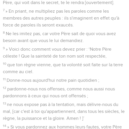
Père, qui voit dans le secret, te le rendra [ouvertement].
7
» En priant, ne multipliez pas les paroles comme les
membres des autres peuples : ils s'imaginent en effet qu'à
force de paroles ils seront exaucés.
8
Ne les imitez pas, car votre Père sait de quoi vous avez
besoin avant que vous le lui demandiez.
9
» Voici donc comment vous devez prier : ‘Notre Père
céleste ! Que la sainteté de ton nom soit respectée,
10
que ton règne vienne, que ta volonté soit faite sur la terre
comme au ciel.
11
Donne-nous aujourd'hui notre pain quotidien ;
12
pardonne-nous nos offenses, comme nous aussi nous
pardonnons à ceux qui nous ont offensés ;
13
ne nous expose pas à la tentation, mais délivre-nous du
mal, [car c'est à toi qu'appartiennent, dans tous les siècles, le
règne, la puissance et la gloire. Amen ! ]’
14
» Si vous pardonnez aux hommes leurs fautes, votre Père