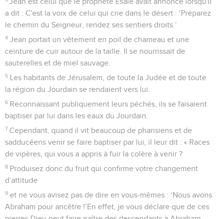
Jean est celui que le prophète Esaïe avait annoncé lorsqu'il
a dit : C'est la voix de celui qui crie dans le désert : ‘Préparez
le chemin du Seigneur, rendez ses sentiers droits.’
4
Jean portait un vêtement en poil de chameau et une
ceinture de cuir autour de la taille. Il se nourrissait de
sauterelles et de miel sauvage.
5
Les habitants de Jérusalem, de toute la Judée et de toute
la région du Jourdain se rendaient vers lui.
6
Reconnaissant publiquement leurs péchés, ils se faisaient
baptiser par lui dans les eaux du Jourdain.
7
Cependant, quand il vit beaucoup de pharisiens et de
sadducéens venir se faire baptiser par lui, il leur dit : « Races
de vipères, qui vous a appris à fuir la colère à venir ?
8
Produisez donc du fruit qui confirme votre changement
d’attitude
9
et ne vous avisez pas de dire en vous-mêmes : ‘Nous avons
Abraham pour ancêtre !’En effet, je vous déclare que de ces
pierres Dieu peut faire naître des descendants à Abraham.