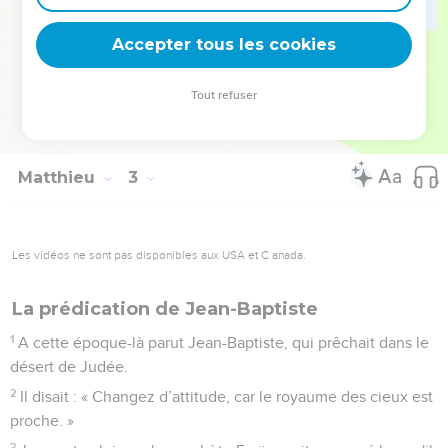
Judée à la place de son père Hérode, il eut peur de s'y
rendre. Averti dans un rêve, il se retira dans le territoire de la
Accepter tous les cookies
Galilée
23
et vint habiter dans une ville appelée Nazareth, afin que
Tout refuser
s'accomplisse ce que les prophètes avaient annoncé : « Il
sera appelé nazaréen. »
Matthieu
3
Les vidéos ne sont pas disponibles aux USA et C anada.
La prédication de Jean-Baptiste
1
A cette époque-là parut Jean-Baptiste, qui prêchait dans le
désert de Judée.
2
Il disait : « Changez d’attitude, car le royaume des cieux est
proche. »
3