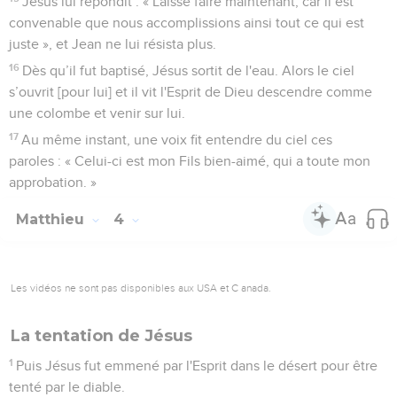
Jésus lui répondit : « Laisse faire maintenant, car il est
convenable que nous accomplissions ainsi tout ce qui est
juste », et Jean ne lui résista plus.
16
Dès qu’il fut baptisé, Jésus sortit de l'eau. Alors le ciel
s’ouvrit [pour lui] et il vit l'Esprit de Dieu descendre comme
une colombe et venir sur lui.
17
Au même instant, une voix fit entendre du ciel ces
paroles : « Celui-ci est mon Fils bien-aimé, qui a toute mon
approbation. »
Matthieu
4
Les vidéos ne sont pas disponibles aux USA et C anada.
La tentation de Jésus
1
Puis Jésus fut emmené par l'Esprit dans le désert pour être
tenté par le diable.