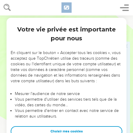
son territoire, selon la date qu'il s'était fait préciser par les
mages.
17
Alors s'accomplit ce que le prophète Jérémie avait
Segond 21
annoncé :
Votre vie privée est importante
Matthieu
2
18
On a entendu des cris à Rama, des pleurs et de grandes
pour nous
lamentations : c'est Rachel qui pleure ses enfants et n'a pas
voulu être consolée, parce qu'ils ne sont plus là.
En cliquant sur le bouton « Accepter tous les cookies », vous
acceptez que TopChrétien utilise des traceurs (comme des
Le retour d'Égypte
cookies ou l'identifiant unique de votre compte utilisateur) et
traite vos données à caractère personnel (comme vos
19
Après la mort d'Hérode, un ange du Seigneur apparut dans
données de navigation et les informations renseignées dans
un rêve à Joseph, en Egypte,
votre compte utilisateur) dans les buts suivants :
20
et dit : « Lève-toi, prends le petit enfant et sa mère et va
Mesurer l'audience de notre service
dans le pays d'Israël, car ceux qui en voulaient à la vie du
Vous permettre d'utiliser des services tiers tels que de la
petit enfant sont morts. »
vidéo, des cartes du monde…
Vous permettre d'entrer en contact avec notre service de
21
Joseph se leva, prit le petit enfant et sa mère et alla dans
relation aux utilisateurs.
le pays d'Israël.
22
Cependant, quand il apprit qu'Archélaüs régnait sur la
Choisir mes cookies