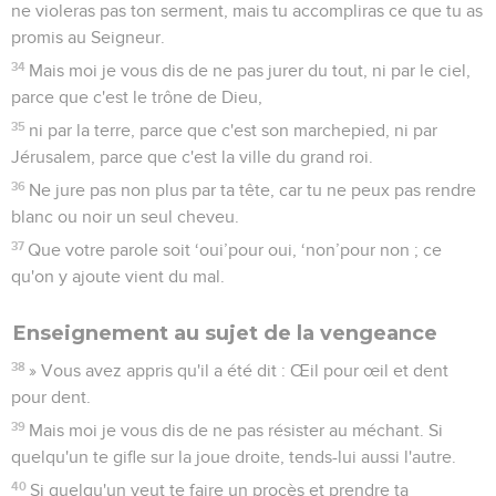
ne violeras pas ton serment, mais tu accompliras ce que tu as
promis au Seigneur.
34
Mais moi je vous dis de ne pas jurer du tout, ni par le ciel,
parce que c'est le trône de Dieu,
35
ni par la terre, parce que c'est son marchepied, ni par
Jérusalem, parce que c'est la ville du grand roi.
36
Ne jure pas non plus par ta tête, car tu ne peux pas rendre
blanc ou noir un seul cheveu.
37
Que votre parole soit ‘oui’pour oui, ‘non’pour non ; ce
qu'on y ajoute vient du mal.
Enseignement au sujet de la vengeance
38
» Vous avez appris qu'il a été dit : Œil pour œil et dent
pour dent.
39
Mais moi je vous dis de ne pas résister au méchant. Si
quelqu'un te gifle sur la joue droite, tends-lui aussi l'autre.
40
Si quelqu'un veut te faire un procès et prendre ta