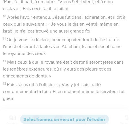
‘Pars !’et il part, à un autre : ‘Viens !’et il vient, et à mon
esclave : ‘Fais ceci !’et il le fait. »
10
Après l'avoir entendu, Jésus fut dans l'admiration, et il dit à
ceux qui le suivaient : « Je vous le dis en vérité, même en
Israël je n'ai pas trouvé une aussi grande foi.
11
Or, je vous le déclare, beaucoup viendront de l'est et de
l'ouest et seront à table avec Abraham, Isaac et Jacob dans
le royaume des cieux.
12
Mais ceux à qui le royaume était destiné seront jetés dans
les ténèbres extérieures, où il y aura des pleurs et des
grincements de dents. »
13
Puis Jésus dit à l’officier : « Vas-y [et] sois traité
conformément à ta foi. » Et au moment même le serviteur fut
guéri.
Jésus guérit beaucoup de malades
14
Jésus se rendit ensuite à la maison de Pierre. Il vit la belle-
Contenus
Versions
Commentaires
Strong
Dictionnaire