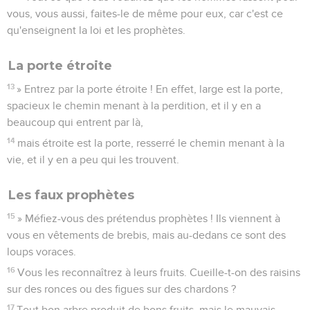
vous, vous aussi, faites-le de même pour eux, car c'est ce
qu'enseignent la loi et les prophètes.
La porte étroite
13
» Entrez par la porte étroite ! En effet, large est la porte,
spacieux le chemin menant à la perdition, et il y en a
beaucoup qui entrent par là,
14
mais étroite est la porte, resserré le chemin menant à la
vie, et il y en a peu qui les trouvent.
Les faux prophètes
15
» Méfiez-vous des prétendus prophètes ! Ils viennent à
vous en vêtements de brebis, mais au-dedans ce sont des
loups voraces.
16
Vous les reconnaîtrez à leurs fruits. Cueille-t-on des raisins
sur des ronces ou des figues sur des chardons ?
17
Tout bon arbre produit de bons fruits, mais le mauvais