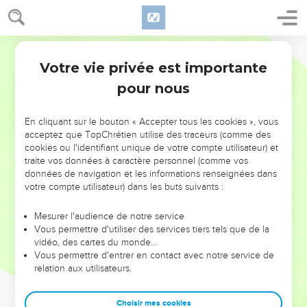
Votre vie privée est importante
pour nous
NE MANQUEZ PAS L’ÉVÉNEMENT
En cliquant sur le bouton « Accepter tous les cookies », vous
DE L’ANNÉE !
acceptez que TopChrétien utilise des traceurs (comme des
cookies ou l'identifiant unique de votre compte utilisateur) et
ET SI LEURS ERREURS POUVAIENT VOUS ÉVITER LES
traite vos données à caractère personnel (comme vos
VOTRES ?
données de navigation et les informations renseignées dans
votre compte utilisateur) dans les buts suivants :
On admire souvent les leaders pour leurs réussites, leur impact,
leur foi ou leur vision. Mais on voit moins les doutes, les erreurs
Mesurer l'audience de notre service
Vous permettre d'utiliser des services tiers tels que de la
et les saisons difficiles qu'ils ont traversés, alors même que ce
vidéo, des cartes du monde…
sont elles qui les ont façonnés.
Vous permettre d'entrer en contact avec notre service de
relation aux utilisateurs.
Dans cette conférence, leaders, entrepreneurs, et responsables
reviennent sur les erreurs marquantes de leur parcours et les
clés pour avancer avec plus de sagesse afin que leurs erreurs
Choisir mes cookies