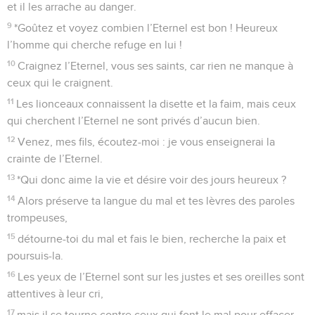
et il les arrache au danger.
9
*Goûtez et voyez combien l’Eternel est bon ! Heureux
l’homme qui cherche refuge en lui !
10
Craignez l’Eternel, vous ses saints, car rien ne manque à
ceux qui le craignent.
11
Les lionceaux connaissent la disette et la faim, mais ceux
qui cherchent l’Eternel ne sont privés d’aucun bien.
12
Venez, mes fils, écoutez-moi : je vous enseignerai la
crainte de l’Eternel.
13
*Qui donc aime la vie et désire voir des jours heureux ?
14
Alors préserve ta langue du mal et tes lèvres des paroles
trompeuses,
15
détourne-toi du mal et fais le bien, recherche la paix et
poursuis-la.
16
Les yeux de l’Eternel sont sur les justes et ses oreilles sont
attentives à leur cri,
17
mais il se tourne contre ceux qui font le mal pour effacer