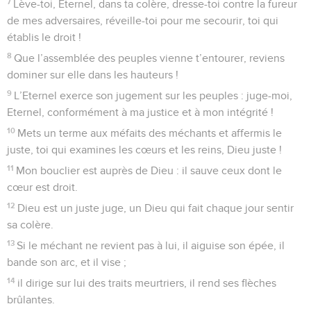
7
Lève-toi, Eternel, dans ta colère, dresse-toi contre la fureur
de mes adversaires, réveille-toi pour me secourir, toi qui
établis le droit !
8
Que l’assemblée des peuples vienne t’entourer, reviens
dominer sur elle dans les hauteurs !
9
L’Eternel exerce son jugement sur les peuples : juge-moi,
Eternel, conformément à ma justice et à mon intégrité !
10
Mets un terme aux méfaits des méchants et affermis le
juste, toi qui examines les cœurs et les reins, Dieu juste !
11
Mon bouclier est auprès de Dieu : il sauve ceux dont le
cœur est droit.
12
Dieu est un juste juge, un Dieu qui fait chaque jour sentir
sa colère.
13
Si le méchant ne revient pas à lui, il aiguise son épée, il
bande son arc, et il vise ;
14
il dirige sur lui des traits meurtriers, il rend ses flèches
brûlantes.