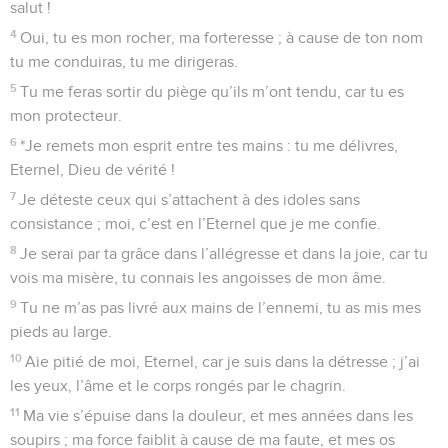
salut !
4
Oui, tu es mon rocher, ma forteresse ; à cause de ton nom
tu me conduiras, tu me dirigeras.
5
Tu me feras sortir du piège qu’ils m’ont tendu, car tu es
mon protecteur.
6
*Je remets mon esprit entre tes mains : tu me délivres,
Eternel, Dieu de vérité !
7
Je déteste ceux qui s’attachent à des idoles sans
consistance ; moi, c’est en l’Eternel que je me confie.
8
Je serai par ta grâce dans l’allégresse et dans la joie, car tu
vois ma misère, tu connais les angoisses de mon âme.
9
Tu ne m’as pas livré aux mains de l’ennemi, tu as mis mes
pieds au large.
10
Aie pitié de moi, Eternel, car je suis dans la détresse ; j’ai
les yeux, l’âme et le corps rongés par le chagrin.
11
Ma vie s’épuise dans la douleur, et mes années dans les
soupirs ; ma force faiblit à cause de ma faute, et mes os