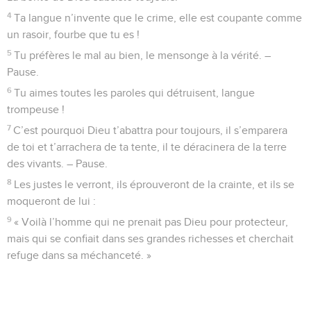
4
Ta langue n’invente que le crime, elle est coupante comme
un rasoir, fourbe que tu es !
5
Tu préfères le mal au bien, le mensonge à la vérité. –
Pause.
6
Tu aimes toutes les paroles qui détruisent, langue
trompeuse !
7
C’est pourquoi Dieu t’abattra pour toujours, il s’emparera
de toi et t’arrachera de ta tente, il te déracinera de la terre
des vivants. – Pause.
8
Les justes le verront, ils éprouveront de la crainte, et ils se
moqueront de lui :
9
« Voilà l’homme qui ne prenait pas Dieu pour protecteur,
mais qui se confiait dans ses grandes richesses et cherchait
refuge dans sa méchanceté. »