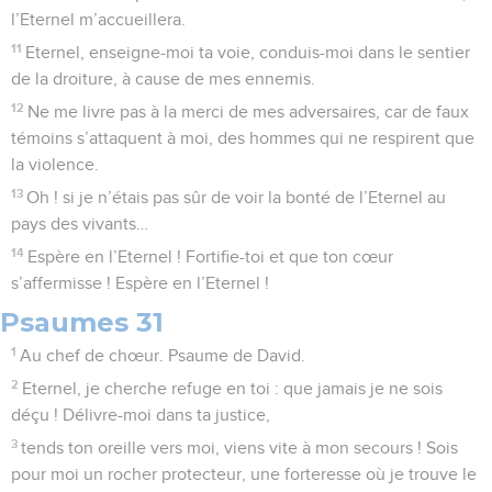
l’Eternel m’accueillera.
11
Eternel, enseigne-moi ta voie, conduis-moi dans le sentier
de la droiture, à cause de mes ennemis.
12
Ne me livre pas à la merci de mes adversaires, car de faux
témoins s’attaquent à moi, des hommes qui ne respirent que
la violence.
13
Oh ! si je n’étais pas sûr de voir la bonté de l’Eternel au
pays des vivants…
14
Espère en l’Eternel ! Fortifie-toi et que ton cœur
s’affermisse ! Espère en l’Eternel !
Psaumes 31
1
Au chef de chœur. Psaume de David.
2
Eternel, je cherche refuge en toi : que jamais je ne sois
déçu ! Délivre-moi dans ta justice,
3
tends ton oreille vers moi, viens vite à mon secours ! Sois
pour moi un rocher protecteur, une forteresse où je trouve le