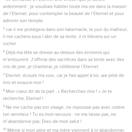
ardemment : je voudrais habiter toute ma vie dans la maison
de l’Eternel, pour contempler la beauté de l’Eternel et pour
admirer son temple,
5
car il me protégera dans son tabernacle, le jour du malheur,
il me cachera sous l’abri de sa tente, il m’élèvera sur un
rocher.
6
Déjà ma tête se dresse au-dessus des ennemis qui
m’entourent. J’offrirai des sacrifices dans sa tente avec des
cris de joie, je chanterai, je célébrerai l’Eternel.
7
Eternel, écoute ma voix, car je fais appel à toi, aie pitié de
moi et exauce-moi !
8
Mon cœur dit de ta part : « Recherchez-moi ! » Je te
recherche, Eternel !
9
Ne me cache pas ton visage, ne repousse pas avec colère
ton serviteur ! Tu es mon secours : ne me laisse pas, ne
m’abandonne pas, Dieu de mon salut !
10
Même si mon père et ma mère viennent à m’abandonner,