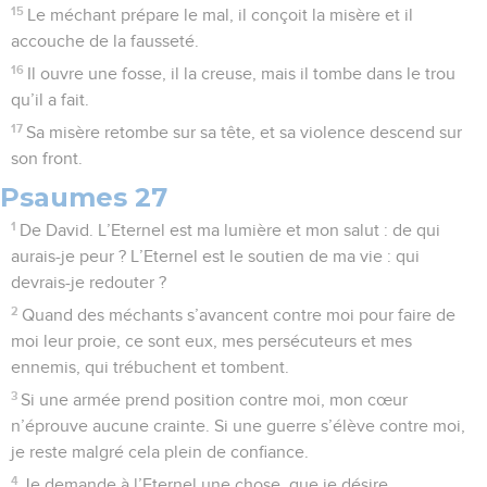
15
Le méchant prépare le mal, il conçoit la misère et il
accouche de la fausseté.
16
Il ouvre une fosse, il la creuse, mais il tombe dans le trou
qu’il a fait.
17
Sa misère retombe sur sa tête, et sa violence descend sur
son front.
Psaumes 27
1
De David. L’Eternel est ma lumière et mon salut : de qui
aurais-je peur ? L’Eternel est le soutien de ma vie : qui
devrais-je redouter ?
2
Quand des méchants s’avancent contre moi pour faire de
moi leur proie, ce sont eux, mes persécuteurs et mes
ennemis, qui trébuchent et tombent.
3
Si une armée prend position contre moi, mon cœur
n’éprouve aucune crainte. Si une guerre s’élève contre moi,
je reste malgré cela plein de confiance.
4
Je demande à l’Eternel une chose, que je désire