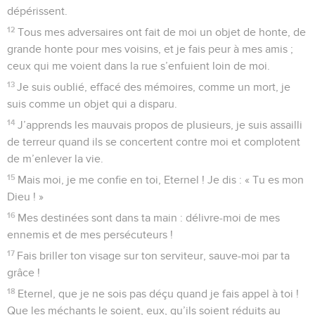
dépérissent.
12
Tous mes adversaires ont fait de moi un objet de honte, de
grande honte pour mes voisins, et je fais peur à mes amis ;
ceux qui me voient dans la rue s’enfuient loin de moi.
13
Je suis oublié, effacé des mémoires, comme un mort, je
suis comme un objet qui a disparu.
14
J’apprends les mauvais propos de plusieurs, je suis assailli
de terreur quand ils se concertent contre moi et complotent
de m’enlever la vie.
15
Mais moi, je me confie en toi, Eternel ! Je dis : « Tu es mon
Dieu ! »
16
Mes destinées sont dans ta main : délivre-moi de mes
ennemis et de mes persécuteurs !
17
Fais briller ton visage sur ton serviteur, sauve-moi par ta
grâce !
18
Eternel, que je ne sois pas déçu quand je fais appel à toi !
Que les méchants le soient, eux, qu’ils soient réduits au