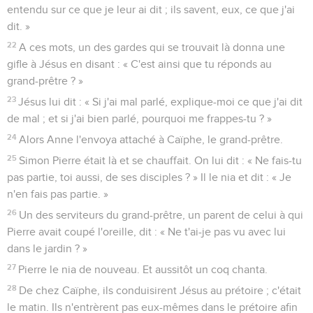
entendu sur ce que je leur ai dit ; ils savent, eux, ce que j'ai
dit. »
22
A ces mots, un des gardes qui se trouvait là donna une
gifle à Jésus en disant : « C'est ainsi que tu réponds au
grand-prêtre ? »
23
Jésus lui dit : « Si j'ai mal parlé, explique-moi ce que j'ai dit
de mal ; et si j'ai bien parlé, pourquoi me frappes-tu ? »
24
Alors Anne l'envoya attaché à Caïphe, le grand-prêtre.
25
Simon Pierre était là et se chauffait. On lui dit : « Ne fais-tu
pas partie, toi aussi, de ses disciples ? » Il le nia et dit : « Je
n'en fais pas partie. »
26
Un des serviteurs du grand-prêtre, un parent de celui à qui
Pierre avait coupé l'oreille, dit : « Ne t'ai-je pas vu avec lui
dans le jardin ? »
27
Pierre le nia de nouveau. Et aussitôt un coq chanta.
28
De chez Caïphe, ils conduisirent Jésus au prétoire ; c'était
le matin. Ils n'entrèrent pas eux-mêmes dans le prétoire afin