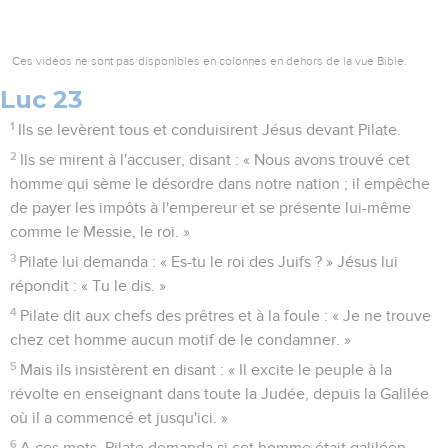
Ces vidéos ne sont pas disponibles en colonnes en dehors de la vue Bible.
Luc 23
1
Ils se levèrent tous et conduisirent Jésus devant Pilate.
2
Ils se mirent à l'accuser, disant : « Nous avons trouvé cet
homme qui sème le désordre dans notre nation ; il empêche
de payer les impôts à l'empereur et se présente lui-même
comme le Messie, le roi. »
3
Pilate lui demanda : « Es-tu le roi des Juifs ? » Jésus lui
répondit : « Tu le dis. »
4
Pilate dit aux chefs des prêtres et à la foule : « Je ne trouve
chez cet homme aucun motif de le condamner. »
5
Mais ils insistèrent en disant : « Il excite le peuple à la
révolte en enseignant dans toute la Judée, depuis la Galilée
où il a commencé et jusqu'ici. »
6
A ces mots, Pilate demanda si cet homme était galiléen.