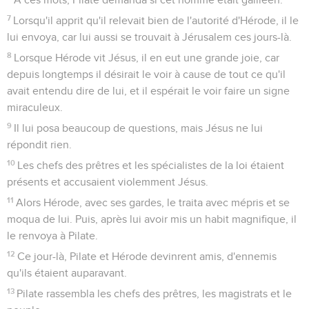
7
Lorsqu'il apprit qu'il relevait bien de l'autorité d'Hérode, il le
lui envoya, car lui aussi se trouvait à Jérusalem ces jours-là.
8
Lorsque Hérode vit Jésus, il en eut une grande joie, car
depuis longtemps il désirait le voir à cause de tout ce qu'il
avait entendu dire de lui, et il espérait le voir faire un signe
miraculeux.
9
Il lui posa beaucoup de questions, mais Jésus ne lui
répondit rien.
10
Les chefs des prêtres et les spécialistes de la loi étaient
présents et accusaient violemment Jésus.
11
Alors Hérode, avec ses gardes, le traita avec mépris et se
moqua de lui. Puis, après lui avoir mis un habit magnifique, il
le renvoya à Pilate.
12
Ce jour-là, Pilate et Hérode devinrent amis, d'ennemis
qu'ils étaient auparavant.
13
Pilate rassembla les chefs des prêtres, les magistrats et le