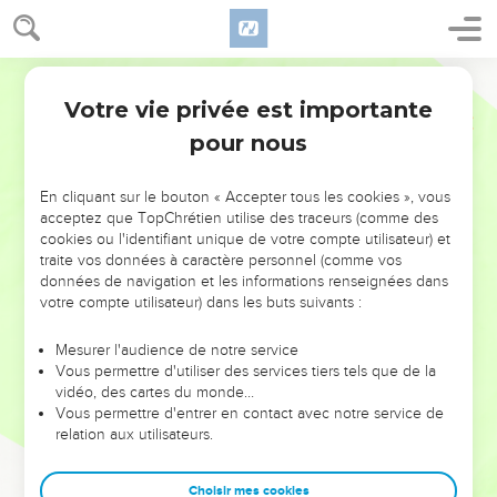
Votre vie privée est importante
pour nous
NE MANQUEZ PAS L’ÉVÉNEMENT
En cliquant sur le bouton « Accepter tous les cookies », vous
DE L’ANNÉE !
acceptez que TopChrétien utilise des traceurs (comme des
cookies ou l'identifiant unique de votre compte utilisateur) et
ET SI LEURS ERREURS POUVAIENT VOUS ÉVITER LES
traite vos données à caractère personnel (comme vos
VOTRES ?
données de navigation et les informations renseignées dans
votre compte utilisateur) dans les buts suivants :
On admire souvent les leaders pour leurs réussites, leur impact,
leur foi ou leur vision. Mais on voit moins les doutes, les erreurs
Mesurer l'audience de notre service
Vous permettre d'utiliser des services tiers tels que de la
et les saisons difficiles qu'ils ont traversés, alors même que ce
vidéo, des cartes du monde…
sont elles qui les ont façonnés.
Vous permettre d'entrer en contact avec notre service de
relation aux utilisateurs.
Dans cette conférence, leaders, entrepreneurs, et responsables
reviennent sur les erreurs marquantes de leur parcours et les
clés pour avancer avec plus de sagesse afin que leurs erreurs
Choisir mes cookies