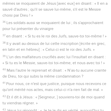
mêmes se moquaient de Jésus [avec eux] en disant : « Il en a
sauvé d'autres ; qu'il se sauve lui-même, s'il est le Messie
choisi par Dieu ! »
36
Les soldats aussi se moquaient de lui ; ils s'approchaient
pour lui présenter du vinaigre
37
en disant : « Si tu es le roi des Juifs, sauve-toi toi-même ! »
38
Il y avait au-dessus de lui cette inscription [écrite en grec,
en latin et en hébreu] : « Celui-ci est le roi des Juifs. »
39
L'un des malfaiteurs crucifiés avec lui l'insultait en disant :
« Si tu es le Messie, sauve-toi toi-même, et nous avec toi ! »
40
Mais l'autre le reprenait et disait : « N’as-tu aucune crainte
de Dieu, toi qui subis la même condamnation ?
41
Pour nous, ce n'est que justice, puisque nous recevons ce
qu'ont mérité nos actes, mais celui-ci n'a rien fait de mal. »
42
Et il dit à Jésus : « [Seigneur, ] souviens-toi de moi quand
tu viendras régner. »
43
Jésus lui répondit : « Je te le dis en vérité, aujourd'hui tu