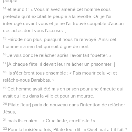
peuple
14
et leur dit : « Vous m'avez amené cet homme sous
prétexte qu’il excitait le peuple à la révolte. Or, je l'ai
interrogé devant vous et je ne l'ai trouvé coupable d'aucun
des actes dont vous l'accusez ;
15
Hérode non plus, puisqu’il nous l'a renvoyé. Ainsi cet
homme n'a rien fait qui soit digne de mort.
16
Je vais donc le relâcher après l'avoir fait fouetter. »
17
[A chaque fête, il devait leur relâcher un prisonnier. ]
18
Ils s'écrièrent tous ensemble : « Fais mourir celui-ci et
relâche-nous Barabbas. »
19
Cet homme avait été mis en prison pour une émeute qui
avait eu lieu dans la ville et pour un meurtre.
20
Pilate [leur] parla de nouveau dans l'intention de relâcher
Jésus,
21
mais ils criaient : « Crucifie-le, crucifie-le ! »
22
Pour la troisième fois, Pilate leur dit : « Quel mal a-t-il fait ?