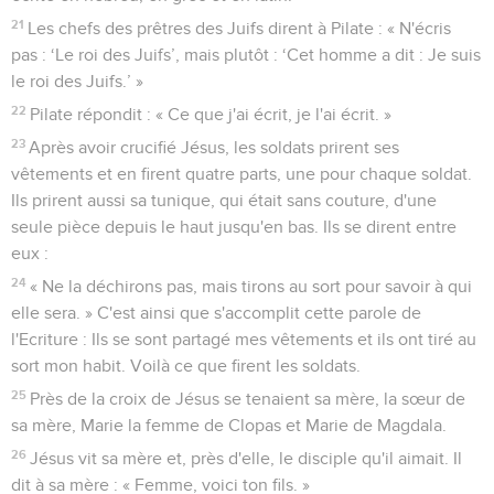
21
Les chefs des prêtres des Juifs dirent à Pilate : « N'écris
pas : ‘Le roi des Juifs’, mais plutôt : ‘Cet homme a dit : Je suis
le roi des Juifs.’ »
22
Pilate répondit : « Ce que j'ai écrit, je l'ai écrit. »
23
Après avoir crucifié Jésus, les soldats prirent ses
vêtements et en firent quatre parts, une pour chaque soldat.
Ils prirent aussi sa tunique, qui était sans couture, d'une
seule pièce depuis le haut jusqu'en bas. Ils se dirent entre
eux :
24
« Ne la déchirons pas, mais tirons au sort pour savoir à qui
elle sera. » C'est ainsi que s'accomplit cette parole de
l'Ecriture : Ils se sont partagé mes vêtements et ils ont tiré au
sort mon habit. Voilà ce que firent les soldats.
25
Près de la croix de Jésus se tenaient sa mère, la sœur de
sa mère, Marie la femme de Clopas et Marie de Magdala.
26
Jésus vit sa mère et, près d'elle, le disciple qu'il aimait. Il
dit à sa mère : « Femme, voici ton fils. »