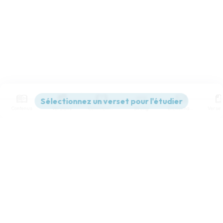
Contenus
Versions
Commentaires
Strong
Dictionnaire
Paramètres de lecture
Afficher les numéros de versets
Mode dyslexique
Désactivé
Simple
Coul
eur