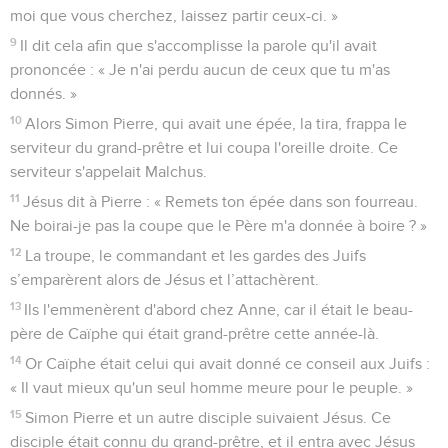
moi que vous cherchez, laissez partir ceux-ci. »
9
Il dit cela afin que s'accomplisse la parole qu'il avait
prononcée : « Je n'ai perdu aucun de ceux que tu m'as
donnés. »
10
Alors Simon Pierre, qui avait une épée, la tira, frappa le
serviteur du grand-prêtre et lui coupa l'oreille droite. Ce
serviteur s'appelait Malchus.
11
Jésus dit à Pierre : « Remets ton épée dans son fourreau.
Ne boirai-je pas la coupe que le Père m'a donnée à boire ? »
12
La troupe, le commandant et les gardes des Juifs
s’emparèrent alors de Jésus et l’attachèrent.
13
Ils l'emmenèrent d'abord chez Anne, car il était le beau-
père de Caïphe qui était grand-prêtre cette année-là.
14
Or Caïphe était celui qui avait donné ce conseil aux Juifs :
« Il vaut mieux qu'un seul homme meure pour le peuple. »
15
Simon Pierre et un autre disciple suivaient Jésus. Ce
disciple était connu du grand-prêtre, et il entra avec Jésus