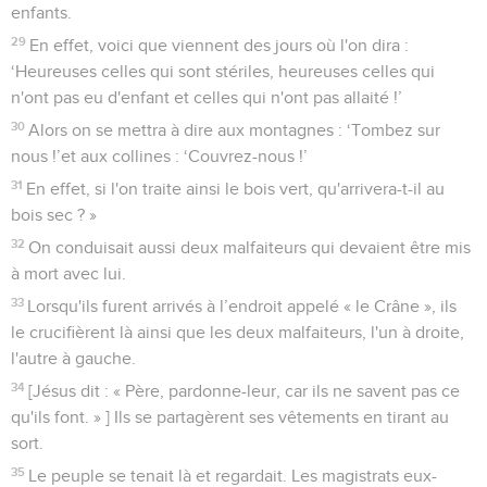
enfants.
29
En effet, voici que viennent des jours où l'on dira :
‘Heureuses celles qui sont stériles, heureuses celles qui
n'ont pas eu d'enfant et celles qui n'ont pas allaité !’
30
Alors on se mettra à dire aux montagnes : ‘Tombez sur
nous !’et aux collines : ‘Couvrez-nous !’
31
En effet, si l'on traite ainsi le bois vert, qu'arrivera-t-il au
bois sec ? »
32
On conduisait aussi deux malfaiteurs qui devaient être mis
à mort avec lui.
33
Lorsqu'ils furent arrivés à l’endroit appelé « le Crâne », ils
le crucifièrent là ainsi que les deux malfaiteurs, l'un à droite,
l'autre à gauche.
34
[Jésus dit : « Père, pardonne-leur, car ils ne savent pas ce
qu'ils font. » ] Ils se partagèrent ses vêtements en tirant au
sort.
35
Le peuple se tenait là et regardait. Les magistrats eux-