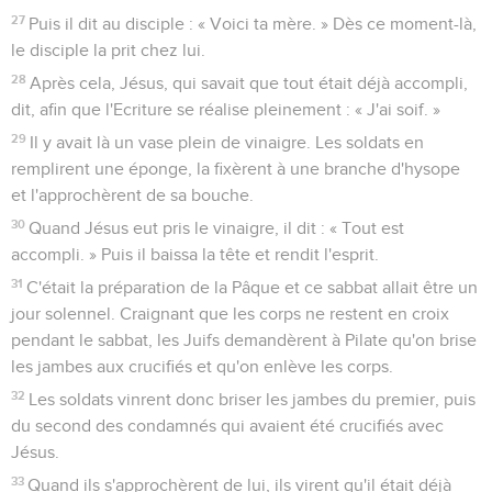
27
Puis il dit au disciple : « Voici ta mère. » Dès ce moment-là,
le disciple la prit chez lui.
28
Après cela, Jésus, qui savait que tout était déjà accompli,
dit, afin que l'Ecriture se réalise pleinement : « J'ai soif. »
29
Il y avait là un vase plein de vinaigre. Les soldats en
remplirent une éponge, la fixèrent à une branche d'hysope
et l'approchèrent de sa bouche.
30
Quand Jésus eut pris le vinaigre, il dit : « Tout est
accompli. » Puis il baissa la tête et rendit l'esprit.
31
C'était la préparation de la Pâque et ce sabbat allait être un
jour solennel. Craignant que les corps ne restent en croix
pendant le sabbat, les Juifs demandèrent à Pilate qu'on brise
les jambes aux crucifiés et qu'on enlève les corps.
32
Les soldats vinrent donc briser les jambes du premier, puis
du second des condamnés qui avaient été crucifiés avec
Jésus.
33
Quand ils s'approchèrent de lui, ils virent qu'il était déjà