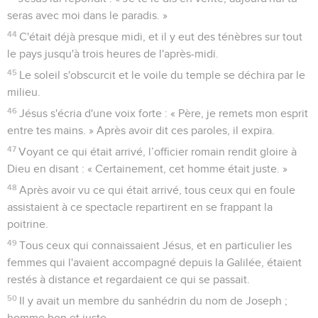
seras avec moi dans le paradis. »
44
C'était déjà presque midi, et il y eut des ténèbres sur tout
le pays jusqu'à trois heures de l'après-midi.
45
Le soleil s'obscurcit et le voile du temple se déchira par le
milieu.
46
Jésus s'écria d'une voix forte : « Père, je remets mon esprit
entre tes mains. » Après avoir dit ces paroles, il expira.
47
Voyant ce qui était arrivé, l’officier romain rendit gloire à
Dieu en disant : « Certainement, cet homme était juste. »
48
Après avoir vu ce qui était arrivé, tous ceux qui en foule
assistaient à ce spectacle repartirent en se frappant la
poitrine.
49
Tous ceux qui connaissaient Jésus, et en particulier les
femmes qui l'avaient accompagné depuis la Galilée, étaient
restés à distance et regardaient ce qui se passait.
50
Il y avait un membre du sanhédrin du nom de Joseph ;
homme bon et juste,