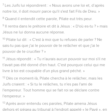
7
Les Juifs lui répondirent : « Nous avons une loi et, d’après
notre loi, il doit mourir parce qu'il s'est fait Fils de Dieu. »
8
Quand il entendit cette parole, Pilate eut très peur.
9
Il rentra dans le prétoire et dit à Jésus : « D'où es-tu ? » mais
Jésus ne lui donna aucune réponse.
10
Pilate lui dit : « C'est à moi que tu refuses de parler ? Ne
sais-tu pas que j'ai le pouvoir de te relâcher et que j'ai le
pouvoir de te crucifier ? »
11
Jésus répondit : « Tu n'aurais aucun pouvoir sur moi s'il ne
t'avait pas été donné d'en haut. C'est pourquoi celui qui me
livre à toi est coupable d'un plus grand péché. »
12
Dès ce moment-là, Pilate chercha à le relâcher, mais les
Juifs criaient : « Si tu le relâches, tu n'es pas l'ami de
l'empereur. Tout homme qui se fait roi se déclare contre
l'empereur. »
13
Après avoir entendu ces paroles, Pilate amena Jésus
dehors et siégea au tribunal à l'endroit appelé « le Pavé », en