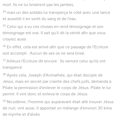
mort. Ils ne lui brisèrent pas les jambes,
34
mais un des soldats lui transperça le côté avec une lance
et aussitôt il en sortit du sang et de l'eau.
35
Celui qui a vu ces choses en rend témoignage et son
témoignage est vrai. Il sait qu'il dit la vérité afin que vous
croyiez aussi.
36
En effet, cela est arrivé afin que ce passage de l'Ecriture
soit accompli : Aucun de ses os ne sera brisé.
37
Ailleurs l'Ecriture dit encore : Ils verront celui qu'ils ont
transpercé.
38
Après cela, Joseph d'Arimathée, qui était disciple de
Jésus, mais en secret par crainte des chefs juifs, demanda à
Pilate la permission d'enlever le corps de Jésus. Pilate le lui
permit. Il vint donc et enleva le corps de Jésus.
39
Nicodème, l'homme qui auparavant était allé trouver Jésus
de nuit, vint aussi. Il apportait un mélange d'environ 30 kilos
de myrrhe et d'aloès.