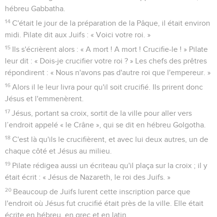
hébreu Gabbatha.
14
C'était le jour de la préparation de la Pâque, il était environ
midi. Pilate dit aux Juifs : « Voici votre roi. »
15
Ils s'écrièrent alors : « A mort ! A mort ! Crucifie-le ! » Pilate
leur dit : « Dois-je crucifier votre roi ? » Les chefs des prêtres
répondirent : « Nous n'avons pas d'autre roi que l'empereur. »
16
Alors il le leur livra pour qu'il soit crucifié. Ils prirent donc
Jésus et l'emmenèrent.
17
Jésus, portant sa croix, sortit de la ville pour aller vers
l’endroit appelé « le Crâne », qui se dit en hébreu Golgotha.
18
C'est là qu'ils le crucifièrent, et avec lui deux autres, un de
chaque côté et Jésus au milieu.
19
Pilate rédigea aussi un écriteau qu'il plaça sur la croix ; il y
était écrit : « Jésus de Nazareth, le roi des Juifs. »
20
Beaucoup de Juifs lurent cette inscription parce que
l'endroit où Jésus fut crucifié était près de la ville. Elle était
écrite en hébreu, en grec et en latin.