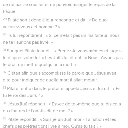
de ne pas se souiller et de pouvoir manger le repas de la
Pâque.
29
Pilate sortit donc à leur rencontre et dit : « De quoi
accusez-vous cet homme ? »
30
Ils lui répondirent : « Si ce n'était pas un malfaiteur, nous
ne te l'aurions pas livré. »
31
Sur quoi Pilate leur dit : « Prenez-le vous-mêmes et jugez-
le d’après votre loi. » Les Juifs lui dirent : « Nous n'avons pas
le droit de mettre quelqu'un à mort. »
32
C'était afin que s'accomplisse la parole que Jésus avait
dite pour indiquer de quelle mort il allait mourir.
33
Pilate rentra dans le prétoire, appela Jésus et lui dit : « Es-
tu le roi des Juifs ? »
34
Jésus [lui] répondit : « Est-ce de toi-même que tu dis cela
ou d'autres te l'ont-ils dit de moi ? »
35
Pilate répondit : « Suis-je un Juif, moi ? Ta nation et les
chefs des prêtres t'ont livré à moi. Qu'as-tu fait ? »