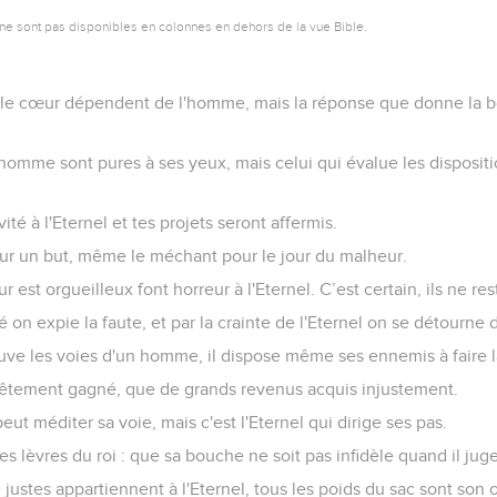
ne sont pas disponibles en colonnes en dehors de la vue Bible.
 le cœur dépendent de l'homme, mais la réponse que donne la 
homme sont pures à ses yeux, mais celui qui évalue les dispositio
é à l'Eternel et tes projets seront affermis.
pour un but, même le méchant pour le jour du malheur.
 est orgueilleux font horreur à l'Eternel. C’est certain, ils ne re
té on expie la faute, et par la crainte de l'Eternel on se détourne 
uve les voies d'un homme, il dispose même ses ennemis à faire la
êtement gagné, que de grands revenus acquis injustement.
t méditer sa voie, mais c'est l'Eternel qui dirige ses pas.
es lèvres du roi : que sa bouche ne soit pas infidèle quand il juge
 justes appartiennent à l'Eternel, tous les poids du sac sont son