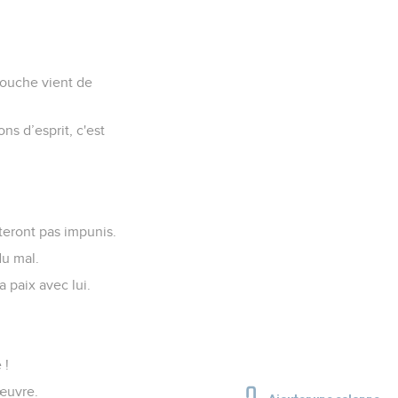
bouche vient de
ns d’esprit, c'est
steront pas impunis.
du mal.
 paix avec lui.
 !
 œuvre.