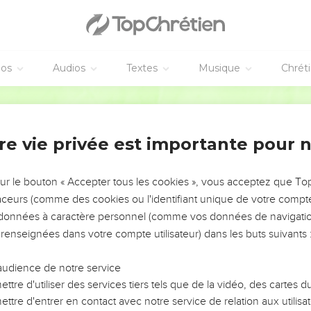
éos
Audios
Textes
Musique
Chrét
re vie privée est importante pour 
NEMENT DE L’ANNÉE !
ÉVITER LES VOTRES ?
sur le bouton « Accepter tous les cookies », vous acceptez que T
traceurs (comme des cookies ou l'identifiant unique de votre compte 
tes, leur impact, leur foi ou leur vision. Mais on voit
s données à caractère personnel (comme vos données de navigatio
fficiles qu'ils ont traversés, alors même que ce sont
 renseignées dans votre compte utilisateur) dans les buts suivants 
audience de notre service
s, et responsables reviennent sur les erreurs
 avancer avec plus de sagesse afin que leurs erreurs
ttre d'utiliser des services tiers tels que de la vidéo, des cartes
un ministère, une équipe, un groupe ou une famille,
ttre d'entrer en contact avec notre service de relation aux utilisat