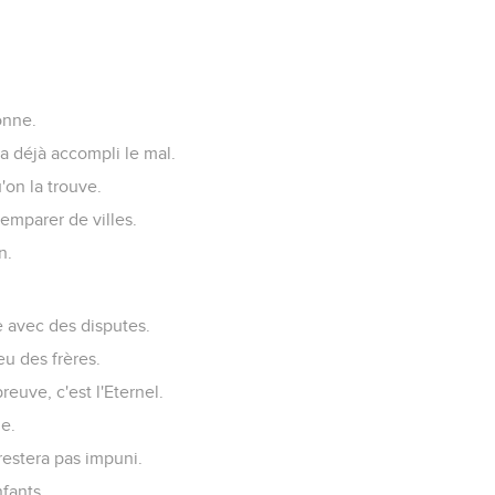
onne.
a déjà accompli le mal.
'on la trouve.
’emparer de villes.
n.
e avec des disputes.
eu des frères.
reuve, c'est l'Eternel.
le.
restera pas impuni.
nfants.