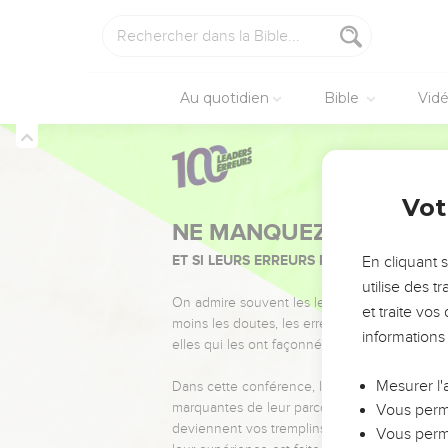
Au quotidien
Bible
Vid
Vot
NE MANQUEZ PAS L’ÉVÉ
ET SI LEURS ERREURS POUVAIENT VOUS 
En cliquant 
utilise des 
On admire souvent les leaders pour leurs réussi
et traite vo
moins les doutes, les erreurs et les saisons di
informations
elles qui les ont façonnés.
Mesurer l'
Dans cette conférence, leaders, entrepreneur
marquantes de leur parcours et les clés pour
Vous perme
deviennent vos tremplins. Que vous guidiez 
Vous perme