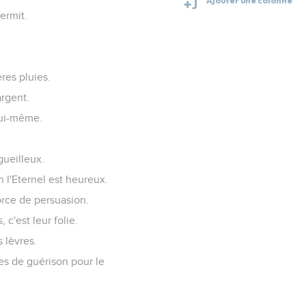
fermit.
ères pluies.
argent.
lui-même.
gueilleux.
n l'Eternel est heureux.
orce de persuasion.
c'est leur folie.
 lèvres.
es de guérison pour le