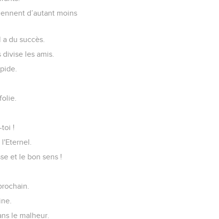
viennent d’autant moins
l a du succès.
 divise les amis.
pide.
olie.
toi !
l'Eternel.
se et le bon sens !
prochain.
ine.
ans le malheur.