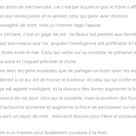
es actes de méchanceté, car c'est par la justice que le trône s’af
es aux lèvres justes et ils aiment celui qui parle avec droiture.
 messagère de mort, mais un homme sage l'apaise.
 s'éclaire, c'est un gage de vie ; sa faveur est pareille aux derni
ut bien mieux que l'or, acquérir l'intelligence est préférable à l'
roits évite le mal. Celui qui veille sur sa conduite se préserve 
a ruine et l'orgueil précède la chute.
le avec les gens modestes que de partager un butin avec les or
tentif à ce qui est dit trouve le bonheur, et celui qui se confie e
 est appelé intelligent, et la douceur des lèvres augmente la f
ource de vie pour celui qui le possède, mais la punition des fous, 
 sa bouche prudente et augmente la force de persuasion sur ses
s sont un rayon de miel : elles sont douces pour l'âme et porteus
roite à un homme peut finalement conduire à la mort.