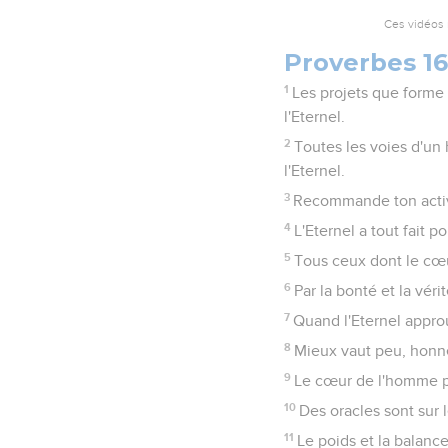
Ces vidéos 
Proverbes 16
1
Les projets que forme
l'Eternel.
2
Toutes les voies d'un 
l'Eternel.
3
Recommande ton activit
4
L'Eternel a tout fait 
5
Tous ceux dont le cœur
6
Par la bonté et la véri
7
Quand l'Eternel appro
8
Mieux vaut peu, honn
9
Le cœur de l'homme peu
10
Des oracles sont sur l
11
Le poids et la balance