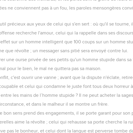
guées ne conviennent pas à un fou, les paroles mensongères con
til précieux aux yeux de celui qui s'en sert : où qu'il se tourne, i
ffense recherche l'amour, celui qui la rappelle dans ses discours
effet sur un homme intelligent que 100 coups sur un homme stu
 que révolte ; un messager sans pitié sera envoyé contre lui.
rer une ourse privée de ses petits qu'un homme stupide dans sa f
mal pour le bien, le mal ne quittera pas sa maison.
lit, c'est ouvrir une vanne ; avant que la dispute n'éclate, retire-
 coupable et celui qui condamne le juste font tous deux horreur à 
e entre les mains de l’homme stupide ? Il ne peut acheter la sages
irconstance, et dans le malheur il se montre un frère.
bon sens prend des engagements, il se porte garant pour son 
relles aime la révolte ; celui qui rehausse sa porte cherche la ru
ve pas le bonheur, et celui dont la langue est perverse tombe d