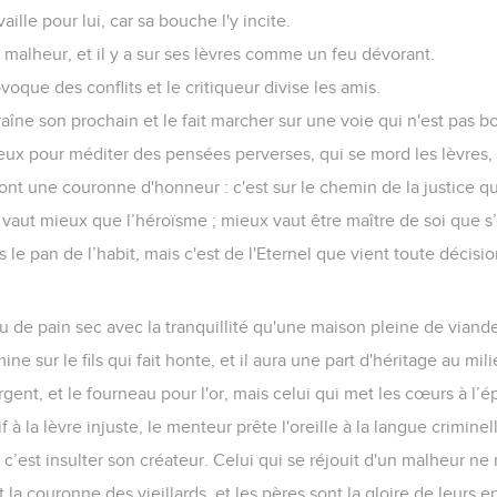
vaille pour lui, car sa bouche l'y incite.
 malheur, et il y a sur ses lèvres comme un feu dévorant.
que des conflits et le critiqueur divise les amis.
îne son prochain et le fait marcher sur une voie qui n'est pas b
eux pour méditer des pensées perverses, qui se mord les lèvres, 
nt une couronne d'honneur : c'est sur le chemin de la justice qu
e vaut mieux que l’héroïsme ; mieux vaut être maître de soi que s
s le pan de l’habit, mais c'est de l'Eternel que vient toute décisio
 de pain sec avec la tranquillité qu'une maison pleine de viand
ne sur le fils qui fait honte, et il aura une part d'héritage au mili
rgent, et le fourneau pour l'or, mais celui qui met les cœurs à l’ép
 à la lèvre injuste, le menteur prête l'oreille à la langue criminel
’est insulter son créateur. Celui qui se réjouit d'un malheur ne 
 la couronne des vieillards, et les pères sont la gloire de leurs e