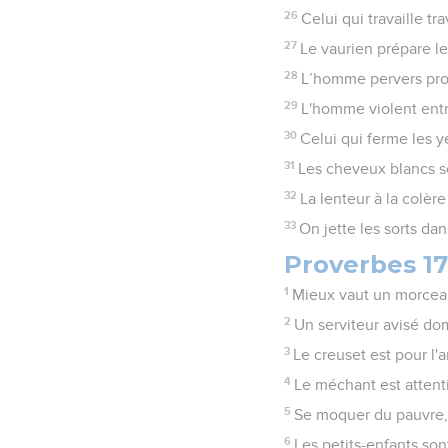
26
Celui qui travaille tra
27
Le vaurien prépare le
28
L’homme pervers provo
29
L'homme violent entra
30
Celui qui ferme les y
31
Les cheveux blancs so
32
La lenteur à la colèr
33
On jette les sorts dan
Proverbes 17
1
Mieux vaut un morceau
2
Un serviteur avisé domi
3
Le creuset est pour l'a
4
Le méchant est attentif
5
Se moquer du pauvre, c
6
Les petits-enfants sont