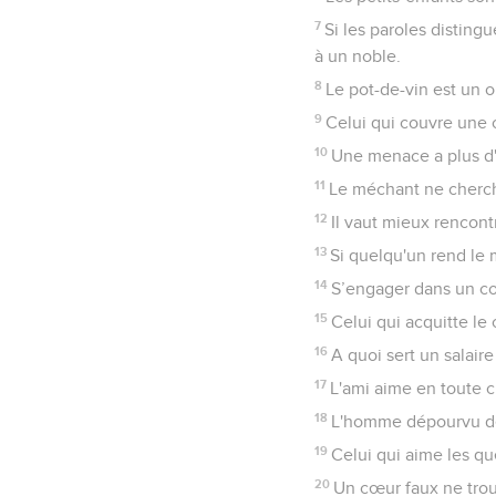
7
Si les paroles distin
à un noble.
8
Le pot-de-vin est un ou
9
Celui qui couvre une o
10
Une menace a plus d'
11
Le méchant ne cherche
12
Il vaut mieux rencont
13
Si quelqu'un rend le 
14
S’engager dans un conf
15
Celui qui acquitte le
16
A quoi sert un salair
17
L'ami aime en toute c
18
L'homme dépourvu de 
19
Celui qui aime les que
20
Un cœur faux ne trou