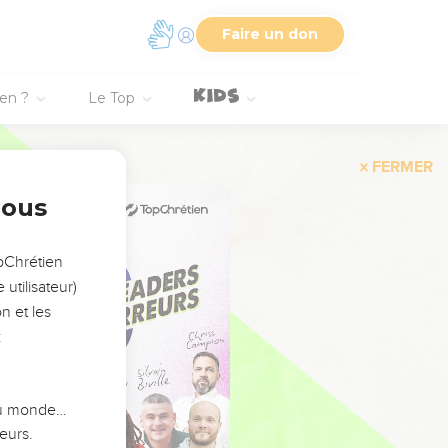
Faire un don
ien ?
Le Top
FERMER
nous
opChrétien
utilisateur)
n et les
:
 du monde…
eurs.