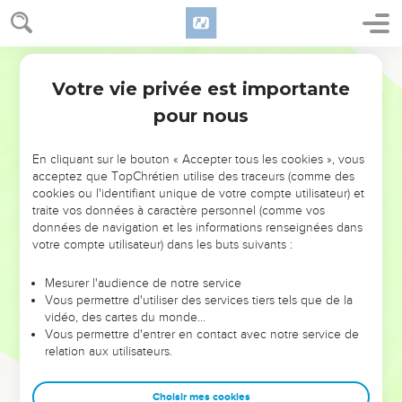
Votre vie privée est importante
pour nous
NE MANQUEZ PAS L’ÉVÉNEMENT
En cliquant sur le bouton « Accepter tous les cookies », vous
DE L’ANNÉE !
acceptez que TopChrétien utilise des traceurs (comme des
cookies ou l'identifiant unique de votre compte utilisateur) et
ET SI LEURS ERREURS POUVAIENT VOUS ÉVITER LES
traite vos données à caractère personnel (comme vos
VOTRES ?
données de navigation et les informations renseignées dans
votre compte utilisateur) dans les buts suivants :
On admire souvent les leaders pour leurs réussites, leur impact,
leur foi ou leur vision. Mais on voit moins les doutes, les erreurs
Mesurer l'audience de notre service
Vous permettre d'utiliser des services tiers tels que de la
et les saisons difficiles qu'ils ont traversés, alors même que ce
vidéo, des cartes du monde…
sont elles qui les ont façonnés.
Vous permettre d'entrer en contact avec notre service de
relation aux utilisateurs.
Dans cette conférence, leaders, entrepreneurs, et responsables
reviennent sur les erreurs marquantes de leur parcours et les
clés pour avancer avec plus de sagesse afin que leurs erreurs
Choisir mes cookies