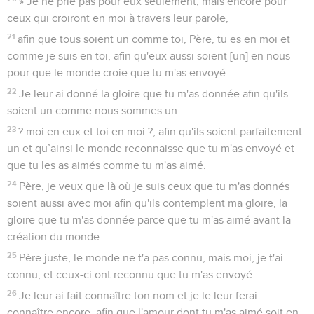
» Je ne prie pas pour eux seulement, mais encore pour
ceux qui croiront en moi à travers leur parole,
21
afin que tous soient un comme toi, Père, tu es en moi et
comme je suis en toi, afin qu'eux aussi soient [un] en nous
pour que le monde croie que tu m'as envoyé.
22
Je leur ai donné la gloire que tu m'as donnée afin qu'ils
soient un comme nous sommes un
23
? moi en eux et toi en moi ?, afin qu'ils soient parfaitement
un et qu’ainsi le monde reconnaisse que tu m'as envoyé et
que tu les as aimés comme tu m'as aimé.
24
Père, je veux que là où je suis ceux que tu m'as donnés
soient aussi avec moi afin qu'ils contemplent ma gloire, la
gloire que tu m'as donnée parce que tu m'as aimé avant la
création du monde.
25
Père juste, le monde ne t'a pas connu, mais moi, je t'ai
connu, et ceux-ci ont reconnu que tu m'as envoyé.
26
Je leur ai fait connaître ton nom et je le leur ferai
connaître encore, afin que l'amour dont tu m'as aimé soit en