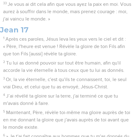
33
Je vous ai dit cela afin que vous ayez la paix en moi. Vous
aurez à souffrir dans le monde, mais prenez courage : moi,
j'ai vaincu le monde. »
Jean 17
1
Après ces paroles, Jésus leva les yeux vers le ciel et dit :
« Père, l'heure est venue ! Révèle la gloire de ton Fils afin
que ton Fils [aussi] révèle ta gloire.
2
Tu lui as donné pouvoir sur tout être humain, afin qu'il
accorde la vie éternelle à tous ceux que tu lui as donnés.
3
Or, la vie éternelle, c'est qu'ils te connaissent, toi, le seul
vrai Dieu, et celui que tu as envoyé, Jésus-Christ.
4
J’ai révélé ta gloire sur la terre, j'ai terminé ce que tu
m'avais donné à faire.
5
Maintenant, Père, révèle toi-même ma gloire auprès de toi
en me donnant la gloire que j'avais auprès de toi avant que
le monde existe.
6
» Je t'ai fait connaître aux hommes que tu m'as donnés du