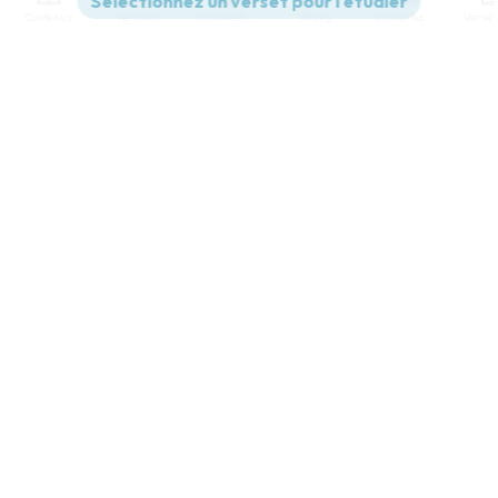
Contenus
Versions
Commentaires
Strong
Dictionnaire
Paramètres de lecture
Afficher les numéros de versets
Mode dyslexique
Désactivé
Simple
Coul
eur
Police d'écriture
Serif
Sans-serif
Taille de texte
Grand
Moyen
Petit