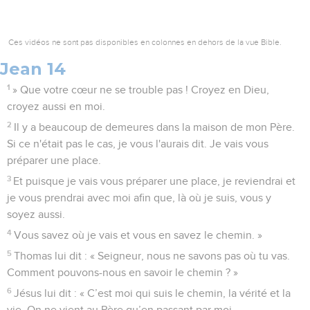
Ces vidéos ne sont pas disponibles en colonnes en dehors de la vue Bible.
Jean 14
1
» Que votre cœur ne se trouble pas ! Croyez en Dieu,
croyez aussi en moi.
2
Il y a beaucoup de demeures dans la maison de mon Père.
Si ce n'était pas le cas, je vous l'aurais dit. Je vais vous
préparer une place.
3
Et puisque je vais vous préparer une place, je reviendrai et
je vous prendrai avec moi afin que, là où je suis, vous y
soyez aussi.
4
Vous savez où je vais et vous en savez le chemin. »
5
Thomas lui dit : « Seigneur, nous ne savons pas où tu vas.
Comment pouvons-nous en savoir le chemin ? »
6
Jésus lui dit : « C’est moi qui suis le chemin, la vérité et la
vie. On ne vient au Père qu’en passant par moi.