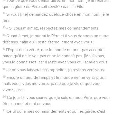
Tout ce que vous demanderez en mon nom, je le ferai afin
que la gloire du Père soit révélée dans le Fils.
14
Si vous [me] demandez quelque chose en mon nom, je le
ferai.
15
» Si vous m'aimez, respectez mes commandements.
16
Quant à moi, je prierai le Père et il vous donnera un autre
défenseur afin qu'il reste éternellement avec vous :
17
l'Esprit de la vérité, que le monde ne peut pas accepter
parce qu'il ne le voit pas et ne le connaît pas. [Mais] vous,
vous le connaissez, car il reste avec vous et il sera en vous.
18
Je ne vous laisserai pas orphelins, je reviens vers vous.
19
Encore un peu de temps et le monde ne me verra plus ;
mais vous, vous me verrez parce que je vis et que vous
vivrez aussi.
20
Ce jour-là, vous saurez que je suis en mon Père, que vous
êtes en moi et moi en vous.
21
Celui qui a mes commandements et qui les garde, c'est