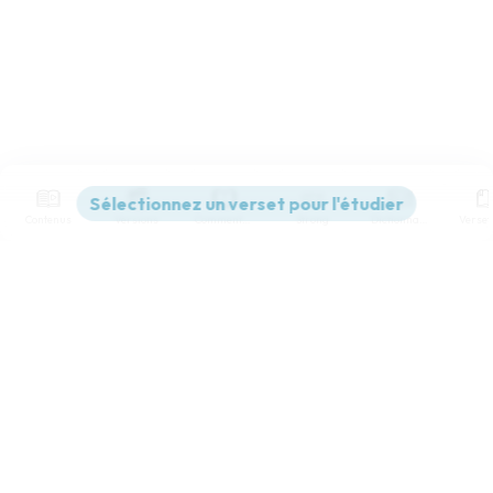
Contenus
Versions
Commentaires
Strong
Dictionnaire
Paramètres de lecture
Afficher les numéros de versets
Mode dyslexique
Désactivé
Simple
Coul
eur