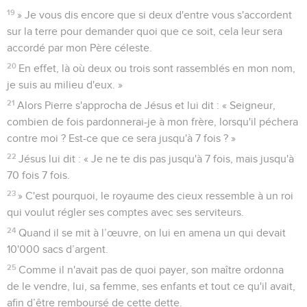
19
» Je vous dis encore que si deux d'entre vous s'accordent
sur la terre pour demander quoi que ce soit, cela leur sera
accordé par mon Père céleste.
20
En effet, là où deux ou trois sont rassemblés en mon nom,
je suis au milieu d'eux. »
21
Alors Pierre s'approcha de Jésus et lui dit : « Seigneur,
combien de fois pardonnerai-je à mon frère, lorsqu'il péchera
contre moi ? Est-ce que ce sera jusqu'à 7 fois ? »
22
Jésus lui dit : « Je ne te dis pas jusqu'à 7 fois, mais jusqu'à
70 fois 7 fois.
23
» C'est pourquoi, le royaume des cieux ressemble à un roi
qui voulut régler ses comptes avec ses serviteurs.
24
Quand il se mit à l’œuvre, on lui en amena un qui devait
10'000 sacs d’argent.
25
Comme il n'avait pas de quoi payer, son maître ordonna
de le vendre, lui, sa femme, ses enfants et tout ce qu'il avait,
afin d’être remboursé de cette dette.