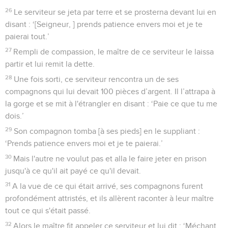
26
Le serviteur se jeta par terre et se prosterna devant lui en
disant : ‘[Seigneur, ] prends patience envers moi et je te
paierai tout.’
27
Rempli de compassion, le maître de ce serviteur le laissa
partir et lui remit la dette.
28
Une fois sorti, ce serviteur rencontra un de ses
compagnons qui lui devait 100 pièces d’argent. Il l’attrapa à
la gorge et se mit à l'étrangler en disant : ‘Paie ce que tu me
dois.’
29
Son compagnon tomba [à ses pieds] en le suppliant :
‘Prends patience envers moi et je te paierai.’
30
Mais l'autre ne voulut pas et alla le faire jeter en prison
jusqu'à ce qu'il ait payé ce qu'il devait.
31
A la vue de ce qui était arrivé, ses compagnons furent
profondément attristés, et ils allèrent raconter à leur maître
tout ce qui s'était passé.
32
Alors le maître fit appeler ce serviteur et lui dit : ‘Méchant