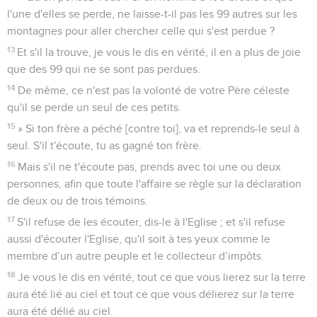
l'une d'elles se perde, ne laisse-t-il pas les 99 autres sur les
montagnes pour aller chercher celle qui s'est perdue ?
13
Et s'il la trouve, je vous le dis en vérité, il en a plus de joie
que des 99 qui ne se sont pas perdues.
14
De même, ce n'est pas la volonté de votre Père céleste
qu'il se perde un seul de ces petits.
15
» Si ton frère a péché [contre toi], va et reprends-le seul à
seul. S'il t'écoute, tu as gagné ton frère.
16
Mais s'il ne t'écoute pas, prends avec toi une ou deux
personnes, afin que toute l'affaire se règle sur la déclaration
de deux ou de trois témoins.
17
S'il refuse de les écouter, dis-le à l'Eglise ; et s'il refuse
aussi d'écouter l'Eglise, qu'il soit à tes yeux comme le
membre d’un autre peuple et le collecteur d’impôts.
18
Je vous le dis en vérité, tout ce que vous lierez sur la terre
aura été lié au ciel et tout ce que vous délierez sur la terre
aura été délié au ciel.