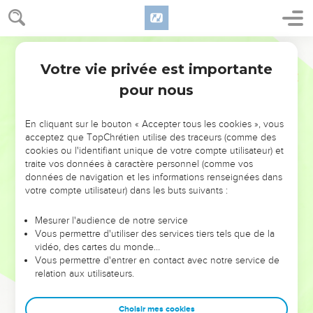
Votre vie privée est importante
pour nous
NE MANQUEZ PAS L’ÉVÉNEMENT
En cliquant sur le bouton « Accepter tous les cookies », vous
DE L’ANNÉE !
acceptez que TopChrétien utilise des traceurs (comme des
cookies ou l'identifiant unique de votre compte utilisateur) et
ET SI LEURS ERREURS POUVAIENT VOUS ÉVITER LES
traite vos données à caractère personnel (comme vos
VOTRES ?
données de navigation et les informations renseignées dans
votre compte utilisateur) dans les buts suivants :
On admire souvent les leaders pour leurs réussites, leur impact,
leur foi ou leur vision. Mais on voit moins les doutes, les erreurs
Mesurer l'audience de notre service
Vous permettre d'utiliser des services tiers tels que de la
et les saisons difficiles qu'ils ont traversés, alors même que ce
vidéo, des cartes du monde…
sont elles qui les ont façonnés.
Vous permettre d'entrer en contact avec notre service de
relation aux utilisateurs.
Dans cette conférence, leaders, entrepreneurs, et responsables
reviennent sur les erreurs marquantes de leur parcours et les
clés pour avancer avec plus de sagesse afin que leurs erreurs
Choisir mes cookies