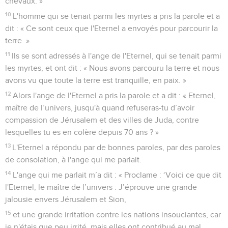
chevaux. »
10
L'homme qui se tenait parmi les myrtes a pris la parole et a
dit : « Ce sont ceux que l'Eternel a envoyés pour parcourir la
terre. »
11
Ils se sont adressés à l'ange de l'Eternel, qui se tenait parmi
les myrtes, et ont dit : « Nous avons parcouru la terre et nous
avons vu que toute la terre est tranquille, en paix. »
12
Alors l'ange de l'Eternel a pris la parole et a dit : « Eternel,
maître de l’univers, jusqu'à quand refuseras-tu d’avoir
compassion de Jérusalem et des villes de Juda, contre
lesquelles tu es en colère depuis 70 ans ? »
13
L'Eternel a répondu par de bonnes paroles, par des paroles
de consolation, à l'ange qui me parlait.
14
L'ange qui me parlait m’a dit : « Proclame : ‘Voici ce que dit
l'Eternel, le maître de l’univers : J’éprouve une grande
jalousie envers Jérusalem et Sion,
15
et une grande irritation contre les nations insouciantes, car
je n'étais que peu irrité, mais elles ont contribué au mal.