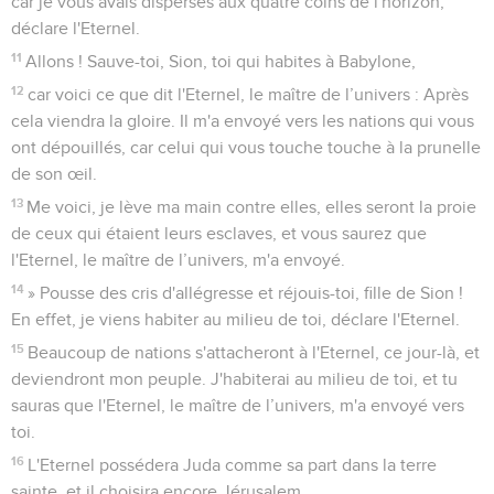
car je vous avais dispersés aux quatre coins de l'horizon,
déclare l'Eternel.
11
Allons ! Sauve-toi, Sion, toi qui habites à Babylone,
12
car voici ce que dit l'Eternel, le maître de l’univers : Après
cela viendra la gloire. Il m'a envoyé vers les nations qui vous
ont dépouillés, car celui qui vous touche touche à la prunelle
de son œil.
13
Me voici, je lève ma main contre elles, elles seront la proie
de ceux qui étaient leurs esclaves, et vous saurez que
l'Eternel, le maître de l’univers, m'a envoyé.
14
» Pousse des cris d'allégresse et réjouis-toi, fille de Sion !
En effet, je viens habiter au milieu de toi, déclare l'Eternel.
15
Beaucoup de nations s'attacheront à l'Eternel, ce jour-là, et
deviendront mon peuple. J'habiterai au milieu de toi, et tu
sauras que l'Eternel, le maître de l’univers, m'a envoyé vers
toi.
16
L'Eternel possédera Juda comme sa part dans la terre
sainte, et il choisira encore Jérusalem.