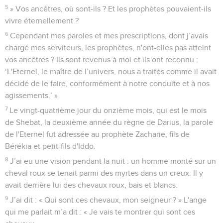
5
» Vos ancêtres, où sont-ils ? Et les prophètes pouvaient-ils
vivre éternellement ?
6
Cependant mes paroles et mes prescriptions, dont j’avais
chargé mes serviteurs, les prophètes, n'ont-elles pas atteint
vos ancêtres ? Ils sont revenus à moi et ils ont reconnu :
‘L'Eternel, le maître de l’univers, nous a traités comme il avait
décidé de le faire, conformément à notre conduite et à nos
agissements.’ »
7
Le vingt-quatrième jour du onzième mois, qui est le mois
de Shebat, la deuxième année du règne de Darius, la parole
de l'Eternel fut adressée au prophète Zacharie, fils de
Bérékia et petit-fils d'Iddo.
8
J’ai eu une vision pendant la nuit : un homme monté sur un
cheval roux se tenait parmi des myrtes dans un creux. Il y
avait derrière lui des chevaux roux, bais et blancs.
9
J’ai dit : « Qui sont ces chevaux, mon seigneur ? » L'ange
qui me parlait m’a dit : « Je vais te montrer qui sont ces