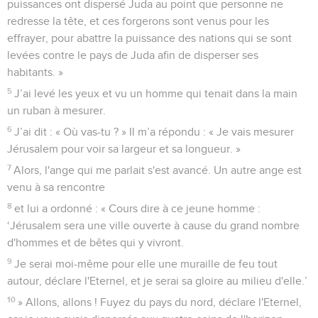
puissances ont dispersé Juda au point que personne ne
redresse la tête, et ces forgerons sont venus pour les
effrayer, pour abattre la puissance des nations qui se sont
levées contre le pays de Juda afin de disperser ses
habitants. »
5
J’ai levé les yeux et vu un homme qui tenait dans la main
un ruban à mesurer.
6
J’ai dit : « Où vas-tu ? » Il m’a répondu : « Je vais mesurer
Jérusalem pour voir sa largeur et sa longueur. »
7
Alors, l'ange qui me parlait s'est avancé. Un autre ange est
venu à sa rencontre
8
et lui a ordonné : « Cours dire à ce jeune homme :
‘Jérusalem sera une ville ouverte à cause du grand nombre
d'hommes et de bêtes qui y vivront.
9
Je serai moi-même pour elle une muraille de feu tout
autour, déclare l'Eternel, et je serai sa gloire au milieu d'elle.’
10
» Allons, allons ! Fuyez du pays du nord, déclare l'Eternel,