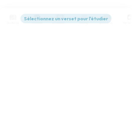
Contenus
Versions
Commentaires
Strong
Dictionnaire
Paramètres de lecture
Afficher les numéros de versets
Mode dyslexique
Désactivé
Simple
Coul
eur
Police d'écriture
Serif
Sans-serif
Taille de texte