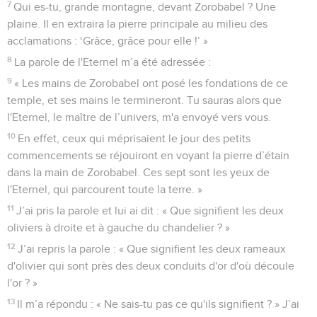
7
Qui es-tu, grande montagne, devant Zorobabel ? Une
plaine. Il en extraira la pierre principale au milieu des
acclamations : ‘Grâce, grâce pour elle !’ »
8
La parole de l'Eternel m’a été adressée :
9
« Les mains de Zorobabel ont posé les fondations de ce
temple, et ses mains le termineront. Tu sauras alors que
l'Eternel, le maître de l’univers, m'a envoyé vers vous.
10
En effet, ceux qui méprisaient le jour des petits
commencements se réjouiront en voyant la pierre d’étain
dans la main de Zorobabel. Ces sept sont les yeux de
l'Eternel, qui parcourent toute la terre. »
11
J’ai pris la parole et lui ai dit : « Que signifient les deux
oliviers à droite et à gauche du chandelier ? »
12
J’ai repris la parole : « Que signifient les deux rameaux
d'olivier qui sont près des deux conduits d'or d'où découle
l'or ? »
13
Il m’a répondu : « Ne sais-tu pas ce qu'ils signifient ? » J’ai