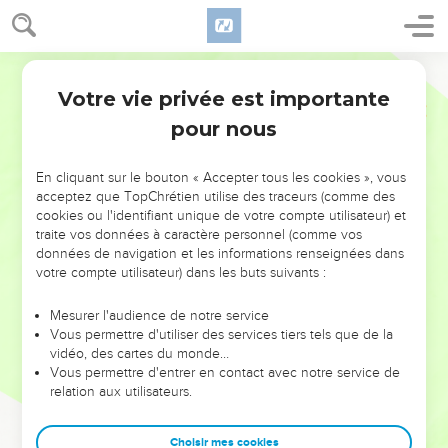
Votre vie privée est importante
pour nous
NE MANQUEZ PAS L’ÉVÉNEMENT
En cliquant sur le bouton « Accepter tous les cookies », vous
DE L’ANNÉE !
acceptez que TopChrétien utilise des traceurs (comme des
cookies ou l'identifiant unique de votre compte utilisateur) et
ET SI LEURS ERREURS POUVAIENT VOUS ÉVITER LES
traite vos données à caractère personnel (comme vos
VOTRES ?
données de navigation et les informations renseignées dans
votre compte utilisateur) dans les buts suivants :
On admire souvent les leaders pour leurs réussites, leur impact,
leur foi ou leur vision. Mais on voit moins les doutes, les erreurs
Mesurer l'audience de notre service
Vous permettre d'utiliser des services tiers tels que de la
et les saisons difficiles qu'ils ont traversés, alors même que ce
vidéo, des cartes du monde…
sont elles qui les ont façonnés.
Vous permettre d'entrer en contact avec notre service de
relation aux utilisateurs.
Dans cette conférence, leaders, entrepreneurs, et responsables
reviennent sur les erreurs marquantes de leur parcours et les
clés pour avancer avec plus de sagesse afin que leurs erreurs
Choisir mes cookies