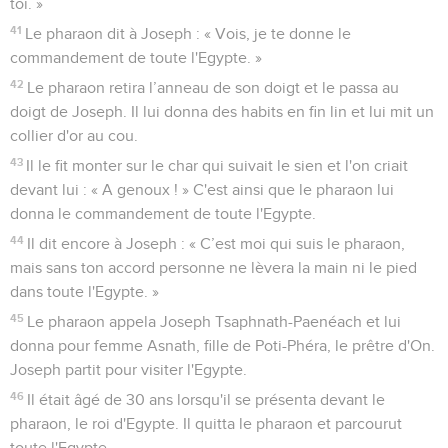
toi. »
41
Le pharaon dit à Joseph : « Vois, je te donne le
commandement de toute l'Egypte. »
42
Le pharaon retira l’anneau de son doigt et le passa au
doigt de Joseph. Il lui donna des habits en fin lin et lui mit un
collier d'or au cou.
43
Il le fit monter sur le char qui suivait le sien et l'on criait
devant lui : « A genoux ! » C'est ainsi que le pharaon lui
donna le commandement de toute l'Egypte.
44
Il dit encore à Joseph : « C’est moi qui suis le pharaon,
mais sans ton accord personne ne lèvera la main ni le pied
dans toute l'Egypte. »
45
Le pharaon appela Joseph Tsaphnath-Paenéach et lui
donna pour femme Asnath, fille de Poti-Phéra, le prêtre d'On.
Joseph partit pour visiter l'Egypte.
46
Il était âgé de 30 ans lorsqu'il se présenta devant le
pharaon, le roi d'Egypte. Il quitta le pharaon et parcourut
toute l'Egypte.