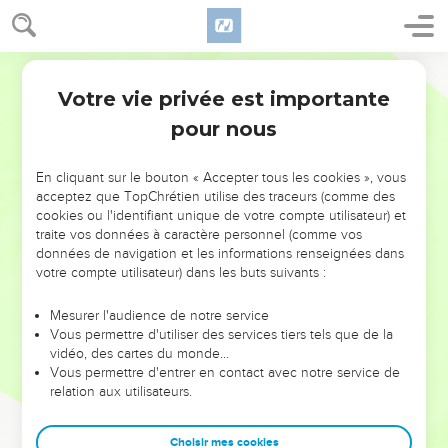
Votre vie privée est importante
pour nous
NE MANQUEZ PAS L’ÉVÉNEMENT
En cliquant sur le bouton « Accepter tous les cookies », vous
DE L’ANNÉE !
acceptez que TopChrétien utilise des traceurs (comme des
cookies ou l'identifiant unique de votre compte utilisateur) et
ET SI LEURS ERREURS POUVAIENT VOUS ÉVITER LES
traite vos données à caractère personnel (comme vos
VOTRES ?
données de navigation et les informations renseignées dans
votre compte utilisateur) dans les buts suivants :
On admire souvent les leaders pour leurs réussites, leur impact,
leur foi ou leur vision. Mais on voit moins les doutes, les erreurs
Mesurer l'audience de notre service
Vous permettre d'utiliser des services tiers tels que de la
et les saisons difficiles qu'ils ont traversés, alors même que ce
vidéo, des cartes du monde…
sont elles qui les ont façonnés.
Vous permettre d'entrer en contact avec notre service de
relation aux utilisateurs.
Dans cette conférence, leaders, entrepreneurs, et responsables
reviennent sur les erreurs marquantes de leur parcours et les
clés pour avancer avec plus de sagesse afin que leurs erreurs
Choisir mes cookies