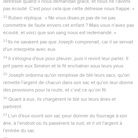
détresse quand il nous demandait grâce, et nous ne l'avons
pas écouté. C'est pour cela que cette détresse nous frappe. »
22
Ruben répliqua : « Ne vous disais-je pas de ne pas
commettre de faute envers cet enfant ? Mais vous n'avez pas
écouté, et voici que son sang nous est redemandé. »
23
Ils ne savaient pas que Joseph comprenait, car il se servait
d'un interprète avec eux.
24
Il s'éloigna d'eux pour pleurer, puis il revint leur parler. Il
prit parmi eux Siméon et le fit enchaîner sous leurs yeux.
25
Joseph ordonna qu'on remplisse de blé leurs sacs, qu'on
remette l'argent de chacun dans son sac et qu'on leur donne
des provisions pour la route, et c’est ce qu’on fit.
26
Quant à eux, ils chargèrent le blé sur leurs ânes et
partirent.
27
L'un d'eux ouvrit son sac pour donner du fourrage à son
âne, à l'endroit où ils passèrent la nuit, et il vit l'argent à
l'entrée du sac.