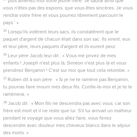
puis amenez-moi votre jeune frère. Je saurai ainsi que
vous n'êtes pas des espions, que vous êtes sincères. Je vous
rendrai votre frère et vous pourrez librement parcourir le
pays.’ »
35
Lorsqu'ils vidèrent leurs sacs, ils constatèrent que le
paquet d'argent de chacun était dans son sac. Ils virent, eux
et leur père, leurs paquets d'argent et ils eurent peur.
36
Leur père Jacob leur dit : « Vous me privez de mes
enfants ! Joseph n'est plus là, Siméon n'est plus là et vous
prendriez Benjamin ! C'est sur moi que tout cela retombe. »
37
Ruben dit à son père : « Si je ne te ramène pas Benjamin,
tu pourras faire mourir mes deux fils. Confie-le-moi et je te le
ramènerai. »
38
Jacob dit : « Mon fils ne descendra pas avec vous, car son
frère est mort et il ne reste que lui. S'il lui arrivait un malheur
pendant le voyage que vous allez faire, vous feriez
descendre avec douleur mes cheveux blancs dans le séjour
des morts. »