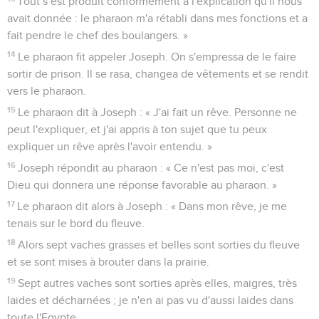
Tout s’est produit conformément à l'explication qu'il nous
avait donnée : le pharaon m'a rétabli dans mes fonctions et a
fait pendre le chef des boulangers. »
14
Le pharaon fit appeler Joseph. On s'empressa de le faire
sortir de prison. Il se rasa, changea de vêtements et se rendit
vers le pharaon.
15
Le pharaon dit à Joseph : « J'ai fait un rêve. Personne ne
peut l'expliquer, et j'ai appris à ton sujet que tu peux
expliquer un rêve après l'avoir entendu. »
16
Joseph répondit au pharaon : « Ce n'est pas moi, c'est
Dieu qui donnera une réponse favorable au pharaon. »
17
Le pharaon dit alors à Joseph : « Dans mon rêve, je me
tenais sur le bord du fleuve.
18
Alors sept vaches grasses et belles sont sorties du fleuve
et se sont mises à brouter dans la prairie.
19
Sept autres vaches sont sorties après elles, maigres, très
laides et décharnées ; je n'en ai pas vu d'aussi laides dans
toute l'Egypte.