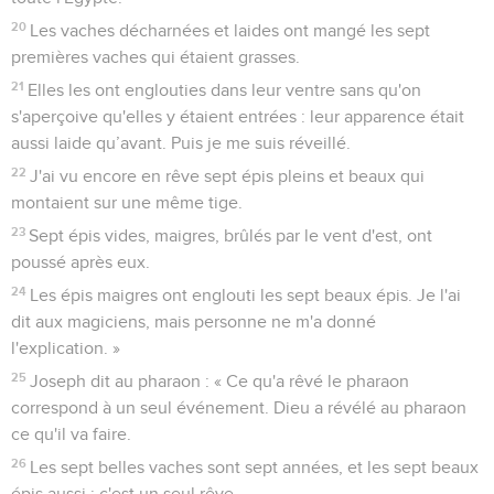
20
Les vaches décharnées et laides ont mangé les sept
premières vaches qui étaient grasses.
21
Elles les ont englouties dans leur ventre sans qu'on
s'aperçoive qu'elles y étaient entrées : leur apparence était
aussi laide qu’avant. Puis je me suis réveillé.
22
J'ai vu encore en rêve sept épis pleins et beaux qui
montaient sur une même tige.
23
Sept épis vides, maigres, brûlés par le vent d'est, ont
poussé après eux.
24
Les épis maigres ont englouti les sept beaux épis. Je l'ai
dit aux magiciens, mais personne ne m'a donné
l'explication. »
25
Joseph dit au pharaon : « Ce qu'a rêvé le pharaon
correspond à un seul événement. Dieu a révélé au pharaon
ce qu'il va faire.
26
Les sept belles vaches sont sept années, et les sept beaux
épis aussi : c'est un seul rêve.