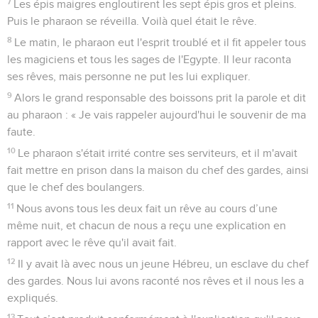
7
Les épis maigres engloutirent les sept épis gros et pleins.
Puis le pharaon se réveilla. Voilà quel était le rêve.
8
Le matin, le pharaon eut l'esprit troublé et il fit appeler tous
les magiciens et tous les sages de l'Egypte. Il leur raconta
ses rêves, mais personne ne put les lui expliquer.
9
Alors le grand responsable des boissons prit la parole et dit
au pharaon : « Je vais rappeler aujourd'hui le souvenir de ma
faute.
10
Le pharaon s'était irrité contre ses serviteurs, et il m'avait
fait mettre en prison dans la maison du chef des gardes, ainsi
que le chef des boulangers.
11
Nous avons tous les deux fait un rêve au cours d’une
même nuit, et chacun de nous a reçu une explication en
rapport avec le rêve qu'il avait fait.
12
Il y avait là avec nous un jeune Hébreu, un esclave du chef
des gardes. Nous lui avons raconté nos rêves et il nous les a
expliqués.
13