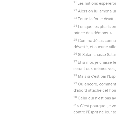
21
Les nations espérero
22
Alors on lui amena un
23
Toute la foule disait,
24
Lorsque les pharisie
prince des démons. »
25
Comme Jésus connaissa
dévasté, et aucune ville
26
Si Satan chasse Sata
27
Et si moi, je chasse l
seront eux-mêmes vos 
28
Mais si c'est par l'E
29
Ou encore, comment qu
d'abord attaché cet hom
30
Celui qui n'est pas a
31
» C'est pourquoi je 
contre l'Esprit ne leur 