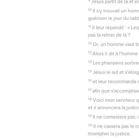
9
Jésus partit de là et 
10
Il s'y trouvait un hom
guérison le jour du sabb
11
Il leur répondit : « L
pas la retirer de là ?
12
Or, un homme vaut bea
13
Alors il dit à l'homme 
14
Les pharisiens sortire
15
Jésus le sut et s'éloi
16
et leur recommanda s
17
afin que s'accompliss
18
Voici mon serviteur q
et il annoncera la justi
19
Il ne contestera pas, 
20
Il ne cassera pas le 
triompher la justice.