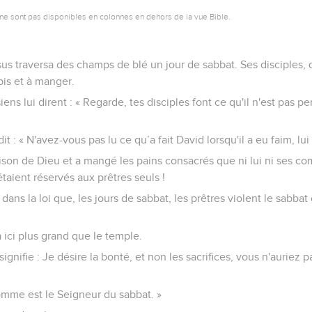
ne sont pas disponibles en colonnes en dehors de la vue Bible.
us traversa des champs de blé un jour de sabbat. Ses disciples, q
pis et à manger.
iens lui dirent : « Regarde, tes disciples font ce qu'il n'est pas p
it : « N'avez-vous pas lu ce qu’a fait David lorsqu'il a eu faim, l
aison de Dieu et a mangé les pains consacrés que ni lui ni ses c
taient réservés aux prêtres seuls !
dans la loi que, les jours de sabbat, les prêtres violent le sabba
 a ici plus grand que le temple.
signifie : Je désire la bonté, et non les sacrifices, vous n'aurie
'homme est le Seigneur du sabbat. »