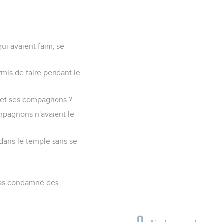
ui avaient faim, se
ermis de faire pendant le
ui et ses compagnons ?
ompagnons n'avaient le
t dans le temple sans se
z pas condamné des