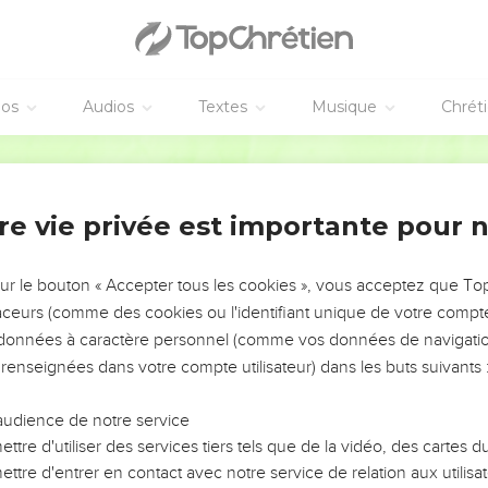
éos
Audios
Textes
Musique
Chrét
re vie privée est importante pour 
NEMENT DE L’ANNÉE !
ÉVITER LES VOTRES ?
sur le bouton « Accepter tous les cookies », vous acceptez que T
traceurs (comme des cookies ou l'identifiant unique de votre compte 
tes, leur impact, leur foi ou leur vision. Mais on voit
s données à caractère personnel (comme vos données de navigatio
fficiles qu'ils ont traversés, alors même que ce sont
 renseignées dans votre compte utilisateur) dans les buts suivants 
audience de notre service
s, et responsables reviennent sur les erreurs
 avancer avec plus de sagesse afin que leurs erreurs
ttre d'utiliser des services tiers tels que de la vidéo, des cartes
un ministère, une équipe, un groupe ou une famille,
ttre d'entrer en contact avec notre service de relation aux utilisat