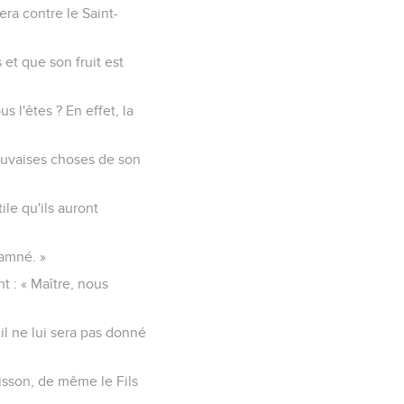
era contre le Saint-
 et que son fruit est
l'êtes ? En effet, la
auvaises choses de son
le qu'ils auront
damné. »
nt : « Maître, nous
il ne lui sera pas donné
oisson, de même le Fils