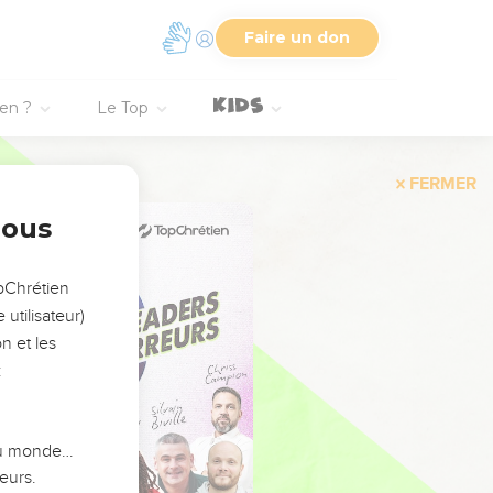
Faire un don
ien ?
Le Top
FERMER
nous
opChrétien
utilisateur)
n et les
:
 du monde…
eurs.