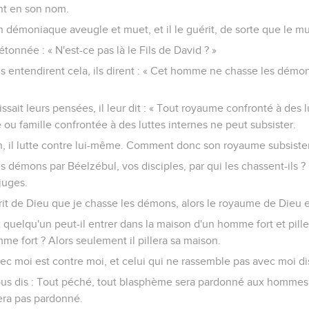
nt en son nom.
 démoniaque aveugle et muet, et il le guérit, de sorte que le mue
 étonnée : « N'est-ce pas là le Fils de David ? »
ns entendirent cela, ils dirent : « Cet homme ne chasse les démo
it leurs pensées, il leur dit : « Tout royaume confronté à des l
 ou famille confrontée à des luttes internes ne peut subsister.
n, il lutte contre lui-même. Comment donc son royaume subsistera
es démons par Béelzébul, vos disciples, par qui les chassent-ils ? 
juges.
sprit de Dieu que je chasse les démons, alors le royaume de Dieu 
elqu'un peut-il entrer dans la maison d'un homme fort et piller 
me fort ? Alors seulement il pillera sa maison.
vec moi est contre moi, et celui qui ne rassemble pas avec moi di
vous dis : Tout péché, tout blasphème sera pardonné aux hommes
sera pas pardonné.