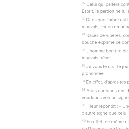
32
Celui qui parlera cont
Esprit, le pardon ne lu
33
Dites que l'arbre est 
mauvais, car on reconnaî
34
Races de vipères, co
bouche exprime ce dont
35
L'homme bon tire de 
mauvais trésor.
36
Je vous le dis : le j
prononcée.
37
En effet, d'après tes 
38
Alors quelques-uns des
voudrions voir un signe
39
Il leur répondit : « 
d'autre signe que celui
40
En effet, de même que
de l'homme sera trois jou