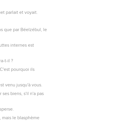
t parlait et voyait.
ns que par Béelzébul, le
uttes internes est
-t-il ?
C'est pourquoi ils
est venu jusqu'à vous.
ses biens, s'il n'a pas
sperse.
, mais le blasphème