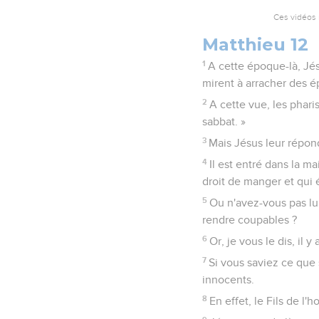
Ces vidéos 
Matthieu 12
1
A cette époque-là, Jés
mirent à arracher des é
2
A cette vue, les pharis
sabbat. »
3
Mais Jésus leur répond
4
Il est entré dans la m
droit de manger et qui é
5
Ou n'avez-vous pas lu 
rendre coupables ?
6
Or, je vous le dis, il y
7
Si vous saviez ce que 
innocents.
8
En effet, le Fils de l