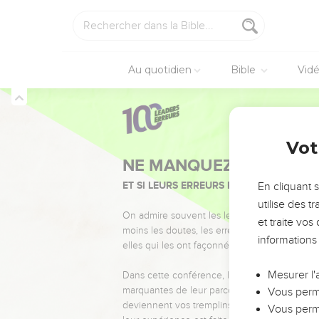
Au quotidien
Bible
Vid
Vot
NE MANQUEZ PAS L’ÉVÉ
ET SI LEURS ERREURS POUVAIENT VOUS 
En cliquant 
utilise des 
On admire souvent les leaders pour leurs réussi
et traite vo
moins les doutes, les erreurs et les saisons di
informations
elles qui les ont façonnés.
Mesurer l'
Dans cette conférence, leaders, entrepreneur
marquantes de leur parcours et les clés pour
Vous perme
deviennent vos tremplins. Que vous guidiez 
Vous perme