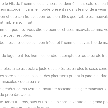
re le Fils de l'homme, cela lui sera pardonné ; mais celui qui parl
i sera accordé ni dans le monde présent ni dans le monde à venir.
bon et que son fruit est bon, ou bien dites que l'arbre est mauvais
t l'arbre à son fruit.
mment pourriez-vous dire de bonnes choses, mauvais comme vous 
 le cœur est plein.
bonnes choses de son bon trésor et l'homme mauvais tire de m
our du jugement, les hommes rendront compte de toute parole inuti
paroles tu seras déclaré juste et d'après tes paroles tu seras con
 spécialistes de la loi et des pharisiens prirent la parole et dire
 miraculeux de ta part. »
Une génération mauvaise et adultère réclame un signe miraculeux, 
 du prophète Jonas.
 Jonas fut trois jours et trois nuits dans le ventre d'un grand p
rs et trois nuits dans la terre.