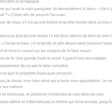
entra dans la synagogue.
me qui avait la main paralysée. Ils demandèrent à Jésus : « Est-il
at ? » C'était afin de pouvoir l'accuser.
equel de vous, s'il n'a qu'une brebis et qu'elle tombe dans un trou l
ucoup plus qu'une brebis ! Il est donc permis de faire du bien l
: « Tends la main. » Il la tendit, et elle devint saine [comme l'autre
nt et tinrent conseil sur les moyens de le faire mourir.
gna de là. Une grande foule le suivit. Il guérit tous les malades
évèrement de ne pas le faire connaître,
e ce que le prophète Esaïe avait annoncé :
ue j'ai choisi, mon bien-aimé qui a toute mon approbation. Je met
ce aux nations.
il ne criera pas, et personne n'entendra sa voix dans les rues.
roseau abîmé et n'éteindra pas la mèche qui fume encore, jusqu'à ce