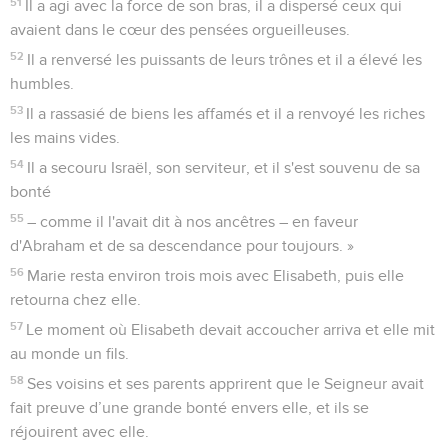
51
Il a agi avec la force de son bras, il a dispersé ceux qui
avaient dans le cœur des pensées orgueilleuses.
52
Il a renversé les puissants de leurs trônes et il a élevé les
humbles.
53
Il a rassasié de biens les affamés et il a renvoyé les riches
les mains vides.
54
Il a secouru Israël, son serviteur, et il s'est souvenu de sa
bonté
55
– comme il l'avait dit à nos ancêtres – en faveur
d'Abraham et de sa descendance pour toujours. »
56
Marie resta environ trois mois avec Elisabeth, puis elle
retourna chez elle.
57
Le moment où Elisabeth devait accoucher arriva et elle mit
au monde un fils.
58
Ses voisins et ses parents apprirent que le Seigneur avait
fait preuve d’une grande bonté envers elle, et ils se
réjouirent avec elle.