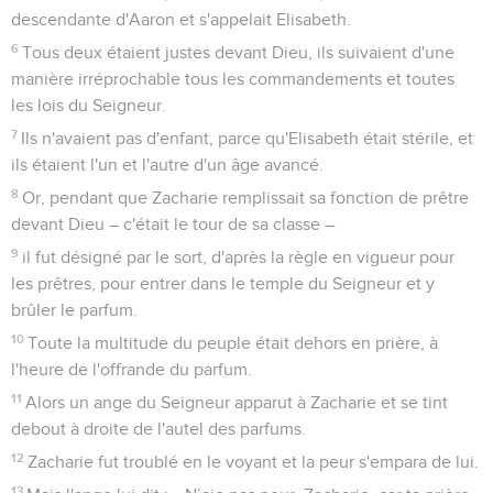
descendante d'Aaron et s'appelait Elisabeth.
6
Tous deux étaient justes devant Dieu, ils suivaient d'une
manière irréprochable tous les commandements et toutes
les lois du Seigneur.
7
Ils n'avaient pas d'enfant, parce qu'Elisabeth était stérile, et
ils étaient l'un et l'autre d'un âge avancé.
8
Or, pendant que Zacharie remplissait sa fonction de prêtre
devant Dieu – c'était le tour de sa classe –
9
il fut désigné par le sort, d'après la règle en vigueur pour
les prêtres, pour entrer dans le temple du Seigneur et y
brûler le parfum.
10
Toute la multitude du peuple était dehors en prière, à
l'heure de l'offrande du parfum.
11
Alors un ange du Seigneur apparut à Zacharie et se tint
debout à droite de l'autel des parfums.
12
Zacharie fut troublé en le voyant et la peur s'empara de lui.
13