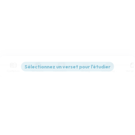
Contenus
Versions
Commentaires
Strong
Dictionnaire
Paramètres de lecture
Afficher les numéros de versets
Mode dyslexique
Désactivé
Simple
Coul
eur