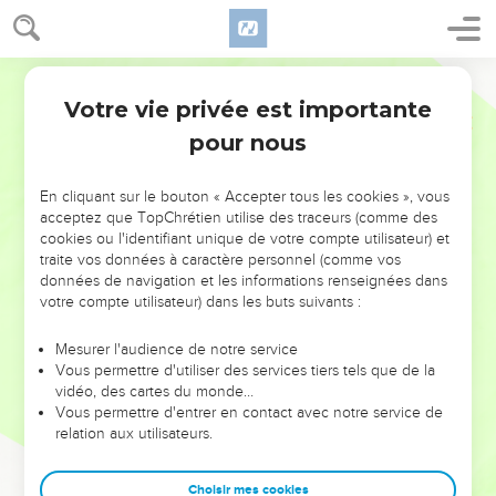
Votre vie privée est importante
pour nous
NE MANQUEZ PAS L’ÉVÉNEMENT
En cliquant sur le bouton « Accepter tous les cookies », vous
DE L’ANNÉE !
acceptez que TopChrétien utilise des traceurs (comme des
cookies ou l'identifiant unique de votre compte utilisateur) et
ET SI LEURS ERREURS POUVAIENT VOUS ÉVITER LES
traite vos données à caractère personnel (comme vos
VOTRES ?
données de navigation et les informations renseignées dans
votre compte utilisateur) dans les buts suivants :
On admire souvent les leaders pour leurs réussites, leur impact,
leur foi ou leur vision. Mais on voit moins les doutes, les erreurs
Mesurer l'audience de notre service
Vous permettre d'utiliser des services tiers tels que de la
et les saisons difficiles qu'ils ont traversés, alors même que ce
vidéo, des cartes du monde…
sont elles qui les ont façonnés.
Vous permettre d'entrer en contact avec notre service de
relation aux utilisateurs.
Dans cette conférence, leaders, entrepreneurs, et responsables
reviennent sur les erreurs marquantes de leur parcours et les
clés pour avancer avec plus de sagesse afin que leurs erreurs
Choisir mes cookies