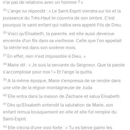
n'ai pas de relations avec un homme ? »
35
L'ange lui répondit : « Le Saint-Esprit viendra sur toi et la
puissance du Très-Haut te couvrira de son ombre. C'est
pourquoi le saint enfant qui naîtra sera appelé Fils de Dieu.
36
Voici qu'Elisabeth, ta parente, est elle aussi devenue
enceinte d'un fils dans sa vieillesse. Celle que l'on appelait
‘la stérile’est dans son sixième mois.
37
En effet, rien n'est impossible à Dieu. »
38
Marie dit : « Je suis la servante du Seigneur. Que ta parole
s’accomplisse pour moi ! » Et l'ange la quitta.
39
A la même époque, Marie s'empressa de se rendre dans
une ville de la région montagneuse de Juda.
40
Elle entra dans la maison de Zacharie et salua Elisabeth.
41
Dès qu'Elisabeth entendit la salutation de Marie, son
enfant remua brusquement en elle et elle fut remplie du
Saint-Esprit.
42
Elle s'écria d'une voix forte : « Tu es bénie parmi les