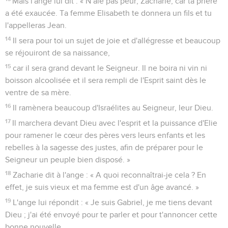
Mais l'ange lui dit : « N’aie pas peur, Zacharie, car ta prière
a été exaucée. Ta femme Elisabeth te donnera un fils et tu
l'appelleras Jean.
14
Il sera pour toi un sujet de joie et d'allégresse et beaucoup
se réjouiront de sa naissance,
15
car il sera grand devant le Seigneur. Il ne boira ni vin ni
boisson alcoolisée et il sera rempli de l'Esprit saint dès le
ventre de sa mère.
16
Il ramènera beaucoup d'Israélites au Seigneur, leur Dieu.
17
Il marchera devant Dieu avec l'esprit et la puissance d'Elie
pour ramener le cœur des pères vers leurs enfants et les
rebelles à la sagesse des justes, afin de préparer pour le
Seigneur un peuple bien disposé. »
18
Zacharie dit à l'ange : « A quoi reconnaîtrai-je cela ? En
effet, je suis vieux et ma femme est d'un âge avancé. »
19
L'ange lui répondit : « Je suis Gabriel, je me tiens devant
Dieu ; j'ai été envoyé pour te parler et pour t'annoncer cette
bonne nouvelle.