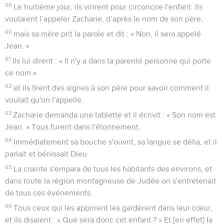
59
Le huitième jour, ils vinrent pour circoncire l'enfant. Ils
voulaient l’appeler Zacharie, d’après le nom de son père,
60
mais sa mère prit la parole et dit : « Non, il sera appelé
Jean. »
61
Ils lui dirent : « Il n'y a dans ta parenté personne qui porte
ce nom »
62
et ils firent des signes à son père pour savoir comment il
voulait qu'on l'appelle.
63
Zacharie demanda une tablette et il écrivit : « Son nom est
Jean. » Tous furent dans l'étonnement.
64
Immédiatement sa bouche s'ouvrit, sa langue se délia, et il
parlait et bénissait Dieu.
65
La crainte s'empara de tous les habitants des environs, et
dans toute la région montagneuse de Judée on s'entretenait
de tous ces événements.
66
Tous ceux qui les apprirent les gardèrent dans leur cœur,
et ils disaient : « Que sera donc cet enfant ? » Et [en effet] la