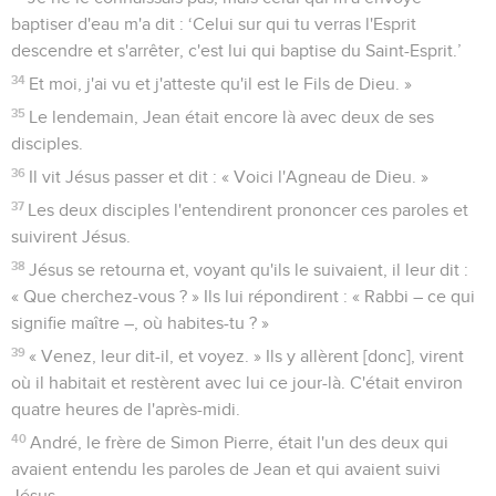
baptiser d'eau m'a dit : ‘Celui sur qui tu verras l'Esprit
descendre et s'arrêter, c'est lui qui baptise du Saint-Esprit.’
34
Et moi, j'ai vu et j'atteste qu'il est le Fils de Dieu. »
35
Le lendemain, Jean était encore là avec deux de ses
disciples.
36
Il vit Jésus passer et dit : « Voici l'Agneau de Dieu. »
37
Les deux disciples l'entendirent prononcer ces paroles et
suivirent Jésus.
38
Jésus se retourna et, voyant qu'ils le suivaient, il leur dit :
« Que cherchez-vous ? » Ils lui répondirent : « Rabbi – ce qui
signifie maître –, où habites-tu ? »
39
« Venez, leur dit-il, et voyez. » Ils y allèrent [donc], virent
où il habitait et restèrent avec lui ce jour-là. C'était environ
quatre heures de l'après-midi.
40
André, le frère de Simon Pierre, était l'un des deux qui
avaient entendu les paroles de Jean et qui avaient suivi
Jésus.