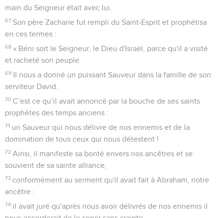
main du Seigneur était avec lui.
67
Son père Zacharie fut rempli du Saint-Esprit et prophétisa
en ces termes :
68
« Béni soit le Seigneur, le Dieu d'Israël, parce qu'il a visité
et racheté son peuple.
69
Il nous a donné un puissant Sauveur dans la famille de son
serviteur David.
70
C’est ce qu’il avait annoncé par la bouche de ses saints
prophètes des temps anciens :
71
un Sauveur qui nous délivre de nos ennemis et de la
domination de tous ceux qui nous détestent !
72
Ainsi, il manifeste sa bonté envers nos ancêtres et se
souvient de sa sainte alliance,
73
conformément au serment qu'il avait fait à Abraham, notre
ancêtre :
74
il avait juré qu'après nous avoir délivrés de nos ennemis il
nous accorderait de le servir sans crainte,