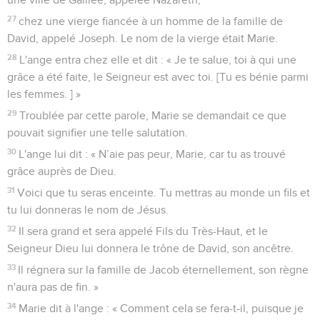
27
chez une vierge fiancée à un homme de la famille de
David, appelé Joseph. Le nom de la vierge était Marie.
28
L'ange entra chez elle et dit : « Je te salue, toi à qui une
grâce a été faite, le Seigneur est avec toi. [Tu es bénie parmi
les femmes. ] »
29
Troublée par cette parole, Marie se demandait ce que
pouvait signifier une telle salutation.
30
L'ange lui dit : « N’aie pas peur, Marie, car tu as trouvé
grâce auprès de Dieu.
31
Voici que tu seras enceinte. Tu mettras au monde un fils et
tu lui donneras le nom de Jésus.
32
Il sera grand et sera appelé Fils du Très-Haut, et le
Seigneur Dieu lui donnera le trône de David, son ancêtre.
33
Il régnera sur la famille de Jacob éternellement, son règne
n'aura pas de fin. »
34
Marie dit à l'ange : « Comment cela se fera-t-il, puisque je