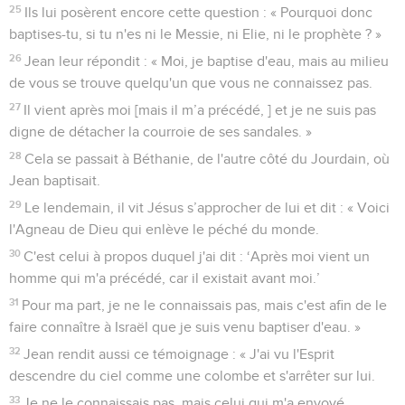
25
Ils lui posèrent encore cette question : « Pourquoi donc
baptises-tu, si tu n'es ni le Messie, ni Elie, ni le prophète ? »
26
Jean leur répondit : « Moi, je baptise d'eau, mais au milieu
de vous se trouve quelqu'un que vous ne connaissez pas.
27
Il vient après moi [mais il m’a précédé, ] et je ne suis pas
digne de détacher la courroie de ses sandales. »
28
Cela se passait à Béthanie, de l'autre côté du Jourdain, où
Jean baptisait.
29
Le lendemain, il vit Jésus s’approcher de lui et dit : « Voici
l'Agneau de Dieu qui enlève le péché du monde.
30
C'est celui à propos duquel j'ai dit : ‘Après moi vient un
homme qui m'a précédé, car il existait avant moi.’
31
Pour ma part, je ne le connaissais pas, mais c'est afin de le
faire connaître à Israël que je suis venu baptiser d'eau. »
32
Jean rendit aussi ce témoignage : « J'ai vu l'Esprit
descendre du ciel comme une colombe et s'arrêter sur lui.
33
Je ne le connaissais pas, mais celui qui m'a envoyé