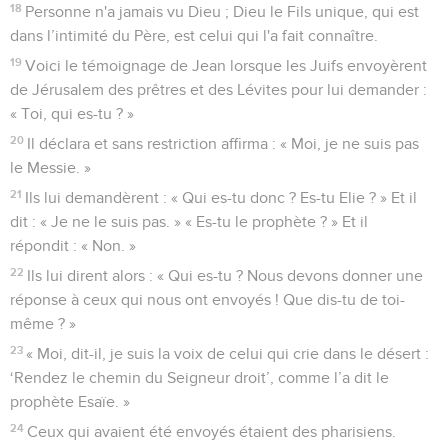
18
Personne n'a jamais vu Dieu ; Dieu le Fils unique, qui est
dans l’intimité du Père, est celui qui l'a fait connaître.
19
Voici le témoignage de Jean lorsque les Juifs envoyèrent
de Jérusalem des prêtres et des Lévites pour lui demander :
« Toi, qui es-tu ? »
20
Il déclara et sans restriction affirma : « Moi, je ne suis pas
le Messie. »
21
Ils lui demandèrent : « Qui es-tu donc ? Es-tu Elie ? » Et il
dit : « Je ne le suis pas. » « Es-tu le prophète ? » Et il
répondit : « Non. »
22
Ils lui dirent alors : « Qui es-tu ? Nous devons donner une
réponse à ceux qui nous ont envoyés ! Que dis-tu de toi-
même ? »
23
« Moi, dit-il, je suis la voix de celui qui crie dans le désert :
‘Rendez le chemin du Seigneur droit’, comme l’a dit le
prophète Esaïe. »
24
Ceux qui avaient été envoyés étaient des pharisiens.