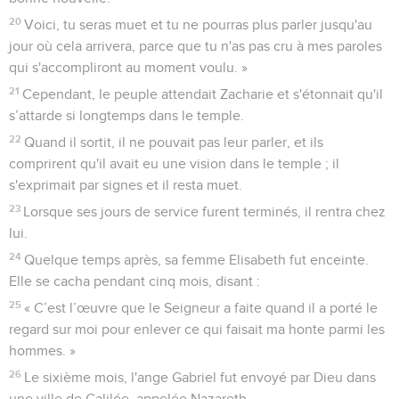
20
Voici, tu seras muet et tu ne pourras plus parler jusqu'au
jour où cela arrivera, parce que tu n'as pas cru à mes paroles
qui s'accompliront au moment voulu. »
21
Cependant, le peuple attendait Zacharie et s'étonnait qu'il
s’attarde si longtemps dans le temple.
22
Quand il sortit, il ne pouvait pas leur parler, et ils
comprirent qu'il avait eu une vision dans le temple ; il
s'exprimait par signes et il resta muet.
23
Lorsque ses jours de service furent terminés, il rentra chez
lui.
24
Quelque temps après, sa femme Elisabeth fut enceinte.
Elle se cacha pendant cinq mois, disant :
25
« C’est l’œuvre que le Seigneur a faite quand il a porté le
regard sur moi pour enlever ce qui faisait ma honte parmi les
hommes. »
26
Le sixième mois, l'ange Gabriel fut envoyé par Dieu dans
une ville de Galilée, appelée Nazareth,