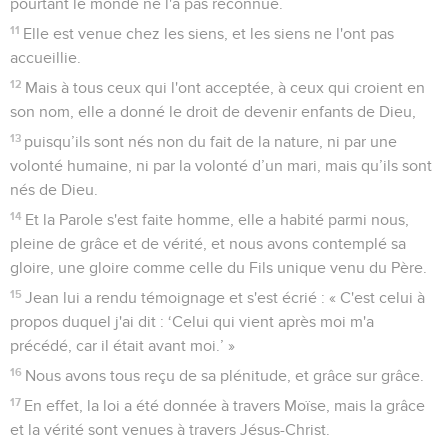
pourtant le monde ne l'a pas reconnue.
11
Elle est venue chez les siens, et les siens ne l'ont pas
accueillie.
12
Mais à tous ceux qui l'ont acceptée, à ceux qui croient en
son nom, elle a donné le droit de devenir enfants de Dieu,
13
puisqu’ils sont nés non du fait de la nature, ni par une
volonté humaine, ni par la volonté d’un mari, mais qu’ils sont
nés de Dieu.
14
Et la Parole s'est faite homme, elle a habité parmi nous,
pleine de grâce et de vérité, et nous avons contemplé sa
gloire, une gloire comme celle du Fils unique venu du Père.
15
Jean lui a rendu témoignage et s'est écrié : « C'est celui à
propos duquel j'ai dit : ‘Celui qui vient après moi m'a
précédé, car il était avant moi.’ »
16
Nous avons tous reçu de sa plénitude, et grâce sur grâce.
17
En effet, la loi a été donnée à travers Moïse, mais la grâce
et la vérité sont venues à travers Jésus-Christ.