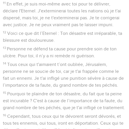
11
En effet, je suis moi-même avec toi pour te délivrer,
déclare l'Eternel. J'exterminerai toutes les nations où je t'ai
dispersé, mais toi, je ne t'exterminerai pas. Je te corrigerai
avec justice. Je ne peux vraiment pas te laisser impuni.
12
Voici ce que dit l’Eternel : Ton désastre est irréparable, ta
blessure est douloureuse.
13
Personne ne défend ta cause pour prendre soin de ton
ulcère. Pour toi, il n’y a ni remède ni guérison.
14
Tous ceux qui t'aimaient t’ont oubliée, Jérusalem,
personne ne se soucie de toi, car je t'ai frappée comme le
fait un ennemi. Je t'ai infligé une punition sévère à cause de
l’importance de ta faute, du grand nombre de tes péchés.
15
Pourquoi te plaindre de ton désastre, du fait que ta peine
est incurable ? C'est à cause de l’importance de ta faute, du
grand nombre de tes péchés, que je t'ai infligé ce traitement.
16
Cependant, tous ceux qui te dévorent seront dévorés, et
tous tes ennemis, oui tous, iront en déportation. Ceux qui te