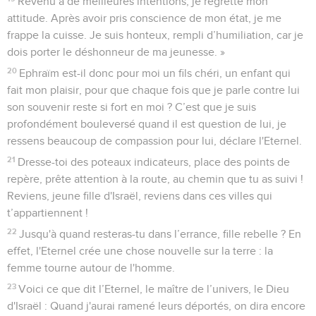
Revenu à de meilleures intentions, je regrette mon
attitude. Après avoir pris conscience de mon état, je me
frappe la cuisse. Je suis honteux, rempli d’humiliation, car je
dois porter le déshonneur de ma jeunesse. »
20
Ephraïm est-il donc pour moi un fils chéri, un enfant qui
fait mon plaisir, pour que chaque fois que je parle contre lui
son souvenir reste si fort en moi ? C’est que je suis
profondément bouleversé quand il est question de lui, je
ressens beaucoup de compassion pour lui, déclare l'Eternel.
21
Dresse-toi des poteaux indicateurs, place des points de
repère, prête attention à la route, au chemin que tu as suivi !
Reviens, jeune fille d'Israël, reviens dans ces villes qui
t’appartiennent !
22
Jusqu'à quand resteras-tu dans l’errance, fille rebelle ? En
effet, l'Eternel crée une chose nouvelle sur la terre : la
femme tourne autour de l'homme.
23
Voici ce que dit l’Eternel, le maître de l’univers, le Dieu
d'Israël : Quand j'aurai ramené leurs déportés, on dira encore