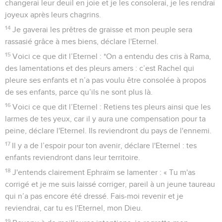
changerai leur deuil en joie et je les consolerai, je les rendrai
joyeux après leurs chagrins.
14
Je gaverai les prêtres de graisse et mon peuple sera
rassasié grâce à mes biens, déclare l'Eternel.
15
Voici ce que dit l’Eternel : *On a entendu des cris à Rama,
des lamentations et des pleurs amers : c’est Rachel qui
pleure ses enfants et n’a pas voulu être consolée à propos
de ses enfants, parce qu’ils ne sont plus là.
16
Voici ce que dit l’Eternel : Retiens tes pleurs ainsi que les
larmes de tes yeux, car il y aura une compensation pour ta
peine, déclare l'Eternel. Ils reviendront du pays de l'ennemi.
17
Il y a de l’espoir pour ton avenir, déclare l'Eternel : tes
enfants reviendront dans leur territoire.
18
J'entends clairement Ephraïm se lamenter : « Tu m'as
corrigé et je me suis laissé corriger, pareil à un jeune taureau
qui n’a pas encore été dressé. Fais-moi revenir et je
reviendrai, car tu es l'Eternel, mon Dieu.
19