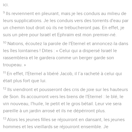
ici.
9
Ils reviennent en pleurant, mais je les conduis au milieu de
leurs supplications. Je les conduis vers des torrents d'eau par
un chemin tout droit où ils ne trébucheront pas. En effet, je
suis un père pour Israël et Ephraïm est mon premier-né.
10
Nations, écoutez la parole de l'Eternel et annoncez-la dans
les îles lointaines ! Dites : « Celui qui a dispersé Israël le
rassemblera et le gardera comme un berger garde son
troupeau. »
11
En effet, l'Eternel a libéré Jacob, il l’a racheté à celui qui
était plus fort que lui.
12
Ils viendront et pousseront des cris de joie sur les hauteurs
de Sion. Ils accourront vers les biens de l'Eternel : le blé, le
vin nouveau, l'huile, le petit et le gros bétail. Leur vie sera
pareille à un jardin arrosé et ils ne dépériront plus.
13
Alors les jeunes filles se réjouiront en dansant, les jeunes
hommes et les vieillards se réjouiront ensemble. Je