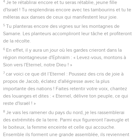
4
Je te rétablirai encore et tu seras rétablie, jeune fille
d'Israël ! Tu resplendiras encore avec tes tambourins et tu te
mêleras aux danses de ceux qui manifestent leur joie.
5
Tu planteras encore des vignes sur les montagnes de
Samarie. Les planteurs accompliront leur tâche et profiteront
de la récolte.
6
En effet, il y aura un jour où les gardes crieront dans la
région montagneuse d'Ephraïm : « Levez-vous, montons à
Sion vers l'Eternel, notre Dieu ! »
7
car voici ce que dit l’Eternel : Poussez des cris de joie à
propos de Jacob, éclatez d'allégresse avec la plus
importante des nations ! Faites retentir votre voix, chantez
des louanges et dites : « Eternel, délivre ton peuple, ce qui
reste d'Israël ! »
8
Je vais les ramener du pays du nord, je les rassemblerai
des extrémités de la terre. Parmi eux figureront l'aveugle et
le boiteux, la femme enceinte et celle qui accouche.
Ensemble ils forment une grande assemblée, ils reviennent