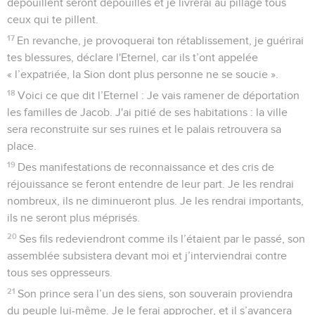
dépouillent seront dépouillés et je livrerai au pillage tous
ceux qui te pillent.
17
En revanche, je provoquerai ton rétablissement, je guérirai
tes blessures, déclare l'Eternel, car ils t’ont appelée
« l’expatriée, la Sion dont plus personne ne se soucie ».
18
Voici ce que dit l’Eternel : Je vais ramener de déportation
les familles de Jacob. J'ai pitié de ses habitations : la ville
sera reconstruite sur ses ruines et le palais retrouvera sa
place.
19
Des manifestations de reconnaissance et des cris de
réjouissance se feront entendre de leur part. Je les rendrai
nombreux, ils ne diminueront plus. Je les rendrai importants,
ils ne seront plus méprisés.
20
Ses fils redeviendront comme ils l’étaient par le passé, son
assemblée subsistera devant moi et j’interviendrai contre
tous ses oppresseurs.
21
Son prince sera l’un des siens, son souverain proviendra
du peuple lui-même. Je le ferai approcher, et il s’avancera