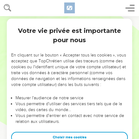
Votre vie privée est importante
pour nous
NE MANQUEZ PAS L’ÉVÉNEMENT
En cliquant sur le bouton « Accepter tous les cookies », vous
DE L’ANNÉE !
acceptez que TopChrétien utilise des traceurs (comme des
cookies ou l'identifiant unique de votre compte utilisateur) et
ET SI LEURS ERREURS POUVAIENT VOUS ÉVITER LES
traite vos données à caractère personnel (comme vos
VOTRES ?
données de navigation et les informations renseignées dans
votre compte utilisateur) dans les buts suivants :
On admire souvent les leaders pour leurs réussites, leur impact,
leur foi ou leur vision. Mais on voit moins les doutes, les erreurs
Mesurer l'audience de notre service
Vous permettre d'utiliser des services tiers tels que de la
et les saisons difficiles qu'ils ont traversés, alors même que ce
vidéo, des cartes du monde…
sont elles qui les ont façonnés.
Vous permettre d'entrer en contact avec notre service de
relation aux utilisateurs.
Dans cette conférence, leaders, entrepreneurs, et responsables
reviennent sur les erreurs marquantes de leur parcours et les
clés pour avancer avec plus de sagesse afin que leurs erreurs
Choisir mes cookies