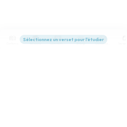
Contenus
Versions
Commentaires
Strong
Dictionnaire
Paramètres de lecture
Afficher les numéros de versets
Mode dyslexique
Désactivé
Simple
Coul
eur
Police d'écriture