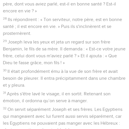
père, dont vous aviez parlé, est-il en bonne santé ? Est-il
encore en vie ? »
28
Ils répondirent : « Ton serviteur, notre père, est en bonne
santé ; il est encore en vie. » Puis ils s'inclinèrent et se
prosternèrent.
29
Joseph leva les yeux et jeta un regard sur son frère
Benjamin, le fils de sa mère. Il demanda : « Est-ce votre jeune
frère, celui dont vous m'aviez parlé ? » Et il ajouta : « Que
Dieu te fasse grâce, mon fils ! »
30
Il était profondément ému à la vue de son frère et avait
besoin de pleurer. Il entra précipitamment dans une chambre
et y pleura.
31
Après s'être lavé le visage, il en sortit. Retenant son
émotion, il ordonna qu’on serve à manger.
32
On servit séparément Joseph et ses frères. Les Egyptiens
qui mangeaient avec lui furent aussi servis séparément, car
les Egyptiens ne pouvaient pas manger avec les Hébreux :