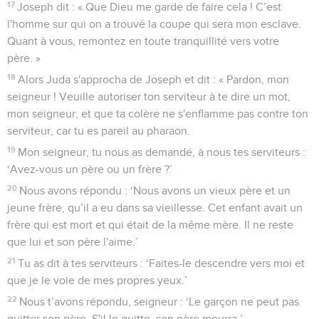
17
Joseph dit : « Que Dieu me garde de faire cela ! C’est
l'homme sur qui on a trouvé la coupe qui sera mon esclave.
Quant à vous, remontez en toute tranquillité vers votre
père. »
18
Alors Juda s'approcha de Joseph et dit : « Pardon, mon
seigneur ! Veuille autoriser ton serviteur à te dire un mot,
mon seigneur, et que ta colère ne s'enflamme pas contre ton
serviteur, car tu es pareil au pharaon.
19
Mon seigneur, tu nous as demandé, à nous tes serviteurs :
‘Avez-vous un père ou un frère ?’
20
Nous avons répondu : ‘Nous avons un vieux père et un
jeune frère, qu’il a eu dans sa vieillesse. Cet enfant avait un
frère qui est mort et qui était de la même mère. Il ne reste
que lui et son père l'aime.’
21
Tu as dit à tes serviteurs : ‘Faites-le descendre vers moi et
que je le voie de mes propres yeux.’
22
Nous t’avons répondu, seigneur : ‘Le garçon ne peut pas
quitter son père. S'il le quitte, son père mourra.’