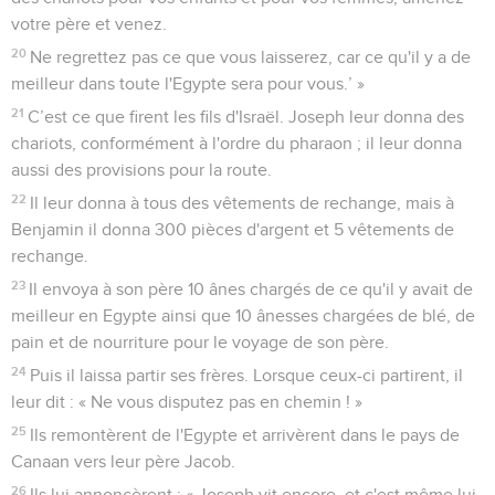
votre père et venez.
20
Ne regrettez pas ce que vous laisserez, car ce qu'il y a de
meilleur dans toute l'Egypte sera pour vous.’ »
21
C’est ce que firent les fils d'Israël. Joseph leur donna des
chariots, conformément à l'ordre du pharaon ; il leur donna
aussi des provisions pour la route.
22
Il leur donna à tous des vêtements de rechange, mais à
Benjamin il donna 300 pièces d'argent et 5 vêtements de
rechange.
23
Il envoya à son père 10 ânes chargés de ce qu'il y avait de
meilleur en Egypte ainsi que 10 ânesses chargées de blé, de
pain et de nourriture pour le voyage de son père.
24
Puis il laissa partir ses frères. Lorsque ceux-ci partirent, il
leur dit : « Ne vous disputez pas en chemin ! »
25
Ils remontèrent de l'Egypte et arrivèrent dans le pays de
Canaan vers leur père Jacob.
26
Ils lui annoncèrent : « Joseph vit encore, et c'est même lui