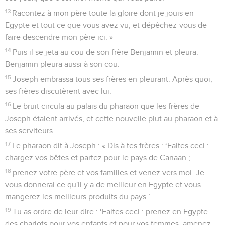
13
Racontez à mon père toute la gloire dont je jouis en
Egypte et tout ce que vous avez vu, et dépêchez-vous de
faire descendre mon père ici. »
14
Puis il se jeta au cou de son frère Benjamin et pleura.
Benjamin pleura aussi à son cou.
15
Joseph embrassa tous ses frères en pleurant. Après quoi,
ses frères discutèrent avec lui.
16
Le bruit circula au palais du pharaon que les frères de
Joseph étaient arrivés, et cette nouvelle plut au pharaon et à
ses serviteurs.
17
Le pharaon dit à Joseph : « Dis à tes frères : ‘Faites ceci :
chargez vos bêtes et partez pour le pays de Canaan ;
18
prenez votre père et vos familles et venez vers moi. Je
vous donnerai ce qu'il y a de meilleur en Egypte et vous
mangerez les meilleurs produits du pays.’
19
Tu as ordre de leur dire : ‘Faites ceci : prenez en Egypte
des chariots pour vos enfants et pour vos femmes, amenez