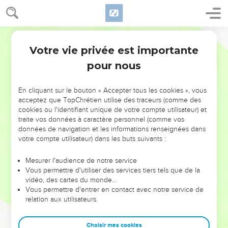
Votre vie privée est importante
pour nous
NE MANQUEZ PAS L’ÉVÉNEMENT
En cliquant sur le bouton « Accepter tous les cookies », vous
DE L’ANNÉE !
acceptez que TopChrétien utilise des traceurs (comme des
cookies ou l'identifiant unique de votre compte utilisateur) et
ET SI LEURS ERREURS POUVAIENT VOUS ÉVITER LES
traite vos données à caractère personnel (comme vos
VOTRES ?
données de navigation et les informations renseignées dans
votre compte utilisateur) dans les buts suivants :
On admire souvent les leaders pour leurs réussites, leur impact,
leur foi ou leur vision. Mais on voit moins les doutes, les erreurs
Mesurer l'audience de notre service
Vous permettre d'utiliser des services tiers tels que de la
et les saisons difficiles qu'ils ont traversés, alors même que ce
vidéo, des cartes du monde…
sont elles qui les ont façonnés.
Vous permettre d'entrer en contact avec notre service de
relation aux utilisateurs.
Dans cette conférence, leaders, entrepreneurs, et responsables
reviennent sur les erreurs marquantes de leur parcours et les
clés pour avancer avec plus de sagesse afin que leurs erreurs
Choisir mes cookies