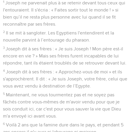
1
Joseph ne parvenait plus à se retenir devant tous ceux qui
l'entouraient. Il s'écria : « Faites sortir tout le monde ! » si
bien qu’il ne resta plus personne avec lui quand il se fit
reconnaître par ses frères.
2
Il se mit à sangloter. Les Egyptiens l'entendirent et la
nouvelle parvint à l’entourage du pharaon.
3
Joseph dit à ses frères : « Je suis Joseph ! Mon père est-il
encore en vie ? » Mais ses frères furent incapables de lui
répondre, tant ils étaient troublés de se retrouver devant lui.
4
Joseph dit à ses frères : « Approchez-vous de moi » et ils
s'approchèrent. Il dit : « Je suis Joseph, votre frère, celui que
vous avez vendu à destination de l’Egypte.
5
Maintenant, ne vous tourmentez pas et ne soyez pas
fâchés contre vous-mêmes de m'avoir vendu pour que je
sois conduit ici, car c'est pour vous sauver la vie que Dieu
m'a envoyé ici avant vous.
6
Voilà 2 ans que la famine dure dans le pays, et pendant 5
ans encore il n'y aura ni labourage ni moisson.