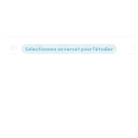
Contenus
Versions
Commentaires
Strong
Dictionnaire
Paramètres de lecture
Afficher les numéros de versets
Mode dyslexique
Désactivé
Simple
Coul
eur
Police d'écriture