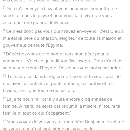
7
Dieu m'a envoyé ici avant vous pour vous permettre de
subsister dans le pays et pour vous faire vivre en vous
accordant une grande délivrance.
8
Ce n'est donc pas vous qui m'avez envoyé ici, c'est Dieu. Il
m'a établi père du pharaon, seigneur de toute sa maison et
gouverneur de toute l'Egypte.
9
Dépêchez-vous de remonter vers mon père pour lui
annoncer : ‘Voici ce qu’a dit ton fils Joseph : Dieu m'a établi
seigneur de toute l'Egypte. Descends vers moi sans tarder !
10
Tu habiteras dans la région de Gosen et tu seras près de
moi avec tes enfants et petits-enfants, tes brebis et tes
bœufs, ainsi que tout ce qui est à toi.
11
Là je te nourrirai, car il y aura encore cinq années de
famine. Ainsi tu ne seras pas réduit à la misère, ni toi, ni ta
famille ni tout ce qui t’appartient.’
12
Vous voyez de vos yeux, et mon frère Benjamin le voit de
ses yeux, que c'est moi-même qui vous parle.