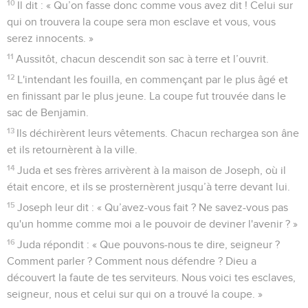
10
Il dit : « Qu’on fasse donc comme vous avez dit ! Celui sur
qui on trouvera la coupe sera mon esclave et vous, vous
serez innocents. »
11
Aussitôt, chacun descendit son sac à terre et l’ouvrit.
12
L'intendant les fouilla, en commençant par le plus âgé et
en finissant par le plus jeune. La coupe fut trouvée dans le
sac de Benjamin.
13
Ils déchirèrent leurs vêtements. Chacun rechargea son âne
et ils retournèrent à la ville.
14
Juda et ses frères arrivèrent à la maison de Joseph, où il
était encore, et ils se prosternèrent jusqu’à terre devant lui.
15
Joseph leur dit : « Qu’avez-vous fait ? Ne savez-vous pas
qu'un homme comme moi a le pouvoir de deviner l'avenir ? »
16
Juda répondit : « Que pouvons-nous te dire, seigneur ?
Comment parler ? Comment nous défendre ? Dieu a
découvert la faute de tes serviteurs. Nous voici tes esclaves,
seigneur, nous et celui sur qui on a trouvé la coupe. »